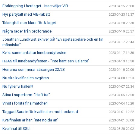
Förlängning i herrlaget - Isac väljer VIB
2023-04-25 20:00
Hyr partytält med VIB-rabatt
2023-04-23 16:37
Talangfull duo klara för A-laget
2023-04-20 20:30
Några rader från ordförande
2023-04-19 20:37
Jonathan Lundkvist skriver på! "En spetsspelare och en fin
2023-04-17 20:43
människa"
Kvist sammanfattar Innebandyfesten
2023-04-17 14:30
HJAS till Innebandyfesten - "Inte hänt sen Galante"
2023-04-13 16:30
Herrarna summerar säsongen 22/23
2023-04-10 20:00
Nu ska kvalfinalen avgöras
2023-04-08 18:53
Nu fyller vi hallen!!
2023-04-07 22:34
Stina i superform: “Haft tur”
2023-04-05 12:50
Vinst i första finalmatchen
2023-04-04 15:20
Taggad Sara inför kvalfinalen mot Lockerud
2023-04-01 12:22
Kvalfinalen är här: “Inte nöjda än”
2023-04-01 08:00
Kvalfinal till SSL!
2023-03-28 20:02