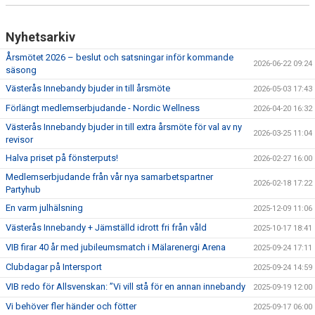
Nyhetsarkiv
Årsmötet 2026 – beslut och satsningar inför kommande
2026-06-22 09:24
säsong
Västerås Innebandy bjuder in till årsmöte
2026-05-03 17:43
Förlängt medlemserbjudande - Nordic Wellness
2026-04-20 16:32
Västerås Innebandy bjuder in till extra årsmöte för val av ny
2026-03-25 11:04
revisor
Halva priset på fönsterputs!
2026-02-27 16:00
Medlemserbjudande från vår nya samarbetspartner
2026-02-18 17:22
Partyhub
En varm julhälsning
2025-12-09 11:06
Västerås Innebandy + Jämställd idrott fri från våld
2025-10-17 18:41
VIB firar 40 år med jubileumsmatch i Mälarenergi Arena
2025-09-24 17:11
Clubdagar på Intersport
2025-09-24 14:59
VIB redo för Allsvenskan: ”Vi vill stå för en annan innebandy
2025-09-19 12:00
Vi behöver fler händer och fötter
2025-09-17 06:00