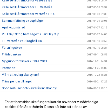
Kallelse till Årsmöte för Västerås IBS
2017-05-08 09:37
Kallelse till Årsmöte för IBF Västerås
2017-05-08 09:37
Kallelse till Årsmöte för Västerås IBS U
2017-05-08 09:36
Sammanfattning av cuphelgen
2017-04-09 20:08
April=cupmånad
2017-04-07 12:12
VIB F02/03 tog hem segern i Fair Play Cup
2017-03-27 14:03
IBF Västerås vs. Skoghall IBK
2017-03-10 23:59
Föreningsbrev
2017-02-10 08:24
Fritidsbanken
2017-01-11 08:59
Ny grupp för flickor 2010 & 2011
2016-12-01 14:31
Intersport
2016-11-25 15:02
Vill ni att ert lag ska synas?
2016-10-23 16:28
Tjäna pengar till laget!
2016-09-21 17:22
Sponsorhuset och Västerås Innebandy!
2016-09-15 10:10
Sportadmin Utbildning
2016-09-07 14:37
Låt ditt företag synas med Västerås Innebandy
För att hemsidan ska fungera korrekt använder vi nödvändiga
2016-09-01 08:40
cookies från SportAdmin. Dessa går inte att stänga av.