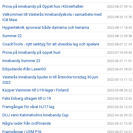
Prova på innebandy på Öppet hus i Klöverhallen
2022-08-27 09:16
Välkommen till Västerås Innebandyskola i samarbete med
2022-08-26 15:30
ICA Maxi
Hygienteknik sponsrar både damerna och herrarna
2022-08-17 18:45
Summer 22
2022-08-12 09:38
CoachTools - nytt verktyg för att utveckla lag och spelare
2022-08-07 21:59
Prova på innebandy på öppet hus!
2022-07-18 09:40
Innebandy Summer 22
2022-06-21 11:01
Erbjudande ifrån LaserGO
2022-06-01 18:02
Västerås Innebandy bjuder in till årsmöte torsdag 30 juni
2022-05-13 11:12
2022
Kazper Vanninen till U19-läger i Finland
2022-05-08 20:22
Felix Enberg uttagen till U-19
2022-05-03 12:45
Framgångar för vårat HJ17 lag
2022-04-26 12:53
DUJ vann Katrineholms Innebandy Cup.
2022-04-26 09:25
Några rader från ordförande
2022-04-21 15:50
Framgångar i USM P16
2022-04-07 10:57