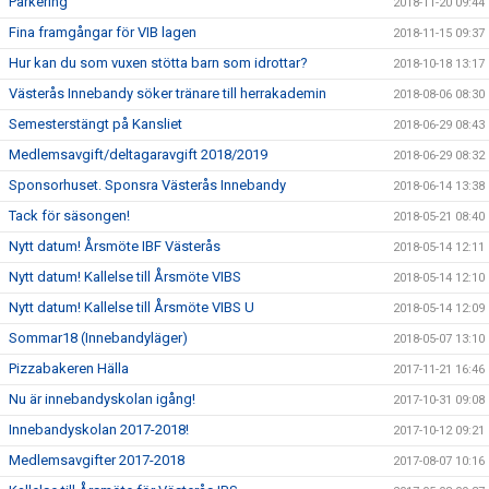
Parkering
2018-11-20 09:44
Fina framgångar för VIB lagen
2018-11-15 09:37
Hur kan du som vuxen stötta barn som idrottar?
2018-10-18 13:17
Västerås Innebandy söker tränare till herrakademin
2018-08-06 08:30
Semesterstängt på Kansliet
2018-06-29 08:43
Medlemsavgift/deltagaravgift 2018/2019
2018-06-29 08:32
Sponsorhuset. Sponsra Västerås Innebandy
2018-06-14 13:38
Tack för säsongen!
2018-05-21 08:40
Nytt datum! Årsmöte IBF Västerås
2018-05-14 12:11
Nytt datum! Kallelse till Årsmöte VIBS
2018-05-14 12:10
Nytt datum! Kallelse till Årsmöte VIBS U
2018-05-14 12:09
Sommar18 (Innebandyläger)
2018-05-07 13:10
Pizzabakeren Hälla
2017-11-21 16:46
Nu är innebandyskolan igång!
2017-10-31 09:08
Innebandyskolan 2017-2018!
2017-10-12 09:21
Medlemsavgifter 2017-2018
2017-08-07 10:16