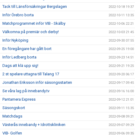
Tack till Länsförsäkringar Bergslagen
2022-10-18 19:37
Inför Örebro borta
2022-10-11 13:35
Matchprogrammet inför VIB - Skälby
2022-10-06 22:21
Välkomna på premiär och derby!
2022-10-03 21:45
Inför Nyköping
2022-09-30 07:55
En föregångare har gått bort
2022-09-25 19:00
Inför Ledberg borta
2022-09-23 14:51
Dags att klä upp sig!
2022-09-21 19:25
2 st spelare uttagna till Talang 17
2022-09-20 06:17
Jonathan Eriksson inför säsongsstarten
2022-09-17 09:45
Se våra lag på innebandy.tv
2022-09-16 16:00
Pantamera Express
2022-09-12 21:01
Säsongskort
2022-09-11 15:35
Matchdags
2022-09-08 09:21
Västerås innebandy + Idrottskliniken
2022-09-07 09:29
VIB- Golfen
2022-09-06 09:35