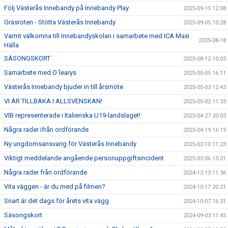
Följ Västerås Innebandy på Innebandy Play
2025-09-15 12:08
Gräsroten - Stötta Västerås Innebandy
2025-09-05 10:28
Varmt välkomna till Innebandyskolan i samarbete med ICA Maxi
2025-08-18
Hälla
SÄSONGSKORT
2025-08-12 10:03
Samarbete med O´learys
2025-05-05 16:11
Västerås Innebandy bjuder in till årsmöte
2025-05-03 12:43
VI ÄR TILLBAKA I ALLSVENSKAN!
2025-05-02 11:33
VIB representerade i Italienska U19-landslaget!
2025-04-27 20:03
Några rader ifrån ordförande
2025-04-19 16:19
Ny ungdomsansvarig för Västerås Innebandy
2025-02-10 11:23
Viktigt meddelande angående personuppgiftsincident
2025-02-06 15:01
Några rader från ordförande
2024-12-13 11:36
Vita väggen - är du med på filmen?
2024-10-17 20:21
Snart är det dags för årets vita vägg
2024-10-07 16:31
Säsongskort
2024-09-03 11:45