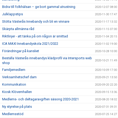
Bidra till folkhälsan – ge bort gammal utrustning
2020-12-07 08:00
Julklappstips
2020-11-30 17:47
Stötta Västerås Innebandy och bli en vinnare
2020-11-17 13:32
Skärpta allmänna råd
2020-11-15 07:00
Riktlinjer - att tänka på om någon är smittad
2020-11-04 20:15
ICA MAXI Innebandyskola 2021/2022
2020-11-02 19:00
Förändringar på kansliet
2020-10-28 10:00
Beställa Västerås innebandys klädprofil via Intersports web
2020-10-21 11:49
shop
Familjemedlem
2020-10-09 17:00
Verksamhetschef dam
2020-09-21 13:50
Kommunikation
2020-09-20 22:20
Kiosk Klövernhallen
2020-09-15 13:36
Medlems- och deltagaravgiften säsong 2020-2021
2020-08-20 18:02
Ny styrelse på plats
2020-07-31 09:31
Medlemsstöd
2020-07-25 14:27