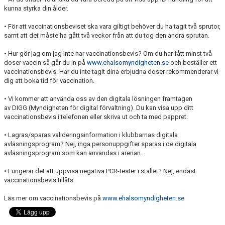
kunna styrka din ålder.
• För att vaccinationsbeviset ska vara giltigt behöver du ha tagit två sprutor,
samt att det måste ha gått två veckor från att du tog den andra sprutan.
• Hur gör jag om jag inte har vaccinationsbevis? Om du har fått minst två
doser vaccin så går du in på
www.ehalsomyndigheten.se
och beställer ett
vaccinationsbevis. Har du inte tagit dina erbjudna doser rekommenderar vi
dig att boka tid för vaccination.
• Vi kommer att använda oss av den digitala lösningen framtagen
av DIGG (Myndigheten för digital förvaltning). Du kan visa upp ditt
vaccinationsbevis i telefonen eller skriva ut och ta med pappret.
• Lagras/sparas valideringsinformation i klubbarnas digitala
avläsningsprogram? Nej, inga personuppgifter sparas i de digitala
avläsningsprogram som kan användas i arenan.
• Fungerar det att uppvisa negativa PCR-tester i stället? Nej, endast
vaccinationsbevis tillåts.
Läs mer om vaccinationsbevis på
www.ehalsomyndigheten.se