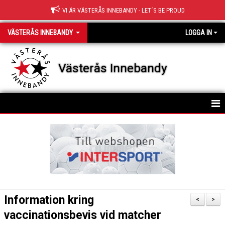
VI ÄR VÄSTERÅS INNEBANDY - LET´S BE PROUD
VÄSTERÅS INNEBANDY
LOGGA IN
Västerås Innebandy
HEM
OM KLUBBEN
KONTAKT
STYRELSE
Information kring
<
>
KLUBBFAKTA
vaccinationsbevis vid matcher