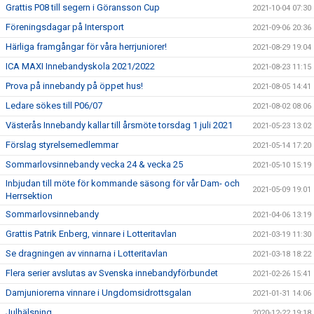
Grattis P08 till segern i Göransson Cup
2021-10-04 07:30
Föreningsdagar på Intersport
2021-09-06 20:36
Härliga framgångar för våra herrjuniorer!
2021-08-29 19:04
ICA MAXI Innebandyskola 2021/2022
2021-08-23 11:15
Prova på innebandy på öppet hus!
2021-08-05 14:41
Ledare sökes till P06/07
2021-08-02 08:06
Västerås Innebandy kallar till årsmöte torsdag 1 juli 2021
2021-05-23 13:02
Förslag styrelsemedlemmar
2021-05-14 17:20
Sommarlovsinnebandy vecka 24 & vecka 25
2021-05-10 15:19
Inbjudan till möte för kommande säsong för vår Dam- och
2021-05-09 19:01
Herrsektion
Sommarlovsinnebandy
2021-04-06 13:19
Grattis Patrik Enberg, vinnare i Lotteritavlan
2021-03-19 11:30
Se dragningen av vinnarna i Lotteritavlan
2021-03-18 18:22
Flera serier avslutas av Svenska innebandyförbundet
2021-02-26 15:41
Damjuniorerna vinnare i Ungdomsidrottsgalan
2021-01-31 14:06
Julhälsning
2020-12-22 19:18