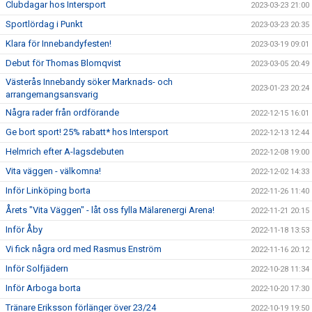
Clubdagar hos Intersport
2023-03-23 21:00
Sportlördag i Punkt
2023-03-23 20:35
Klara för Innebandyfesten!
2023-03-19 09:01
Debut för Thomas Blomqvist
2023-03-05 20:49
Västerås Innebandy söker Marknads- och
2023-01-23 20:24
arrangemangsansvarig
Några rader från ordförande
2022-12-15 16:01
Ge bort sport! 25% rabatt* hos Intersport
2022-12-13 12:44
Helmrich efter A-lagsdebuten
2022-12-08 19:00
Vita väggen - välkomna!
2022-12-02 14:33
Inför Linköping borta
2022-11-26 11:40
Årets "Vita Väggen" - låt oss fylla Mälarenergi Arena!
2022-11-21 20:15
Inför Åby
2022-11-18 13:53
Vi fick några ord med Rasmus Enström
2022-11-16 20:12
Inför Solfjädern
2022-10-28 11:34
Inför Arboga borta
2022-10-20 17:30
Tränare Eriksson förlänger över 23/24
2022-10-19 19:50