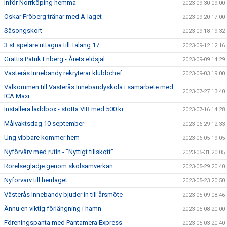
Inför Norrköping hemma
2023-09-30 09:00
Oskar Fröberg tränar med A-laget
2023-09-20 17:00
Säsongskort
2023-09-18 19:32
3 st spelare uttagna till Talang 17
2023-09-12 12:16
Grattis Patrik Enberg - Årets eldsjäl
2023-09-09 14:29
Västerås Innebandy rekryterar klubbchef
2023-09-03 19:00
Välkommen till Västerås Innebandyskola i samarbete med
2023-07-27 13:40
ICA Maxi
Installera laddbox - stötta VIB med 500 kr
2023-07-16 14:28
Målvaktsdag 10 september
2023-06-29 12:33
Ung vibbare kommer hem
2023-06-05 19:05
Nyförvärv med rutin - "Nyttigt tillskott"
2023-05-31 20:05
Rörelseglädje genom skolsamverkan
2023-05-29 20:40
Nyförvärv till herrlaget
2023-05-23 20:50
Västerås Innebandy bjuder in till årsmöte
2023-05-09 08:46
Ännu en viktig förlängning i hamn
2023-05-08 20:00
Föreningspanta med Pantamera Express
2023-05-03 20:40