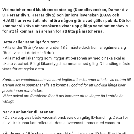
Vid matcher med klubbens seniorlag (Damallsvenskan, Damer div
3, Herrar div 1, Herrar div 2) och juniorallsvenskan (DJAS och
HJAS) har vi valt att inte införa någon gräns vad gäller publik. Därför
kommer vi kräva att besökarna visar upp giltiga vaccinationsbevis
för att få komma in i arenan för att titta på matcherna.
Detta gäller samtliga förutom:
• Alla under 18 år (Personer under 18 år måste dock kunna legitimera sig
för att visa att de inte är äldre)
• Alla med ett läkarintyg som intygar att personen av medicinska skäl ej
ska ta vaccinet. Giltigt läkarintyg tillsammans med giltig ID-handling måste
visas för att styrka detta.
Kontroll av vaccinationsbevis samt legitimation kommer att ske vid entrén till
arenan och vi uppmanar alla att komma i god tid för att undvika långa köer
precis innan matchstart.
Vi ber också om förståelse för att det kommer att ta längre tid i entrén än
vanligt.
När du anländer till arenan:
• Du ska uppvisa både vaccinationsbevis och giltig ID-handling. Detta för
att vi ska kunna kontrollera att dessa överensstämmer med varandra.
• Är du under 18 år ska du vara beredd på att visa upp ID-handling för att