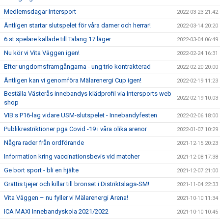
Medlemsdagar Intersport
2022-03-23 21:42
Äntligen startar slutspelet för våra damer och herrar!
2022-03-14 20:20
6 st spelare kallade till Talang 17 läger
2022-03-04 06:49
Nu kör vi Vita Väggen igen!
2022-02-24 16:31
Efter ungdomsframgångarna - ung trio kontrakterad
2022-02-20 20:00
Äntligen kan vi genomföra Mälarenergi Cup igen!
2022-02-19 11:23
Beställa Västerås innebandys klädprofil via Intersports web
2022-02-19 10:03
shop
VIB:s P16-lag vidare USM-slutspelet - Innebandyfesten
2022-02-06 18:00
Publikrestriktioner pga Covid -19 i våra olika arenor
2022-01-07 10:29
Några rader från ordförande
2021-12-15 20:23
Information kring vaccinationsbevis vid matcher
2021-12-08 17:38
Ge bort sport - bli en hjälte
2021-12-07 21:00
Grattis tjejer och killar till bronset i Distriktslags-SM!
2021-11-04 22:33
Vita Väggen – nu fyller vi Mälarenergi Arena!
2021-10-10 11:34
ICA MAXI Innebandyskola 2021/2022
2021-10-10 10:45