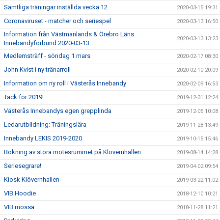
Samtliga träningar inställda vecka 12
2020-03-15 19:31
Coronaviruset - matcher och seriespel
2020-03-13 16:50
Information från Västmanlands & Örebro Läns
2020-03-13 13:23
Innebandyförbund 2020-03-13
Medlemsträff - söndag 1 mars
2020-02-17 08:30
John Kvist i ny tränarroll
2020-02-10 20:09
Information om ny roll i Västerås Innebandy
2020-02-09 16:53
Tack för 2019!
2019-12-31 12:24
Västerås Innebandys egen grepplinda
2019-12-05 10:08
Ledarutbildning: Träningslära
2019-11-28 13:49
Innebandy LEKIS 2019-2020
2019-10-15 15:46
Bokning av stora mötesrummet på Klövernhallen
2019-08-14 14:28
Seriesegrare!
2019-04-02 09:54
Kiosk Klövernhallen
2019-03-22 11:02
VIB Hoodie
2018-12-10 10:21
VIB mössa
2018-11-28 11:21