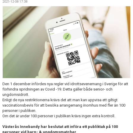
2021-12-08 17:38
LET´S BE PROUD
POLICYS
NYHETER
FÖRMÅNER
KALENDER UNGDOM
MATCHER DAM
MATCHER HERR
Den 1 december infördes nya regler vid idrottsevenemang i Sverige för att
förhindra spridningen av Covid -19. Detta gäller både senior- och
TRUPPEN DAM
ungdomsidrott.
Enligt de nya restriktionerna krävs det att man kan uppvisa ett giltigt
vaccinationsbevis för att besöka arrangemang inomhus med fler än 100
TRUPPEN HERR
personer i publiken.
Om det är under 100 personer i publiken krävs ingen extra kontroll.
PLAY INNEBANDY
Västerås Innebandy har beslutat att införa ett publiktak på 100
personer vid barn- & ungdomsmatcher.