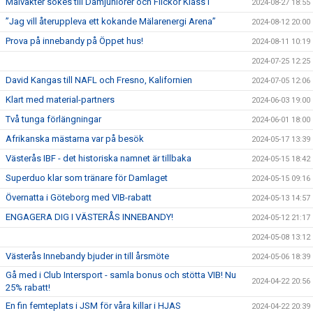
Målvakter sökes till Damjuniorer och Flickor Klass1
2024-08-27 18:55
”Jag vill återuppleva ett kokande Mälarenergi Arena”
2024-08-12 20:00
Prova på innebandy på Öppet hus!
2024-08-11 10:19
2024-07-25 12:25
David Kangas till NAFL och Fresno, Kalifornien
2024-07-05 12:06
Klart med material-partners
2024-06-03 19:00
Två tunga förlängningar
2024-06-01 18:00
Afrikanska mästarna var på besök
2024-05-17 13:39
Västerås IBF - det historiska namnet är tillbaka
2024-05-15 18:42
Superduo klar som tränare för Damlaget
2024-05-15 09:16
Övernatta i Göteborg med VIB-rabatt
2024-05-13 14:57
ENGAGERA DIG I VÄSTERÅS INNEBANDY!
2024-05-12 21:17
2024-05-08 13:12
Västerås Innebandy bjuder in till årsmöte
2024-05-06 18:39
Gå med i Club Intersport - samla bonus och stötta VIB! Nu
2024-04-22 20:56
25% rabatt!
En fin femteplats i JSM för våra killar i HJAS
2024-04-22 20:39