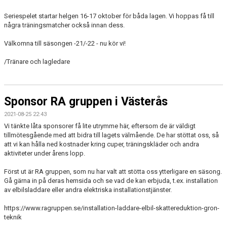
Seriespelet startar helgen 16-17 oktober för båda lagen. Vi hoppas få till
några träningsmatcher också innan dess.
Välkomna till säsongen -21/-22 - nu kör vi!
/Tränare och lagledare
Sponsor RA gruppen i Västerås
2021-08-25 22:43
Vi tänkte låta sponsorer få lite utrymme här, eftersom de är väldigt
tillmötesgående med att bidra till lagets välmående. De har stöttat oss, så
att vi kan hålla ned kostnader kring cuper, träningskläder och andra
aktiviteter under årens lopp.
Först ut är RA gruppen, som nu har valt att stötta oss ytterligare en säsong.
Gå gärna in på deras hemsida och se vad de kan erbjuda, t.ex. installation
av elbilsladdare eller andra elektriska installationstjänster.
https://www.ragruppen.se/installation-laddare-elbil-skattereduktion-gron-
teknik