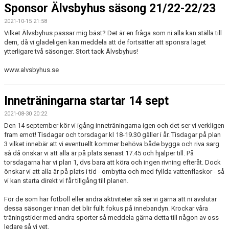
Sponsor Älvsbyhus säsong 21/22-22/23
2021-10-15 21:58
Vilket Älvsbyhus passar mig bäst? Det är en fråga som ni alla kan ställa till
dem, då vi gladeligen kan meddela att de fortsätter att sponsra laget
ytterligare två säsonger. Stort tack Älvsbyhus!
www.alvsbyhus.se
Inneträningarna startar 14 sept
2021-08-30 20:22
Den 14 september kör vi igång inneträningarna igen och det ser vi verkligen
fram emot! Tisdagar och torsdagar kl 18-19.30 gäller i år. Tisdagar på plan
3 vilket innebär att vi eventuellt kommer behöva både bygga och riva sarg
så då önskar vi att alla är på plats senast 17.45 och hjälper till. På
torsdagarna har vi plan 1, dvs bara att köra och ingen rivning efteråt. Dock
önskar vi att alla är på plats i tid - ombytta och med fyllda vattenflaskor - så
vi kan starta direkt vi får tillgång till planen.
För de som har fotboll eller andra aktiviteter så ser vi gärna att ni avslutar
dessa säsonger innan det blir fullt fokus på innebandyn. Krockar våra
träningstider med andra sporter så meddela gärna detta till någon av oss
ledare så vi vet.