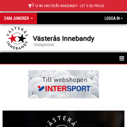
VI ÄR VÄSTERÅS INNEBANDY - LET´S BE PROUD
DAM JUNIORER
LOGGA IN
Västerås Innebandy
Damjuniorer
HEM
TRUPPEN
NYHETER
KALENDER
MATCHER