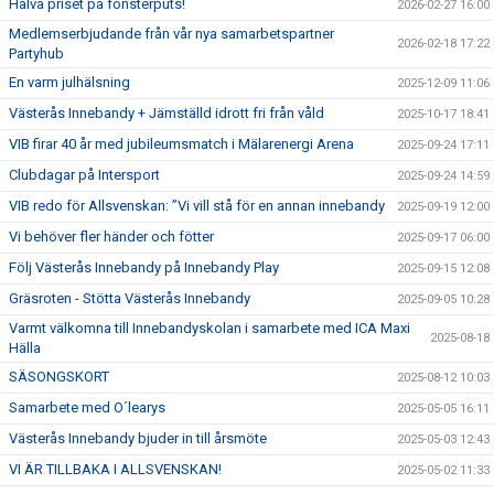
Halva priset på fönsterputs!
2026-02-27 16:00
Medlemserbjudande från vår nya samarbetspartner
2026-02-18 17:22
Partyhub
En varm julhälsning
2025-12-09 11:06
Västerås Innebandy + Jämställd idrott fri från våld
2025-10-17 18:41
VIB firar 40 år med jubileumsmatch i Mälarenergi Arena
2025-09-24 17:11
Clubdagar på Intersport
2025-09-24 14:59
VIB redo för Allsvenskan: ”Vi vill stå för en annan innebandy
2025-09-19 12:00
Vi behöver fler händer och fötter
2025-09-17 06:00
Följ Västerås Innebandy på Innebandy Play
2025-09-15 12:08
Gräsroten - Stötta Västerås Innebandy
2025-09-05 10:28
Varmt välkomna till Innebandyskolan i samarbete med ICA Maxi
2025-08-18
Hälla
SÄSONGSKORT
2025-08-12 10:03
Samarbete med O´learys
2025-05-05 16:11
Västerås Innebandy bjuder in till årsmöte
2025-05-03 12:43
VI ÄR TILLBAKA I ALLSVENSKAN!
2025-05-02 11:33