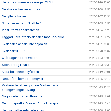
Herrarna summerar säsongen 22/23
2023-04-10 20:00
Nu ska kvalfinalen avgöras
2023-04-08 18:53
Nu fyller vi hallen!!
2023-04-07 22:34
Stina i superform: “Haft tur”
2023-04-05 12:50
Vinst i första finalmatchen
2023-04-04 15:20
Taggad Sara inför kvalfinalen mot Lockerud
2023-04-01 12:22
Kvalfinalen är här: “Inte nöjda än”
2023-04-01 08:00
Kvalfinal till SSL!
2023-03-28 20:02
Clubdagar hos Intersport
2023-03-23 21:00
Sportlördag i Punkt
2023-03-23 20:35
Klara för Innebandyfesten!
2023-03-19 09:01
Debut för Thomas Blomqvist
2023-03-05 20:49
Västerås Innebandy söker Marknads- och
2023-01-23 20:24
arrangemangsansvarig
Några rader från ordförande
2022-12-15 16:01
Ge bort sport! 25% rabatt* hos Intersport
2022-12-13 12:44
Helmrich efter A-lagsdebuten
2022-12-08 19:00