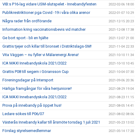
VIB:s P16-lag vidare USM-slutspelet - Innebandyfesten
2022-02-06 18:00
Publikrestriktioner pga Covid -19 i våra olika arenor
2022-01-07 10:29
Några rader från ordförande
2021-12-15 20:23
Information kring vaccinationsbevis vid matcher
2021-12-08 17:38
Ge bort sport - bli en hjälte
2021-12-07 21:00
Grattis tjejer och killar till bronset i Distriktslags-SM!
2021-11-04 22:33
Vita Väggen – nu fyller vi Mälarenergi Arena!
2021-10-10 11:34
ICA MAXI Innebandyskola 2021/2022
2021-10-10 10:45
Grattis P08 till segern i Göransson Cup
2021-10-04 07:30
Föreningsdagar på Intersport
2021-09-06 20:36
Härliga framgångar för våra herrjuniorer!
2021-08-29 19:04
ICA MAXI Innebandyskola 2021/2022
2021-08-23 11:15
Prova på innebandy på öppet hus!
2021-08-05 14:41
Ledare sökes till P06/07
2021-08-02 08:06
Västerås Innebandy kallar till årsmöte torsdag 1 juli 2021
2021-05-23 13:02
Förslag styrelsemedlemmar
2021-05-14 17:20