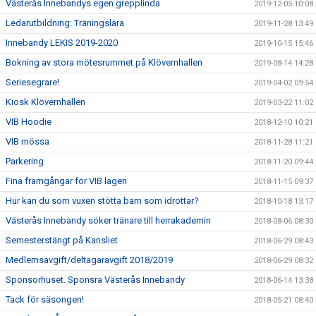
Västerås Innebandys egen grepplinda
2019-12-05 10:08
Ledarutbildning: Träningslära
2019-11-28 13:49
Innebandy LEKIS 2019-2020
2019-10-15 15:46
Bokning av stora mötesrummet på Klövernhallen
2019-08-14 14:28
Seriesegrare!
2019-04-02 09:54
Kiosk Klövernhallen
2019-03-22 11:02
VIB Hoodie
2018-12-10 10:21
VIB mössa
2018-11-28 11:21
Parkering
2018-11-20 09:44
Fina framgångar för VIB lagen
2018-11-15 09:37
Hur kan du som vuxen stötta barn som idrottar?
2018-10-18 13:17
Västerås Innebandy söker tränare till herrakademin
2018-08-06 08:30
Semesterstängt på Kansliet
2018-06-29 08:43
Medlemsavgift/deltagaravgift 2018/2019
2018-06-29 08:32
Sponsorhuset. Sponsra Västerås Innebandy
2018-06-14 13:38
Tack för säsongen!
2018-05-21 08:40