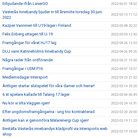
Erbjudande ifrån LaserGO
2022-06-01 18:02
Västerås Innebandy bjuder in till årsmöte torsdag 30 juni
2022-05-13 11:12
2022
Kazper Vanninen till U19-läger i Finland
2022-05-08 20:22
Felix Enberg uttagen till U-19
2022-05-03 12:45
Framgångar för vårat HJ17 lag
2022-04-26 12:53
DUJ vann Katrineholms Innebandy Cup.
2022-04-26 09:25
Några rader från ordförande
2022-04-21 15:50
Framgångar i USM P16
2022-04-07 10:57
Medlemsdagar Intersport
2022-03-23 21:42
Äntligen startar slutspelet för våra damer och herrar!
2022-03-14 20:20
6 st spelare kallade till Talang 17 läger
2022-03-04 06:49
Nu kör vi Vita Väggen igen!
2022-02-24 16:31
Efter ungdomsframgångarna - ung trio kontrakterad
2022-02-20 20:00
Äntligen kan vi genomföra Mälarenergi Cup igen!
2022-02-19 11:23
Beställa Västerås innebandys klädprofil via Intersports web
2022-02-19 10:03
shop