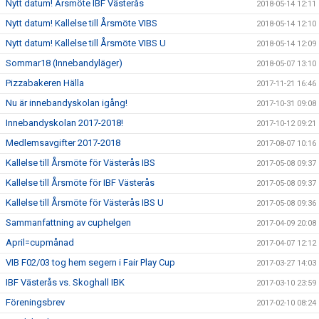
Nytt datum! Årsmöte IBF Västerås
2018-05-14 12:11
Nytt datum! Kallelse till Årsmöte VIBS
2018-05-14 12:10
Nytt datum! Kallelse till Årsmöte VIBS U
2018-05-14 12:09
Sommar18 (Innebandyläger)
2018-05-07 13:10
Pizzabakeren Hälla
2017-11-21 16:46
Nu är innebandyskolan igång!
2017-10-31 09:08
Innebandyskolan 2017-2018!
2017-10-12 09:21
Medlemsavgifter 2017-2018
2017-08-07 10:16
Kallelse till Årsmöte för Västerås IBS
2017-05-08 09:37
Kallelse till Årsmöte för IBF Västerås
2017-05-08 09:37
Kallelse till Årsmöte för Västerås IBS U
2017-05-08 09:36
Sammanfattning av cuphelgen
2017-04-09 20:08
April=cupmånad
2017-04-07 12:12
VIB F02/03 tog hem segern i Fair Play Cup
2017-03-27 14:03
IBF Västerås vs. Skoghall IBK
2017-03-10 23:59
Föreningsbrev
2017-02-10 08:24