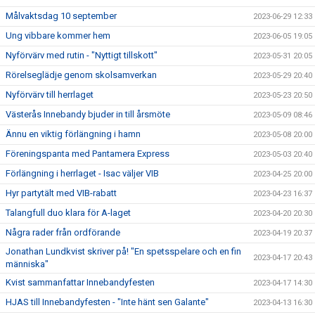
Målvaktsdag 10 september
2023-06-29 12:33
Ung vibbare kommer hem
2023-06-05 19:05
Nyförvärv med rutin - "Nyttigt tillskott"
2023-05-31 20:05
Rörelseglädje genom skolsamverkan
2023-05-29 20:40
Nyförvärv till herrlaget
2023-05-23 20:50
Västerås Innebandy bjuder in till årsmöte
2023-05-09 08:46
Ännu en viktig förlängning i hamn
2023-05-08 20:00
Föreningspanta med Pantamera Express
2023-05-03 20:40
Förlängning i herrlaget - Isac väljer VIB
2023-04-25 20:00
Hyr partytält med VIB-rabatt
2023-04-23 16:37
Talangfull duo klara för A-laget
2023-04-20 20:30
Några rader från ordförande
2023-04-19 20:37
Jonathan Lundkvist skriver på! "En spetsspelare och en fin
2023-04-17 20:43
människa"
Kvist sammanfattar Innebandyfesten
2023-04-17 14:30
HJAS till Innebandyfesten - "Inte hänt sen Galante"
2023-04-13 16:30