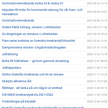
Sommarlovsinnebandy vecka 24 & vecka 25
2021-05-10 15:19
Inbjudan till möte för kommande säsong för vår Dam- och
2021-05-09 19:01
Herrsektion
Sommarlovsinnebandy
2021-04-06 13:19
Grattis Patrik Enberg, vinnare i Lotteritavlan
2021-03-19 11:30
Se dragningen av vinnarna i Lotteritavlan
2021-03-18 18:22
Flera serier avslutas av Svenska innebandyförbundet
2021-02-26 15:41
Damjuniorerna vinnare i Ungdomsidrottsgalan
2021-01-31 14:06
Julhälsning
2020-12-22 19:18
Bidra till folkhälsan – ge bort gammal utrustning
2020-12-07 08:00
Julklappstips
2020-11-30 17:47
Stötta Västerås Innebandy och bli en vinnare
2020-11-17 13:32
Skärpta allmänna råd
2020-11-15 07:00
Riktlinjer - att tänka på om någon är smittad
2020-11-04 20:15
ICA MAXI Innebandyskola 2021/2022
2020-11-02 19:00
Förändringar på kansliet
2020-10-28 10:00
Beställa Västerås innebandys klädprofil via Intersports web