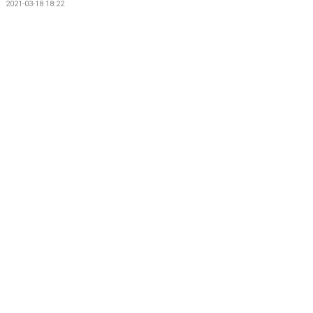
2021-03-18 18:22
LET´S BE PROUD
POLICYS
NYHETER
FÖRMÅNER
KALENDER UNGDOM
MATCHER DAM
MATCHER HERR
TRUPPEN DAM
TRUPPEN HERR
PLAY INNEBANDY