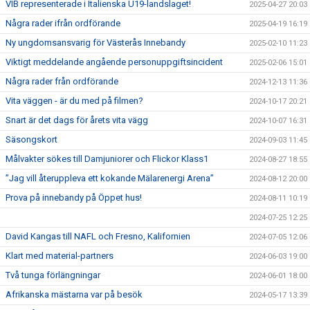
VIB representerade i Italienska U19-landslaget!
2025-04-27 20:03
Några rader ifrån ordförande
2025-04-19 16:19
Ny ungdomsansvarig för Västerås Innebandy
2025-02-10 11:23
Viktigt meddelande angående personuppgiftsincident
2025-02-06 15:01
Några rader från ordförande
2024-12-13 11:36
Vita väggen - är du med på filmen?
2024-10-17 20:21
Snart är det dags för årets vita vägg
2024-10-07 16:31
Säsongskort
2024-09-03 11:45
Målvakter sökes till Damjuniorer och Flickor Klass1
2024-08-27 18:55
”Jag vill återuppleva ett kokande Mälarenergi Arena”
2024-08-12 20:00
Prova på innebandy på Öppet hus!
2024-08-11 10:19
2024-07-25 12:25
David Kangas till NAFL och Fresno, Kalifornien
2024-07-05 12:06
Klart med material-partners
2024-06-03 19:00
Två tunga förlängningar
2024-06-01 18:00
Afrikanska mästarna var på besök
2024-05-17 13:39