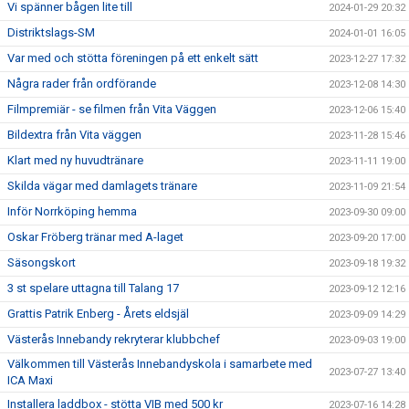
Vi spänner bågen lite till
2024-01-29 20:32
Distriktslags-SM
2024-01-01 16:05
Var med och stötta föreningen på ett enkelt sätt
2023-12-27 17:32
Några rader från ordförande
2023-12-08 14:30
Filmpremiär - se filmen från Vita Väggen
2023-12-06 15:40
Bildextra från Vita väggen
2023-11-28 15:46
Klart med ny huvudtränare
2023-11-11 19:00
Skilda vägar med damlagets tränare
2023-11-09 21:54
Inför Norrköping hemma
2023-09-30 09:00
Oskar Fröberg tränar med A-laget
2023-09-20 17:00
Säsongskort
2023-09-18 19:32
3 st spelare uttagna till Talang 17
2023-09-12 12:16
Grattis Patrik Enberg - Årets eldsjäl
2023-09-09 14:29
Västerås Innebandy rekryterar klubbchef
2023-09-03 19:00
Välkommen till Västerås Innebandyskola i samarbete med
2023-07-27 13:40
ICA Maxi
Installera laddbox - stötta VIB med 500 kr
2023-07-16 14:28