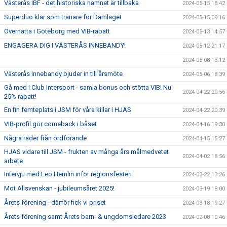
Västerås IBF - det historiska namnet är tillbaka
2024-05-15 18:42
Superduo klar som tränare för Damlaget
2024-05-15 09:16
Övernatta i Göteborg med VIB-rabatt
2024-05-13 14:57
ENGAGERA DIG I VÄSTERÅS INNEBANDY!
2024-05-12 21:17
2024-05-08 13:12
Västerås Innebandy bjuder in till årsmöte
2024-05-06 18:39
Gå med i Club Intersport - samla bonus och stötta VIB! Nu
2024-04-22 20:56
25% rabatt!
En fin femteplats i JSM för våra killar i HJAS
2024-04-22 20:39
VIB-profil gör comeback i båset
2024-04-16 19:30
Några rader från ordförande
2024-04-15 15:27
HJAS vidare till JSM - frukten av många års målmedvetet
2024-04-02 18:56
arbete
Intervju med Leo Hemlin inför regionsfesten
2024-03-22 13:26
Mot Allsvenskan - jubileumsåret 2025!
2024-03-19 18:00
Årets förening - därför fick vi priset
2024-03-18 19:27
Årets förening samt Årets barn- & ungdomsledare 2023
2024-02-08 10:46