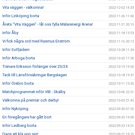
Vita väggen - välkomna!
2022-12-02 14:33
Inför Linköping borta
2022-11-26 11:40
Årets "Vita Väggen" - låt oss fylla Mälarenergi Arena!
2022-11-21 20:15
Inför Åby
2022-11-18 13:53
Vi fick några ord med Rasmus Enström
2022-11-16 20:12
Inför Solfjädern
2022-10-28 11:34
Inför Arboga borta
2022-10-20 17:30
Tränare Eriksson förlänger över 23/24
2022-10-19 19:50
Tack till Länsförsäkringar Bergslagen
2022-10-18 19:37
Inför Örebro borta
2022-10-11 13:35
Matchprogrammet inför VIB - Skälby
2022-10-06 22:21
Välkomna på premiär och derby!
2022-10-03 21:45
Inför Nyköping
2022-09-30 07:55
En föregångare har gått bort
2022-09-25 19:00
Inför Ledberg borta
2022-09-23 14:51
Dags att klä upp sig!
2022-09-21 19:25