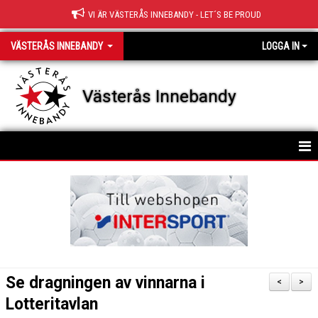
VI ÄR VÄSTERÅS INNEBANDY - LET´S BE PROUD
VÄSTERÅS INNEBANDY
LOGGA IN
Västerås Innebandy
HEM
OM KLUBBEN
KONTAKT
STYRELSE
Se dragningen av vinnarna i
<
>
KLUBBFAKTA
Lotteritavlan