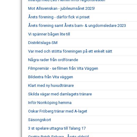
Mot Allsvenskan - jubileumsåret 2025!
Årets förening - därför fick vi priset
Årets förening samt Årets barn- & ungdomsledare 2023
Vi spänner bågen lite till
Distriktslags-SM
Var med och stötta föreningen på ett enkelt sätt
Några rader från ordförande
Filmpremiär - se filmen från Vita Väggen
Bildextra från Vita väggen
Klart med ny huvudtränare
Skilda vägar med damlagets tränare
Inför Norrköping hemma
Oskar Fröberg tränar med A-laget
Säsongskort
3 st spelare uttagna till Talang 17
Grattis Patrik Enberg - Årets eldsjäl