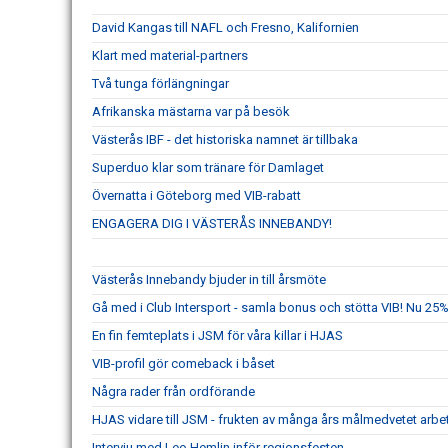
David Kangas till NAFL och Fresno, Kalifornien
Klart med material-partners
Två tunga förlängningar
Afrikanska mästarna var på besök
Västerås IBF - det historiska namnet är tillbaka
Superduo klar som tränare för Damlaget
Övernatta i Göteborg med VIB-rabatt
ENGAGERA DIG I VÄSTERÅS INNEBANDY!
Västerås Innebandy bjuder in till årsmöte
Gå med i Club Intersport - samla bonus och stötta VIB! Nu 25%
En fin femteplats i JSM för våra killar i HJAS
VIB-profil gör comeback i båset
Några rader från ordförande
HJAS vidare till JSM - frukten av många års målmedvetet arbe
Intervju med Leo Hemlin inför regionsfesten