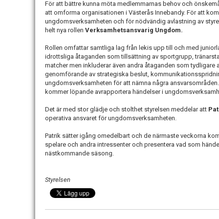
För att bättre kunna möta medlemmarnas behov och önskemål bä
att omforma organisationen i Västerås Innebandy. För att 
ungdomsverksamheten och för nödvändig avlastning av styrel
helt nya rollen
Verksamhetsansvarig Ungdom.
Rollen omfattar samtliga lag från lekis upp till och med junio
idrottsliga åtaganden som tillsättning av sportgrupp, tränars
matcher men inkluderar även andra åtaganden som tydligare 
genomförande av strategiska beslut, kommunikationsspridning
ungdomsverksamheten för att nämna några ansvarsområden. Ro
kommer löpande avrapportera händelser i ungdomsverksam
Det är med stor glädje och stolthet styrelsen meddelar att
Pat
operativa ansvaret för ungdomsverksamheten.
Patrik sätter igång omedelbart och de närmaste veckorna ko
spelare och andra intressenter och presentera vad som händer 
nästkommande säsong.
Styrelsen