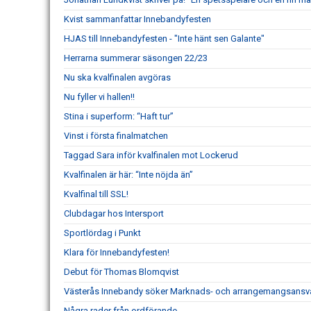
Kvist sammanfattar Innebandyfesten
HJAS till Innebandyfesten - "Inte hänt sen Galante"
Herrarna summerar säsongen 22/23
Nu ska kvalfinalen avgöras
Nu fyller vi hallen!!
Stina i superform: “Haft tur”
Vinst i första finalmatchen
Taggad Sara inför kvalfinalen mot Lockerud
Kvalfinalen är här: “Inte nöjda än”
Kvalfinal till SSL!
Clubdagar hos Intersport
Sportlördag i Punkt
Klara för Innebandyfesten!
Debut för Thomas Blomqvist
Västerås Innebandy söker Marknads- och arrangemangsansv
Några rader från ordförande