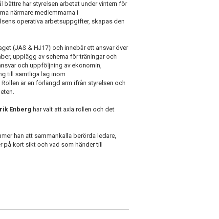
ttre har styrelsen arbetat under vintern för
komma närmare medlemmarna i
sens operativa arbetsuppgifter, skapas den
rlaget (JAS & HJ17) och innebär ett ansvar över
taber, upplägg av schema för träningar och
ansvar och uppföljning av ekonomin,
 till samtliga lag inom
llen är en förlängd arm ifrån styrelsen och
heten.
rik Enberg
har valt att axla rollen och det
mmer han att sammankalla berörda ledare,
på kort sikt och vad som händer till