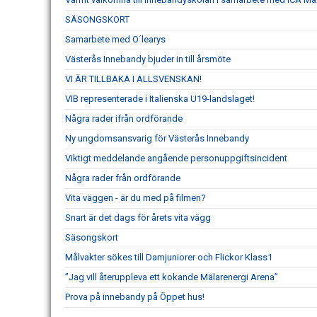
SÄSONGSKORT
Samarbete med O´learys
Västerås Innebandy bjuder in till årsmöte
VI ÄR TILLBAKA I ALLSVENSKAN!
VIB representerade i Italienska U19-landslaget!
Några rader ifrån ordförande
Ny ungdomsansvarig för Västerås Innebandy
Viktigt meddelande angående personuppgiftsincident
Några rader från ordförande
Vita väggen - är du med på filmen?
Snart är det dags för årets vita vägg
Säsongskort
Målvakter sökes till Damjuniorer och Flickor Klass1
”Jag vill återuppleva ett kokande Mälarenergi Arena”
Prova på innebandy på Öppet hus!