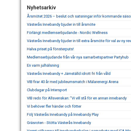
Nyhetsarkiv
Årsmötet 2026 – beslut och satsningar inför kommande säs
Västerås Innebandy bjuder in till årsmöte
Förlängt medlemserbjudande - Nordic Wellness
Västerås Innebandy bjuder in till extra årsmöte för val av ny re
Halva priset på fönsterputs!
Medlemserbjudande från vår nya samarbetspartner Partyhub
En varm julhälsning
Västerås Innebandy + Jämställd idrott fri från våld
VIB firar 40 år med jubileumsmatch i Mälarenergi Arena
Clubdagar på Intersport
VIB redo för Allsvenskan: ”Vi vill stå för en annan innebandy
Vi behöver fler händer och fötter
Följ Västerås Innebandy på Innebandy Play
Gräsroten - Stötta Västerås Innebandy
Varmt välkomna till Innebandyskolan i samarbete med ICA Max