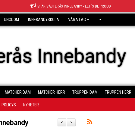
VI ÄR VÄSTERÅS INNEBANDY - LET´S BE PROUD
UNGDOM
INNEBANDYSKOLA
VÅRA LAG
erås Innebandy
MATCHER DAM
MATCHER HERR
TRUPPEN DAM
TRUPPEN HERR
POLICYS
NYHETER
 Innebandy
<
>