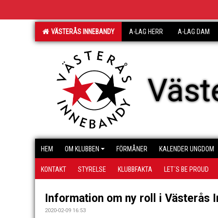
VÄSTERÅS INNEBANDY
A-LAG HERR
A-LAG DAM
Väst
HEM
OM KLUBBEN
FÖRMÅNER
KALENDER UNGDOM
KONTAKT
STYRELSE
KLUBBFAKTA
LET´S BE PROUD
Information om ny roll i Västerås
2020-02-09 16:53