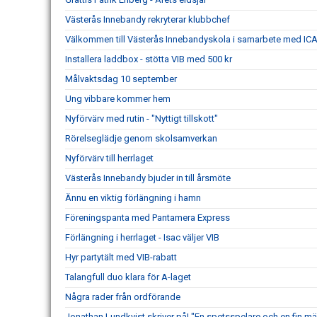
Västerås Innebandy rekryterar klubbchef
Välkommen till Västerås Innebandyskola i samarbete med IC
Installera laddbox - stötta VIB med 500 kr
Målvaktsdag 10 september
Ung vibbare kommer hem
Nyförvärv med rutin - "Nyttigt tillskott"
Rörelseglädje genom skolsamverkan
Nyförvärv till herrlaget
Västerås Innebandy bjuder in till årsmöte
Ännu en viktig förlängning i hamn
Föreningspanta med Pantamera Express
Förlängning i herrlaget - Isac väljer VIB
Hyr partytält med VIB-rabatt
Talangfull duo klara för A-laget
Några rader från ordförande
Jonathan Lundkvist skriver på! "En spetsspelare och en fin m