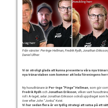
Från vänster: Per-Inge Hellman, Fredrik Rydh, Jonathan Eriksso
Daniel Ulfner.
Vi är otroligt glada att kunna presentera våra nya träna
nya tränarstaben som kommer att leda föreningens herrl
Ny huvudtränare är
Per-Inge "Pinge" Hellman
, som gör come
Fredrik Rydh
och
Jonathan Eriksson
, vilken varit huvudträ
roll i A-laget, axlar Jonathan Eriksson också uppdraget som hu
över efter John "Jonka" Kvist.
Vi har sedan flera år en tydlig strategi att satsa på ett sä