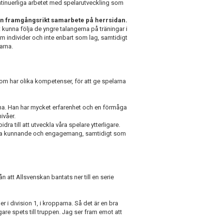
ntinuerliga arbetet med spelarutveckling som
an framgångsrikt samarbete på herrsidan.
kunna följa de yngre talangerna på träningar i
om individer och inte enbart som lag, samtidigt
arna.
 som har olika kompetenser, för att ge spelarna
na. Han har mycket erfarenhet och en förmåga
ivåer.
 till att utveckla våra spelare ytterligare.
iska kunnande och engagemang, samtidigt som
ån att Allsvenskan bantats ner till en serie
 division 1, i kropparna. Så det är en bra
re spets till truppen. Jag ser fram emot att