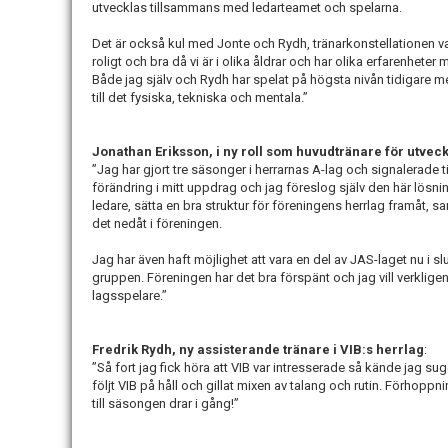
utvecklas tillsammans med ledarteamet och spelarna.
Det är också kul med Jonte och Rydh, tränarkonstellationen var v
roligt och bra då vi är i olika åldrar och har olika erfarenheter
Både jag själv och Rydh har spelat på högsta nivån tidigare m
till det fysiska, tekniska och mentala.”
Jonathan Eriksson, i ny roll som huvudtränare för utveck
”Jag har gjort tre säsonger i herrarnas A-lag och signalerade tid
förändring i mitt uppdrag och jag föreslog själv den här lösning
ledare, sätta en bra struktur för föreningens herrlag framåt, s
det nedåt i föreningen.
Jag har även haft möjlighet att vara en del av JAS-laget nu i s
gruppen. Föreningen har det bra förspänt och jag vill verkligen
lagsspelare.”
Fredrik Rydh, ny assisterande tränare i VIB:s herrlag
:
”Så fort jag fick höra att VIB var intresserade så kände jag suge
följt VIB på håll och gillat mixen av talang och rutin. Förhoppn
till säsongen drar i gång!”