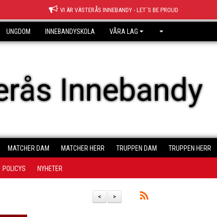
VI ÄR VÄSTERÅS INNEBANDY - LET´S BE PROUD
UNGDOM
INNEBANDYSKOLA
VÅRA LAG
erås Innebandy
MATCHER DAM
MATCHER HERR
TRUPPEN DAM
TRUPPEN HERR
POLICYS
NYHETER
<
>