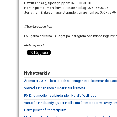
Patrik Enberg
, Sportgruppen: 076–1373381
Per-Inge Hellman
, huvudtränare herrlag: 076–5690735
Jonathan Eriksson
, assisterande tränare herrlag: 070–7579
//Sportgruppen herr
Följ gärna herrarna i A-laget på Instagram och missa inga nyhe
#letsbeproud
Nyhetsarkiv
Årsmötet 2026 – beslut och satsningar inför kommande säs
Västerås Innebandy bjuder in till årsmöte
Förlängt medlemserbjudande - Nordic Wellness
Västerås Innebandy bjuder in till extra årsmöte för val av ny re
Halva priset på fönsterputs!