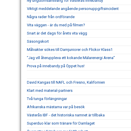
Ny ungdomsansvarig för Västerås Innebandy
Viktigt meddelande angående personuppgiftsincident
Några rader från ordförande
Vita väggen - är du med på filmen?
Snart är det dags för årets vita vägg
Säsongskort
Målvakter sökes till Damjuniorer och Flickor Klass1
”Jag vill återuppleva ett kokande Mälarenergi Arena”
Prova på innebandy på Öppet hus!
David Kangas till NAFL och Fresno, Kalifornien
Klart med material-partners
Två tunga förlängningar
Afrikanska mästarna var på besök
Västerås IBF - det historiska namnet är tillbaka
Superduo klar som tränare för Damlaget