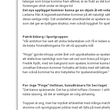
talanger som börjar komma fram alltmer, är en frukt av det ko
föreningen drivit under en längre tid.
Det nya upplägget kommer kunna ge en skjuts åt ett red
Ledarna från A-lagsverksamheten kommer på ett naturligt sätt 
deras vanliga miljö. Det underlättar utvecklandet av spelare s
som det ger en tydligare struktur, men också trygghet för spel
Patrik Enberg i Sportgruppen:
”Vår ambition har varit att utöka ledarstaben och få in ledare
de bästa förutsättningarna för att nå uppsatta mål.
”Pinge" gjorde inhopp under året och uppskattades av spelar
att ställa krav samtidigt som han vet vad som krävs på högre n
Fredrik Rydh, med sin bakgrund som spelare, kommer kunna bidra
Jonathan Eriksson kommer fortsätta att bidra med sitt takt
han också kommer ha stor betydelse för spelarutvecklingen.”
Per-Inge ”Pinge” Hellman, huvudtränare för herrlaget:
”Det känns spännande. Det har ju blivit tuffare i Division 1 utifr
nästa säsong, så det är verkligen en rolig utmaning.
Truppen är ung, men har mycket erfarenhet med många matcher i
stomme och sportgruppen jobbar med att fylla på med ytterliga