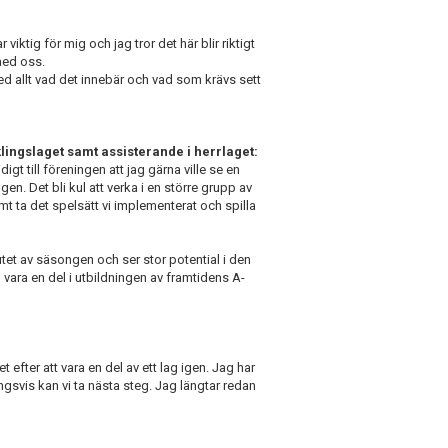
iktig för mig och jag tror det här blir riktigt
 med oss.
ed allt vad det innebär och vad som krävs sett
lingslaget samt assisterande i herrlaget:
igt till föreningen att jag gärna ville se en
en. Det bli kul att verka i en större grupp av
amt ta det spelsätt vi implementerat och spilla
lutet av säsongen och ser stor potential i den
 vara en del i utbildningen av framtidens A-
t efter att vara en del av ett lag igen. Jag har
ingsvis kan vi ta nästa steg. Jag längtar redan