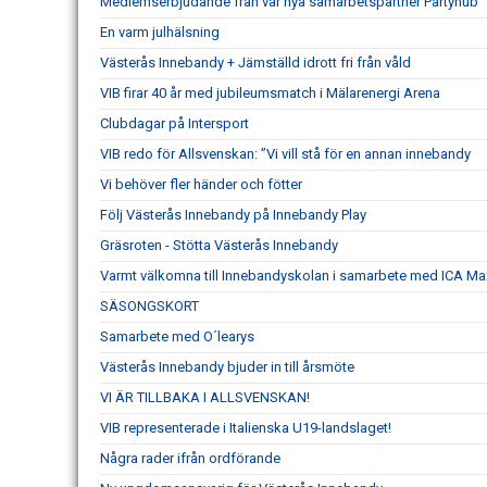
Medlemserbjudande från vår nya samarbetspartner Partyhub
En varm julhälsning
Västerås Innebandy + Jämställd idrott fri från våld
VIB firar 40 år med jubileumsmatch i Mälarenergi Arena
Clubdagar på Intersport
VIB redo för Allsvenskan: ”Vi vill stå för en annan innebandy
Vi behöver fler händer och fötter
Följ Västerås Innebandy på Innebandy Play
Gräsroten - Stötta Västerås Innebandy
Varmt välkomna till Innebandyskolan i samarbete med ICA Max
SÄSONGSKORT
Samarbete med O´learys
Västerås Innebandy bjuder in till årsmöte
VI ÄR TILLBAKA I ALLSVENSKAN!
VIB representerade i Italienska U19-landslaget!
Några rader ifrån ordförande