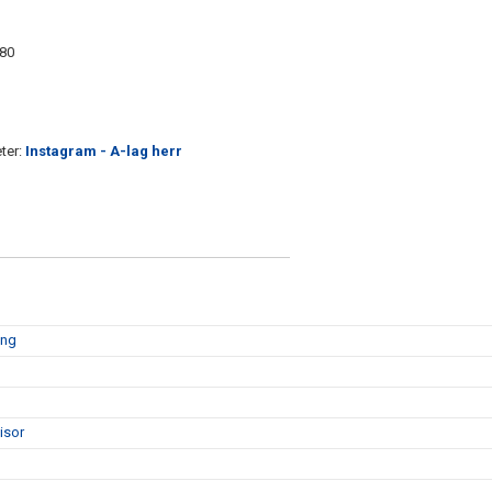
480
ter:
Instagram - A-lag herr
ong
visor