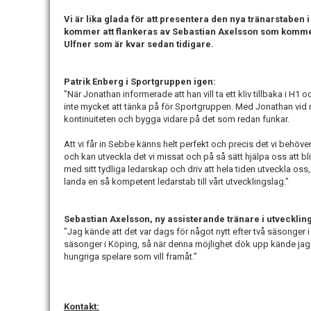
Vi är lika glada för att presentera den nya tränarstaben 
kommer att flankeras av Sebastian Axelsson som komme
Ulfner som är kvar sedan tidigare.
Patrik Enberg i Sportgruppen igen:
"När Jonathan informerade att han vill ta ett kliv tillbaka i H
inte mycket att tänka på för Sportgruppen. Med Jonathan vid ro
kontinuiteten och bygga vidare på det som redan funkar.
Att vi får in Sebbe känns helt perfekt och precis det vi beh
och kan utveckla det vi missat och på så sätt hjälpa oss att bl
med sitt tydliga ledarskap och driv att hela tiden utveckla oss, 
landa en så kompetent ledarstab till vårt utvecklingslag."
Sebastian Axelsson, ny assisterande tränare i utvecklin
"Jag kände att det var dags för något nytt efter två säsonger 
säsonger i Köping, så när denna möjlighet dök upp kände jag a
hungriga spelare som vill framåt."
Kontakt: