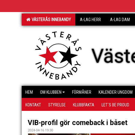
VÄSTERÅS INNEBANDY
A-LAG HERR
A-LAG DAM
Väst
HEM
OM KLUBBEN
FÖRMÅNER
KALENDER UNGDOM
KONTAKT
STYRELSE
KLUBBFAKTA
LET´S BE PROUD
VIB-profil gör comeback i båset
2024-04-16 19:30