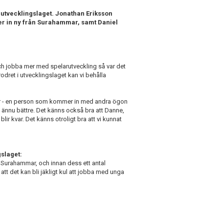
i utvecklingslaget. Jonathan Eriksson
r in ny från Surahammar, samt Daniel
1 och jobba mer med spelarutveckling så var det
dret i utvecklingslaget kan vi behålla
över - en person som kommer in med andra ögon
i ännu bättre. Det känns också bra att Danne,
blir kvar. Det känns otroligt bra att vi kunnat
gslaget:
i Surahammar, och innan dess ett antal
tt det kan bli jäkligt kul att jobba med unga