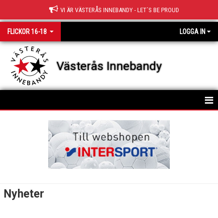
VI ÄR VÄSTERÅS INNEBANDY - LET´S BE PROUD
FLICKOR 16-18
LOGGA IN
Västerås Innebandy
HEM
TRUPPEN
NYHETER
KALENDER
Nyheter
MATCHER