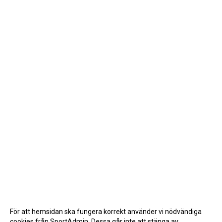
För att hemsidan ska fungera korrekt använder vi nödvändiga
cookies från SportAdmin. Dessa går inte att stänga av.