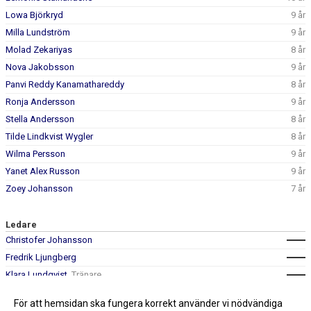
Lowa Björkryd
9 år
Milla Lundström
9 år
Molad Zekariyas
8 år
Nova Jakobsson
9 år
Panvi Reddy Kanamathareddy
8 år
Ronja Andersson
9 år
Stella Andersson
8 år
Tilde Lindkvist Wygler
8 år
Wilma Persson
9 år
Yanet Alex Russon
9 år
Zoey Johansson
7 år
Ledare
Christofer Johansson
Fredrik Ljungberg
Klara Lundqvist
, Tränare
Mathias Dahlvik
, Tränare
För att hemsidan ska fungera korrekt använder vi nödvändiga
0708-627998
Niklas Lundqvist
, Lagledare / Tränare