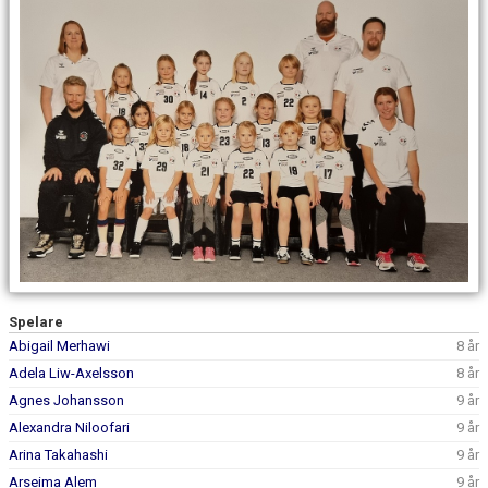
DOKUMENT
ANMÄL DIG HÄR
Spelare
Abigail Merhawi
8 år
Adela Liw-Axelsson
8 år
Agnes Johansson
9 år
Alexandra Niloofari
9 år
Arina Takahashi
9 år
Arseima Alem
9 år