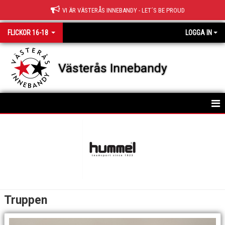
VI ÄR VÄSTERÅS INNEBANDY - LET´S BE PROUD
FLICKOR 16-18
LOGGA IN
Västerås Innebandy
HEM
TRUPPEN
NYHETER
KALENDER
Truppen
MATCHER