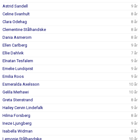
Astrid Sandell
9 år
Celine Svanhult
8 år
Clara Odehag
8 år
Clementine Stålhandske
8 år
Dania Asmerom
8 år
Ellen Carlberg
9 år
Ellie Dahlvik
7 år
Elnatan Tesfalem
9 år
Emelie Lundqvist
9 år
Emilia Roos
9 år
Esmeralda Axelsson
10 år
Gelila Merhawi
10 år
Greta Stenstrand
8 år
Hailey Cervin Lindefalk
9 år
Hilma Forsberg
8 år
Ineze Ljungberg
9 år
Isabella Widman
8 år
Lemonie Stålhandske
10 år