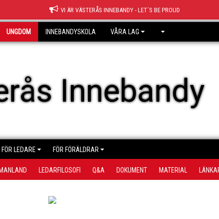
VI ÄR VÄSTERÅS INNEBANDY - LET´S BE PROUD
UNGDOM
INNEBANDYSKOLA
VÅRA LAG
erås Innebandy
FÖR LEDARE
FÖR FÖRÄLDRAR
TMANLAND
LEDARFILOSOFI
Q&A
DOKUMENT
MATERIAL
LÄNKA