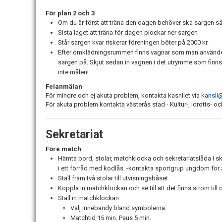
För plan 2 och 3
Om du är först att träna den dagen behöver ska sargen sä
Sista laget att träna för dagen plockar ner sargen
Står sargen kvar riskerar föreningen böter på 2000 kr.
Efter omklädningsrummen finns vagnar som man använder 
sargen på. Skjut sedan in vagnen i det utrymme som finns 
inte målen!
Felanmälan
För mindre och ej akuta problem, kontakta kasnliet via
kansli
För akuta problem kontakta västerås stad - Kultur-, idrotts- oc
Sekretariat
Före match
Hämta bord, stolar, matchklocka och sekretariatslåda i skru
i ett förråd med kodlås. -kontakta sportgrup ungdom för 
Ställ fram två stolar till utvisningsbåset.
Koppla in matchklockan och se till att det finns ström till d
Ställ in matchklockan:
Välj innebandy bland symbolerna.
Matchtid 15 min. Paus 5 min.