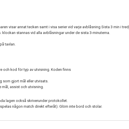
ren visar annat tecken samt i visa serier vid varje avblåsning Sista 3 min i tre
vs. klockan stannas vid alla avblåsningar under de sista 3-minuterna.
på tavlan.
e och kod för typ av utvisning. Koden finns
 som gjort mål eller utvisats.
 mål, assist och utvisning.
båda lagen också skriverunder protokollet.
spelas någon match direkt efteråt). Glöm inte bord och stolar.