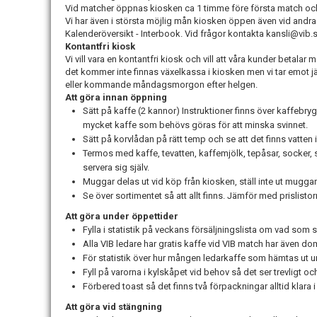
Vid matcher öppnas kiosken ca 1 timme före första match och
Vi har även i största möjlig mån kiosken öppen även vid andra
Kalenderöversikt - Interbook. Vid frågor kontakta kansli@vib.
Kontantfri kiosk
Vi vill vara en kontantfri kiosk och vill att våra kunder betal
det kommer inte finnas växelkassa i kiosken men vi tar emot j
eller kommande måndagsmorgon efter helgen.
Att göra innan öppning
Sätt på kaffe (2 kannor) Instruktioner finns över kaffebry
mycket kaffe som behövs göras för att minska svinnet.
Sätt på korvlådan på rätt temp och se att det finns vatten i 
Termos med kaffe, tevatten, kaffemjölk, tepåsar, socker, 
servera sig själv.
Muggar delas ut vid köp från kiosken, ställ inte ut mugga
Se över sortimentet så att allt finns. Jämför med
Att göra under öppettider
Fylla i statistik på veckans försäljningslista om vad som s
Alla VIB ledare har gratis kaffe vid VIB match har även dom
För statistik över hur mången ledarkaffe som hämtas ut und
Fyll på varorna i kylskåpet vid behov så det ser trevligt oc
Förbered toast så det finns två förpackningar alltid klara i
Att göra vid stängning