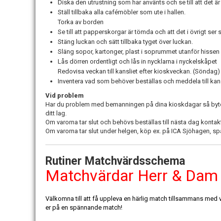
Diska den utrustning som har använts och se till att det är
Ställ tillbaka alla cafémöbler som ute i hallen.
Torka av borden
Se till att papperskorgar är tömda och att det i övrigt ser s
Stäng luckan och sätt tillbaka tyget över luckan.
Släng sopor, kartonger, plast i soprummet utanför hiss
Lås dörren ordentligt och lås in nycklarna i nyckelskåpet
Redovisa veckan till kansliet efter kioskveckan. (Söndag)
Inventera vad som behöver beställas och meddela till kan
Vid problem
Har du problem med bemanningen på dina kioskdagar så byter d
ditt lag.
Om varorna tar slut och behövs beställas till nästa dag kontakt
Om varorna tar slut under helgen, köp ex. på ICA Sjöhagen, spa
Rutiner Matchvärdsschema
Matchvärdar Herr & Dam
Välkomna till att få uppleva en härlig match tillsammans med 
er på en spännande match!