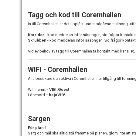
Tagg och kod till Coremhallen
In till Coremhallen är det upplåst under pågående säsong utifr
Korridor
- kod meddelas inför säsongen, vid frågor kontakta 
Skrubben
- kod meddelas inför säsongen, vid frågor kontakt
Vid ev behov av tagg till Coremhallen ta kontakt med kansliet
WIFI - Coremhallen
Alla besökare och aktiva i Coremhallen har tillgång till förenin
Wifi namn:=
VIB_Guest
Lösenord =
hejaVIB!
Sargen
För plan 1
Sarg och mål ska alltid stå framme på planen, glöm inte att stä