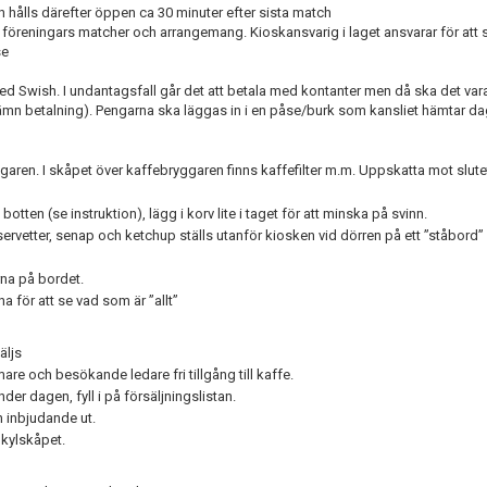
 hålls därefter öppen ca 30 minuter efter sista match
 föreningars matcher och arrangemang. Kioskansvarig i laget ansvarar för att 
se
ar med Swish. I undantagsfall går det att betala med kontanter men då ska det va
ämn betalning). Pengarna ska läggas in i en påse/burk som kansliet hämtar da
ggaren. I skåpet över kaffebryggaren finns kaffefilter m.m. Uppskatta mot slute
botten (se instruktion), lägg i korv lite i taget för att minska på svinn.
servetter, senap och ketchup ställs utanför kiosken vid dörren på ett ”ståbord
rna på bordet.
 prislistorna för att se vad som är ”allt”
äljs
are och besökande ledare fri tillgång till kaffe.
er dagen, fyll i på försäljningslistan.
h inbjudande ut.
 kylskåpet.