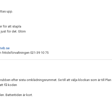
ttas upp.
för att stapla
just för det. Glöm
@vib.se
h fritidsförvaltningen 021-39 10 75
bben efter sista omklädningsrummet. Se till att välja klockan som är till Plan 1
att få koden
en. Batteritiden är kort.