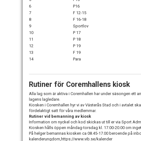
6
P16
7
F 12-15
8
F 16-18
9
Sportlov
10
P 17
11
P 18
12
P 19
13
F 19
14
Para
Rutiner för Coremhallens kiosk
Alla lag som är aktiva i Coremhallen har under säsongen ett an
lagens lagledare.
Kiosken i Coremhallen hyr vi av Västerås Stad och i avtalet sk
fördelaktigt satt för våra medlemmar.
Rutiner vid bemanning av kiosk
Information om nyckel och kod skickas ut till er via Sport Ad
Kiosken hålls öppen måndag-torsdag kl. 17.00-20.00 om inget
På helger bemannas kiosken ca 08.45-17.00 beroende på inb
kalenderungdom,https://www.vib.se/kalender