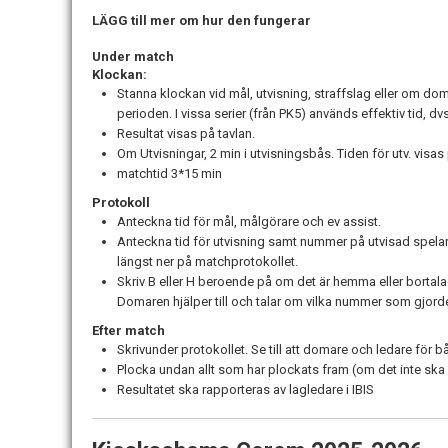
LÄGG till mer om hur den fungerar
Under match
Klockan:
Stanna klockan vid mål, utvisning, straffslag eller om doma
perioden. I vissa serier (från PK5) används effektiv tid, d
Resultat visas på tavlan.
Om Utvisningar, 2 min i utvisningsbås. Tiden för utv. visas 
matchtid 3*15 min
Protokoll
Anteckna tid för mål, målgörare och ev assist.
Anteckna tid för utvisning samt nummer på utvisad spelar
längst ner på matchprotokollet.
Skriv B eller H beroende på om det är hemma eller bortalag
Domaren hjälper till och talar om vilka nummer som gjorde
Efter match
Skrivunder protokollet. Se till att domare och ledare för 
Plocka undan allt som har plockats fram (om det inte ska 
Resultatet ska rapporteras av lagledare i IBIS