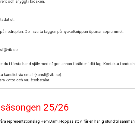
 rent och snyggt i kiosken.
tädat ut.
en på nedreplan. Den svarta taggen på nyckelknippan öppnar soprummet.
sli@vib.se
u i första hand själv med någon annan förälder i ditt lag. Kontakta i andra h
a kansliet via email (kansli@vib.se).
ra kvitto och VIB återbetalar.
 säsongen 25/26
våra representationslag Herr/Dam! Hoppas att vi får en härlig stund tillsamman