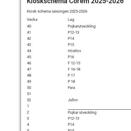
Kioskschema Corem 2025-2026
Kiosk schema säsongen 2025-2026
Vecka
Lag
40
Pojkarutveckling
41
P12-13
42
P14
43
P15
44
Höstlov
45
P16
46
F 12-15
47
F 16-18
48
P 17
49
P 18
50
Para
51
52
Jullov
1
2
Pojkar utveckling
3
P12-13
4
P14
5
P15