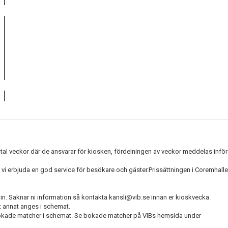
tal veckor där de ansvarar för kiosken, fördelningen av veckor meddelas inför 
a vi erbjuda en god service för besökare och gäster.Prissättningen i Coremhallen
min. Saknar ni information så kontakta kansli@vib.se innan er kioskvecka.
 annat anges i schemat.
okade matcher i schemat. Se bokade matcher på VIBs hemsida under