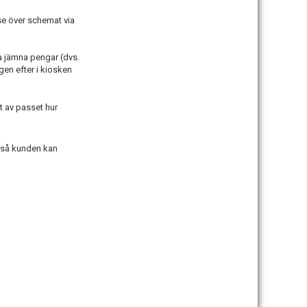
se över schemat via
ra jämna pengar (dvs.
gen efter i kiosken
t av passet hur
” så kunden kan