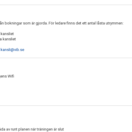
ån bokningar som är gjorda. För ledare finns det ett antal låsta utrymmen:
kansliet
a kansliet
,
kansli@vib.se
gens Wifi
da av runt planen när träningen är slut