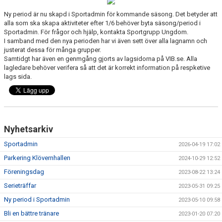
FÖR FÖRÄLDRAR
Ny period är nu skapd i Sportadmin för kommande säsong. Det betyder att
alla som ska skapa aktiviteter efter 1/6 behöver byta säsong/period i
Sportadmin. För frågor och hjälp, kontakta Sportgrupp Ungdom.
I samband med den nya perioden har vi även sett över alla lagnamn och
justerat dessa för många grupper.
Samtidgt har även en genmgång gjorts av lagsidorna på VIB.se. Alla
lagledare behöver verifera så att det är korrekt information på respketive
lags sida.
Nyhetsarkiv
Sportadmin
2026-04-19 17:02
Parkering Klövernhallen
2024-10-29 12:52
Föreningsdag
2023-08-22 13:24
Serieträffar
2023-05-31 09:25
Ny period i Sportadmin
2023-05-10 09:58
Bli en bättre tränare
2023-01-20 07:20