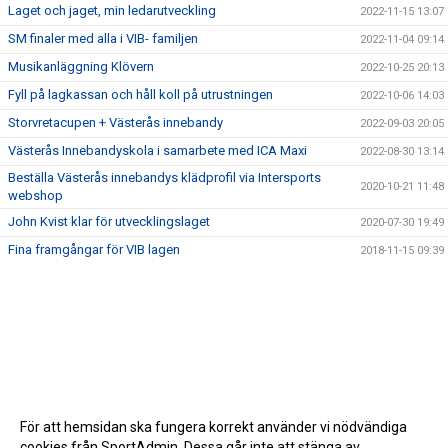
Laget och jaget, min ledarutveckling
2022-11-15 13:07
SM finaler med alla i VIB- familjen
2022-11-04 09:14
Musikanläggning Klövern
2022-10-25 20:13
Fyll på lagkassan och håll koll på utrustningen
2022-10-06 14:03
Storvretacupen + Västerås innebandy
2022-09-03 20:05
Västerås Innebandyskola i samarbete med ICA Maxi
2022-08-30 13:14
Beställa Västerås innebandys klädprofil via Intersports
2020-10-21 11:48
webshop
John Kvist klar för utvecklingslaget
2020-07-30 19:49
Fina framgångar för VIB lagen
2018-11-15 09:39
För att hemsidan ska fungera korrekt använder vi nödvändiga
cookies från SportAdmin. Dessa går inte att stänga av.