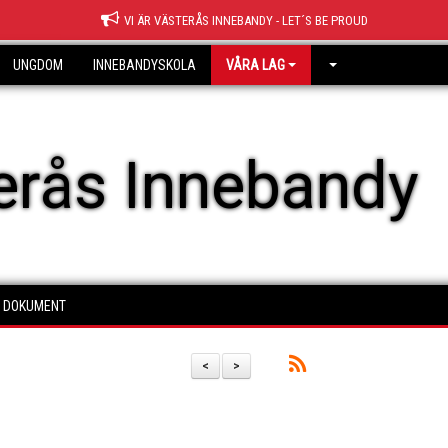
VI ÄR VÄSTERÅS INNEBANDY - LET´S BE PROUD
UNGDOM
INNEBANDYSKOLA
VÅRA LAG
erås Innebandy
DOKUMENT
<
>