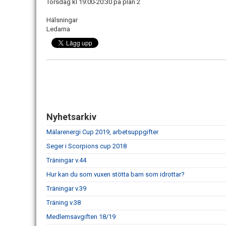
Torsdag kl 19:00-20:30 på plan 2
Hälsningar
Ledarna
Nyhetsarkiv
Mälarenergi Cup 2019, arbetsuppgifter
Seger i Scorpions cup 2018
Träningar v.44
Hur kan du som vuxen stötta barn som idrottar?
Träningar v.39
Träning v.38
Medlemsavgiften 18/19