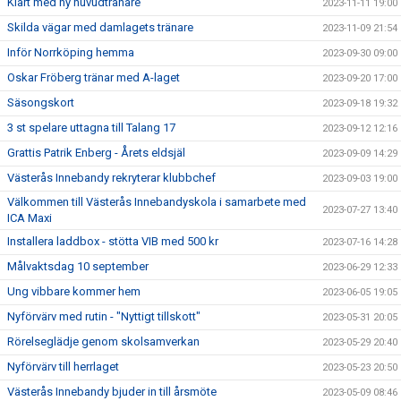
Klart med ny huvudtränare
2023-11-11 19:00
Skilda vägar med damlagets tränare
2023-11-09 21:54
Inför Norrköping hemma
2023-09-30 09:00
Oskar Fröberg tränar med A-laget
2023-09-20 17:00
Säsongskort
2023-09-18 19:32
3 st spelare uttagna till Talang 17
2023-09-12 12:16
Grattis Patrik Enberg - Årets eldsjäl
2023-09-09 14:29
Västerås Innebandy rekryterar klubbchef
2023-09-03 19:00
Välkommen till Västerås Innebandyskola i samarbete med
2023-07-27 13:40
ICA Maxi
Installera laddbox - stötta VIB med 500 kr
2023-07-16 14:28
Målvaktsdag 10 september
2023-06-29 12:33
Ung vibbare kommer hem
2023-06-05 19:05
Nyförvärv med rutin - "Nyttigt tillskott"
2023-05-31 20:05
Rörelseglädje genom skolsamverkan
2023-05-29 20:40
Nyförvärv till herrlaget
2023-05-23 20:50
Västerås Innebandy bjuder in till årsmöte
2023-05-09 08:46