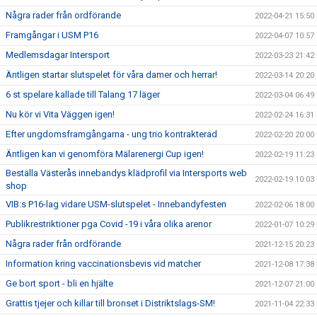
Några rader från ordförande
2022-04-21 15:50
Framgångar i USM P16
2022-04-07 10:57
Medlemsdagar Intersport
2022-03-23 21:42
Äntligen startar slutspelet för våra damer och herrar!
2022-03-14 20:20
6 st spelare kallade till Talang 17 läger
2022-03-04 06:49
Nu kör vi Vita Väggen igen!
2022-02-24 16:31
Efter ungdomsframgångarna - ung trio kontrakterad
2022-02-20 20:00
Äntligen kan vi genomföra Mälarenergi Cup igen!
2022-02-19 11:23
Beställa Västerås innebandys klädprofil via Intersports web
2022-02-19 10:03
shop
VIB:s P16-lag vidare USM-slutspelet - Innebandyfesten
2022-02-06 18:00
Publikrestriktioner pga Covid -19 i våra olika arenor
2022-01-07 10:29
Några rader från ordförande
2021-12-15 20:23
Information kring vaccinationsbevis vid matcher
2021-12-08 17:38
Ge bort sport - bli en hjälte
2021-12-07 21:00
Grattis tjejer och killar till bronset i Distriktslags-SM!
2021-11-04 22:33