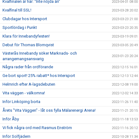
Kvalfinalen är här: “Inte nöjda än”
2023-04-01 08:00
Kvalfinal till SSL!
2023-03-28 20:02
Clubdagar hos Intersport
2023-03-23 21:00
Sportlördag i Punkt
2023-03-23 20:35
Klara för Innebandyfesten!
2023-03-19 09:01
Debut för Thomas Blomqvist
2023-03-05 20:49
Västerås Innebandy söker Marknads- och
2023-01-23 20:24
arrangemangsansvarig
Några rader från ordförande
2022-12-15 16:01
Ge bort sport! 25% rabatt* hos Intersport
2022-12-13 12:44
Helmrich efter A-lagsdebuten
2022-12-08 19:00
Vita väggen - välkomna!
2022-12-02 14:33
Inför Linköping borta
2022-11-26 11:40
Årets "Vita Väggen" - låt oss fylla Mälarenergi Arena!
2022-11-21 20:15
Inför Åby
2022-11-18 13:53
Vi fick några ord med Rasmus Enström
2022-11-16 20:12
Inför Solfjädern
2022-10-28 11:34