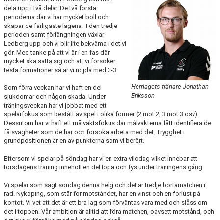
LET´S BE PROUD
dela upp i två delar. De två första
perioderna där vi har mycket boll och
skapar de farligaste lägena. I den tredje
POLICYS
perioden samt förlängningen växlar
Ledberg upp och vi blir lite bekväma i det vi
NYHETER
gör. Med tanke på att vi är i en fas där
mycket ska sätta sig och att vi försöker
testa formationer så är vi nöjda med 3-3.
FÖRMÅNER
Herrlagets tränare Jonathan
Som förra veckan har vi haft en del
KALENDER UNGDOM
Eriksson
sjukdomar och någon skada. Under
träningsveckan har vi jobbat med ett
MATCHER DAM
spelarfokus som bestått av spel i olika former (2 mot 2, 3 mot 3 osv).
Dessutom har vi haft ett målvaktsfokus där målvakterna fått identifiera de
få svagheter som de har och försöka arbeta med det. Trygghet i
MATCHER HERR
grundpositionen är en av punkterna som vi berört.
TRUPPEN DAM
Eftersom vi spelar på söndag har vi en extra vilodag vilket innebar att
torsdagens träning innehöll en del löpa och fys under träningens gång.
TRUPPEN HERR
Vi spelar som sagt söndag denna helg och det är tredje bortamatchen i
rad. Nyköping, som står för motståndet, har en vinst och en förlust på
PLAY INNEBANDY
kontot. Vi vet att det är ett bra lag som förväntas vara med och slåss om
det i toppen. Vår ambition är alltid att föra matchen, oavsett motstånd, och