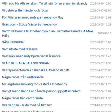
VIB redo för Allsvenskan: ”Vi vill stå för en annan innebandy
2025-09-19 12:00
Vi behöver fler händer och fötter
2025-09-17 06:00
Följ Västerås Innebandy på Innebandy Play
2025-09-15 12:08
Gräsroten - Stötta Västerås Innebandy
2025-09-05 10:28
Varmt välkomna till Innebandyskolan i samarbete med ICA Maxi
2025-08-18
Hälla
SÄSONGSKORT
2025-08-12 10:03
Samarbete med O´learys
2025-05-05 16:11
Västerås Innebandy bjuder in till årsmöte
2025-05-03 12:43
VI ÄR TILLBAKA I ALLSVENSKAN!
2025-05-02 11:33
VIB representerade i Italienska U19-landslaget!
2025-04-27 20:03
Några rader ifrån ordförande
2025-04-19 16:19
Ny ungdomsansvarig för Västerås Innebandy
2025-02-10 11:23
Viktigt meddelande angående personuppgiftsincident
2025-02-06 15:01
Några rader från ordförande
2024-12-13 11:36
Vita väggen - är du med på filmen?
2024-10-17 20:21