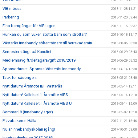
2018-12-10 10:21
VIB mössa
2018-11-28 11:21
Parkering
2018-11-20 09:44
Fina framgångar för VIB lagen
2018-11-15 09:37
Hur kan du som vuxen stötta barn som idrottar?
2018-10-18 13:17
Västerås Innebandy söker tränare till herrakademin
2018-08-06 08:30
Semesterstängt på Kansliet
2018-06-29 08:43
Medlemsavgift/deltagaravgift 2018/2019
2018-06-29 08:32
Sponsorhuset. Sponsra Västerås Innebandy
2018-06-14 13:38
Tack för säsongen!
2018-05-21 08:40
Nytt datum! Årsmöte IBF Västerås
2018-05-14 12:11
Nytt datum! Kallelse till Årsmöte VIBS
2018-05-14 12:10
Nytt datum! Kallelse till Årsmöte VIBS U
2018-05-14 12:09
Sommar18 (Innebandyläger)
2018-05-07 13:10
Pizzabakeren Hälla
2017-11-21 16:46
Nu är innebandyskolan igång!
2017-10-31 09:08
Innebandyskolan 2017-2018!