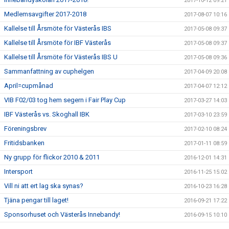
2017-10-12 09:21
Medlemsavgifter 2017-2018
2017-08-07 10:16
Kallelse till Årsmöte för Västerås IBS
2017-05-08 09:37
Kallelse till Årsmöte för IBF Västerås
2017-05-08 09:37
Kallelse till Årsmöte för Västerås IBS U
2017-05-08 09:36
Sammanfattning av cuphelgen
2017-04-09 20:08
April=cupmånad
2017-04-07 12:12
VIB F02/03 tog hem segern i Fair Play Cup
2017-03-27 14:03
IBF Västerås vs. Skoghall IBK
2017-03-10 23:59
Föreningsbrev
2017-02-10 08:24
Fritidsbanken
2017-01-11 08:59
Ny grupp för flickor 2010 & 2011
2016-12-01 14:31
Intersport
2016-11-25 15:02
Vill ni att ert lag ska synas?
2016-10-23 16:28
Tjäna pengar till laget!
2016-09-21 17:22
Sponsorhuset och Västerås Innebandy!
2016-09-15 10:10
Sportadmin Utbildning