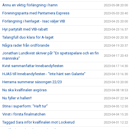
Ännu en viktig förlängning i hamn
2023-05-08 20:00
Föreningspanta med Pantamera Express
2023-05-03 20:40
Förlängning i herrlaget - Isac väljer VIB
2023-04-25 20:00
Hyr partytält med VIB-rabatt
2023-04-23 16:37
Talangfull duo klara för A-laget
2023-04-20 20:30
Några rader från ordförande
2023-04-19 20:37
Jonathan Lundkvist skriver på! "En spetsspelare och en fin
2023-04-17 20:43
människa"
Kvist sammanfattar Innebandyfesten
2023-04-17 14:30
HJAS till Innebandyfesten - "Inte hänt sen Galante"
2023-04-13 16:30
Herrarna summerar säsongen 22/23
2023-04-10 20:00
Nu ska kvalfinalen avgöras
2023-04-08 18:53
Nu fyller vi hallen!!
2023-04-07 22:34
Stina i superform: “Haft tur”
2023-04-05 12:50
Vinst i första finalmatchen
2023-04-04 15:20
Taggad Sara inför kvalfinalen mot Lockerud
2023-04-01 12:22