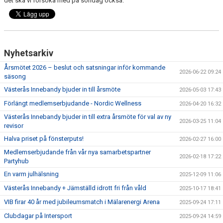
det ska vi försöka med på söndag också.
Nyhetsarkiv
Årsmötet 2026 – beslut och satsningar inför kommande
2026-06-22 09:24
säsong
Västerås Innebandy bjuder in till årsmöte
2026-05-03 17:43
Förlängt medlemserbjudande - Nordic Wellness
2026-04-20 16:32
Västerås Innebandy bjuder in till extra årsmöte för val av ny
2026-03-25 11:04
revisor
Halva priset på fönsterputs!
2026-02-27 16:00
Medlemserbjudande från vår nya samarbetspartner
2026-02-18 17:22
Partyhub
En varm julhälsning
2025-12-09 11:06
Västerås Innebandy + Jämställd idrott fri från våld
2025-10-17 18:41
VIB firar 40 år med jubileumsmatch i Mälarenergi Arena
2025-09-24 17:11
Clubdagar på Intersport
2025-09-24 14:59