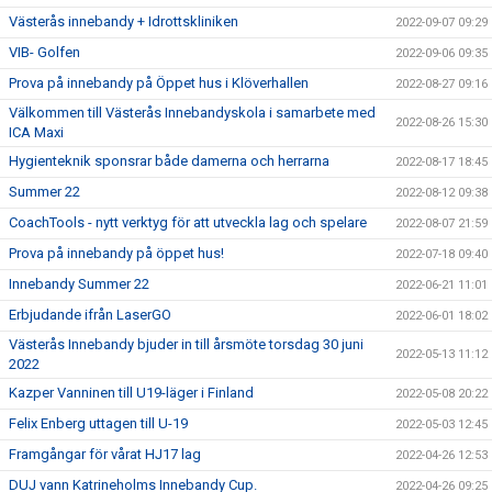
Västerås innebandy + Idrottskliniken
2022-09-07 09:29
VIB- Golfen
2022-09-06 09:35
Prova på innebandy på Öppet hus i Klöverhallen
2022-08-27 09:16
Välkommen till Västerås Innebandyskola i samarbete med
2022-08-26 15:30
ICA Maxi
Hygienteknik sponsrar både damerna och herrarna
2022-08-17 18:45
Summer 22
2022-08-12 09:38
CoachTools - nytt verktyg för att utveckla lag och spelare
2022-08-07 21:59
Prova på innebandy på öppet hus!
2022-07-18 09:40
Innebandy Summer 22
2022-06-21 11:01
Erbjudande ifrån LaserGO
2022-06-01 18:02
Västerås Innebandy bjuder in till årsmöte torsdag 30 juni
2022-05-13 11:12
2022
Kazper Vanninen till U19-läger i Finland
2022-05-08 20:22
Felix Enberg uttagen till U-19
2022-05-03 12:45
Framgångar för vårat HJ17 lag
2022-04-26 12:53
DUJ vann Katrineholms Innebandy Cup.
2022-04-26 09:25