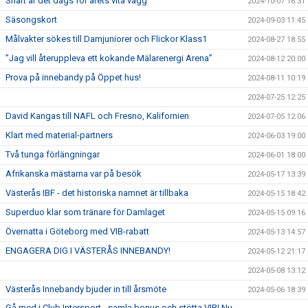
Snart är det dags för årets vita vägg
2024-10-07 16:31
Säsongskort
2024-09-03 11:45
Målvakter sökes till Damjuniorer och Flickor Klass1
2024-08-27 18:55
”Jag vill återuppleva ett kokande Mälarenergi Arena”
2024-08-12 20:00
Prova på innebandy på Öppet hus!
2024-08-11 10:19
2024-07-25 12:25
David Kangas till NAFL och Fresno, Kalifornien
2024-07-05 12:06
Klart med material-partners
2024-06-03 19:00
Två tunga förlängningar
2024-06-01 18:00
Afrikanska mästarna var på besök
2024-05-17 13:39
Västerås IBF - det historiska namnet är tillbaka
2024-05-15 18:42
Superduo klar som tränare för Damlaget
2024-05-15 09:16
Övernatta i Göteborg med VIB-rabatt
2024-05-13 14:57
ENGAGERA DIG I VÄSTERÅS INNEBANDY!
2024-05-12 21:17
2024-05-08 13:12
Västerås Innebandy bjuder in till årsmöte
2024-05-06 18:39
Gå med i Club Intersport - samla bonus och stötta VIB! Nu