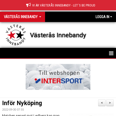
VI ÄR VÄSTERÅS INNEBANDY - LET´S BE PROUD
VÄSTERÅS INNEBANDY
LOGGA IN
Västerås Innebandy
HEM
OM KLUBBEN
KONTAKT
STYRELSE
Inför Nyköping
<
>
KLUBBFAKTA
2022-09-30 07:55
Matchen senast mot Ledberg kan man