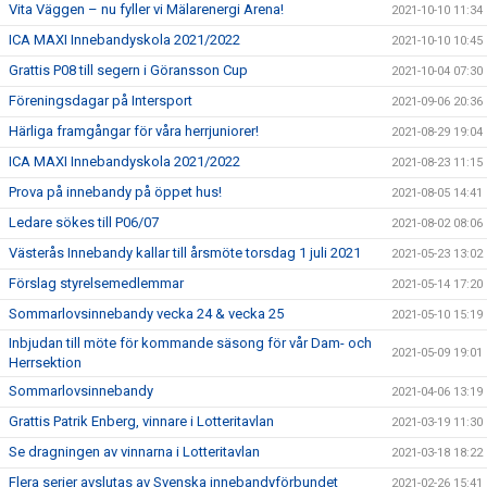
Vita Väggen – nu fyller vi Mälarenergi Arena!
2021-10-10 11:34
ICA MAXI Innebandyskola 2021/2022
2021-10-10 10:45
Grattis P08 till segern i Göransson Cup
2021-10-04 07:30
Föreningsdagar på Intersport
2021-09-06 20:36
Härliga framgångar för våra herrjuniorer!
2021-08-29 19:04
ICA MAXI Innebandyskola 2021/2022
2021-08-23 11:15
Prova på innebandy på öppet hus!
2021-08-05 14:41
Ledare sökes till P06/07
2021-08-02 08:06
Västerås Innebandy kallar till årsmöte torsdag 1 juli 2021
2021-05-23 13:02
Förslag styrelsemedlemmar
2021-05-14 17:20
Sommarlovsinnebandy vecka 24 & vecka 25
2021-05-10 15:19
Inbjudan till möte för kommande säsong för vår Dam- och
2021-05-09 19:01
Herrsektion
Sommarlovsinnebandy
2021-04-06 13:19
Grattis Patrik Enberg, vinnare i Lotteritavlan
2021-03-19 11:30
Se dragningen av vinnarna i Lotteritavlan
2021-03-18 18:22
Flera serier avslutas av Svenska innebandyförbundet
2021-02-26 15:41