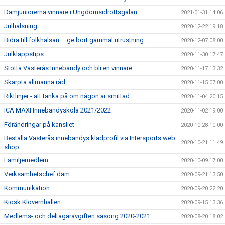
Damjuniorerna vinnare i Ungdomsidrottsgalan
2021-01-31 14:06
Julhälsning
2020-12-22 19:18
Bidra till folkhälsan – ge bort gammal utrustning
2020-12-07 08:00
Julklappstips
2020-11-30 17:47
Stötta Västerås Innebandy och bli en vinnare
2020-11-17 13:32
Skärpta allmänna råd
2020-11-15 07:00
Riktlinjer - att tänka på om någon är smittad
2020-11-04 20:15
ICA MAXI Innebandyskola 2021/2022
2020-11-02 19:00
Förändringar på kansliet
2020-10-28 10:00
Beställa Västerås innebandys klädprofil via Intersports web
2020-10-21 11:49
shop
Familjemedlem
2020-10-09 17:00
Verksamhetschef dam
2020-09-21 13:50
Kommunikation
2020-09-20 22:20
Kiosk Klövernhallen
2020-09-15 13:36
Medlems- och deltagaravgiften säsong 2020-2021
2020-08-20 18:02