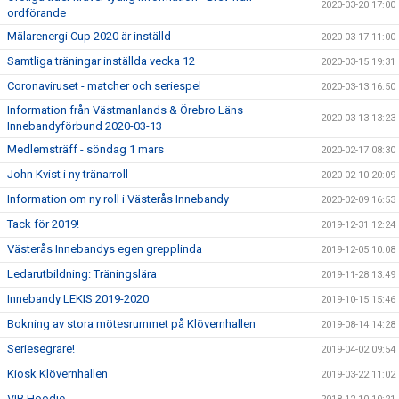
2020-03-20 17:00
ordförande
Mälarenergi Cup 2020 är inställd
2020-03-17 11:00
Samtliga träningar inställda vecka 12
2020-03-15 19:31
Coronaviruset - matcher och seriespel
2020-03-13 16:50
Information från Västmanlands & Örebro Läns
2020-03-13 13:23
Innebandyförbund 2020-03-13
Medlemsträff - söndag 1 mars
2020-02-17 08:30
John Kvist i ny tränarroll
2020-02-10 20:09
Information om ny roll i Västerås Innebandy
2020-02-09 16:53
Tack för 2019!
2019-12-31 12:24
Västerås Innebandys egen grepplinda
2019-12-05 10:08
Ledarutbildning: Träningslära
2019-11-28 13:49
Innebandy LEKIS 2019-2020
2019-10-15 15:46
Bokning av stora mötesrummet på Klövernhallen
2019-08-14 14:28
Seriesegrare!
2019-04-02 09:54
Kiosk Klövernhallen
2019-03-22 11:02
VIB Hoodie