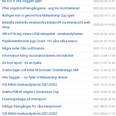
Nu kör vi Vita Väggen igen!
2022-02-24 16:31
Efter ungdomsframgångarna - ung trio kontrakterad
2022-02-20 20:00
Äntligen kan vi genomföra Mälarenergi Cup igen!
2022-02-19 11:23
Beställa Västerås innebandys klädprofil via Intersports web
2022-02-19 10:03
shop
VIB:s P16-lag vidare USM-slutspelet - Innebandyfesten
2022-02-06 18:00
Publikrestriktioner pga Covid -19 i våra olika arenor
2022-01-07 10:29
Några rader från ordförande
2021-12-15 20:23
Information kring vaccinationsbevis vid matcher
2021-12-08 17:38
Ge bort sport - bli en hjälte
2021-12-07 21:00
Grattis tjejer och killar till bronset i Distriktslags-SM!
2021-11-04 22:33
Vita Väggen – nu fyller vi Mälarenergi Arena!
2021-10-10 11:34
ICA MAXI Innebandyskola 2021/2022
2021-10-10 10:45
Grattis P08 till segern i Göransson Cup
2021-10-04 07:30
Föreningsdagar på Intersport
2021-09-06 20:36
Härliga framgångar för våra herrjuniorer!
2021-08-29 19:04
ICA MAXI Innebandyskola 2021/2022
2021-08-23 11:15