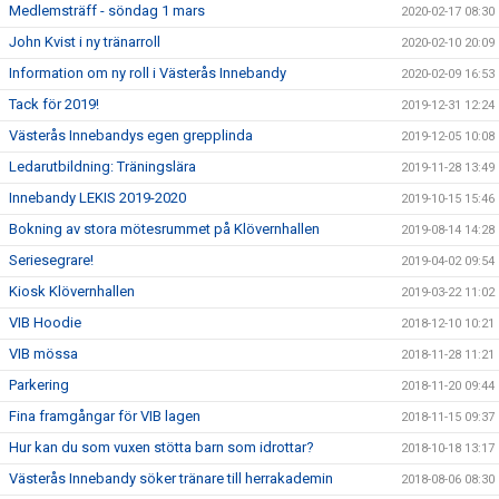
Medlemsträff - söndag 1 mars
2020-02-17 08:30
John Kvist i ny tränarroll
2020-02-10 20:09
Information om ny roll i Västerås Innebandy
2020-02-09 16:53
Tack för 2019!
2019-12-31 12:24
Västerås Innebandys egen grepplinda
2019-12-05 10:08
Ledarutbildning: Träningslära
2019-11-28 13:49
Innebandy LEKIS 2019-2020
2019-10-15 15:46
Bokning av stora mötesrummet på Klövernhallen
2019-08-14 14:28
Seriesegrare!
2019-04-02 09:54
Kiosk Klövernhallen
2019-03-22 11:02
VIB Hoodie
2018-12-10 10:21
VIB mössa
2018-11-28 11:21
Parkering
2018-11-20 09:44
Fina framgångar för VIB lagen
2018-11-15 09:37
Hur kan du som vuxen stötta barn som idrottar?
2018-10-18 13:17
Västerås Innebandy söker tränare till herrakademin
2018-08-06 08:30