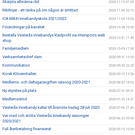
Skärpta allmänna råd
2020-11-15 07:00
Riktlinjer - att tänka på om någon är smittad
2020-11-04 20:15
ICA MAXI Innebandyskola 2021/2022
2020-11-02 19:00
Förändringar på kansliet
2020-10-28 10:00
Beställa Västerås innebandys klädprofil via Intersports web
2020-10-21 11:49
shop
Familjemedlem
2020-10-09 17:00
Verksamhetschef dam
2020-09-21 13:50
Kommunikation
2020-09-20 22:20
Kiosk Klövernhallen
2020-09-15 13:36
Medlems- och deltagaravgiften säsong 2020-2021
2020-08-20 18:02
Ny styrelse på plats
2020-07-31 09:31
Medlemsstöd
2020-07-25 14:27
Västerås Innebandy kallar till årsmöte tisdag 28 juli 2020
2020-07-06 21:45
Var med och stötta Västerås Innebandy säsongen
2020-06-22 09:50
2020/2021
Full återbetalning finansierat
2020-05-15 10:00