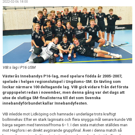
2022-02-06 18:00
LET´S BE PROUD
POLICYS
NYHETER
FÖRMÅNER
KALENDER UNGDOM
VIB:s lag i P16 USM
MATCHER DAM
Västerås Innebandys P16-lag, med spelare födda år 2005-2007,
spelade i helgen regionslutspel i Ungdoms-SM. En tävling som
MATCHER HERR
lockar närmare 100 deltagande lag. VIB gick vidare från det första
gruppspelet redan i november, men denna gång var det dags att
TRUPPEN DAM
utse de slutliga SM-finalisterna till det som Svenska
innebandyförbundet kallar Innebandyfesten.
TRUPPEN HERR
VIB inledde mot Lidköping och hamnade i underläge trots kraftigt
bollinnehav. Efter en stark laginsats och flera snygga mål senare kunde VIB
PLAY INNEBANDY
bärga segern med tennissiffrorna 6–1. I den sista matchen ställdes man
mot Hagfors i en direkt avgörande gruppfinal. Även i denna match så