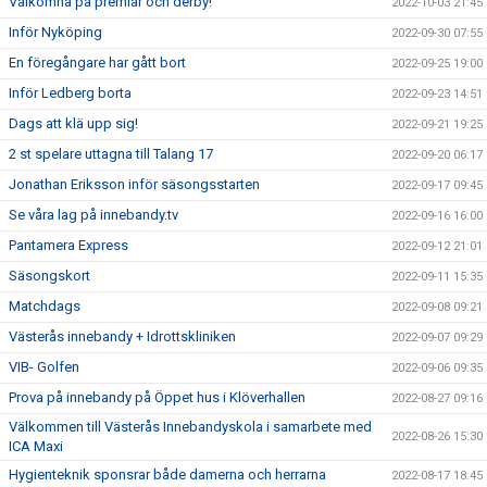
Välkomna på premiär och derby!
2022-10-03 21:45
Inför Nyköping
2022-09-30 07:55
En föregångare har gått bort
2022-09-25 19:00
Inför Ledberg borta
2022-09-23 14:51
Dags att klä upp sig!
2022-09-21 19:25
2 st spelare uttagna till Talang 17
2022-09-20 06:17
Jonathan Eriksson inför säsongsstarten
2022-09-17 09:45
Se våra lag på innebandy.tv
2022-09-16 16:00
Pantamera Express
2022-09-12 21:01
Säsongskort
2022-09-11 15:35
Matchdags
2022-09-08 09:21
Västerås innebandy + Idrottskliniken
2022-09-07 09:29
VIB- Golfen
2022-09-06 09:35
Prova på innebandy på Öppet hus i Klöverhallen
2022-08-27 09:16
Välkommen till Västerås Innebandyskola i samarbete med
2022-08-26 15:30
ICA Maxi
Hygienteknik sponsrar både damerna och herrarna
2022-08-17 18:45