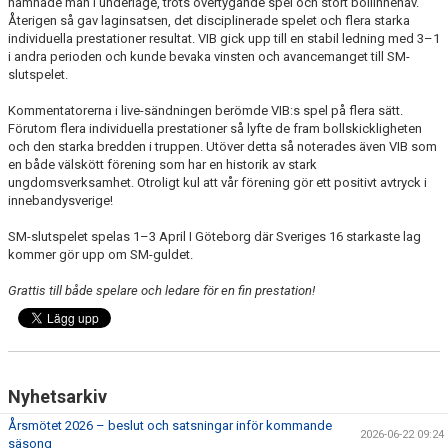
hamnade man i underläge, trots övertygande spel och stort bollinnehav.
Återigen så gav laginsatsen, det disciplinerade spelet och flera starka
individuella prestationer resultat. VIB gick upp till en stabil ledning med 3–1
i andra perioden och kunde bevaka vinsten och avancemanget till SM-
slutspelet.
Kommentatorerna i live-sändningen berömde VIB:s spel på flera sätt.
Förutom flera individuella prestationer så lyfte de fram bollskickligheten
och den starka bredden i truppen. Utöver detta så noterades även VIB som
en både välskött förening som har en historik av stark
ungdomsverksamhet. Otroligt kul att vår förening gör ett positivt avtryck i
innebandysverige!
SM-slutspelet spelas 1–3 April I Göteborg där Sveriges 16 starkaste lag
kommer gör upp om SM-guldet.
Grattis till både spelare och ledare för en fin prestation!
Nyhetsarkiv
Årsmötet 2026 – beslut och satsningar inför kommande
2026-06-22 09:24
säsong