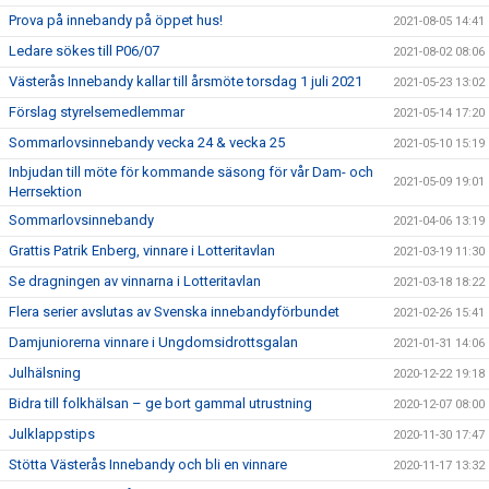
Prova på innebandy på öppet hus!
2021-08-05 14:41
Ledare sökes till P06/07
2021-08-02 08:06
Västerås Innebandy kallar till årsmöte torsdag 1 juli 2021
2021-05-23 13:02
Förslag styrelsemedlemmar
2021-05-14 17:20
Sommarlovsinnebandy vecka 24 & vecka 25
2021-05-10 15:19
Inbjudan till möte för kommande säsong för vår Dam- och
2021-05-09 19:01
Herrsektion
Sommarlovsinnebandy
2021-04-06 13:19
Grattis Patrik Enberg, vinnare i Lotteritavlan
2021-03-19 11:30
Se dragningen av vinnarna i Lotteritavlan
2021-03-18 18:22
Flera serier avslutas av Svenska innebandyförbundet
2021-02-26 15:41
Damjuniorerna vinnare i Ungdomsidrottsgalan
2021-01-31 14:06
Julhälsning
2020-12-22 19:18
Bidra till folkhälsan – ge bort gammal utrustning
2020-12-07 08:00
Julklappstips
2020-11-30 17:47
Stötta Västerås Innebandy och bli en vinnare
2020-11-17 13:32