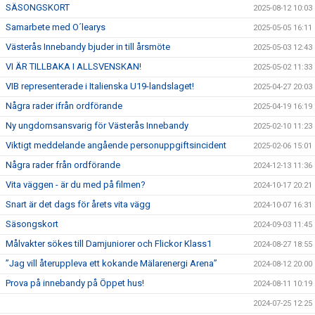
SÄSONGSKORT
2025-08-12 10:03
Samarbete med O´learys
2025-05-05 16:11
Västerås Innebandy bjuder in till årsmöte
2025-05-03 12:43
VI ÄR TILLBAKA I ALLSVENSKAN!
2025-05-02 11:33
VIB representerade i Italienska U19-landslaget!
2025-04-27 20:03
Några rader ifrån ordförande
2025-04-19 16:19
Ny ungdomsansvarig för Västerås Innebandy
2025-02-10 11:23
Viktigt meddelande angående personuppgiftsincident
2025-02-06 15:01
Några rader från ordförande
2024-12-13 11:36
Vita väggen - är du med på filmen?
2024-10-17 20:21
Snart är det dags för årets vita vägg
2024-10-07 16:31
Säsongskort
2024-09-03 11:45
Målvakter sökes till Damjuniorer och Flickor Klass1
2024-08-27 18:55
”Jag vill återuppleva ett kokande Mälarenergi Arena”
2024-08-12 20:00
Prova på innebandy på Öppet hus!
2024-08-11 10:19
2024-07-25 12:25