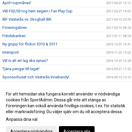
April=cupmånad
2017-04-07 12:12
VIB F02/03 tog hem segern i Fair Play Cup
2017-03-27 14:03
IBF Västerås vs. Skoghall IBK
2017-03-10 23:59
Föreningsbrev
2017-02-10 08:24
Fritidsbanken
2017-01-11 08:59
Ny grupp för flickor 2010 & 2011
2016-12-01 14:31
Intersport
2016-11-25 15:02
Vill ni att ert lag ska synas?
2016-10-23 16:28
Tjäna pengar till laget!
2016-09-21 17:22
Sponsorhuset och Västerås Innebandy!
2016-09-15 10:10
Sportadmin Utbildning
2016-09-07 14:37
Låt ditt företag synas med Västerås Innebandy
För att hemsidan ska fungera korrekt använder vi nödvändiga
2016-09-01 08:40
cookies från SportAdmin. Dessa går inte att stänga av.
Välkommen!
2015-08-18 12:38
Föreningen kan också använda frivilliga cookies, t.ex. för statistik
eller marknadsföring. Du väljer själv om du vill acceptera dessa.
Anpassa dina val
Cookie-inställningar
Gå till Webbversion
Acceptera nödvändiga
Acceptera alla