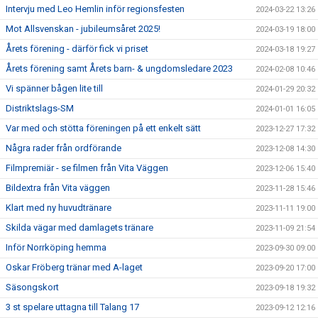
Intervju med Leo Hemlin inför regionsfesten
2024-03-22 13:26
Mot Allsvenskan - jubileumsåret 2025!
2024-03-19 18:00
Årets förening - därför fick vi priset
2024-03-18 19:27
Årets förening samt Årets barn- & ungdomsledare 2023
2024-02-08 10:46
Vi spänner bågen lite till
2024-01-29 20:32
Distriktslags-SM
2024-01-01 16:05
Var med och stötta föreningen på ett enkelt sätt
2023-12-27 17:32
Några rader från ordförande
2023-12-08 14:30
Filmpremiär - se filmen från Vita Väggen
2023-12-06 15:40
Bildextra från Vita väggen
2023-11-28 15:46
Klart med ny huvudtränare
2023-11-11 19:00
Skilda vägar med damlagets tränare
2023-11-09 21:54
Inför Norrköping hemma
2023-09-30 09:00
Oskar Fröberg tränar med A-laget
2023-09-20 17:00
Säsongskort
2023-09-18 19:32
3 st spelare uttagna till Talang 17
2023-09-12 12:16