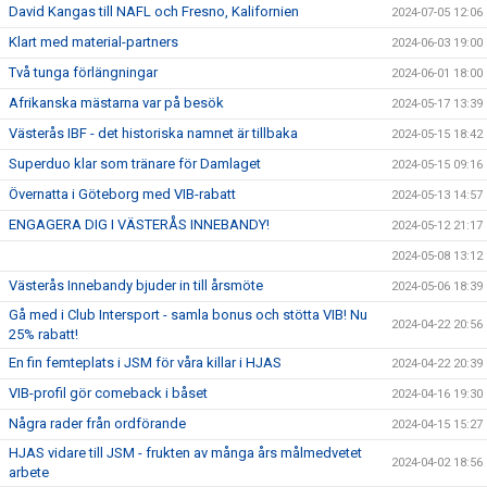
David Kangas till NAFL och Fresno, Kalifornien
2024-07-05 12:06
Klart med material-partners
2024-06-03 19:00
Två tunga förlängningar
2024-06-01 18:00
Afrikanska mästarna var på besök
2024-05-17 13:39
Västerås IBF - det historiska namnet är tillbaka
2024-05-15 18:42
Superduo klar som tränare för Damlaget
2024-05-15 09:16
Övernatta i Göteborg med VIB-rabatt
2024-05-13 14:57
ENGAGERA DIG I VÄSTERÅS INNEBANDY!
2024-05-12 21:17
2024-05-08 13:12
Västerås Innebandy bjuder in till årsmöte
2024-05-06 18:39
Gå med i Club Intersport - samla bonus och stötta VIB! Nu
2024-04-22 20:56
25% rabatt!
En fin femteplats i JSM för våra killar i HJAS
2024-04-22 20:39
VIB-profil gör comeback i båset
2024-04-16 19:30
Några rader från ordförande
2024-04-15 15:27
HJAS vidare till JSM - frukten av många års målmedvetet
2024-04-02 18:56
arbete