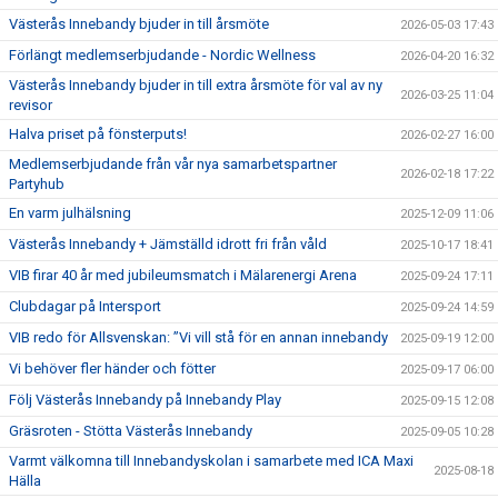
Västerås Innebandy bjuder in till årsmöte
2026-05-03 17:43
Förlängt medlemserbjudande - Nordic Wellness
2026-04-20 16:32
Västerås Innebandy bjuder in till extra årsmöte för val av ny
2026-03-25 11:04
revisor
Halva priset på fönsterputs!
2026-02-27 16:00
Medlemserbjudande från vår nya samarbetspartner
2026-02-18 17:22
Partyhub
En varm julhälsning
2025-12-09 11:06
Västerås Innebandy + Jämställd idrott fri från våld
2025-10-17 18:41
VIB firar 40 år med jubileumsmatch i Mälarenergi Arena
2025-09-24 17:11
Clubdagar på Intersport
2025-09-24 14:59
VIB redo för Allsvenskan: ”Vi vill stå för en annan innebandy
2025-09-19 12:00
Vi behöver fler händer och fötter
2025-09-17 06:00
Följ Västerås Innebandy på Innebandy Play
2025-09-15 12:08
Gräsroten - Stötta Västerås Innebandy
2025-09-05 10:28
Varmt välkomna till Innebandyskolan i samarbete med ICA Maxi
2025-08-18
Hälla