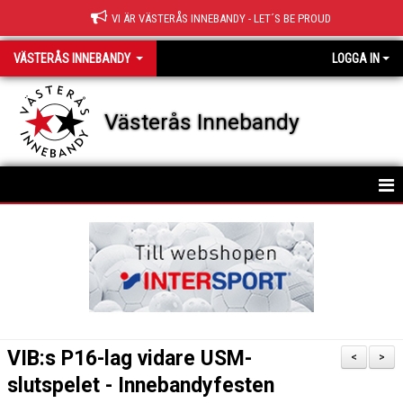
VI ÄR VÄSTERÅS INNEBANDY - LET´S BE PROUD
VÄSTERÅS INNEBANDY
LOGGA IN
Västerås Innebandy
HEM
OM KLUBBEN
KONTAKT
STYRELSE
VIB:s P16-lag vidare USM-
<
>
KLUBBFAKTA
slutspelet - Innebandyfesten