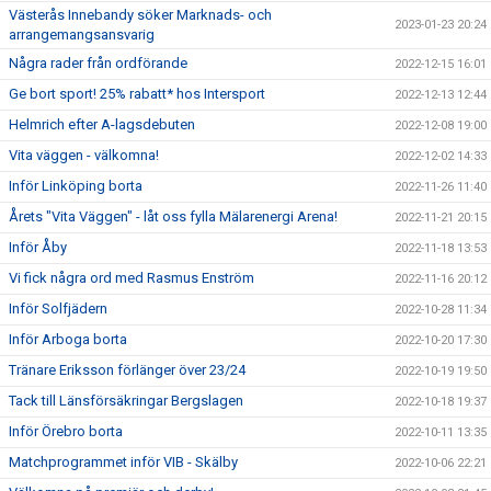
Västerås Innebandy söker Marknads- och
2023-01-23 20:24
arrangemangsansvarig
Några rader från ordförande
2022-12-15 16:01
Ge bort sport! 25% rabatt* hos Intersport
2022-12-13 12:44
Helmrich efter A-lagsdebuten
2022-12-08 19:00
Vita väggen - välkomna!
2022-12-02 14:33
Inför Linköping borta
2022-11-26 11:40
Årets "Vita Väggen" - låt oss fylla Mälarenergi Arena!
2022-11-21 20:15
Inför Åby
2022-11-18 13:53
Vi fick några ord med Rasmus Enström
2022-11-16 20:12
Inför Solfjädern
2022-10-28 11:34
Inför Arboga borta
2022-10-20 17:30
Tränare Eriksson förlänger över 23/24
2022-10-19 19:50
Tack till Länsförsäkringar Bergslagen
2022-10-18 19:37
Inför Örebro borta
2022-10-11 13:35
Matchprogrammet inför VIB - Skälby
2022-10-06 22:21