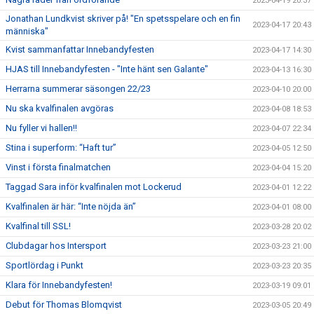
2023-04-19 20:37
Jonathan Lundkvist skriver på! "En spetsspelare och en fin
2023-04-17 20:43
människa"
Kvist sammanfattar Innebandyfesten
2023-04-17 14:30
HJAS till Innebandyfesten - "Inte hänt sen Galante"
2023-04-13 16:30
Herrarna summerar säsongen 22/23
2023-04-10 20:00
Nu ska kvalfinalen avgöras
2023-04-08 18:53
Nu fyller vi hallen!!
2023-04-07 22:34
Stina i superform: “Haft tur”
2023-04-05 12:50
Vinst i första finalmatchen
2023-04-04 15:20
Taggad Sara inför kvalfinalen mot Lockerud
2023-04-01 12:22
Kvalfinalen är här: “Inte nöjda än”
2023-04-01 08:00
Kvalfinal till SSL!
2023-03-28 20:02
Clubdagar hos Intersport
2023-03-23 21:00
Sportlördag i Punkt
2023-03-23 20:35
Klara för Innebandyfesten!
2023-03-19 09:01
Debut för Thomas Blomqvist
2023-03-05 20:49