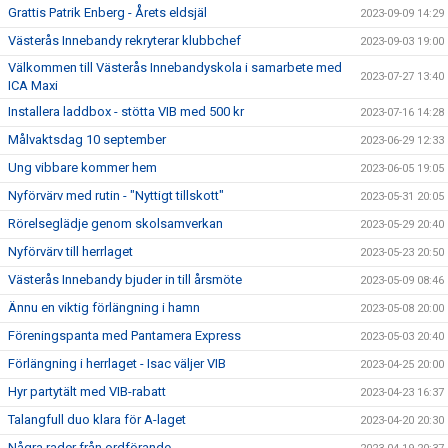
Grattis Patrik Enberg - Årets eldsjäl
2023-09-09 14:29
Västerås Innebandy rekryterar klubbchef
2023-09-03 19:00
Välkommen till Västerås Innebandyskola i samarbete med
2023-07-27 13:40
ICA Maxi
Installera laddbox - stötta VIB med 500 kr
2023-07-16 14:28
Målvaktsdag 10 september
2023-06-29 12:33
Ung vibbare kommer hem
2023-06-05 19:05
Nyförvärv med rutin - "Nyttigt tillskott"
2023-05-31 20:05
Rörelseglädje genom skolsamverkan
2023-05-29 20:40
Nyförvärv till herrlaget
2023-05-23 20:50
Västerås Innebandy bjuder in till årsmöte
2023-05-09 08:46
Ännu en viktig förlängning i hamn
2023-05-08 20:00
Föreningspanta med Pantamera Express
2023-05-03 20:40
Förlängning i herrlaget - Isac väljer VIB
2023-04-25 20:00
Hyr partytält med VIB-rabatt
2023-04-23 16:37
Talangfull duo klara för A-laget
2023-04-20 20:30
Några rader från ordförande