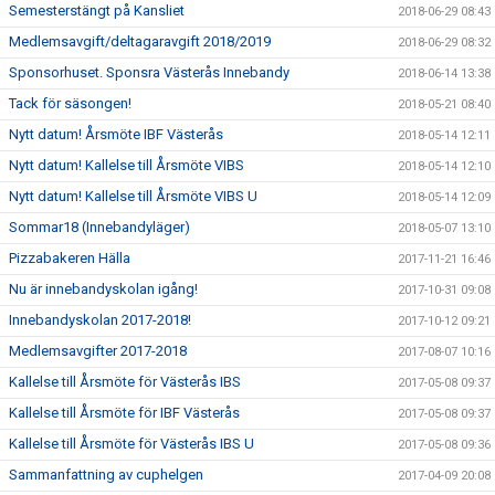
Semesterstängt på Kansliet
2018-06-29 08:43
Medlemsavgift/deltagaravgift 2018/2019
2018-06-29 08:32
Sponsorhuset. Sponsra Västerås Innebandy
2018-06-14 13:38
Tack för säsongen!
2018-05-21 08:40
Nytt datum! Årsmöte IBF Västerås
2018-05-14 12:11
Nytt datum! Kallelse till Årsmöte VIBS
2018-05-14 12:10
Nytt datum! Kallelse till Årsmöte VIBS U
2018-05-14 12:09
Sommar18 (Innebandyläger)
2018-05-07 13:10
Pizzabakeren Hälla
2017-11-21 16:46
Nu är innebandyskolan igång!
2017-10-31 09:08
Innebandyskolan 2017-2018!
2017-10-12 09:21
Medlemsavgifter 2017-2018
2017-08-07 10:16
Kallelse till Årsmöte för Västerås IBS
2017-05-08 09:37
Kallelse till Årsmöte för IBF Västerås
2017-05-08 09:37
Kallelse till Årsmöte för Västerås IBS U
2017-05-08 09:36
Sammanfattning av cuphelgen
2017-04-09 20:08