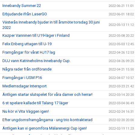
Innebandy Summer 22
2022-06-21 11:01
Erbjudande ifrån LaserGO
2022-06-01 18:02
Västerås Innebandy bjuder in till årsmöte torsdag 30 juni
2022-05-13 11:12
2022
Kazper Vanninen till U19-läger i Finland
2022-05-08 20:22
Felix Enberg uttagen till U-19
2022-05-03 12:45
Framgångar för vårat HJ17 lag
2022-04-26 12:53
DUJ vann Katrineholms Innebandy Cup.
2022-04-26 09:25
Några rader från ordförande
2022-04-21 15:50
Framgångar i USM P16
2022-04-07 10:57
Medlemsdagar Intersport
2022-03-23 21:42
Äntligen startar slutspelet för våra damer och herrar!
2022-03-14 20:20
6 st spelare kallade till Talang 17 läger
2022-03-04 06:49
Nu kör vi Vita Väggen igen!
2022-02-24 16:31
Efter ungdomsframgångarna - ung trio kontrakterad
2022-02-20 20:00
Äntligen kan vi genomföra Mälarenergi Cup igen!
2022-02-19 11:23