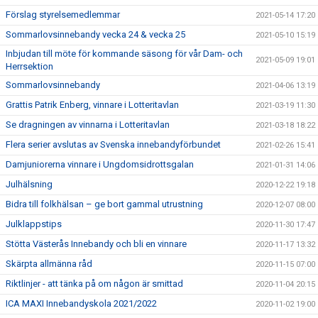
Förslag styrelsemedlemmar
2021-05-14 17:20
Sommarlovsinnebandy vecka 24 & vecka 25
2021-05-10 15:19
Inbjudan till möte för kommande säsong för vår Dam- och
2021-05-09 19:01
Herrsektion
Sommarlovsinnebandy
2021-04-06 13:19
Grattis Patrik Enberg, vinnare i Lotteritavlan
2021-03-19 11:30
Se dragningen av vinnarna i Lotteritavlan
2021-03-18 18:22
Flera serier avslutas av Svenska innebandyförbundet
2021-02-26 15:41
Damjuniorerna vinnare i Ungdomsidrottsgalan
2021-01-31 14:06
Julhälsning
2020-12-22 19:18
Bidra till folkhälsan – ge bort gammal utrustning
2020-12-07 08:00
Julklappstips
2020-11-30 17:47
Stötta Västerås Innebandy och bli en vinnare
2020-11-17 13:32
Skärpta allmänna råd
2020-11-15 07:00
Riktlinjer - att tänka på om någon är smittad
2020-11-04 20:15
ICA MAXI Innebandyskola 2021/2022
2020-11-02 19:00