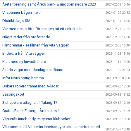
Årets förening samt Årets barn- & ungdomsledare 2023
2024-02-08 10:46
Vi spänner bågen lite till
2024-01-29 20:32
Distriktslags-SM
2024-01-01 16:05
Var med och stötta föreningen på ett enkelt sätt
2023-12-27 17:32
Några rader från ordförande
2023-12-08 14:30
Filmpremiär - se filmen från Vita Väggen
2023-12-06 15:40
Bildextra från Vita väggen
2023-11-28 15:46
Klart med ny huvudtränare
2023-11-11 19:00
Skilda vägar med damlagets tränare
2023-11-09 21:54
Inför Norrköping hemma
2023-09-30 09:00
Oskar Fröberg tränar med A-laget
2023-09-20 17:00
Säsongskort
2023-09-18 19:32
3 st spelare uttagna till Talang 17
2023-09-12 12:16
Grattis Patrik Enberg - Årets eldsjäl
2023-09-09 14:29
Västerås Innebandy rekryterar klubbchef
2023-09-03 19:00
Välkommen till Västerås Innebandyskola i samarbete med
2023-07-27 13:40