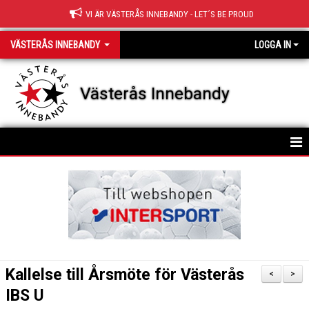
VI ÄR VÄSTERÅS INNEBANDY - LET´S BE PROUD
VÄSTERÅS INNEBANDY
LOGGA IN
Västerås Innebandy
HEM
OM KLUBBEN
KONTAKT
STYRELSE
Kallelse till Årsmöte för Västerås
<
>
KLUBBFAKTA
IBS U