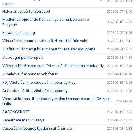
2026-03-25 11:04
revisor
Halva priset på fönsterputs!
2026-02-27 16:00
Medlemserbjudande från vår nya samarbetspartner
2026-02-18 17:22
Partyhub
En varm julhälsning
2025-12-09 11:06
Västerås Innebandy + Jämställd idrott fri från våld
2025-10-17 18:41
VIB firar 40 år med jubileumsmatch i Mälarenergi Arena
2025-09-24 17:11
Clubdagar på Intersport
2025-09-24 14:59
VIB redo för Allsvenskan: ”Vi vill stå för en annan innebandy
2025-09-19 12:00
Vi behöver fler händer och fötter
2025-09-17 06:00
Följ Västerås Innebandy på Innebandy Play
2025-09-15 12:08
Gräsroten - Stötta Västerås Innebandy
2025-09-05 10:28
Varmt välkomna till Innebandyskolan i samarbete med ICA Maxi
2025-08-18
Hälla
SÄSONGSKORT
2025-08-12 10:03
Samarbete med O´learys
2025-05-05 16:11
Västerås Innebandy bjuder in till årsmöte
2025-05-03 12:43