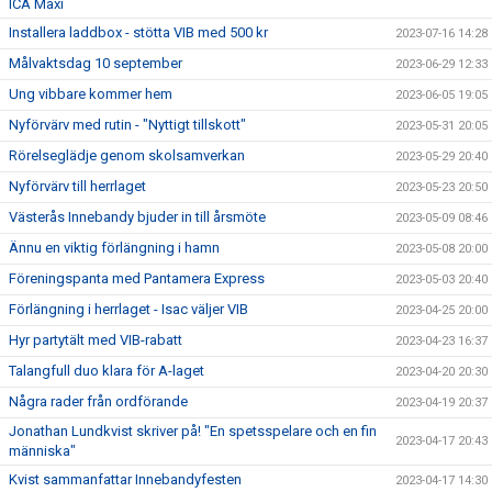
ICA Maxi
Installera laddbox - stötta VIB med 500 kr
2023-07-16 14:28
Målvaktsdag 10 september
2023-06-29 12:33
Ung vibbare kommer hem
2023-06-05 19:05
Nyförvärv med rutin - "Nyttigt tillskott"
2023-05-31 20:05
Rörelseglädje genom skolsamverkan
2023-05-29 20:40
Nyförvärv till herrlaget
2023-05-23 20:50
Västerås Innebandy bjuder in till årsmöte
2023-05-09 08:46
Ännu en viktig förlängning i hamn
2023-05-08 20:00
Föreningspanta med Pantamera Express
2023-05-03 20:40
Förlängning i herrlaget - Isac väljer VIB
2023-04-25 20:00
Hyr partytält med VIB-rabatt
2023-04-23 16:37
Talangfull duo klara för A-laget
2023-04-20 20:30
Några rader från ordförande
2023-04-19 20:37
Jonathan Lundkvist skriver på! "En spetsspelare och en fin
2023-04-17 20:43
människa"
Kvist sammanfattar Innebandyfesten
2023-04-17 14:30