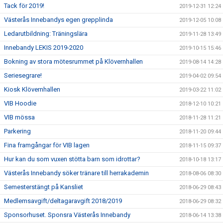
Tack för 2019!
2019-12-31 12:24
Västerås Innebandys egen grepplinda
2019-12-05 10:08
Ledarutbildning: Träningslära
2019-11-28 13:49
Innebandy LEKIS 2019-2020
2019-10-15 15:46
Bokning av stora mötesrummet på Klövernhallen
2019-08-14 14:28
Seriesegrare!
2019-04-02 09:54
Kiosk Klövernhallen
2019-03-22 11:02
VIB Hoodie
2018-12-10 10:21
VIB mössa
2018-11-28 11:21
Parkering
2018-11-20 09:44
Fina framgångar för VIB lagen
2018-11-15 09:37
Hur kan du som vuxen stötta barn som idrottar?
2018-10-18 13:17
Västerås Innebandy söker tränare till herrakademin
2018-08-06 08:30
Semesterstängt på Kansliet
2018-06-29 08:43
Medlemsavgift/deltagaravgift 2018/2019
2018-06-29 08:32
Sponsorhuset. Sponsra Västerås Innebandy
2018-06-14 13:38