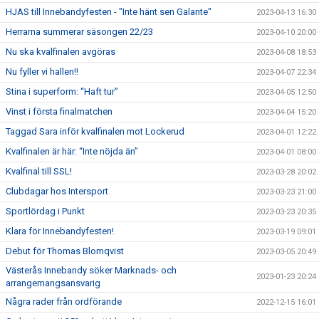
HJAS till Innebandyfesten - "Inte hänt sen Galante"
2023-04-13 16:30
Herrarna summerar säsongen 22/23
2023-04-10 20:00
Nu ska kvalfinalen avgöras
2023-04-08 18:53
Nu fyller vi hallen!!
2023-04-07 22:34
Stina i superform: “Haft tur”
2023-04-05 12:50
Vinst i första finalmatchen
2023-04-04 15:20
Taggad Sara inför kvalfinalen mot Lockerud
2023-04-01 12:22
Kvalfinalen är här: “Inte nöjda än”
2023-04-01 08:00
Kvalfinal till SSL!
2023-03-28 20:02
Clubdagar hos Intersport
2023-03-23 21:00
Sportlördag i Punkt
2023-03-23 20:35
Klara för Innebandyfesten!
2023-03-19 09:01
Debut för Thomas Blomqvist
2023-03-05 20:49
Västerås Innebandy söker Marknads- och
2023-01-23 20:24
arrangemangsansvarig
Några rader från ordförande
2022-12-15 16:01