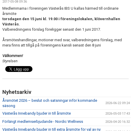
2017-05-08 09:36
LET´S BE PROUD
Medlemmarna i föreningen Västerås IBS U kallas härmed till ordinarie
årsmöte
POLICYS
torsdagen den 15 juni kl. 19.00 i föreningslokalen, klövernhallen
Västerås.
Valberedningens förslag föreligger senast den 1 juni 2017.
NYHETER
Årsmöteshandlingar, motioner med svar, valberedningens förslag, med
FÖRMÅNER
mera finns att tillgå på föreningens kansli senast den 8 juni
KALENDER UNGDOM
Välkommen!
Styrelsen
MATCHER DAM
MATCHER HERR
Nyhetsarkiv
TRUPPEN DAM
Årsmötet 2026 – beslut och satsningar inför kommande
2026-06-22 09:24
TRUPPEN HERR
säsong
Västerås Innebandy bjuder in till årsmöte
2026-05-03 17:43
PLAY INNEBANDY
Förlängt medlemserbjudande - Nordic Wellness
2026-04-20 16:32
Västerås Innebandy bjuder in till extra årsmöte för val av ny