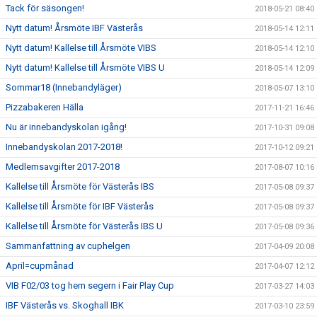
Tack för säsongen!
2018-05-21 08:40
Nytt datum! Årsmöte IBF Västerås
2018-05-14 12:11
Nytt datum! Kallelse till Årsmöte VIBS
2018-05-14 12:10
Nytt datum! Kallelse till Årsmöte VIBS U
2018-05-14 12:09
Sommar18 (Innebandyläger)
2018-05-07 13:10
Pizzabakeren Hälla
2017-11-21 16:46
Nu är innebandyskolan igång!
2017-10-31 09:08
Innebandyskolan 2017-2018!
2017-10-12 09:21
Medlemsavgifter 2017-2018
2017-08-07 10:16
Kallelse till Årsmöte för Västerås IBS
2017-05-08 09:37
Kallelse till Årsmöte för IBF Västerås
2017-05-08 09:37
Kallelse till Årsmöte för Västerås IBS U
2017-05-08 09:36
Sammanfattning av cuphelgen
2017-04-09 20:08
April=cupmånad
2017-04-07 12:12
VIB F02/03 tog hem segern i Fair Play Cup
2017-03-27 14:03
IBF Västerås vs. Skoghall IBK
2017-03-10 23:59