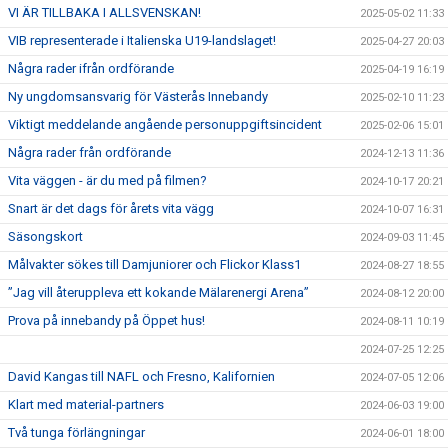
VI ÄR TILLBAKA I ALLSVENSKAN!
2025-05-02 11:33
VIB representerade i Italienska U19-landslaget!
2025-04-27 20:03
Några rader ifrån ordförande
2025-04-19 16:19
Ny ungdomsansvarig för Västerås Innebandy
2025-02-10 11:23
Viktigt meddelande angående personuppgiftsincident
2025-02-06 15:01
Några rader från ordförande
2024-12-13 11:36
Vita väggen - är du med på filmen?
2024-10-17 20:21
Snart är det dags för årets vita vägg
2024-10-07 16:31
Säsongskort
2024-09-03 11:45
Målvakter sökes till Damjuniorer och Flickor Klass1
2024-08-27 18:55
”Jag vill återuppleva ett kokande Mälarenergi Arena”
2024-08-12 20:00
Prova på innebandy på Öppet hus!
2024-08-11 10:19
2024-07-25 12:25
David Kangas till NAFL och Fresno, Kalifornien
2024-07-05 12:06
Klart med material-partners
2024-06-03 19:00
Två tunga förlängningar
2024-06-01 18:00