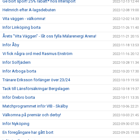
Ge bort sport! 25% rabatt* hos Intersport
2022-12-13 12:44
Helmrich efter A-lagsdebuten
2022-12-08 19:00
Vita väggen - välkomna!
2022-12-02 14:33
Inför Linköping borta
2022-11-26 11:40
Årets "Vita Väggen" - låt oss fylla Mälarenergi Arena!
2022-11-21 20:15
Inför Åby
2022-11-18 13:53
Vi fick några ord med Rasmus Enström
2022-11-16 20:12
Inför Solfjädern
2022-10-28 11:34
Inför Arboga borta
2022-10-20 17:30
Tränare Eriksson förlänger över 23/24
2022-10-19 19:50
Tack till Länsförsäkringar Bergslagen
2022-10-18 19:37
Inför Örebro borta
2022-10-11 13:35
Matchprogrammet inför VIB - Skälby
2022-10-06 22:21
Välkomna på premiär och derby!
2022-10-03 21:45
Inför Nyköping
2022-09-30 07:55
En föregångare har gått bort
2022-09-25 19:00