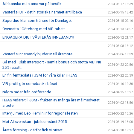
Afrikanska mästarna var på besök
2024-05-17 13:39
Västerås IBF - det historiska namnet är tillbaka
2024-05-15 18:42
Superduo klar som tränare för Damlaget
2024-05-15 09:16
Övernatta i Göteborg med VIB-rabatt
2024-05-13 14:57
ENGAGERA DIG I VÄSTERÅS INNEBANDY!
2024-05-12 21:17
2024-05-08 13:12
Västerås Innebandy bjuder in till årsmöte
2024-05-06 18:39
Gå med i Club Intersport - samla bonus och stötta VIB! Nu
2024-04-22 20:56
25% rabatt!
En fin femteplats i JSM för våra killar i HJAS
2024-04-22 20:39
VIB-profil gör comeback i båset
2024-04-16 19:30
Några rader från ordförande
2024-04-15 15:27
HJAS vidare till JSM - frukten av många års målmedvetet
2024-04-02 18:56
arbete
Intervju med Leo Hemlin inför regionsfesten
2024-03-22 13:26
Mot Allsvenskan - jubileumsåret 2025!
2024-03-19 18:00
Årets förening - därför fick vi priset
2024-03-18 19:27