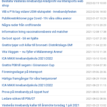
Beställa Västerås innebandys klädprofil via Intersports web
2022-02-19 10:03
shop
VIB:s P16-lag vidare USM-slutspelet - Innebandyfesten
2022-02-06 18:00
Publikrestriktioner pga Covid -19 i våra olika arenor
2022-01-07 10:29
Några rader från ordförande
2021-12-15 20:23
Information kring vaccinationsbevis vid matcher
2021-12-08 17:38
Ge bort sport - bli en hjälte
2021-12-07 21:00
Grattis tjejer och killar till bronset i Distriktslags-SM!
2021-11-04 22:33
Vita Väggen – nu fyller vi Mälarenergi Arena!
2021-10-10 11:34
ICA MAXI Innebandyskola 2021/2022
2021-10-10 10:45
Grattis P08 till segern i Göransson Cup
2021-10-04 07:30
Föreningsdagar på Intersport
2021-09-06 20:36
Härliga framgångar för våra herrjuniorer!
2021-08-29 19:04
ICA MAXI Innebandyskola 2021/2022
2021-08-23 11:15
Prova på innebandy på öppet hus!
2021-08-05 14:41
Ledare sökes till P06/07
2021-08-02 08:06
Västerås Innebandy kallar till årsmöte torsdag 1 juli 2021
2021-05-23 13:02