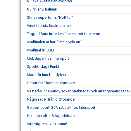
Nu ska kvalfinalen avgöras
Nu fyller vi hallen!!
Stina i superform: “Haft tur”
Vinst i första finalmatchen
Taggad Sara inför kvalfinalen mot Lockerud
Kvalfinalen är här: “Inte nöjda än”
Kvalfinal till SSL!
Clubdagar hos Intersport
Sportlördag i Punkt
Klara för Innebandyfesten!
Debut för Thomas Blomqvist
Västerås Innebandy söker Marknads- och arrangemangsansv
Några rader från ordförande
Ge bort sport! 25% rabatt* hos Intersport
Helmrich efter A-lagsdebuten
Vita väggen - välkomna!