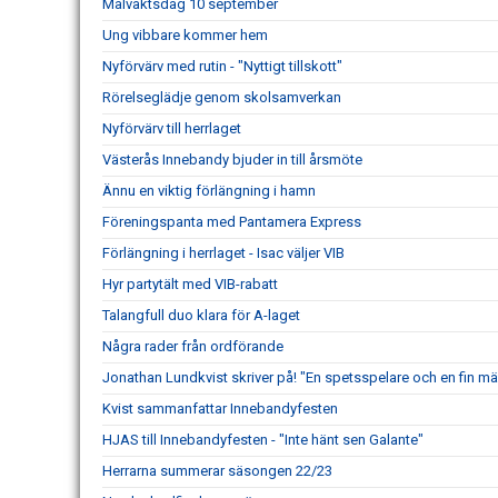
Målvaktsdag 10 september
Ung vibbare kommer hem
Nyförvärv med rutin - "Nyttigt tillskott"
Rörelseglädje genom skolsamverkan
Nyförvärv till herrlaget
Västerås Innebandy bjuder in till årsmöte
Ännu en viktig förlängning i hamn
Föreningspanta med Pantamera Express
Förlängning i herrlaget - Isac väljer VIB
Hyr partytält med VIB-rabatt
Talangfull duo klara för A-laget
Några rader från ordförande
Jonathan Lundkvist skriver på! "En spetsspelare och en fin m
Kvist sammanfattar Innebandyfesten
HJAS till Innebandyfesten - "Inte hänt sen Galante"
Herrarna summerar säsongen 22/23