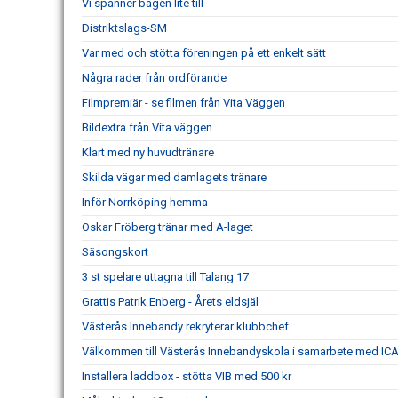
Vi spänner bågen lite till
Distriktslags-SM
Var med och stötta föreningen på ett enkelt sätt
Några rader från ordförande
Filmpremiär - se filmen från Vita Väggen
Bildextra från Vita väggen
Klart med ny huvudtränare
Skilda vägar med damlagets tränare
Inför Norrköping hemma
Oskar Fröberg tränar med A-laget
Säsongskort
3 st spelare uttagna till Talang 17
Grattis Patrik Enberg - Årets eldsjäl
Västerås Innebandy rekryterar klubbchef
Välkommen till Västerås Innebandyskola i samarbete med IC
Installera laddbox - stötta VIB med 500 kr