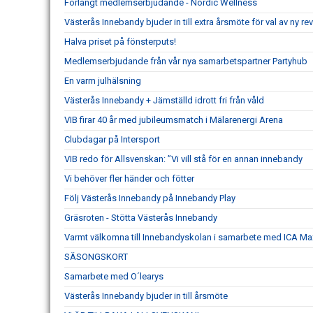
Förlängt medlemserbjudande - Nordic Wellness
Västerås Innebandy bjuder in till extra årsmöte för val av ny re
Halva priset på fönsterputs!
Medlemserbjudande från vår nya samarbetspartner Partyhub
En varm julhälsning
Västerås Innebandy + Jämställd idrott fri från våld
VIB firar 40 år med jubileumsmatch i Mälarenergi Arena
Clubdagar på Intersport
VIB redo för Allsvenskan: ”Vi vill stå för en annan innebandy
Vi behöver fler händer och fötter
Följ Västerås Innebandy på Innebandy Play
Gräsroten - Stötta Västerås Innebandy
Varmt välkomna till Innebandyskolan i samarbete med ICA Max
SÄSONGSKORT
Samarbete med O´learys
Västerås Innebandy bjuder in till årsmöte