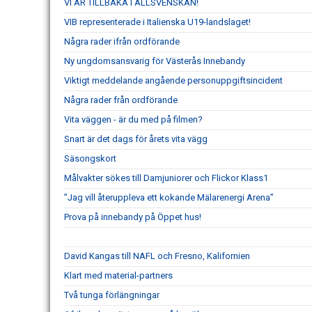
VI ÄR TILLBAKA I ALLSVENSKAN!
VIB representerade i Italienska U19-landslaget!
Några rader ifrån ordförande
Ny ungdomsansvarig för Västerås Innebandy
Viktigt meddelande angående personuppgiftsincident
Några rader från ordförande
Vita väggen - är du med på filmen?
Snart är det dags för årets vita vägg
Säsongskort
Målvakter sökes till Damjuniorer och Flickor Klass1
”Jag vill återuppleva ett kokande Mälarenergi Arena”
Prova på innebandy på Öppet hus!
David Kangas till NAFL och Fresno, Kalifornien
Klart med material-partners
Två tunga förlängningar