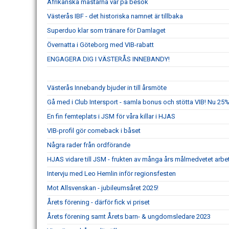
Afrikanska mästarna var på besök
Västerås IBF - det historiska namnet är tillbaka
Superduo klar som tränare för Damlaget
Övernatta i Göteborg med VIB-rabatt
ENGAGERA DIG I VÄSTERÅS INNEBANDY!
Västerås Innebandy bjuder in till årsmöte
Gå med i Club Intersport - samla bonus och stötta VIB! Nu 25%
En fin femteplats i JSM för våra killar i HJAS
VIB-profil gör comeback i båset
Några rader från ordförande
HJAS vidare till JSM - frukten av många års målmedvetet arbe
Intervju med Leo Hemlin inför regionsfesten
Mot Allsvenskan - jubileumsåret 2025!
Årets förening - därför fick vi priset
Årets förening samt Årets barn- & ungdomsledare 2023