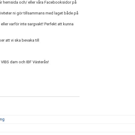
vår hemsida och/ eller våra Facebooksidor på
ktiviteter ni gör tillsammans med laget både på
ller varför inte sargvakt! Perfekt att kunna
er att vi ska bevaka till
m, VIBS dam och IBF Västerås!
ong