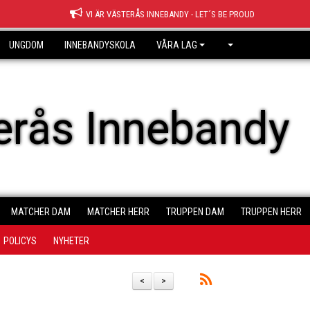
VI ÄR VÄSTERÅS INNEBANDY - LET´S BE PROUD
UNGDOM
INNEBANDYSKOLA
VÅRA LAG
erås Innebandy
MATCHER DAM
MATCHER HERR
TRUPPEN DAM
TRUPPEN HERR
POLICYS
NYHETER
<
>