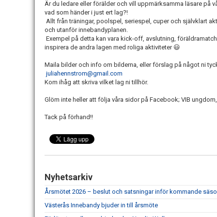
Är du ledare eller förälder och vill uppmärksamma läsare på 
vad som händer i just ert lag?!
Allt från träningar, poolspel, seriespel, cuper och självklart a
och utanför innebandyplanen.
Exempel på detta kan vara kick-off, avslutning, föräldramatch e
inspirera de andra lagen med roliga aktiviteter 😃
Maila bilder och info om bilderna, eller förslag på något ni tyck
juliahennstrom@gmail.com
Kom ihåg att skriva vilket lag ni tillhör.
Glöm inte heller att följa våra sidor på Facebook; VIB ungdo
Tack på förhand!!
Nyhetsarkiv
Årsmötet 2026 – beslut och satsningar inför kommande säs
Västerås Innebandy bjuder in till årsmöte