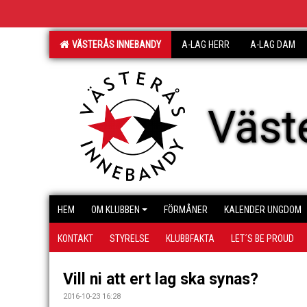
VÄSTERÅS INNEBANDY
A-LAG HERR
A-LAG DAM
Väst
HEM
OM KLUBBEN
FÖRMÅNER
KALENDER UNGDOM
KONTAKT
STYRELSE
KLUBBFAKTA
LET´S BE PROUD
Vill ni att ert lag ska synas?
2016-10-23 16:28