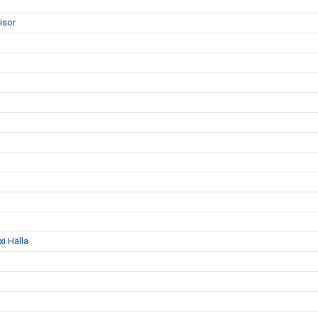
visor
i Hälla