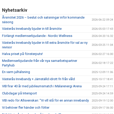
Nyhetsarkiv
Årsmötet 2026 – beslut och satsningar inför kommande
2026-06-22 09:24
säsong
Västerås Innebandy bjuder in till årsmöte
2026-05-03 17:43
Förlängt medlemserbjudande - Nordic Wellness
2026-04-20 16:32
Västerås Innebandy bjuder in till extra årsmöte för val av ny
2026-03-25 11:04
revisor
Halva priset på fönsterputs!
2026-02-27 16:00
Medlemserbjudande från vår nya samarbetspartner
2026-02-18 17:22
Partyhub
En varm julhälsning
2025-12-09 11:06
Västerås Innebandy + Jämställd idrott fri från våld
2025-10-17 18:41
VIB firar 40 år med jubileumsmatch i Mälarenergi Arena
2025-09-24 17:11
Clubdagar på Intersport
2025-09-24 14:59
VIB redo för Allsvenskan: ”Vi vill stå för en annan innebandy
2025-09-19 12:00
Vi behöver fler händer och fötter
2025-09-17 06:00