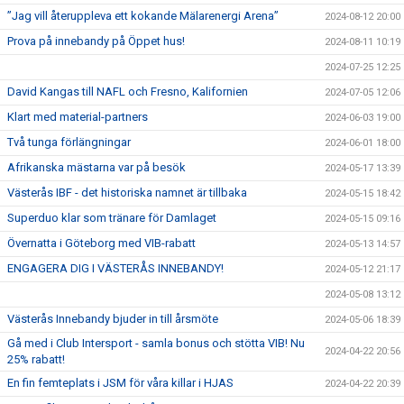
”Jag vill återuppleva ett kokande Mälarenergi Arena”
2024-08-12 20:00
Prova på innebandy på Öppet hus!
2024-08-11 10:19
2024-07-25 12:25
David Kangas till NAFL och Fresno, Kalifornien
2024-07-05 12:06
Klart med material-partners
2024-06-03 19:00
Två tunga förlängningar
2024-06-01 18:00
Afrikanska mästarna var på besök
2024-05-17 13:39
Västerås IBF - det historiska namnet är tillbaka
2024-05-15 18:42
Superduo klar som tränare för Damlaget
2024-05-15 09:16
Övernatta i Göteborg med VIB-rabatt
2024-05-13 14:57
ENGAGERA DIG I VÄSTERÅS INNEBANDY!
2024-05-12 21:17
2024-05-08 13:12
Västerås Innebandy bjuder in till årsmöte
2024-05-06 18:39
Gå med i Club Intersport - samla bonus och stötta VIB! Nu
2024-04-22 20:56
25% rabatt!
En fin femteplats i JSM för våra killar i HJAS
2024-04-22 20:39