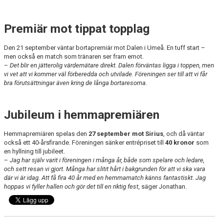
Premiär mot tippat topplag
Den 21 september väntar bortapremiär mot Dalen i Umeå. En tuff start –
men också en match som tränaren ser fram emot.
–
Det blir en jätterolig värdemätare direkt. Dalen förväntas ligga i toppen, men
vi vet att vi kommer väl förberedda och utvilade. Föreningen ser till att vi får
bra förutsättningar även kring de långa bortaresorna.
Jubileum i hemmapremiären
Hemmapremiären spelas den
27 september mot Sirius
, och då väntar
också ett 40-årsfirande. Föreningen sänker entrépriset till
40 kronor
som
en hyllning till jubileet.
–
Jag har själv varit i föreningen i många år, både som spelare och ledare,
och sett resan vi gjort. Många har slitit hårt i bakgrunden för att vi ska vara
där vi är idag. Att få fira 40 år med en hemmamatch känns fantastiskt. Jag
hoppas vi fyller hallen och gör det till en riktig fest
, säger Jonathan.