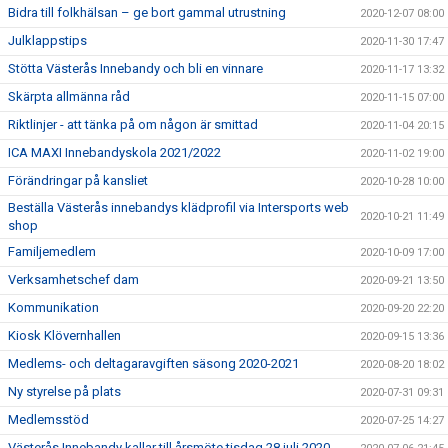
Bidra till folkhälsan – ge bort gammal utrustning
2020-12-07 08:00
Julklappstips
2020-11-30 17:47
Stötta Västerås Innebandy och bli en vinnare
2020-11-17 13:32
Skärpta allmänna råd
2020-11-15 07:00
Riktlinjer - att tänka på om någon är smittad
2020-11-04 20:15
ICA MAXI Innebandyskola 2021/2022
2020-11-02 19:00
Förändringar på kansliet
2020-10-28 10:00
Beställa Västerås innebandys klädprofil via Intersports web
2020-10-21 11:49
shop
Familjemedlem
2020-10-09 17:00
Verksamhetschef dam
2020-09-21 13:50
Kommunikation
2020-09-20 22:20
Kiosk Klövernhallen
2020-09-15 13:36
Medlems- och deltagaravgiften säsong 2020-2021
2020-08-20 18:02
Ny styrelse på plats
2020-07-31 09:31
Medlemsstöd
2020-07-25 14:27
Västerås Innebandy kallar till årsmöte tisdag 28 juli 2020