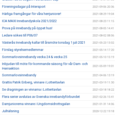
Föreningsdagar på Intersport
2021-09-06 20:36
Härliga framgångar för våra herrjuniorer!
2021-08-29 19:04
ICA MAXI Innebandyskola 2021/2022
2021-08-23 11:15
Prova på innebandy på öppet hus!
2021-08-05 14:41
Ledare sökes till P06/07
2021-08-02 08:06
Västerås Innebandy kallar till årsmöte torsdag 1 juli 2021
2021-05-23 13:02
Förslag styrelsemedlemmar
2021-05-14 17:20
Sommarlovsinnebandy vecka 24 & vecka 25
2021-05-10 15:19
Inbjudan till möte för kommande säsong för vår Dam- och
2021-05-09 19:01
Herrsektion
Sommarlovsinnebandy
2021-04-06 13:19
Grattis Patrik Enberg, vinnare i Lotteritavlan
2021-03-19 11:30
Se dragningen av vinnarna i Lotteritavlan
2021-03-18 18:22
Flera serier avslutas av Svenska innebandyförbundet
2021-02-26 15:41
Damjuniorerna vinnare i Ungdomsidrottsgalan
2021-01-31 14:06
Julhälsning
2020-12-22 19:18