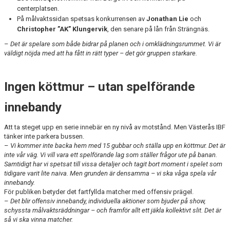
centerplatsen.
På målvaktssidan spetsas konkurrensen av
Jonathan Lie
och
Christopher ”AK” Klungervik
, den senare på lån från Strängnäs.
–
Det är spelare som både bidrar på planen och i omklädningsrummet. Vi är
väldigt nöjda med att ha fått in rätt typer – det gör gruppen starkare.
Ingen köttmur – utan spelförande
innebandy
Att ta steget upp en serie innebär en ny nivå av motstånd. Men Västerås IBF
tänker inte parkera bussen.
–
Vi kommer inte backa hem med 15 gubbar och ställa upp en köttmur. Det är
inte vår väg. Vi vill vara ett spelförande lag som ställer frågor ute på banan.
Samtidigt har vi spetsat till vissa detaljer och tagit bort moment i spelet som
tidigare varit lite naiva. Men grunden är densamma – vi ska våga spela vår
innebandy.
För publiken betyder det fartfyllda matcher med offensiv prägel.
–
Det blir offensiv innebandy, individuella aktioner som bjuder på show,
schyssta målvaktsräddningar – och framför allt ett jäkla kollektivt slit. Det är
så vi ska vinna matcher.