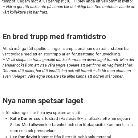
tempot. Segern mot AIK i genrepet (10–7) blev ändå ett välkommet kvitto:
–
När vi gör rätt saker ute på banan blir det riktigt bra. Den matchen visade att
vårt kollektiva slit bär frukt.
En bred trupp med framtidstro
Att så många fått speltid är ingen slump. Jonathan och tränarstaben har
varit tydliga med att en stor trupp är en förutsättning för utveckling.
–
Vi vill skapa en träningsmiljö där konkurrensen driver laget framåt. Men det
handlar också om att visa våra yngre spelare att det finns en väg framåt här.
Gör man rätt saker, har rätt inställning och vill framåt – då får man chansen
även i A-laget. Våra egna spelare ska alltid känna att dörren står öppen.
Nya namn spetsar laget
Inför säsongen har flera nya spelare anslutit:
Kalle Danielsson
, fostrad i Västerås IBF, är tillbaka efter en sejour i
Sirius. Med allsvensk erfarenhet och stor löpkapacitet kommer han in
som en stark presspelare.
Leo Rundqvist
kommer från Bergs IK och konkurrerar på