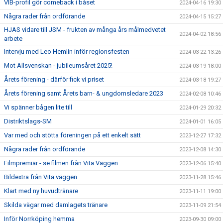
VIB-profil gör comeback i båset
2024-04-16 19:30
Några rader från ordförande
2024-04-15 15:27
HJAS vidare till JSM - frukten av många års målmedvetet
2024-04-02 18:56
arbete
Intervju med Leo Hemlin inför regionsfesten
2024-03-22 13:26
Mot Allsvenskan - jubileumsåret 2025!
2024-03-19 18:00
Årets förening - därför fick vi priset
2024-03-18 19:27
Årets förening samt Årets barn- & ungdomsledare 2023
2024-02-08 10:46
Vi spänner bågen lite till
2024-01-29 20:32
Distriktslags-SM
2024-01-01 16:05
Var med och stötta föreningen på ett enkelt sätt
2023-12-27 17:32
Några rader från ordförande
2023-12-08 14:30
Filmpremiär - se filmen från Vita Väggen
2023-12-06 15:40
Bildextra från Vita väggen
2023-11-28 15:46
Klart med ny huvudtränare
2023-11-11 19:00
Skilda vägar med damlagets tränare
2023-11-09 21:54
Inför Norrköping hemma
2023-09-30 09:00