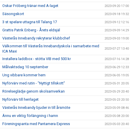
Oskar Fröberg tränar med A-laget
2023-09-20 17:00
Säsongskort
2023-09-18 19:32
3 st spelare uttagna till Talang 17
2023-09-12 12:16
Grattis Patrik Enberg - Årets eldsjäl
2023-09-09 14:29
Västerås Innebandy rekryterar klubbchef
2023-09-03 19:00
Välkommen till Västerås Innebandyskola i samarbete med
2023-07-27 13:40
ICA Maxi
Installera laddbox - stötta VIB med 500 kr
2023-07-16 14:28
Målvaktsdag 10 september
2023-06-29 12:33
Ung vibbare kommer hem
2023-06-05 19:05
Nyförvärv med rutin - "Nyttigt tillskott"
2023-05-31 20:05
Rörelseglädje genom skolsamverkan
2023-05-29 20:40
Nyförvärv till herrlaget
2023-05-23 20:50
Västerås Innebandy bjuder in till årsmöte
2023-05-09 08:46
Ännu en viktig förlängning i hamn
2023-05-08 20:00
Föreningspanta med Pantamera Express
2023-05-03 20:40