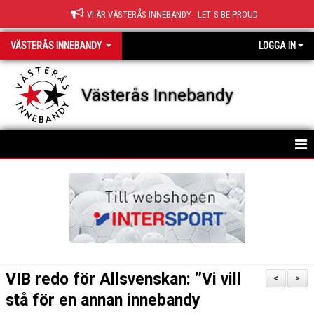
VI ÄR VÄSTERÅS INNEBANDY - LET´S BE PROUD
VÄSTERÅS INNEBANDY
LOGGA IN
Västerås Innebandy
HEM
OM KLUBBEN
KONTAKT
STYRELSE
VIB redo för Allsvenskan: ”Vi vill
<
>
KLUBBFAKTA
stå för en annan innebandy