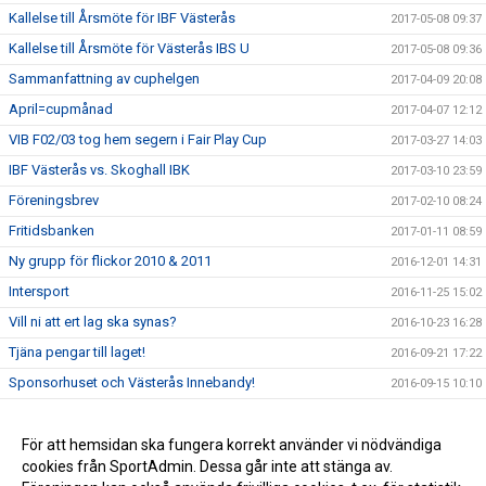
Kallelse till Årsmöte för IBF Västerås
2017-05-08 09:37
Kallelse till Årsmöte för Västerås IBS U
2017-05-08 09:36
Sammanfattning av cuphelgen
2017-04-09 20:08
April=cupmånad
2017-04-07 12:12
VIB F02/03 tog hem segern i Fair Play Cup
2017-03-27 14:03
IBF Västerås vs. Skoghall IBK
2017-03-10 23:59
Föreningsbrev
2017-02-10 08:24
Fritidsbanken
2017-01-11 08:59
Ny grupp för flickor 2010 & 2011
2016-12-01 14:31
Intersport
2016-11-25 15:02
Vill ni att ert lag ska synas?
2016-10-23 16:28
Tjäna pengar till laget!
2016-09-21 17:22
Sponsorhuset och Västerås Innebandy!
2016-09-15 10:10
Sportadmin Utbildning
2016-09-07 14:37
Låt ditt företag synas med Västerås Innebandy
För att hemsidan ska fungera korrekt använder vi nödvändiga
2016-09-01 08:40
cookies från SportAdmin. Dessa går inte att stänga av.
Välkommen!
2015-08-18 12:38