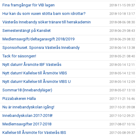
Fina framgångar för VIB lagen
2018-11-15 09:37
Hur kan du som vuxen stötta barn som idrottar?
2018-10-18 13:17
Västerås Innebandy söker tränare till herrakademin
2018-08-06 08:30
Semesterstängt på Kansliet
2018-06-29 08:43
Medlemsavgift/deltagaravgift 2018/2019
2018-06-29 08:32
Sponsorhuset. Sponsra Västerås Innebandy
2018-06-14 13:38
Tack för säsongen!
2018-05-21 08:40
Nytt datum! Årsmöte IBF Västerås
2018-05-14 12:11
Nytt datum! Kallelse till Årsmöte VIBS
2018-05-14 12:10
Nytt datum! Kallelse till Årsmöte VIBS U
2018-05-14 12:09
Sommar18 (Innebandyläger)
2018-05-07 13:10
Pizzabakeren Hälla
2017-11-21 16:46
Nu är innebandyskolan igång!
2017-10-31 09:08
Innebandyskolan 2017-2018!
2017-10-12 09:21
Medlemsavgifter 2017-2018
2017-08-07 10:16
Kallelse till Årsmöte för Västerås IBS
2017-05-08 09:37