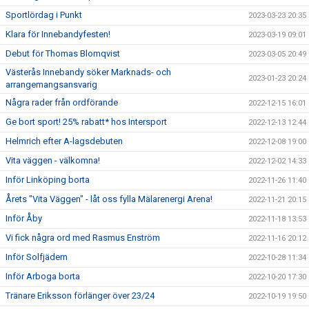
Sportlördag i Punkt
2023-03-23 20:35
Klara för Innebandyfesten!
2023-03-19 09:01
Debut för Thomas Blomqvist
2023-03-05 20:49
Västerås Innebandy söker Marknads- och
2023-01-23 20:24
arrangemangsansvarig
Några rader från ordförande
2022-12-15 16:01
Ge bort sport! 25% rabatt* hos Intersport
2022-12-13 12:44
Helmrich efter A-lagsdebuten
2022-12-08 19:00
Vita väggen - välkomna!
2022-12-02 14:33
Inför Linköping borta
2022-11-26 11:40
Årets "Vita Väggen" - låt oss fylla Mälarenergi Arena!
2022-11-21 20:15
Inför Åby
2022-11-18 13:53
Vi fick några ord med Rasmus Enström
2022-11-16 20:12
Inför Solfjädern
2022-10-28 11:34
Inför Arboga borta
2022-10-20 17:30
Tränare Eriksson förlänger över 23/24
2022-10-19 19:50