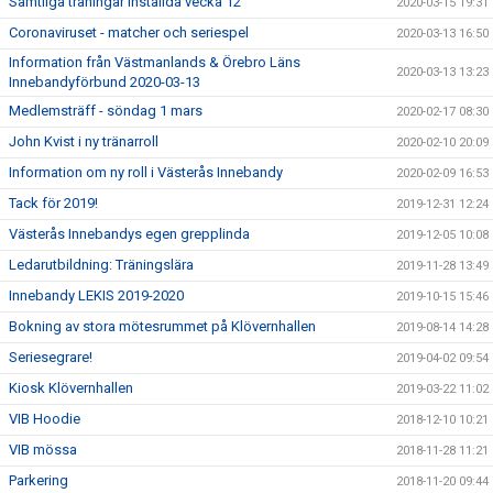
Samtliga träningar inställda vecka 12
2020-03-15 19:31
Coronaviruset - matcher och seriespel
2020-03-13 16:50
Information från Västmanlands & Örebro Läns
2020-03-13 13:23
Innebandyförbund 2020-03-13
Medlemsträff - söndag 1 mars
2020-02-17 08:30
John Kvist i ny tränarroll
2020-02-10 20:09
Information om ny roll i Västerås Innebandy
2020-02-09 16:53
Tack för 2019!
2019-12-31 12:24
Västerås Innebandys egen grepplinda
2019-12-05 10:08
Ledarutbildning: Träningslära
2019-11-28 13:49
Innebandy LEKIS 2019-2020
2019-10-15 15:46
Bokning av stora mötesrummet på Klövernhallen
2019-08-14 14:28
Seriesegrare!
2019-04-02 09:54
Kiosk Klövernhallen
2019-03-22 11:02
VIB Hoodie
2018-12-10 10:21
VIB mössa
2018-11-28 11:21
Parkering
2018-11-20 09:44