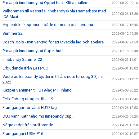
Prova på innebandy på Öppet hus i Klöverhallen
2022-08-27 09:16
Välkommen till Västerås Innebandyskola i samarbete med
2022-08-26 15:30
ICA Maxi
Hygienteknik sponsrar både damerna och herrarna
2022-08-17 18:45
Summer 22
2022-08-12 09:38
CoachTools - nytt verktyg för att utveckla lag och spelare
2022-08-07 21:59
Prova på innebandy på öppet hus!
2022-07-18 09:40
Innebandy Summer 22
2022-06-21 11:01
Erbjudande ifrån LaserGO
2022-06-01 18:02
Västerås Innebandy bjuder in till årsmöte torsdag 30 juni
2022-05-13 11:12
2022
Kazper Vanninen till U19-läger i Finland
2022-05-08 20:22
Felix Enberg uttagen till U-19
2022-05-03 12:45
Framgångar för vårat HJ17 lag
2022-04-26 12:53
DUJ vann Katrineholms Innebandy Cup.
2022-04-26 09:25
Några rader från ordförande
2022-04-21 15:50
Framgångar i USM P16
2022-04-07 10:57