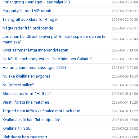
Förlängning i herrlaget - Isac väljer VIB
2023-04-25 20:00
Hyr partytält med VIB-rabatt
2023-04-23 16:37
Talangfull duo klara för A-laget
2023-04-20 20:30
Några rader från ordförande
2023-04-19 20:37
Jonathan Lundkvist skriver på! "En spetsspelare och en fin
2023-04-17 20:43
människa"
Kvist sammanfattar Innebandyfesten
2023-04-17 14:30
HJAS till Innebandyfesten - "Inte hänt sen Galante"
2023-04-13 16:30
Herrarna summerar säsongen 22/23
2023-04-10 20:00
Nu ska kvalfinalen avgöras
2023-04-08 18:53
Nu fyller vi hallen!!
2023-04-07 22:34
Stina i superform: “Haft tur”
2023-04-05 12:50
Vinst i första finalmatchen
2023-04-04 15:20
Taggad Sara inför kvalfinalen mot Lockerud
2023-04-01 12:22
Kvalfinalen är här: “Inte nöjda än”
2023-04-01 08:00
Kvalfinal till SSL!
2023-03-28 20:02
Clubdagar hos Intersport
2023-03-23 21:00