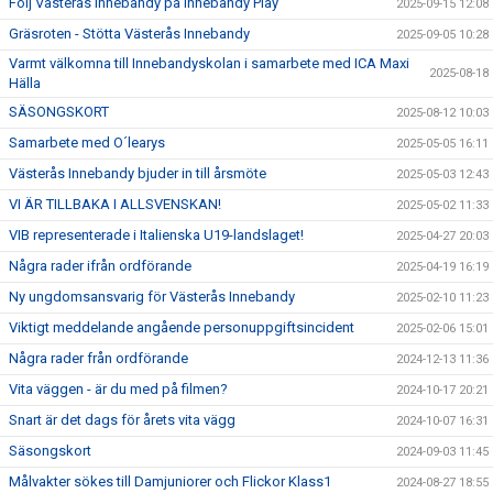
Följ Västerås Innebandy på Innebandy Play
2025-09-15 12:08
Gräsroten - Stötta Västerås Innebandy
2025-09-05 10:28
Varmt välkomna till Innebandyskolan i samarbete med ICA Maxi
2025-08-18
Hälla
SÄSONGSKORT
2025-08-12 10:03
Samarbete med O´learys
2025-05-05 16:11
Västerås Innebandy bjuder in till årsmöte
2025-05-03 12:43
VI ÄR TILLBAKA I ALLSVENSKAN!
2025-05-02 11:33
VIB representerade i Italienska U19-landslaget!
2025-04-27 20:03
Några rader ifrån ordförande
2025-04-19 16:19
Ny ungdomsansvarig för Västerås Innebandy
2025-02-10 11:23
Viktigt meddelande angående personuppgiftsincident
2025-02-06 15:01
Några rader från ordförande
2024-12-13 11:36
Vita väggen - är du med på filmen?
2024-10-17 20:21
Snart är det dags för årets vita vägg
2024-10-07 16:31
Säsongskort
2024-09-03 11:45
Målvakter sökes till Damjuniorer och Flickor Klass1
2024-08-27 18:55