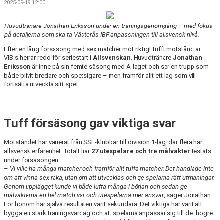
2025-09-19 12:00
LET´S BE PROUD
Huvudtränare Jonathan Eriksson under en träningsgenomgång – med fokus
POLICYS
på detaljerna som ska ta Västerås IBF anpassningen till allsvensk nivå.
Efter en lång försäsong med sex matcher mot riktigt tufft motstånd är
NYHETER
VIB:s herrar redo för seriestart i
Allsvenskan
. Huvudtränare
Jonathan
Eriksson
är inne på sin femte säsong med A-laget och ser en trupp som
FÖRMÅNER
både blivit bredare och spetsigare – men framför allt ett lag som vill
fortsätta utveckla sitt spel.
KALENDER UNGDOM
MATCHER DAM
Tuff försäsong gav viktiga svar
MATCHER HERR
Motståndet har varierat från SSL-klubbar till division 1-lag, där flera har
allsvensk erfarenhet. Totalt har
27 utespelare och tre målvakter
testats
TRUPPEN DAM
under försäsongen.
–
Vi ville ha många matcher och framför allt tuffa matcher. Det handlade inte
TRUPPEN HERR
om att vinna sex raka, utan om att utvecklas och ge spelarna rätt utmaningar.
Genom upplägget kunde vi både lufta många i början och sedan ge
målvakterna en hel match var och utespelarna mer ansvar
, säger Jonathan.
PLAY INNEBANDY
För honom har själva resultaten varit sekundära. Det viktiga har varit att
bygga en stark träningsvardag och att spelarna anpassar sig till det högre