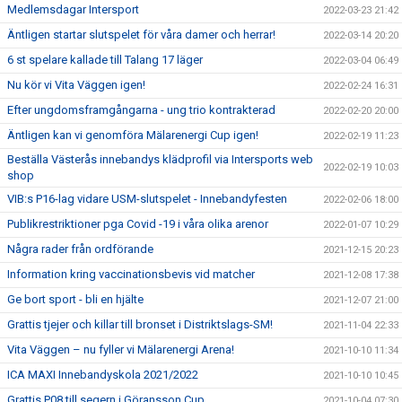
Medlemsdagar Intersport
2022-03-23 21:42
Äntligen startar slutspelet för våra damer och herrar!
2022-03-14 20:20
6 st spelare kallade till Talang 17 läger
2022-03-04 06:49
Nu kör vi Vita Väggen igen!
2022-02-24 16:31
Efter ungdomsframgångarna - ung trio kontrakterad
2022-02-20 20:00
Äntligen kan vi genomföra Mälarenergi Cup igen!
2022-02-19 11:23
Beställa Västerås innebandys klädprofil via Intersports web
2022-02-19 10:03
shop
VIB:s P16-lag vidare USM-slutspelet - Innebandyfesten
2022-02-06 18:00
Publikrestriktioner pga Covid -19 i våra olika arenor
2022-01-07 10:29
Några rader från ordförande
2021-12-15 20:23
Information kring vaccinationsbevis vid matcher
2021-12-08 17:38
Ge bort sport - bli en hjälte
2021-12-07 21:00
Grattis tjejer och killar till bronset i Distriktslags-SM!
2021-11-04 22:33
Vita Väggen – nu fyller vi Mälarenergi Arena!
2021-10-10 11:34
ICA MAXI Innebandyskola 2021/2022
2021-10-10 10:45
Grattis P08 till segern i Göransson Cup
2021-10-04 07:30