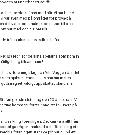
porten är underbar att se! 💗
 och ett axplock finns med här. Vi har bland
vi var även med på området för prova-på
och det var enormt många besökare till oss
om var med och hjälpte till!
ndy från Burkina Faso. Vilken häftig
mycket 🙈) regn för de sista spelarna som kom in
härligt häng tillsammans!
et hus, föreningsdag och Vita Väggen där det
 som hjälpte herrarna att vinna sin match.
r godisregnet väldigt uppskattat bland alla
 Stefan gör sin sista dag den 20 december. Vi
Martina kommer i första hand att fokusera på
s.
rar oss kring föreningen. Det kan vara allt från
 sportsliga frågor, marknad och försäljning etc.
t utveckla föreningen. Kanske jobbar du på ett