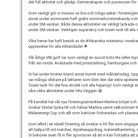
det full aktivitet och glädje. Gemenskapen och passionen för s
Som vanligt gör vi massor av bra och roliga saker i föreningen
annat under sommaren haft gratis sommarlovsinnebandy och 
under SM-veckan. Båda dessa aktiviteter var väldigt lyckade 
under SM-veckan. Verkligen superskoj och tusen tack till alla s
Våra herrar har haft besök av de Afrikanska mästarna i inneba
upplevelse för alla inblandade! 🌟
Vår årliga VIB-golf var som vanligt en succé trots lite (eller 
från sin runda. Avslutade med prisutdelning, hamburgare och 
Vi har under hösten bland annat hunnit med målvaktsdag, öpp
var många vibbare på läktaren som blev den där extra spelaren
Tusen tack för det fina stödet och alla hejarrop! Som vanligt ä
våra olika aktiviteter under Vita Väggen 😀
På kansliet har vår nya föreningsutvecklare Martina börjat och
önskar Stefan lycka till och hälsar Martina varmt välkommen! 
Mälarenergi Cup och allt som behöver förberedas och planera
Som alltid i en ideell förening så önskar vi bli fler som engage
att hjälpa till vid matcher, styrelseuppdrag, materialhantering,
Vi behöver även få in fler sponsorer så att vi kan fortsätta at