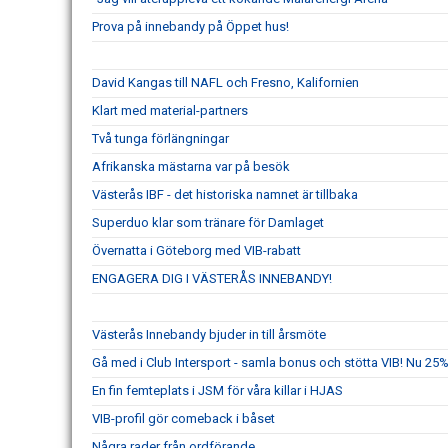
Prova på innebandy på Öppet hus!
David Kangas till NAFL och Fresno, Kalifornien
Klart med material-partners
Två tunga förlängningar
Afrikanska mästarna var på besök
Västerås IBF - det historiska namnet är tillbaka
Superduo klar som tränare för Damlaget
Övernatta i Göteborg med VIB-rabatt
ENGAGERA DIG I VÄSTERÅS INNEBANDY!
Västerås Innebandy bjuder in till årsmöte
Gå med i Club Intersport - samla bonus och stötta VIB! Nu 25%
En fin femteplats i JSM för våra killar i HJAS
VIB-profil gör comeback i båset
Några rader från ordförande