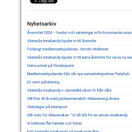
Nyhetsarkiv
Årsmötet 2026 – beslut och satsningar inför kommande säs
Västerås Innebandy bjuder in till årsmöte
Förlängt medlemserbjudande - Nordic Wellness
Västerås Innebandy bjuder in till extra årsmöte för val av ny re
Halva priset på fönsterputs!
Medlemserbjudande från vår nya samarbetspartner Partyhub
En varm julhälsning
Västerås Innebandy + Jämställd idrott fri från våld
VIB firar 40 år med jubileumsmatch i Mälarenergi Arena
Clubdagar på Intersport
VIB redo för Allsvenskan: ”Vi vill stå för en annan innebandy
Vi behöver fler händer och fötter
Följ Västerås Innebandy på Innebandy Play