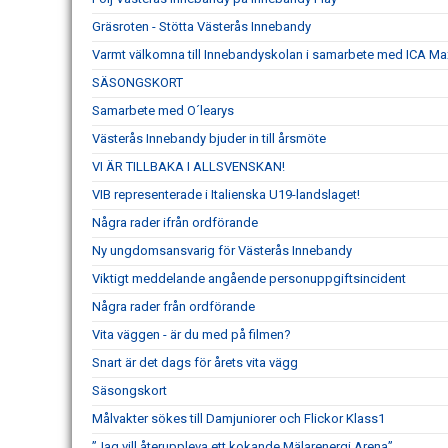
Gräsroten - Stötta Västerås Innebandy
Varmt välkomna till Innebandyskolan i samarbete med ICA Max
SÄSONGSKORT
Samarbete med O´learys
Västerås Innebandy bjuder in till årsmöte
VI ÄR TILLBAKA I ALLSVENSKAN!
VIB representerade i Italienska U19-landslaget!
Några rader ifrån ordförande
Ny ungdomsansvarig för Västerås Innebandy
Viktigt meddelande angående personuppgiftsincident
Några rader från ordförande
Vita väggen - är du med på filmen?
Snart är det dags för årets vita vägg
Säsongskort
Målvakter sökes till Damjuniorer och Flickor Klass1
”Jag vill återuppleva ett kokande Mälarenergi Arena”