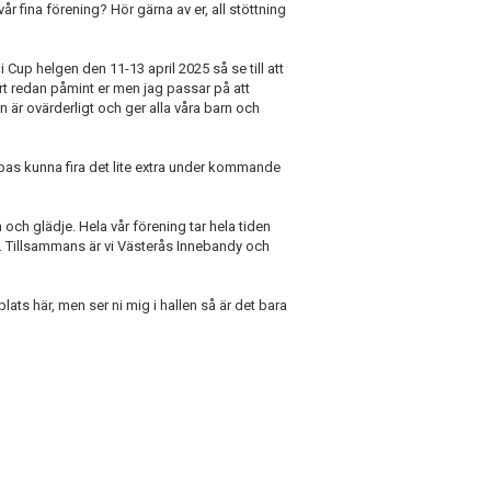
r fina förening? Hör gärna av er, all stöttning
Cup helgen den 11-13 april 2025 så se till att
ert redan påmint er men jag passar på att
 är ovärderligt och ger alla våra barn och
oppas kunna fira det lite extra under kommande
och glädje. Hela vår förening tar hela tiden
an. Tillsammans är vi Västerås Innebandy och
plats här, men ser ni mig i hallen så är det bara