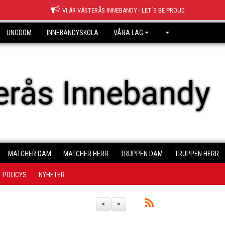
VI ÄR VÄSTERÅS INNEBANDY - LET´S BE PROUD
UNGDOM
INNEBANDYSKOLA
VÅRA LAG
erås Innebandy
MATCHER DAM
MATCHER HERR
TRUPPEN DAM
TRUPPEN HERR
POLICYS
NYHETER
<
>