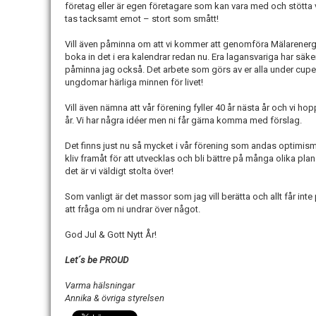
företag eller är egen företagare som kan vara med och stötta vå
tas tacksamt emot – stort som smått!
Vill även påminna om att vi kommer att genomföra Mälarenergi 
boka in det i era kalendrar redan nu. Era lagansvariga har säk
påminna jag också. Det arbete som görs av er alla under cupen
ungdomar härliga minnen för livet!
Vill även nämna att vår förening fyller 40 år nästa år och vi h
år. Vi har några idéer men ni får gärna komma med förslag.
Det finns just nu så mycket i vår förening som andas optimism 
kliv framåt för att utvecklas och bli bättre på många olika pl
det är vi väldigt stolta över!
Som vanligt är det massor som jag vill berätta och allt får inte 
att fråga om ni undrar över något.
God Jul & Gott Nytt År!
Let´s be PROUD
Varma hälsningar
Annika & övriga styrelsen