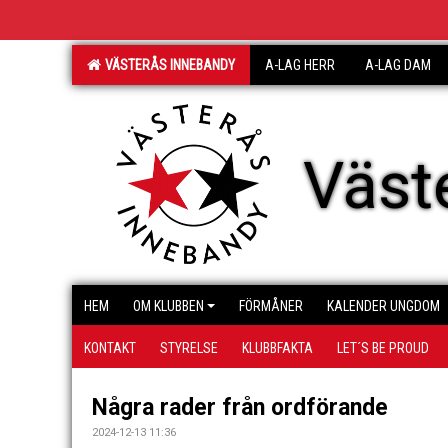
VÄSTERÅS INNEBANDY
A-LAG HERR
A-LAG DAM
Väst
HEM
OM KLUBBEN
FÖRMÅNER
KALENDER UNGDOM
KONTAKT
STYRELSE
KLUBBFAKTA
LET´S BE PROUD
Några rader från ordförande
2024-12-13 11:36