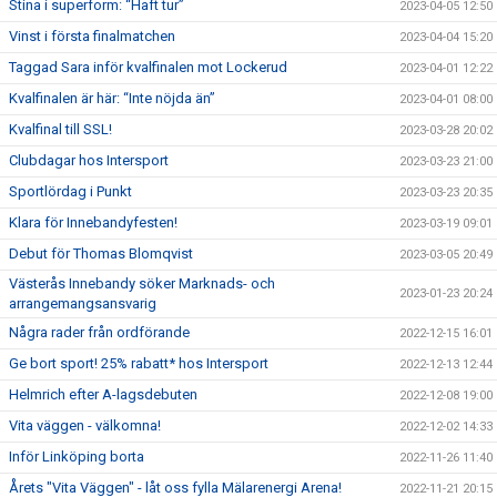
Stina i superform: “Haft tur”
2023-04-05 12:50
Vinst i första finalmatchen
2023-04-04 15:20
Taggad Sara inför kvalfinalen mot Lockerud
2023-04-01 12:22
Kvalfinalen är här: “Inte nöjda än”
2023-04-01 08:00
Kvalfinal till SSL!
2023-03-28 20:02
Clubdagar hos Intersport
2023-03-23 21:00
Sportlördag i Punkt
2023-03-23 20:35
Klara för Innebandyfesten!
2023-03-19 09:01
Debut för Thomas Blomqvist
2023-03-05 20:49
Västerås Innebandy söker Marknads- och
2023-01-23 20:24
arrangemangsansvarig
Några rader från ordförande
2022-12-15 16:01
Ge bort sport! 25% rabatt* hos Intersport
2022-12-13 12:44
Helmrich efter A-lagsdebuten
2022-12-08 19:00
Vita väggen - välkomna!
2022-12-02 14:33
Inför Linköping borta
2022-11-26 11:40
Årets "Vita Väggen" - låt oss fylla Mälarenergi Arena!
2022-11-21 20:15