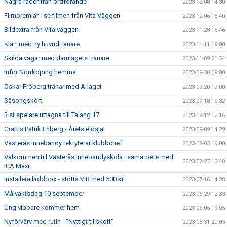
Några rader från ordförande
2023-12-08 14:30
Filmpremiär - se filmen från Vita Väggen
2023-12-06 15:40
Bildextra från Vita väggen
2023-11-28 15:46
Klart med ny huvudtränare
2023-11-11 19:00
Skilda vägar med damlagets tränare
2023-11-09 21:54
Inför Norrköping hemma
2023-09-30 09:00
Oskar Fröberg tränar med A-laget
2023-09-20 17:00
Säsongskort
2023-09-18 19:32
3 st spelare uttagna till Talang 17
2023-09-12 12:16
Grattis Patrik Enberg - Årets eldsjäl
2023-09-09 14:29
Västerås Innebandy rekryterar klubbchef
2023-09-03 19:00
Välkommen till Västerås Innebandyskola i samarbete med
2023-07-27 13:40
ICA Maxi
Installera laddbox - stötta VIB med 500 kr
2023-07-16 14:28
Målvaktsdag 10 september
2023-06-29 12:33
Ung vibbare kommer hem
2023-06-05 19:05
Nyförvärv med rutin - "Nyttigt tillskott"
2023-05-31 20:05