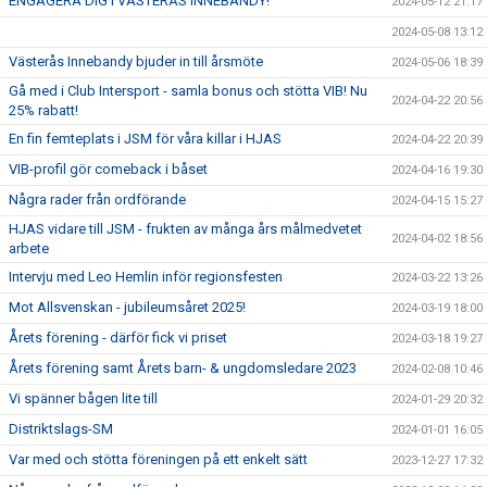
ENGAGERA DIG I VÄSTERÅS INNEBANDY!
2024-05-12 21:17
2024-05-08 13:12
Västerås Innebandy bjuder in till årsmöte
2024-05-06 18:39
Gå med i Club Intersport - samla bonus och stötta VIB! Nu
2024-04-22 20:56
25% rabatt!
En fin femteplats i JSM för våra killar i HJAS
2024-04-22 20:39
VIB-profil gör comeback i båset
2024-04-16 19:30
Några rader från ordförande
2024-04-15 15:27
HJAS vidare till JSM - frukten av många års målmedvetet
2024-04-02 18:56
arbete
Intervju med Leo Hemlin inför regionsfesten
2024-03-22 13:26
Mot Allsvenskan - jubileumsåret 2025!
2024-03-19 18:00
Årets förening - därför fick vi priset
2024-03-18 19:27
Årets förening samt Årets barn- & ungdomsledare 2023
2024-02-08 10:46
Vi spänner bågen lite till
2024-01-29 20:32
Distriktslags-SM
2024-01-01 16:05
Var med och stötta föreningen på ett enkelt sätt
2023-12-27 17:32