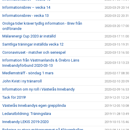
Informationsbrev – vecka 14
2020-03-29 20:14
Informationsbrev - vecka 13
2020-03-22 20:31
Oroliga tider kräver tydlig information - Brev från
2020-03-20 17:00
ordförande
Mälarenergi Cup 2020 är inställd
2020-03-17 11:00
Samtliga träningar inställda vecka 12
2020-03-15 19:31
Coronaviruset - matcher och seriespel
2020-03-13 16:50
Information från Västmanlands & Örebro Läns
2020-03-13 13:23
Innebandyförbund 2020-03-13
Medlemsträff - söndag 1 mars
2020-02-17 08:30
John Kvist i ny tränarroll
2020-02-10 20:09
Information om ny roll i Västerås Innebandy
2020-02-09 16:53
Tack för 2019!
2019-12-31 12:24
Västerås Innebandys egen grepplinda
2019-12-05 10:08
Ledarutbildning: Träningslära
2019-11-28 13:49
Innebandy LEKIS 2019-2020
2019-10-15 15:46
Bokning av stora mötesrummet på Klövernhallen