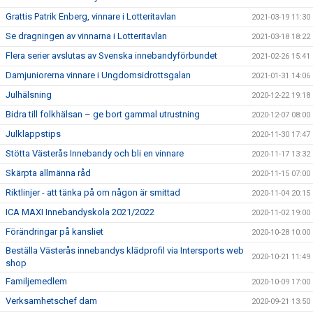
Grattis Patrik Enberg, vinnare i Lotteritavlan
2021-03-19 11:30
Se dragningen av vinnarna i Lotteritavlan
2021-03-18 18:22
Flera serier avslutas av Svenska innebandyförbundet
2021-02-26 15:41
Damjuniorerna vinnare i Ungdomsidrottsgalan
2021-01-31 14:06
Julhälsning
2020-12-22 19:18
Bidra till folkhälsan – ge bort gammal utrustning
2020-12-07 08:00
Julklappstips
2020-11-30 17:47
Stötta Västerås Innebandy och bli en vinnare
2020-11-17 13:32
Skärpta allmänna råd
2020-11-15 07:00
Riktlinjer - att tänka på om någon är smittad
2020-11-04 20:15
ICA MAXI Innebandyskola 2021/2022
2020-11-02 19:00
Förändringar på kansliet
2020-10-28 10:00
Beställa Västerås innebandys klädprofil via Intersports web
2020-10-21 11:49
shop
Familjemedlem
2020-10-09 17:00
Verksamhetschef dam
2020-09-21 13:50