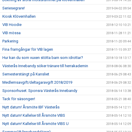
2019-08-14 14:28
Seriesegrare!
2019-04-02 09:54
Kiosk Klövernhallen
2019-03-22 11:02
VIB Hoodie
2018-12-10 10:21
VIB mössa
2018-11-28 11:21
Parkering
2018-11-20 09:44
Fina framgångar för VIB lagen
2018-11-15 09:37
Hur kan du som vuxen stötta barn som idrottar?
2018-10-18 13:17
Västerås Innebandy söker tränare till herrakademin
2018-08-06 08:30
Semesterstängt på Kansliet
2018-06-29 08:43
Medlemsavgift/deltagaravgift 2018/2019
2018-06-29 08:32
Sponsorhuset. Sponsra Västerås Innebandy
2018-06-14 13:38
Tack för säsongen!
2018-05-21 08:40
Nytt datum! Årsmöte IBF Västerås
2018-05-14 12:11
Nytt datum! Kallelse till Årsmöte VIBS
2018-05-14 12:10
Nytt datum! Kallelse till Årsmöte VIBS U
2018-05-14 12:09
Sommar18 (Innebandyläger)