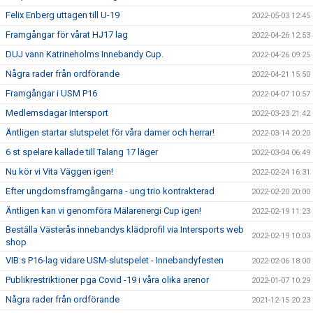
Felix Enberg uttagen till U-19
2022-05-03 12:45
Framgångar för vårat HJ17 lag
2022-04-26 12:53
DUJ vann Katrineholms Innebandy Cup.
2022-04-26 09:25
Några rader från ordförande
2022-04-21 15:50
Framgångar i USM P16
2022-04-07 10:57
Medlemsdagar Intersport
2022-03-23 21:42
Äntligen startar slutspelet för våra damer och herrar!
2022-03-14 20:20
6 st spelare kallade till Talang 17 läger
2022-03-04 06:49
Nu kör vi Vita Väggen igen!
2022-02-24 16:31
Efter ungdomsframgångarna - ung trio kontrakterad
2022-02-20 20:00
Äntligen kan vi genomföra Mälarenergi Cup igen!
2022-02-19 11:23
Beställa Västerås innebandys klädprofil via Intersports web
2022-02-19 10:03
shop
VIB:s P16-lag vidare USM-slutspelet - Innebandyfesten
2022-02-06 18:00
Publikrestriktioner pga Covid -19 i våra olika arenor
2022-01-07 10:29
Några rader från ordförande
2021-12-15 20:23