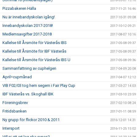
2018-05-07 13:10
Pizzabakeren Hälla
2017-11-21 16:46
Nu är innebandyskolan igång!
2017-10-31 09:08
Innebandyskolan 2017-2018!
2017-10-12 09:21
Medlemsavgifter 2017-2018
2017-08-07 10:16
Kallelse till Årsmöte för Västerås IBS
2017-05-08 09:37
Kallelse till Årsmöte för IBF Västerås
2017-05-08 09:37
Kallelse till Årsmöte för Västerås IBS U
2017-05-08 09:36
Sammanfattning av cuphelgen
2017-04-09 20:08
April=cupmånad
2017-04-07 12:12
VIB F02/03 tog hem segern i Fair Play Cup
2017-03-27 14:03
IBF Västerås vs. Skoghall IBK
2017-03-10 23:59
Föreningsbrev
2017-02-10 08:24
Fritidsbanken
2017-01-11 08:59
Ny grupp för flickor 2010 & 2011
2016-12-01 14:31
Intersport
2016-11-25 15:02
Vill ni att ert lag ska synas?