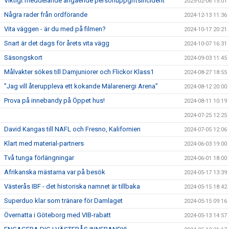
Viktigt meddelande angående personuppgiftsincident
2025-02-06 15:01
Några rader från ordförande
2024-12-13 11:36
Vita väggen - är du med på filmen?
2024-10-17 20:21
Snart är det dags för årets vita vägg
2024-10-07 16:31
Säsongskort
2024-09-03 11:45
Målvakter sökes till Damjuniorer och Flickor Klass1
2024-08-27 18:55
”Jag vill återuppleva ett kokande Mälarenergi Arena”
2024-08-12 20:00
Prova på innebandy på Öppet hus!
2024-08-11 10:19
2024-07-25 12:25
David Kangas till NAFL och Fresno, Kalifornien
2024-07-05 12:06
Klart med material-partners
2024-06-03 19:00
Två tunga förlängningar
2024-06-01 18:00
Afrikanska mästarna var på besök
2024-05-17 13:39
Västerås IBF - det historiska namnet är tillbaka
2024-05-15 18:42
Superduo klar som tränare för Damlaget
2024-05-15 09:16
Övernatta i Göteborg med VIB-rabatt
2024-05-13 14:57