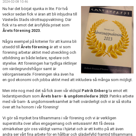
2024-02-08 10:46
LET´S BE PROUD
Nu har det börjat sjunka in lite. För två
veckor sedan fick vi äran att bli inbjudna till
POLICYS
Västerås Stads idrottsuppvaktning. Där
fick vi ta emot det ärofyllda priset som
Årets förening 2023.
NYHETER
Några exempel på kriterier för att kunna bli
FÖRMÅNER
utsedd till
Årets förening
är att vi som
förening arbetar aktivt med utveckling och
KALENDER UNGDOM
utbildning av både ledare, spelare och
styrelse. Att föreningen har tydliga riktlinjer
om värdegrundsfrågor samt är
MATCHER DAM
välorganiserade. Föreningen ska även ha
en god ekonomi och jobba aktivt med att inkludera så många som möjligt.
MATCHER HERR
Men inte nog med det så fick även vår eldsjäl
Patrik Enberg
ta emot ett
TRUPPEN DAM
ledarstipendium som
Årets barn- & ungdomsledare 2023
. Patriks arbete
med vår barn- & ungdomsverksamhet är helt ovärderligt och vi är så stolta
över att ha honom i vår förening!
TRUPPEN HERR
Vi gör så mycket bra tillsammans i vår förening och vi är verkligen
PLAY INNEBANDY
superstolta över allas engagemang och entusiasm! Att få dessa
utmärkelser gör oss väldigt varma i hjärtat och är ett kvitto på att även
andra ser vårt fina arbete för en hållbar och glädjefylld framtid tillsammans.