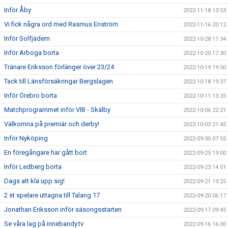
Inför Åby
2022-11-18 13:53
Vi fick några ord med Rasmus Enström
2022-11-16 20:12
Inför Solfjädern
2022-10-28 11:34
Inför Arboga borta
2022-10-20 17:30
Tränare Eriksson förlänger över 23/24
2022-10-19 19:50
Tack till Länsförsäkringar Bergslagen
2022-10-18 19:37
Inför Örebro borta
2022-10-11 13:35
Matchprogrammet inför VIB - Skälby
2022-10-06 22:21
Välkomna på premiär och derby!
2022-10-03 21:45
Inför Nyköping
2022-09-30 07:55
En föregångare har gått bort
2022-09-25 19:00
Inför Ledberg borta
2022-09-23 14:51
Dags att klä upp sig!
2022-09-21 19:25
2 st spelare uttagna till Talang 17
2022-09-20 06:17
Jonathan Eriksson inför säsongsstarten
2022-09-17 09:45
Se våra lag på innebandy.tv
2022-09-16 16:00