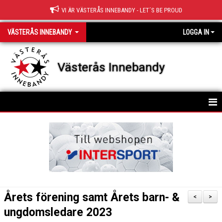
VI ÄR VÄSTERÅS INNEBANDY - LET´S BE PROUD
VÄSTERÅS INNEBANDY
LOGGA IN
Västerås Innebandy
HEM
OM KLUBBEN
KONTAKT
STYRELSE
Årets förening samt Årets barn- &
<
>
KLUBBFAKTA
ungdomsledare 2023