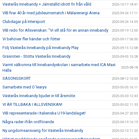
Västerås Innebandy + Jämställd idrott fri från våld
2025-10-17 18:41
VIB firar 40 år med jubileumsmatch i Mälarenergi Arena
2025-09-24 17:11
Clubdagar på Intersport
2025-09-24 14:59
VIB redo för Allsvenskan: ”Vi vill stå för en annan innebandy
2025-09-19 12:00
Vi behöver fler händer och fötter
2025-09-17 06:00
Följ Västerås Innebandy på Innebandy Play
2025-09-15 12:08
Gräsroten - Stötta Västerås Innebandy
2025-09-05 10:28
Varmt välkomna till Innebandyskolan i samarbete med ICA Maxi
2025-08-18
Hälla
SÄSONGSKORT
2025-08-12 10:03
Samarbete med O´learys
2025-05-05 16:11
Västerås Innebandy bjuder in till årsmöte
2025-05-03 12:43
VI ÄR TILLBAKA I ALLSVENSKAN!
2025-05-02 11:33
VIB representerade i Italienska U19-landslaget!
2025-04-27 20:03
Några rader ifrån ordförande
2025-04-19 16:19
Ny ungdomsansvarig för Västerås Innebandy
2025-02-10 11:23