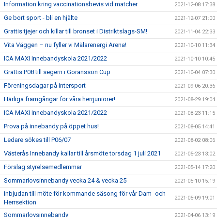
Information kring vaccinationsbevis vid matcher
2021-12-08 17:38
Ge bort sport - bli en hjälte
2021-12-07 21:00
Grattis tjejer och killar till bronset i Distriktslags-SM!
2021-11-04 22:33
Vita Väggen – nu fyller vi Mälarenergi Arena!
2021-10-10 11:34
ICA MAXI Innebandyskola 2021/2022
2021-10-10 10:45
Grattis P08 till segern i Göransson Cup
2021-10-04 07:30
Föreningsdagar på Intersport
2021-09-06 20:36
Härliga framgångar för våra herrjuniorer!
2021-08-29 19:04
ICA MAXI Innebandyskola 2021/2022
2021-08-23 11:15
Prova på innebandy på öppet hus!
2021-08-05 14:41
Ledare sökes till P06/07
2021-08-02 08:06
Västerås Innebandy kallar till årsmöte torsdag 1 juli 2021
2021-05-23 13:02
Förslag styrelsemedlemmar
2021-05-14 17:20
Sommarlovsinnebandy vecka 24 & vecka 25
2021-05-10 15:19
Inbjudan till möte för kommande säsong för vår Dam- och
2021-05-09 19:01
Herrsektion
Sommarlovsinnebandy
2021-04-06 13:19