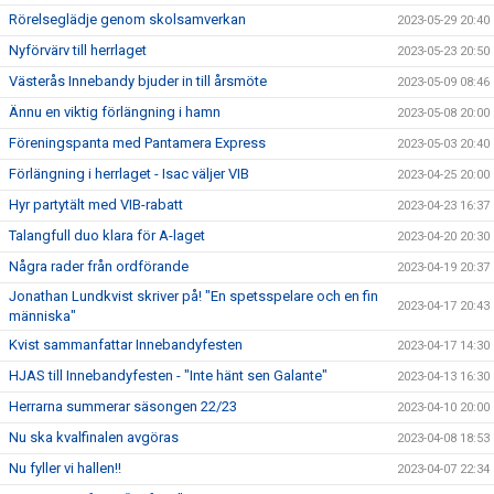
Rörelseglädje genom skolsamverkan
2023-05-29 20:40
Nyförvärv till herrlaget
2023-05-23 20:50
Västerås Innebandy bjuder in till årsmöte
2023-05-09 08:46
Ännu en viktig förlängning i hamn
2023-05-08 20:00
Föreningspanta med Pantamera Express
2023-05-03 20:40
Förlängning i herrlaget - Isac väljer VIB
2023-04-25 20:00
Hyr partytält med VIB-rabatt
2023-04-23 16:37
Talangfull duo klara för A-laget
2023-04-20 20:30
Några rader från ordförande
2023-04-19 20:37
Jonathan Lundkvist skriver på! "En spetsspelare och en fin
2023-04-17 20:43
människa"
Kvist sammanfattar Innebandyfesten
2023-04-17 14:30
HJAS till Innebandyfesten - "Inte hänt sen Galante"
2023-04-13 16:30
Herrarna summerar säsongen 22/23
2023-04-10 20:00
Nu ska kvalfinalen avgöras
2023-04-08 18:53
Nu fyller vi hallen!!
2023-04-07 22:34