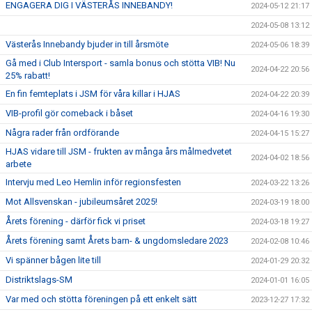
ENGAGERA DIG I VÄSTERÅS INNEBANDY!
2024-05-12 21:17
2024-05-08 13:12
Västerås Innebandy bjuder in till årsmöte
2024-05-06 18:39
Gå med i Club Intersport - samla bonus och stötta VIB! Nu
2024-04-22 20:56
25% rabatt!
En fin femteplats i JSM för våra killar i HJAS
2024-04-22 20:39
VIB-profil gör comeback i båset
2024-04-16 19:30
Några rader från ordförande
2024-04-15 15:27
HJAS vidare till JSM - frukten av många års målmedvetet
2024-04-02 18:56
arbete
Intervju med Leo Hemlin inför regionsfesten
2024-03-22 13:26
Mot Allsvenskan - jubileumsåret 2025!
2024-03-19 18:00
Årets förening - därför fick vi priset
2024-03-18 19:27
Årets förening samt Årets barn- & ungdomsledare 2023
2024-02-08 10:46
Vi spänner bågen lite till
2024-01-29 20:32
Distriktslags-SM
2024-01-01 16:05
Var med och stötta föreningen på ett enkelt sätt
2023-12-27 17:32