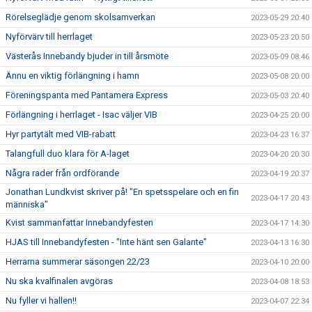
Rörelseglädje genom skolsamverkan
2023-05-29 20:40
Nyförvärv till herrlaget
2023-05-23 20:50
Västerås Innebandy bjuder in till årsmöte
2023-05-09 08:46
Ännu en viktig förlängning i hamn
2023-05-08 20:00
Föreningspanta med Pantamera Express
2023-05-03 20:40
Förlängning i herrlaget - Isac väljer VIB
2023-04-25 20:00
Hyr partytält med VIB-rabatt
2023-04-23 16:37
Talangfull duo klara för A-laget
2023-04-20 20:30
Några rader från ordförande
2023-04-19 20:37
Jonathan Lundkvist skriver på! "En spetsspelare och en fin
2023-04-17 20:43
människa"
Kvist sammanfattar Innebandyfesten
2023-04-17 14:30
HJAS till Innebandyfesten - "Inte hänt sen Galante"
2023-04-13 16:30
Herrarna summerar säsongen 22/23
2023-04-10 20:00
Nu ska kvalfinalen avgöras
2023-04-08 18:53
Nu fyller vi hallen!!
2023-04-07 22:34