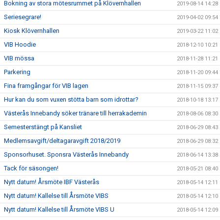
Bokning av stora mötesrummet på Klövernhallen
2019-08-14 14:28
Seriesegrare!
2019-04-02 09:54
Kiosk Klövernhallen
2019-03-22 11:02
VIB Hoodie
2018-12-10 10:21
VIB mössa
2018-11-28 11:21
Parkering
2018-11-20 09:44
Fina framgångar för VIB lagen
2018-11-15 09:37
Hur kan du som vuxen stötta barn som idrottar?
2018-10-18 13:17
Västerås Innebandy söker tränare till herrakademin
2018-08-06 08:30
Semesterstängt på Kansliet
2018-06-29 08:43
Medlemsavgift/deltagaravgift 2018/2019
2018-06-29 08:32
Sponsorhuset. Sponsra Västerås Innebandy
2018-06-14 13:38
Tack för säsongen!
2018-05-21 08:40
Nytt datum! Årsmöte IBF Västerås
2018-05-14 12:11
Nytt datum! Kallelse till Årsmöte VIBS
2018-05-14 12:10
Nytt datum! Kallelse till Årsmöte VIBS U
2018-05-14 12:09