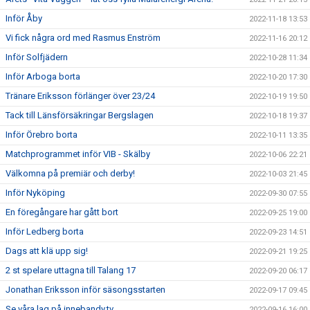
Inför Åby
2022-11-18 13:53
Vi fick några ord med Rasmus Enström
2022-11-16 20:12
Inför Solfjädern
2022-10-28 11:34
Inför Arboga borta
2022-10-20 17:30
Tränare Eriksson förlänger över 23/24
2022-10-19 19:50
Tack till Länsförsäkringar Bergslagen
2022-10-18 19:37
Inför Örebro borta
2022-10-11 13:35
Matchprogrammet inför VIB - Skälby
2022-10-06 22:21
Välkomna på premiär och derby!
2022-10-03 21:45
Inför Nyköping
2022-09-30 07:55
En föregångare har gått bort
2022-09-25 19:00
Inför Ledberg borta
2022-09-23 14:51
Dags att klä upp sig!
2022-09-21 19:25
2 st spelare uttagna till Talang 17
2022-09-20 06:17
Jonathan Eriksson inför säsongsstarten
2022-09-17 09:45
Se våra lag på innebandy.tv
2022-09-16 16:00