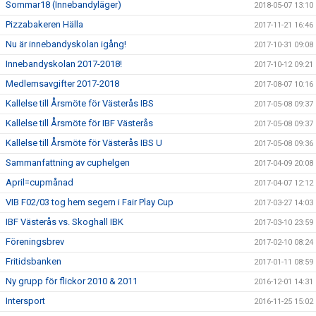
Sommar18 (Innebandyläger)
2018-05-07 13:10
Pizzabakeren Hälla
2017-11-21 16:46
Nu är innebandyskolan igång!
2017-10-31 09:08
Innebandyskolan 2017-2018!
2017-10-12 09:21
Medlemsavgifter 2017-2018
2017-08-07 10:16
Kallelse till Årsmöte för Västerås IBS
2017-05-08 09:37
Kallelse till Årsmöte för IBF Västerås
2017-05-08 09:37
Kallelse till Årsmöte för Västerås IBS U
2017-05-08 09:36
Sammanfattning av cuphelgen
2017-04-09 20:08
April=cupmånad
2017-04-07 12:12
VIB F02/03 tog hem segern i Fair Play Cup
2017-03-27 14:03
IBF Västerås vs. Skoghall IBK
2017-03-10 23:59
Föreningsbrev
2017-02-10 08:24
Fritidsbanken
2017-01-11 08:59
Ny grupp för flickor 2010 & 2011
2016-12-01 14:31
Intersport
2016-11-25 15:02