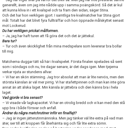
generellt, även om jag inte nådde upp i samma poängskörd. Så det är kul
att kunna kliva in i ett kvalspel och ta fram den sidan, säger Stina.
Och det har hon verkligen gjort. I samtliga tre kvalmatcher har Stina gjort
mål. Totalt har det blivit fyra fullträffar och hon öppnade målskyttet senast
mot Lockerud.
Du har verkligen prickat målformen.
– Ja, jag har haft turen att få göra det och det är jättekul.
Bara tur?
– Tur och även skicklighet från mina medspelare som levererar bra bollar
till mig.
Matcherna duggar tätt så här i kvalspelet. Första finalen spelades så sent
som i söndags och nu, tre dagar senare, är det dags igen. Men tjejerna
verkar njuta av stundens allvar.
– Vi har en skön stämning. Jag tror absolut att man är lite nervös, men den
största känslan är väl mer pirrig. Vi har stafettpinnen och man kan inte göra
annat än att älska läget. Min känsla är jättebra och den känns bra i hela
laget.
Vad gjorde vi bra senast?
– Vi visade vår lagkapacitet. Vi har en otrolig bredd och vi kan med den stå
upp bra i både försvar och anfall.
Ändrar du några matchrutiner inför en finalfajt?
– Jag är ingen jätterutinmänniska. Men jag tänker väl lite extra på vad man
äter, ser till att kroppen får återhämta sig och får lite extra sömn.