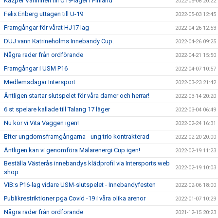
Kazper Vanninen till U19-läger i Finland
2022-05-08 20:22
Felix Enberg uttagen till U-19
2022-05-03 12:45
Framgångar för vårat HJ17 lag
2022-04-26 12:53
DUJ vann Katrineholms Innebandy Cup.
2022-04-26 09:25
Några rader från ordförande
2022-04-21 15:50
Framgångar i USM P16
2022-04-07 10:57
Medlemsdagar Intersport
2022-03-23 21:42
Äntligen startar slutspelet för våra damer och herrar!
2022-03-14 20:20
6 st spelare kallade till Talang 17 läger
2022-03-04 06:49
Nu kör vi Vita Väggen igen!
2022-02-24 16:31
Efter ungdomsframgångarna - ung trio kontrakterad
2022-02-20 20:00
Äntligen kan vi genomföra Mälarenergi Cup igen!
2022-02-19 11:23
Beställa Västerås innebandys klädprofil via Intersports web
2022-02-19 10:03
shop
VIB:s P16-lag vidare USM-slutspelet - Innebandyfesten
2022-02-06 18:00
Publikrestriktioner pga Covid -19 i våra olika arenor
2022-01-07 10:29
Några rader från ordförande
2021-12-15 20:23