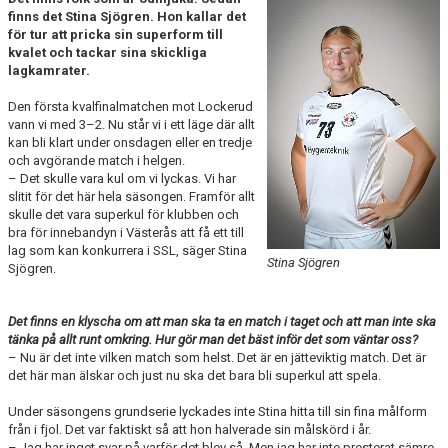
LET´S BE PROUD
finns det Stina Sjögren. Hon kallar det
för tur att pricka sin superform till
kvalet och tackar sina skickliga
POLICYS
lagkamrater.
NYHETER
Den första kvalfinalmatchen mot Lockerud
vann vi med 3–2. Nu står vi i ett läge där allt
kan bli klart under onsdagen eller en tredje
FÖRMÅNER
och avgörande match i helgen.
– Det skulle vara kul om vi lyckas. Vi har
KALENDER UNGDOM
slitit för det här hela säsongen. Framför allt
skulle det vara superkul för klubben och
MATCHER DAM
bra för innebandyn i Västerås att få ett till
lag som kan konkurrera i SSL, säger Stina
Stina Sjögren
Sjögren.
MATCHER HERR
TRUPPEN DAM
Det finns en klyscha om att man ska ta en match i taget och att man inte ska
tänka på allt runt omkring. Hur gör man det bäst inför det som väntar oss?
– Nu är det inte vilken match som helst. Det är en jätteviktig match. Det är
TRUPPEN HERR
det här man älskar och just nu ska det bara bli superkul att spela.
PLAY INNEBANDY
Under säsongens grundserie lyckades inte Stina hitta till sin fina målform
från i fjol. Det var faktiskt så att hon halverade sin målskörd i år.
– Jag har inget svar på varför det blev så. Men jag har inte presterat sämre