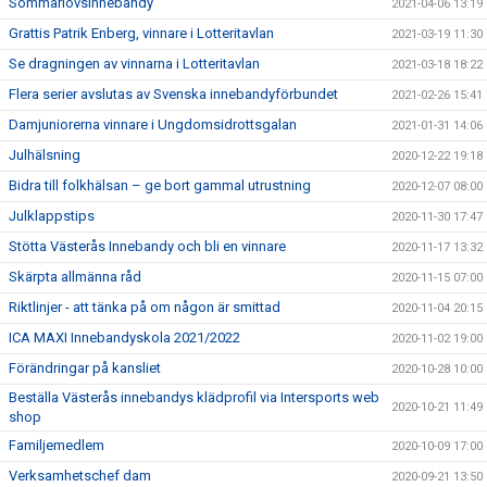
Sommarlovsinnebandy
2021-04-06 13:19
Grattis Patrik Enberg, vinnare i Lotteritavlan
2021-03-19 11:30
Se dragningen av vinnarna i Lotteritavlan
2021-03-18 18:22
Flera serier avslutas av Svenska innebandyförbundet
2021-02-26 15:41
Damjuniorerna vinnare i Ungdomsidrottsgalan
2021-01-31 14:06
Julhälsning
2020-12-22 19:18
Bidra till folkhälsan – ge bort gammal utrustning
2020-12-07 08:00
Julklappstips
2020-11-30 17:47
Stötta Västerås Innebandy och bli en vinnare
2020-11-17 13:32
Skärpta allmänna råd
2020-11-15 07:00
Riktlinjer - att tänka på om någon är smittad
2020-11-04 20:15
ICA MAXI Innebandyskola 2021/2022
2020-11-02 19:00
Förändringar på kansliet
2020-10-28 10:00
Beställa Västerås innebandys klädprofil via Intersports web
2020-10-21 11:49
shop
Familjemedlem
2020-10-09 17:00
Verksamhetschef dam
2020-09-21 13:50