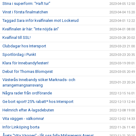
Stina i superform: “Haft tur”
2023-04-05 12:50
Vinst i första finalmatchen
2023-04-04 15:20
Taggad Sara inför kvalfinalen mot Lockerud
2023-04-01 12:22
Kvalfinalen är här: “Inte nöjda än”
2023-04-01 08:00
Kvalfinal till SSL!
2023-03-28 20:02
Clubdagar hos Intersport
2023-03-23 21:00
Sportlördag i Punkt
2023-03-23 20:35
Klara för Innebandyfesten!
2023-03-19 09:01
Debut för Thomas Blomqvist
2023-03-05 20:49
Västerås Innebandy söker Marknads- och
2023-01-23 20:24
arrangemangsansvarig
Några rader från ordförande
2022-12-15 16:01
Ge bort sport! 25% rabatt* hos Intersport
2022-12-13 12:44
Helmrich efter A-lagsdebuten
2022-12-08 19:00
Vita väggen - välkomna!
2022-12-02 14:33
Inför Linköping borta
2022-11-26 11:40
Årets "Vita Väggen" - låt oss fylla Mälarenergi Arena!
2022-11-21 20:15