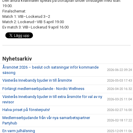
Den andra kvalfinalen spelas på bortaplan under onsdagen med start
19.00.
Finalschemat:
Match 1: VIB–Lockerud 3–2
Match 2: Lockerud–VIB 5 april 19.00
Ev match 3: VIB–Lockerud 9 april 16.00
Nyhetsarkiv
Årsmötet 2026 – beslut och satsningar inför kommande
2026-06-22 09:24
säsong
Västerås Innebandy bjuder in till årsmöte
2026-05-03 17:43
Förlängt medlemserbjudande - Nordic Wellness
2026-04-20 16:32
Västerås Innebandy bjuder in till extra årsmöte för val av ny
2026-03-25 11:04
revisor
Halva priset på fönsterputs!
2026-02-27 16:00
Medlemserbjudande från vår nya samarbetspartner
2026-02-18 17:22
Partyhub
En varm julhälsning
2025-12-09 11:06