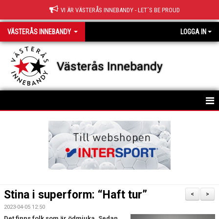
VI ÄR VÄSTERÅS INNEBANDY - LET´S BE PROUD
VÄSTERÅS INNEBANDY
LOGGA IN
Västerås Innebandy
HEM
OM KLUBBEN
KONTAKT
STYRELSE
Stina i superform: “Haft tur”
<
>
KLUBBFAKTA
2023-04-05 12:50
Det finns folk som är ödmjuka. Sedan