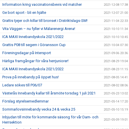
Information kring vaccinationsbevis vid matcher
2021-12-08 17:38
Ge bort sport - bli en hjälte
2021-12-07 21:00
Grattis tjejer och killar till bronset i Distriktslags-SM!
2021-11-04 22:33
Vita Väggen – nu fyller vi Mälarenergi Arena!
2021-10-10 11:34
ICA MAXI Innebandyskola 2021/2022
2021-10-10 10:45
Grattis P08 till segern i Göransson Cup
2021-10-04 07:30
Föreningsdagar på Intersport
2021-09-06 20:36
Härliga framgångar för våra herrjuniorer!
2021-08-29 19:04
ICA MAXI Innebandyskola 2021/2022
2021-08-23 11:15
Prova på innebandy på öppet hus!
2021-08-05 14:41
Ledare sökes till P06/07
2021-08-02 08:06
Västerås Innebandy kallar till årsmöte torsdag 1 juli 2021
2021-05-23 13:02
Förslag styrelsemedlemmar
2021-05-14 17:20
Sommarlovsinnebandy vecka 24 & vecka 25
2021-05-10 15:19
Inbjudan till möte för kommande säsong för vår Dam- och
2021-05-09 19:01
Herrsektion