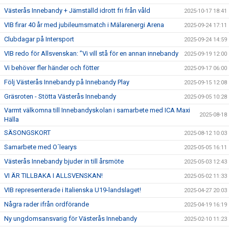
Västerås Innebandy + Jämställd idrott fri från våld
2025-10-17 18:41
VIB firar 40 år med jubileumsmatch i Mälarenergi Arena
2025-09-24 17:11
Clubdagar på Intersport
2025-09-24 14:59
VIB redo för Allsvenskan: ”Vi vill stå för en annan innebandy
2025-09-19 12:00
Vi behöver fler händer och fötter
2025-09-17 06:00
Följ Västerås Innebandy på Innebandy Play
2025-09-15 12:08
Gräsroten - Stötta Västerås Innebandy
2025-09-05 10:28
Varmt välkomna till Innebandyskolan i samarbete med ICA Maxi
2025-08-18
Hälla
SÄSONGSKORT
2025-08-12 10:03
Samarbete med O´learys
2025-05-05 16:11
Västerås Innebandy bjuder in till årsmöte
2025-05-03 12:43
VI ÄR TILLBAKA I ALLSVENSKAN!
2025-05-02 11:33
VIB representerade i Italienska U19-landslaget!
2025-04-27 20:03
Några rader ifrån ordförande
2025-04-19 16:19
Ny ungdomsansvarig för Västerås Innebandy
2025-02-10 11:23