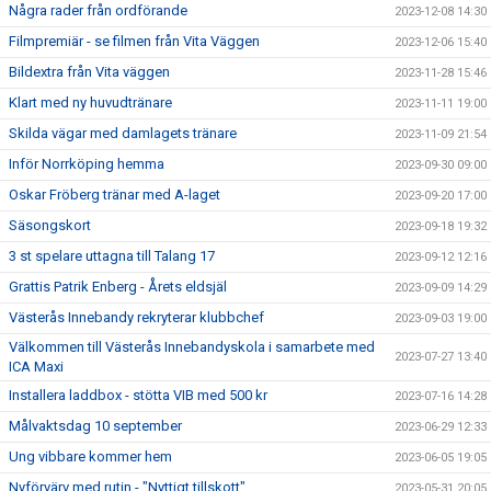
Några rader från ordförande
2023-12-08 14:30
Filmpremiär - se filmen från Vita Väggen
2023-12-06 15:40
Bildextra från Vita väggen
2023-11-28 15:46
Klart med ny huvudtränare
2023-11-11 19:00
Skilda vägar med damlagets tränare
2023-11-09 21:54
Inför Norrköping hemma
2023-09-30 09:00
Oskar Fröberg tränar med A-laget
2023-09-20 17:00
Säsongskort
2023-09-18 19:32
3 st spelare uttagna till Talang 17
2023-09-12 12:16
Grattis Patrik Enberg - Årets eldsjäl
2023-09-09 14:29
Västerås Innebandy rekryterar klubbchef
2023-09-03 19:00
Välkommen till Västerås Innebandyskola i samarbete med
2023-07-27 13:40
ICA Maxi
Installera laddbox - stötta VIB med 500 kr
2023-07-16 14:28
Målvaktsdag 10 september
2023-06-29 12:33
Ung vibbare kommer hem
2023-06-05 19:05
Nyförvärv med rutin - "Nyttigt tillskott"
2023-05-31 20:05