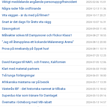
Viktigt meddelande angående personuppgiftsincident
2025-02-06 15:01
Några rader från ordförande
2024-12-13 11:36
Vita väggen - är du med på filmen?
2024-10-17 20:21
Snart är det dags för årets vita vägg
2024-10-07 16:31
Säsongskort
2024-09-03 11:45
Målvakter sökes till Damjuniorer och Flickor Klass1
2024-08-27 18:55
”Jag vill återuppleva ett kokande Mälarenergi Arena”
2024-08-12 20:00
Prova på innebandy på Öppet hus!
2024-08-11 10:19
2024-07-25 12:25
David Kangas till NAFL och Fresno, Kalifornien
2024-07-05 12:06
Klart med material-partners
2024-06-03 19:00
Två tunga förlängningar
2024-06-01 18:00
Afrikanska mästarna var på besök
2024-05-17 13:39
Västerås IBF - det historiska namnet är tillbaka
2024-05-15 18:42
Superduo klar som tränare för Damlaget
2024-05-15 09:16
Övernatta i Göteborg med VIB-rabatt
2024-05-13 14:57