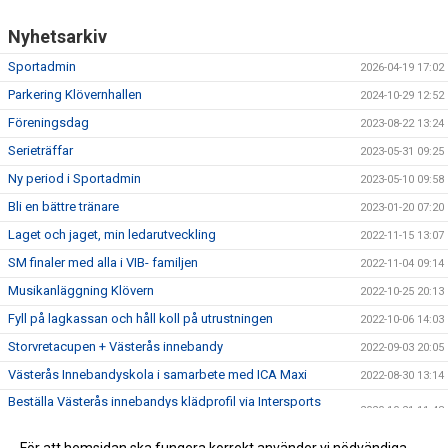
Nyhetsarkiv
Sportadmin
2026-04-19 17:02
Parkering Klövernhallen
2024-10-29 12:52
Föreningsdag
2023-08-22 13:24
Serieträffar
2023-05-31 09:25
Ny period i Sportadmin
2023-05-10 09:58
Bli en bättre tränare
2023-01-20 07:20
Laget och jaget, min ledarutveckling
2022-11-15 13:07
SM finaler med alla i VIB- familjen
2022-11-04 09:14
Musikanläggning Klövern
2022-10-25 20:13
Fyll på lagkassan och håll koll på utrustningen
2022-10-06 14:03
Storvretacupen + Västerås innebandy
2022-09-03 20:05
Västerås Innebandyskola i samarbete med ICA Maxi
2022-08-30 13:14
Beställa Västerås innebandys klädprofil via Intersports
2020-10-21 11:48
webshop
John Kvist klar för utvecklingslaget
2020-07-30 19:49