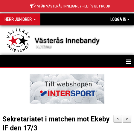
VI ÄR VÄSTERÅS INNEBANDY - LET´S BE PROUD
HERR JUNIORER
LOGGA IN
Västerås Innebandy
HJ17/HJ
HEM
TRUPPEN
NYHETER
KALENDER
Sekretariatet i matchen mot Ekeby
<
>
MATCHER
IF den 17/3