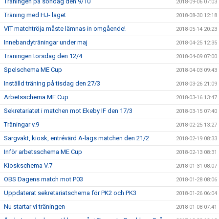
Träningen på söndag den 9/10
2018-09-06 07:03
Träning med HJ- laget
2018-08-30 12:18
VIT matchtröja måste lämnas in omgående!
2018-05-14 20:23
Innebandyträningar under maj
2018-04-25 12:35
Träningen torsdag den 12/4
2018-04-09 07:00
Spelschema ME Cup
2018-04-03 09:43
Inställd träning på tisdag den 27/3
2018-03-26 21:09
Arbetsschema ME Cup
2018-03-16 13:47
Sekretariatet i matchen mot Ekeby IF den 17/3
2018-03-15 07:40
Träningar v.9
2018-02-25 13:27
Sargvakt, kiosk, entrévärd A-lags matchen den 21/2
2018-02-19 08:33
Inför arbetsschema ME Cup
2018-02-13 08:31
Kioskschema V.7
2018-01-31 08:07
OBS Dagens match mot P03
2018-01-28 08:06
Uppdaterat sekretariatschema för PK2 och PK3
2018-01-26 06:04
Nu startar vi träningen
2018-01-08 07:41