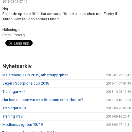
2018-03-15 07:40
DOKUMENT
Hej
Följande spelare föräldrar ansvarar för seket i matchen mot Ekeby If
Anton Gentzell och Tobias Lundin
Hälsningar
Patrik Enberg
Nyhetsarkiv
Mälarenergi Cup 2019, arbetsuppgifter
2019-01-29 10:47
Seger i Scorpions cup 2018
2018-11-07 07:49
Träningar v.44
2018-10-25 11:49
Hur kan du som vuxen stötta barn som idrottar?
2018-10-18 13:24
Träningar v.39
2018-09-23 08:30
Träning v.38
2018-09-16 20:41
Medlemsavgiften 18/19
2018-09-07 17:31