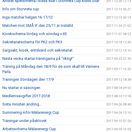
Ändrat spelschema i klass svår i Storvreta Cup klass Svår
2017-12-30 12:13
Info om Storvreta cup
2017-12-15 06:21
Inga matcher helgen 16-17/12
2017-12-15 06:19
Matchen mot SMÅ IF den 25/11 är inställd
2017-11-24 21:02
Kioskschema lördag och söndag v.45
2017-11-07 08:53
Sekretariatschema för PK2 och PK3
2017-10-18 15:40
Sargvakt, kiosk, entrévärd och sekretariat
2017-10-12 14:10
Nästa vecka startar träningarna på "riktigt"
2017-09-23 07:30
Träning på Måndag den 18/9 för de som skall till Värnens
2017-09-17 16:26
Pärla
Träningen Söndagen den 17/9
2017-09-13 18:38
Nu startar vi säsongen
2017-08-18 09:55
Medlemsavgifter 2017-2018
2017-08-10 13:18
Sista minuten ändring...
2017-04-26 08:48
Summering inför Mälarenergi Cup
2017-04-24 15:16
Träningar under påsklovet
2017-04-10 07:24
Arbetsschema Mälarenergi Cup
2017-04-03 16:59