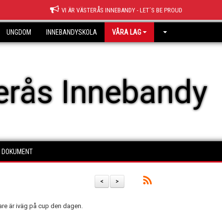
VI ÄR VÄSTERÅS INNEBANDY - LET´S BE PROUD
UNGDOM
INNEBANDYSKOLA
VÅRA LAG
erås Innebandy
DOKUMENT
<
>
are är iväg på cup den dagen.