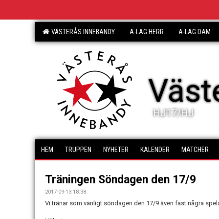
VÄSTERÅS INNEBANDY
A-LAG HERR
A-LAG DAM
Väst
HJ17/HJ
HEM
TRUPPEN
NYHETER
KALENDER
MATCHER
Träningen Söndagen den 17/9
2017-09-13 18:38
Vi tränar som vanligt söndagen den 17/9 även fast några spel