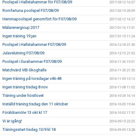
Poolspel i Hallstahammar för F07/08/09
2017-03-12 16:57
Romfartuna poolspel F07/08/09
2017-02-19 20:09
Hemmapoolspel genomfört för F07/08/09
2017-02-12 16:27
Mälarenergicup 2017
2017-01-16 17:01
Ingen träning 19 jan
2017-01-13 11:24
Poolspel i Hallstahammar F07/08/09
2016-12-18 21:30
Julavslutning F07/08/09
2016-12-15 21:02
Poolspel i Surahammar F07/08/09
2016-11-26 19:01
Matchvärd VIB-Skoghalls
2016-11-20 21:35
Ingen träning på torsdagar v46-48
2016-11-09 15:15
Ingen träning tisdag 8 nov
2016-11-08 11:02
Träning under höstlovet
2016-10-24 16:14
Inställd träning tisdag den 11 oktober
2016-10-05 19:44
Föräldramöte 13 okt kl 17
2016-10-02 17:37
Vi är igång!
2016-09-13 22:25
Träningsstart tisdag 13/9 kl 18
2016-09-09 13:28