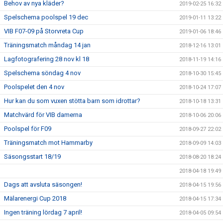
Behov av nya kläder?
2019-02-25 16:32
Spelschema poolspel 19 dec
2019-01-11 13:22
VIB F07-09 på Storvreta Cup
2019-01-06 18:46
Träningsmatch måndag 14 jan
2018-12-16 13:01
Lagfotografering 28 nov kl 18
2018-11-19 14:16
Spelschema söndag 4 nov
2018-10-30 15:45
Poolspelet den 4 nov
2018-10-24 17:07
Hur kan du som vuxen stötta barn som idrottar?
2018-10-18 13:31
Matchvärd för VIB damerna
2018-10-06 20:06
Poolspel för F09
2018-09-27 22:02
Träningsmatch mot Hammarby
2018-09-09 14:03
Säsongsstart 18/19
2018-08-20 18:24
2018-04-18 19:49
Dags att avsluta säsongen!
2018-04-15 19:56
Mälarenergi Cup 2018
2018-04-15 17:34
Ingen träning lördag 7 april!
2018-04-05 09:54