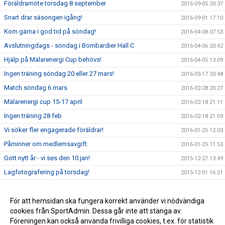
Föräldramöte torsdag 8 september
2016-09-05 20:37
Snart drar säsongen igång!
2016-09-01 17:10
Kom gärna i god tid på söndag!
2016-04-08 07:53
Avslutningdags - söndag i Bombardier Hall C
2016-04-06 20:42
Hjälp på Mälarenergi Cup behövs!
2016-04-05 13:09
Ingen träning söndag 20 eller 27 mars!
2016-03-17 20:48
Match söndag 6 mars
2016-02-28 20:27
Mälarenergi cup 15-17 april
2016-02-18 21:11
Ingen träning 28 feb
2016-02-18 21:09
Vi söker fler engagerade föräldrar!
2016-01-25 12:03
Påminner om medlemsavgift
2016-01-25 11:53
Gott nytt år - vi ses den 10 jan!
2015-12-27 13:49
Lagfotografering på torsdag!
2015-12-01 16:21
Nästa träning 29 nov
2015-11-22 20:40
Träning idag 15.30
För att hemsidan ska fungera korrekt använder vi nödvändiga
2015-11-15 10:49
cookies från SportAdmin. Dessa går inte att stänga av.
Kommande träningar
2015-11-04 20:57
Föreningen kan också använda frivilliga cookies, t.ex. för statistik