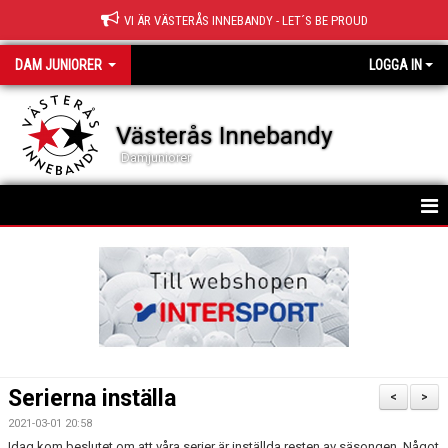
VI ÄR VÄSTERÅS INNEBANDY - LET´S BE PROUD
DAM JUNIORER
LOGGA IN
Västerås Innebandy
Damjuniorer
HEM
TRUPPEN
NYHETER
KALENDER
Serierna inställa
<
>
MATCHER
2021-03-01 20:58
Idag kom beslutet om att våra serier är inställda resten av säsongen. Något