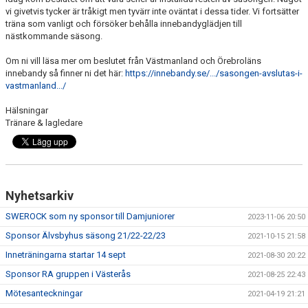
DOKUMENT
vi givetvis tycker är tråkigt men tyvärr inte oväntat i dessa tider. Vi fortsätter
träna som vanligt och försöker behålla innebandyglädjen till
nästkommande säsong.
Om ni vill läsa mer om beslutet från Västmanland och Örebroläns
innebandy så finner ni det här:
https://innebandy.se/.../sasongen-avslutas-i-
vastmanland.../
Hälsningar
Tränare & lagledare
Nyhetsarkiv
SWEROCK som ny sponsor till Damjuniorer
2023-11-06 20:50
Sponsor Älvsbyhus säsong 21/22-22/23
2021-10-15 21:58
Inneträningarna startar 14 sept
2021-08-30 20:22
Sponsor RA gruppen i Västerås
2021-08-25 22:43
Mötesanteckningar
2021-04-19 21:21