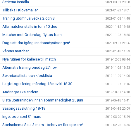
Serierna inställa
2021-03-01 20:58
Tillbaka i Klöverhallen
2021-01-21 18:01
Träning utomhus vecka 2 och 3
2021-01-08 14:48
Alla matcher ställs in tom 10 dec
2020-11-12 19:48
Matcher mot Örebrolag flyttas fram
2020-11-03 18:55
Dags att dra igång innebandysäsongen!
2020-09-07 21:56
Vårens matcher
2020-01-18 11:53
Nya rutiner för kallelse till match
2019-12-03 08:44
Alternativ träning onsdag 27 nov
2019-11-24 19:23
Sekretariatlista och kiosklista
2019-11-09 14:06
Lagfotografering måndag 18 nov kl 18.30
2019-11-07 11:16
Ändringar i kalendern
2019-10-07 14:18
Sista uteträningen innan sommarledighet 25 juni
2019-06-18 16:41
Säsongsavslutning 18/19
2019-04-15 20:09
Inget poolspel 31 mars
2019-03-20 15:29
Spelschema Sala 3 mars - behov av fler spelare!
2019-02-25 16:35