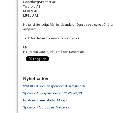
Söderberg&Partner AB
Twofold AB
M-Bilar AB
MPSJU AB
Nu tar vi lite ledigt från innebandyn, några av oss syns på förs
aug/sept.
Tack för de fina blommorna som vi fick!
Mvh
P-G, Maria, Jocke, Ida, Emil och Sebastian
Nyhetsarkiv
SWEROCK som ny sponsor till Damjuniorer
Sponsor Älvsbyhus säsong 21/22-22/23
Inneträningarna startar 14 sept
Sponsor RA gruppen i Västerås