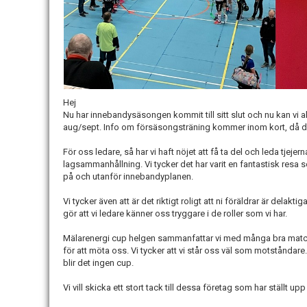
Hej
Nu har innebandysäsongen kommit till sitt slut och nu kan vi all
aug/sept. Info om försäsongsträning kommer inom kort, då d
För oss ledare, så har vi haft nöjet att få ta del och leda tjej
lagsammanhållning. Vi tycker det har varit en fantastisk resa s
på och utanför innebandyplanen.
Vi tycker även att är det riktigt roligt att ni föräldrar är delakt
gör att vi ledare känner oss tryggare i de roller som vi har.
Mälarenergi cup helgen sammanfattar vi med många bra mat
för att möta oss. Vi tycker att vi står oss väl som motståndare.
blir det ingen cup.
Vi vill skicka ett stort tack till dessa företag som har ställt 