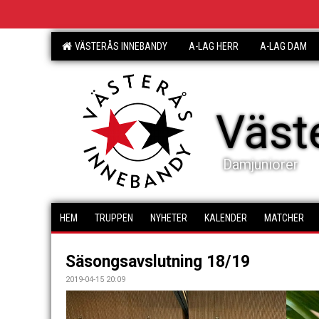
VÄSTERÅS INNEBANDY
A-LAG HERR
A-LAG DAM
Väst
Damjuniorer
HEM
TRUPPEN
NYHETER
KALENDER
MATCHER
Säsongsavslutning 18/19
2019-04-15 20:09