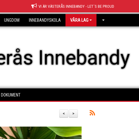
VI ÄR VÄSTERÅS INNEBANDY - LET´S BE PROUD
UNGDOM
INNEBANDYSKOLA
VÅRA LAG
erås Innebandy
DOKUMENT
<
>