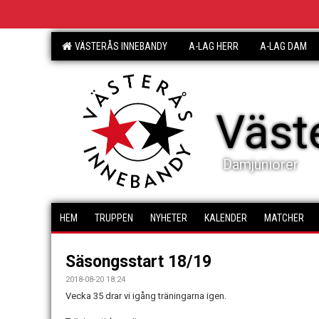
VÄSTERÅS INNEBANDY
A-LAG HERR
A-LAG DAM
Väst
Damjuniorer
HEM
TRUPPEN
NYHETER
KALENDER
MATCHER
Säsongsstart 18/19
2018-08-20 18:24
Vecka 35 drar vi igång träningarna igen.