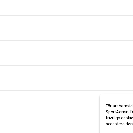
För att hemsid
SportAdmin. De
frivilliga cooki
acceptera des