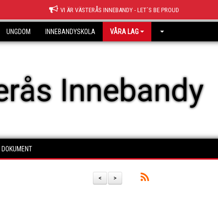
VI ÄR VÄSTERÅS INNEBANDY - LET´S BE PROUD
UNGDOM
INNEBANDYSKOLA
VÅRA LAG
erås Innebandy
DOKUMENT
<
>