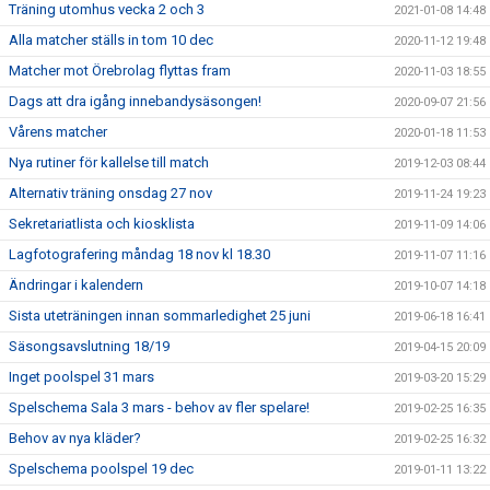
Träning utomhus vecka 2 och 3
2021-01-08 14:48
Alla matcher ställs in tom 10 dec
2020-11-12 19:48
Matcher mot Örebrolag flyttas fram
2020-11-03 18:55
Dags att dra igång innebandysäsongen!
2020-09-07 21:56
Vårens matcher
2020-01-18 11:53
Nya rutiner för kallelse till match
2019-12-03 08:44
Alternativ träning onsdag 27 nov
2019-11-24 19:23
Sekretariatlista och kiosklista
2019-11-09 14:06
Lagfotografering måndag 18 nov kl 18.30
2019-11-07 11:16
Ändringar i kalendern
2019-10-07 14:18
Sista uteträningen innan sommarledighet 25 juni
2019-06-18 16:41
Säsongsavslutning 18/19
2019-04-15 20:09
Inget poolspel 31 mars
2019-03-20 15:29
Spelschema Sala 3 mars - behov av fler spelare!
2019-02-25 16:35
Behov av nya kläder?
2019-02-25 16:32
Spelschema poolspel 19 dec
2019-01-11 13:22