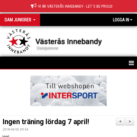
VI ÄR VÄSTERÅS INNEBANDY - LET´S BE PROUD
DAM JUNIORER
LOGGA IN
Västerås Innebandy
Damjuniorer
HEM
TRUPPEN
NYHETER
KALENDER
Ingen träning lördag 7 april!
<
>
MATCHER
2018-04-05 09:54
Hej!