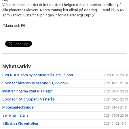
DOKUMENT
Vi hade missat att det är Irstablixten i helgen och det spelas handboll på
alla planerna i Klövern. Nästa träning blir alltså på onsdag 11 april kl 16.45
som vanligt. Sista finslipningen inför Mälarenergi Cup! ;-)
/Maria och PG
Nyhetsarkiv
SWEROCK som ny sponsor till Damjuniorer
2023-11-06 20:50
Sponsor Älvsbyhus säsong 21/22-22/23
2021-10-15 21:58
Inneträningarna startar 14 sept
2021-08-30 20:22
Sponsor RA gruppen i Västerås
2021-08-25 22:43
Mötesanteckningar
2021-04-19 21:21
Serierna inställa
2021-03-01 20:58
Tillbaka i Klöverhallen
2021-01-21 18:01