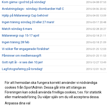
Kom gärna i god tid på söndag!
2016-04-08 07:53
Avslutningdags - söndag i Bombardier Hall C
2016-04-06 20:42
Hjälp på Mälarenergi Cup behövs!
2016-04-05 13:09
Ingen träning söndag 20 eller 27 mars!
2016-03-17 20:48
Match söndag 6 mars
2016-02-28 20:27
Mälarenergi cup 15-17 april
2016-02-18 21:11
Ingen träning 28 feb
2016-02-18 21:09
Vi söker fler engagerade föräldrar!
2016-01-25 12:03
Påminner om medlemsavgift
2016-01-25 11:53
Gott nytt år - vi ses den 10 jan!
2015-12-27 13:49
Lagfotografering på torsdag!
2015-12-01 16:21
Nästa träning 29 nov
2015-11-22 20:40
Träning idag 15.30
För att hemsidan ska fungera korrekt använder vi nödvändiga
2015-11-15 10:49
cookies från SportAdmin. Dessa går inte att stänga av.
Kommande träningar
2015-11-04 20:57
Föreningen kan också använda frivilliga cookies, t.ex. för statistik
eller marknadsföring. Du väljer själv om du vill acceptera dessa.
Anpassa dina val