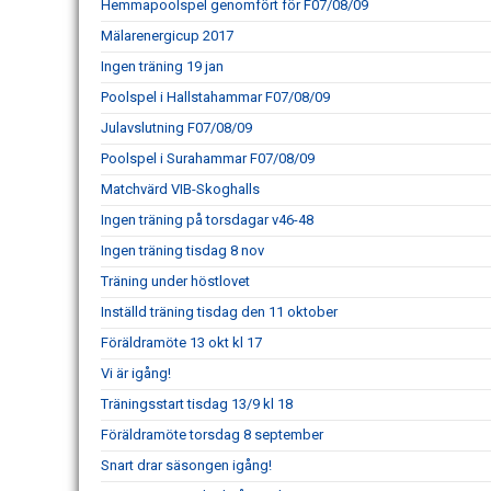
Hemmapoolspel genomfört för F07/08/09
Mälarenergicup 2017
Ingen träning 19 jan
Poolspel i Hallstahammar F07/08/09
Julavslutning F07/08/09
Poolspel i Surahammar F07/08/09
Matchvärd VIB-Skoghalls
Ingen träning på torsdagar v46-48
Ingen träning tisdag 8 nov
Träning under höstlovet
Inställd träning tisdag den 11 oktober
Föräldramöte 13 okt kl 17
Vi är igång!
Träningsstart tisdag 13/9 kl 18
Föräldramöte torsdag 8 september
Snart drar säsongen igång!