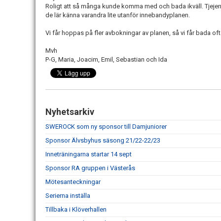
Roligt att så många kunde komma med och bada ikväll. Tjejerna 
de lär känna varandra lite utanför innebandyplanen.
Vi får hoppas på fler avbokningar av planen, så vi får bada ofta
Mvh
P-G, Maria, Joacim, Emil, Sebastian och Ida
Nyhetsarkiv
SWEROCK som ny sponsor till Damjuniorer
Sponsor Älvsbyhus säsong 21/22-22/23
Inneträningarna startar 14 sept
Sponsor RA gruppen i Västerås
Mötesanteckningar
Serierna inställa
Tillbaka i Klöverhallen