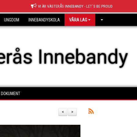
VI ÄR VÄSTERÅS INNEBANDY - LET´S BE PROUD
UNGDOM
INNEBANDYSKOLA
VÅRA LAG
erås Innebandy
DOKUMENT
<
>