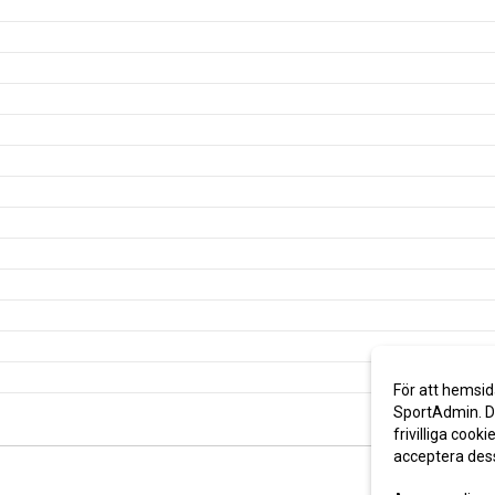
För att hemsid
SportAdmin. De
frivilliga cooki
acceptera des