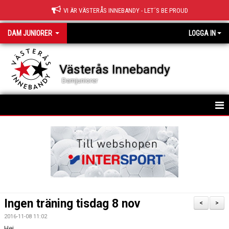
VI ÄR VÄSTERÅS INNEBANDY - LET´S BE PROUD
DAM JUNIORER
LOGGA IN
Västerås Innebandy
Damjuniorer
HEM
TRUPPEN
NYHETER
KALENDER
Ingen träning tisdag 8 nov
<
>
MATCHER
2016-11-08 11:02
Hej