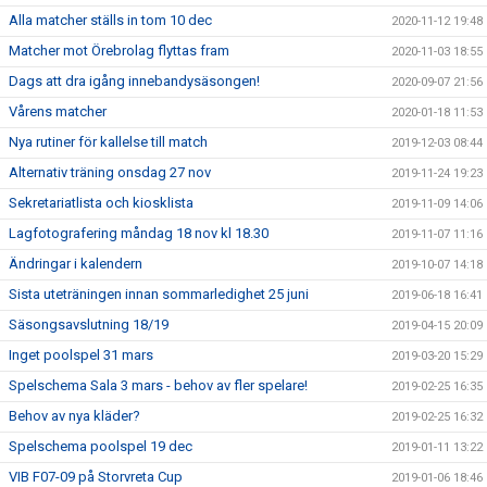
Alla matcher ställs in tom 10 dec
2020-11-12 19:48
Matcher mot Örebrolag flyttas fram
2020-11-03 18:55
Dags att dra igång innebandysäsongen!
2020-09-07 21:56
Vårens matcher
2020-01-18 11:53
Nya rutiner för kallelse till match
2019-12-03 08:44
Alternativ träning onsdag 27 nov
2019-11-24 19:23
Sekretariatlista och kiosklista
2019-11-09 14:06
Lagfotografering måndag 18 nov kl 18.30
2019-11-07 11:16
Ändringar i kalendern
2019-10-07 14:18
Sista uteträningen innan sommarledighet 25 juni
2019-06-18 16:41
Säsongsavslutning 18/19
2019-04-15 20:09
Inget poolspel 31 mars
2019-03-20 15:29
Spelschema Sala 3 mars - behov av fler spelare!
2019-02-25 16:35
Behov av nya kläder?
2019-02-25 16:32
Spelschema poolspel 19 dec
2019-01-11 13:22
VIB F07-09 på Storvreta Cup
2019-01-06 18:46