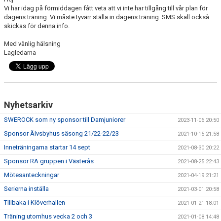
DOKUMENT
Vi har idag på förmiddagen fått veta att vi inte har tillgång till vår plan för
dagens träning. Vi måste tyvärr ställa in dagens träning. SMS skall också
skickas för denna info.
Med vänlig hälsning
Lagledarna
Nyhetsarkiv
SWEROCK som ny sponsor till Damjuniorer
2023-11-06 20:50
Sponsor Älvsbyhus säsong 21/22-22/23
2021-10-15 21:58
Inneträningarna startar 14 sept
2021-08-30 20:22
Sponsor RA gruppen i Västerås
2021-08-25 22:43
Mötesanteckningar
2021-04-19 21:21
Serierna inställa
2021-03-01 20:58
Tillbaka i Klöverhallen
2021-01-21 18:01
Träning utomhus vecka 2 och 3
2021-01-08 14:48