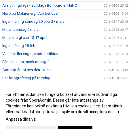
Avslutningdags - söndag i Bombardier Hall C
2016-04-06 20:42
Hjälp på Mälarenergi Cup behövs!
2016-04-05 13:09
Ingen träning söndag 20 eller 27 mars!
2016-03-17 20:48
Match söndag 6 mars
2016-02-28 20:27
Mälarenergi cup 15-17 april
2016-02-18 21:11
Ingen träning 28 feb
2016-02-18 21:09
Vi söker fler engagerade föräldrar!
2016-01-25 12:03
Påminner om medlemsavgift
2016-01-25 11:53
Gott nytt år - vi ses den 10 jan!
2015-12-27 13:49
Lagfotografering på torsdag!
2015-12-01 16:21
Nästa träning 29 nov
2015-11-22 20:40
Träning idag 15.30
För att hemsidan ska fungera korrekt använder vi nödvändiga
2015-11-15 10:49
cookies från SportAdmin. Dessa går inte att stänga av.
Kommande träningar
2015-11-04 20:57
Föreningen kan också använda frivilliga cookies, t.ex. för statistik
eller marknadsföring. Du väljer själv om du vill acceptera dessa.
Anpassa dina val
Cookie-inställningar
Gå till Webbversion