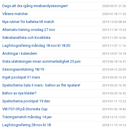
Dags att dra igång innebandysäsongen!
2020-09-07 21:56
Vårens matcher
2020-01-18 11:53
Nya rutiner för kallelse till match
2019-12-03 08:44
Alternativ träning onsdag 27 nov
2019-11-24 19:23
Sekretariatlista och kiosklista
2019-11-09 14:06
Lagfotografering måndag 18 nov kl 18.30
2019-11-07 11:16
Ändringar i kalendern
2019-10-07 14:18
Sista uteträningen innan sommarledighet 25 juni
2019-06-18 16:41
Säsongsavslutning 18/19
2019-04-15 20:09
Inget poolspel 31 mars
2019-03-20 15:29
Spelschema Sala 3 mars - behov av fler spelare!
2019-02-25 16:35
Behov av nya kläder?
2019-02-25 16:32
Spelschema poolspel 19 dec
2019-01-11 13:22
VIB F07-09 på Storvreta Cup
2019-01-06 18:46
Träningsmatch måndag 14 jan
2018-12-16 13:01
Lagfotografering 28 nov kl 18
2018-11-19 14:16