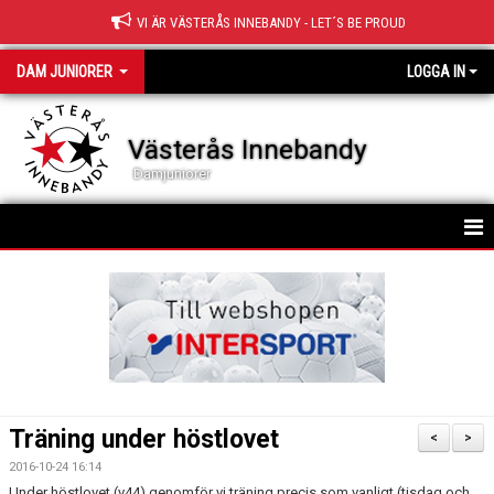
VI ÄR VÄSTERÅS INNEBANDY - LET´S BE PROUD
DAM JUNIORER
LOGGA IN
Västerås Innebandy
Damjuniorer
HEM
TRUPPEN
NYHETER
KALENDER
Träning under höstlovet
<
>
MATCHER
2016-10-24 16:14
Under höstlovet (v44) genomför vi träning precis som vanligt (tisdag och