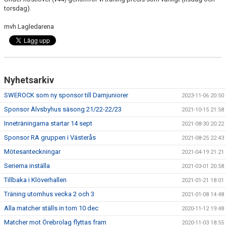
DOKUMENT
torsdag).
mvh Lagledarena
Nyhetsarkiv
SWEROCK som ny sponsor till Damjuniorer
2023-11-06 20:50
Sponsor Älvsbyhus säsong 21/22-22/23
2021-10-15 21:58
Inneträningarna startar 14 sept
2021-08-30 20:22
Sponsor RA gruppen i Västerås
2021-08-25 22:43
Mötesanteckningar
2021-04-19 21:21
Serierna inställa
2021-03-01 20:58
Tillbaka i Klöverhallen
2021-01-21 18:01
Träning utomhus vecka 2 och 3
2021-01-08 14:48
Alla matcher ställs in tom 10 dec
2020-11-12 19:48
Matcher mot Örebrolag flyttas fram
2020-11-03 18:55