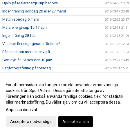
Hjälp på Mälarenergi Cup behövs!
2016-04-05 13:09
Ingen träning söndag 20 eller 27 mars!
2016-03-17 20:48
Match söndag 6 mars
2016-02-28 20:27
Mälarenergi cup 15-17 april
2016-02-18 21:11
Ingen träning 28 feb
2016-02-18 21:09
Vi söker fler engagerade föräldrar!
2016-01-25 12:03
Påminner om medlemsavgift
2016-01-25 11:53
Gott nytt år - vi ses den 10 jan!
2015-12-27 13:49
Lagfotografering på torsdag!
2015-12-01 16:21
Nästa träning 29 nov
2015-11-22 20:40
Träning idag 15.30
För att hemsidan ska fungera korrekt använder vi nödvändiga
2015-11-15 10:49
cookies från SportAdmin. Dessa går inte att stänga av.
Kommande träningar
2015-11-04 20:57
Föreningen kan också använda frivilliga cookies, t.ex. för statistik
eller marknadsföring. Du väljer själv om du vill acceptera dessa.
Anpassa dina val
Cookie-inställningar
Gå till Webbversion
Acceptera nödvändiga
Acceptera alla