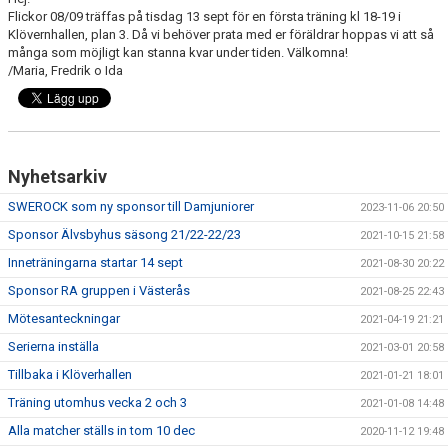
DOKUMENT
Flickor 08/09 träffas på tisdag 13 sept för en första träning kl 18-19 i
Klövernhallen, plan 3. Då vi behöver prata med er föräldrar hoppas vi att så
många som möjligt kan stanna kvar under tiden. Välkomna!
/Maria, Fredrik o Ida
Nyhetsarkiv
SWEROCK som ny sponsor till Damjuniorer
2023-11-06 20:50
Sponsor Älvsbyhus säsong 21/22-22/23
2021-10-15 21:58
Inneträningarna startar 14 sept
2021-08-30 20:22
Sponsor RA gruppen i Västerås
2021-08-25 22:43
Mötesanteckningar
2021-04-19 21:21
Serierna inställa
2021-03-01 20:58
Tillbaka i Klöverhallen
2021-01-21 18:01
Träning utomhus vecka 2 och 3
2021-01-08 14:48
Alla matcher ställs in tom 10 dec
2020-11-12 19:48