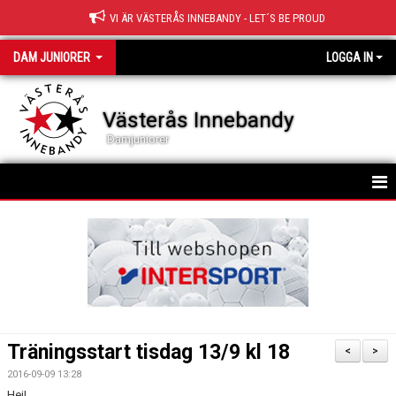
VI ÄR VÄSTERÅS INNEBANDY - LET´S BE PROUD
DAM JUNIORER
LOGGA IN
Västerås Innebandy
Damjuniorer
HEM
TRUPPEN
NYHETER
KALENDER
Träningsstart tisdag 13/9 kl 18
<
>
MATCHER
2016-09-09 13:28
Hej!