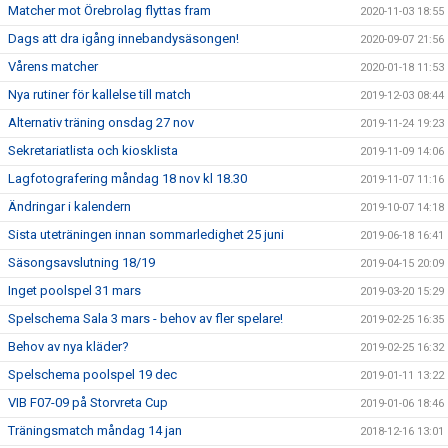
Matcher mot Örebrolag flyttas fram
2020-11-03 18:55
Dags att dra igång innebandysäsongen!
2020-09-07 21:56
Vårens matcher
2020-01-18 11:53
Nya rutiner för kallelse till match
2019-12-03 08:44
Alternativ träning onsdag 27 nov
2019-11-24 19:23
Sekretariatlista och kiosklista
2019-11-09 14:06
Lagfotografering måndag 18 nov kl 18.30
2019-11-07 11:16
Ändringar i kalendern
2019-10-07 14:18
Sista uteträningen innan sommarledighet 25 juni
2019-06-18 16:41
Säsongsavslutning 18/19
2019-04-15 20:09
Inget poolspel 31 mars
2019-03-20 15:29
Spelschema Sala 3 mars - behov av fler spelare!
2019-02-25 16:35
Behov av nya kläder?
2019-02-25 16:32
Spelschema poolspel 19 dec
2019-01-11 13:22
VIB F07-09 på Storvreta Cup
2019-01-06 18:46
Träningsmatch måndag 14 jan
2018-12-16 13:01