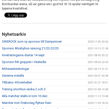
DOKUMENT
Bombardier arena, så var gärna ute i god tid. Kl 16 spelar nämligen VI-
tjejerna kvartsfinal.
Nyhetsarkiv
SWEROCK som ny sponsor till Damjuniorer
2023-11-06 20:50
Sponsor Älvsbyhus säsong 21/22-22/23
2021-10-15 21:58
Inneträningarna startar 14 sept
2021-08-30 20:22
Sponsor RA gruppen i Västerås
2021-08-25 22:43
Mötesanteckningar
2021-04-19 21:21
Serierna inställa
2021-03-01 20:58
Tillbaka i Klöverhallen
2021-01-21 18:01
Träning utomhus vecka 2 och 3
2021-01-08 14:48
Alla matcher ställs in tom 10 dec
2020-11-12 19:48
Matcher mot Örebrolag flyttas fram
2020-11-03 18:55