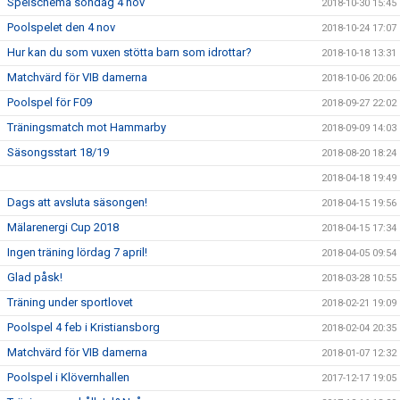
Spelschema söndag 4 nov
2018-10-30 15:45
Poolspelet den 4 nov
2018-10-24 17:07
Hur kan du som vuxen stötta barn som idrottar?
2018-10-18 13:31
Matchvärd för VIB damerna
2018-10-06 20:06
Poolspel för F09
2018-09-27 22:02
Träningsmatch mot Hammarby
2018-09-09 14:03
Säsongsstart 18/19
2018-08-20 18:24
2018-04-18 19:49
Dags att avsluta säsongen!
2018-04-15 19:56
Mälarenergi Cup 2018
2018-04-15 17:34
Ingen träning lördag 7 april!
2018-04-05 09:54
Glad påsk!
2018-03-28 10:55
Träning under sportlovet
2018-02-21 19:09
Poolspel 4 feb i Kristiansborg
2018-02-04 20:35
Matchvärd för VIB damerna
2018-01-07 12:32
Poolspel i Klövernhallen
2017-12-17 19:05