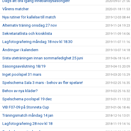
Dags att dra igång innebandysäsongen!
2020-09-07 21:56
Vårens matcher
2020-01-18 11:53
Nya rutiner för kallelse till match
2019-12-03 08:44
Alternativ träning onsdag 27 nov
2019-11-24 19:23
Sekretariatlista och kiosklista
2019-11-09 14:06
Lagfotografering måndag 18 nov kl 18.30
2019-11-07 11:16
Ändringar i kalendern
2019-10-07 14:18
Sista uteträningen innan sommarledighet 25 juni
2019-06-18 16:41
Säsongsavslutning 18/19
2019-04-15 20:09
Inget poolspel 31 mars
2019-03-20 15:29
Spelschema Sala 3 mars - behov av fler spelare!
2019-02-25 16:35
Behov av nya kläder?
2019-02-25 16:32
Spelschema poolspel 19 dec
2019-01-11 13:22
VIB F07-09 på Storvreta Cup
2019-01-06 18:46
Träningsmatch måndag 14 jan
2018-12-16 13:01
Lagfotografering 28 nov kl 18
2018-11-19 14:16