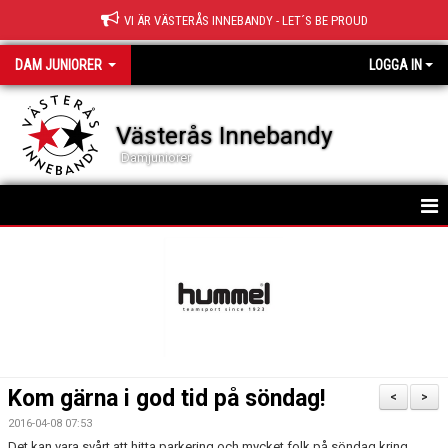
VI ÄR VÄSTERÅS INNEBANDY - LET´S BE PROUD
DAM JUNIORER
LOGGA IN
Västerås Innebandy
Damjuniorer
HEM
TRUPPEN
NYHETER
KALENDER
Kom gärna i god tid på söndag!
<
>
MATCHER
2016-04-08 07:53
Det kan vara svårt att hitta parkering och mycket folk på söndag kring