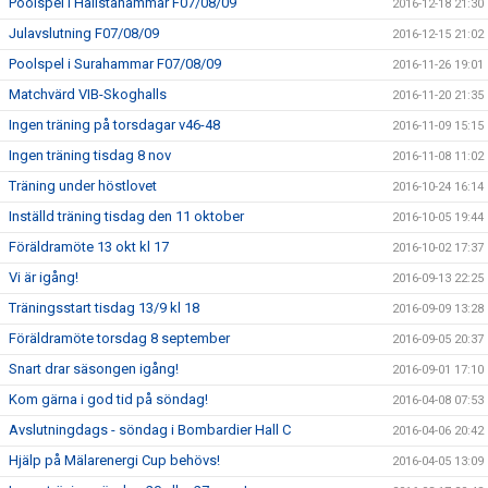
Poolspel i Hallstahammar F07/08/09
2016-12-18 21:30
Julavslutning F07/08/09
2016-12-15 21:02
Poolspel i Surahammar F07/08/09
2016-11-26 19:01
Matchvärd VIB-Skoghalls
2016-11-20 21:35
Ingen träning på torsdagar v46-48
2016-11-09 15:15
Ingen träning tisdag 8 nov
2016-11-08 11:02
Träning under höstlovet
2016-10-24 16:14
Inställd träning tisdag den 11 oktober
2016-10-05 19:44
Föräldramöte 13 okt kl 17
2016-10-02 17:37
Vi är igång!
2016-09-13 22:25
Träningsstart tisdag 13/9 kl 18
2016-09-09 13:28
Föräldramöte torsdag 8 september
2016-09-05 20:37
Snart drar säsongen igång!
2016-09-01 17:10
Kom gärna i god tid på söndag!
2016-04-08 07:53
Avslutningdags - söndag i Bombardier Hall C
2016-04-06 20:42
Hjälp på Mälarenergi Cup behövs!
2016-04-05 13:09