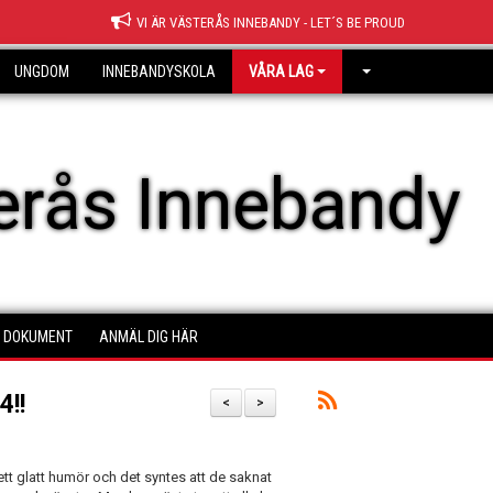
VI ÄR VÄSTERÅS INNEBANDY - LET´S BE PROUD
UNGDOM
INNEBANDYSKOLA
VÅRA LAG
erås Innebandy
DOKUMENT
ANMÄL DIG HÄR
4!!
<
>
ett glatt humör och det syntes att de saknat