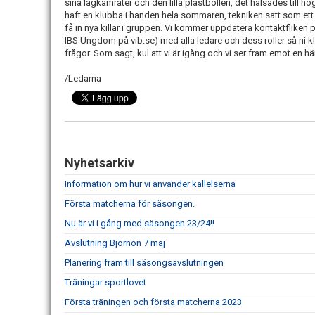
sina lagkamrater och den lilla plastbollen, det hälsades till hö
haft en klubba i handen hela sommaren, tekniken satt som ett 
få in nya killar i gruppen. Vi kommer uppdatera kontaktfliken p
IBS Ungdom på vib.se) med alla ledare och dess roller så ni kl
frågor. Som sagt, kul att vi är igång och vi ser fram emot en h
/Ledarna
Nyhetsarkiv
Information om hur vi använder kallelserna
Första matcherna för säsongen.
Nu är vi i gång med säsongen 23/24!!
Avslutning Björnön 7 maj
Planering fram till säsongsavslutningen
Träningar sportlovet
Första träningen och första matcherna 2023