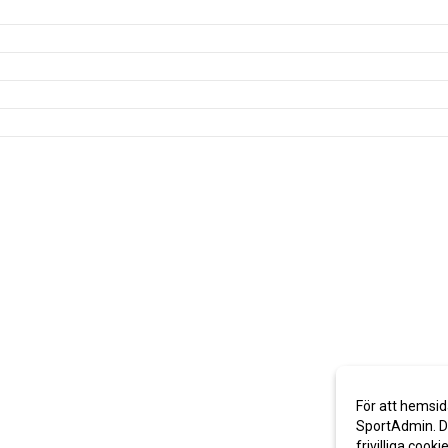
För att hemsid
SportAdmin. De
frivilliga cooki