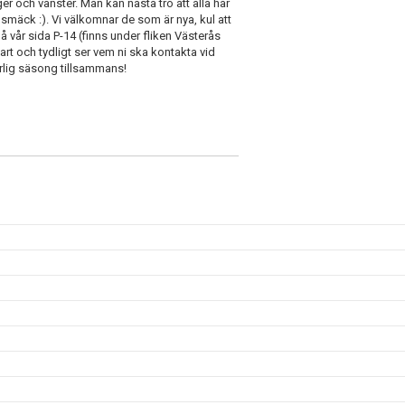
ger och vänster. Man kan nästa tro att alla har
smäck :). Vi välkomnar de som är nya, kul att
å vår sida P-14 (finns under fliken Västerås
art och tydligt ser vem ni ska kontakta vid
ärlig säsong tillsammans!