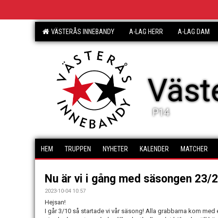
VÄSTERÅS INNEBANDY
A-LAG HERR
A-LAG DAM
Väst
P14
HEM
TRUPPEN
NYHETER
KALENDER
MATCHER
Nu är vi i gång med säsongen 23/2
2023-10-04 10:57
Hejsan!
I går 3/10 så startade vi vår säsong! Alla grabbarna kom med 