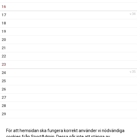
16
v.34
17
18
19
20
21
22
23
v.35
24
25
26
27
28
29
30
v.36
31
För att hemsidan ska fungera korrekt använder vi nödvändiga
cookies från SportAdmin. Dessa går inte att stänga av.