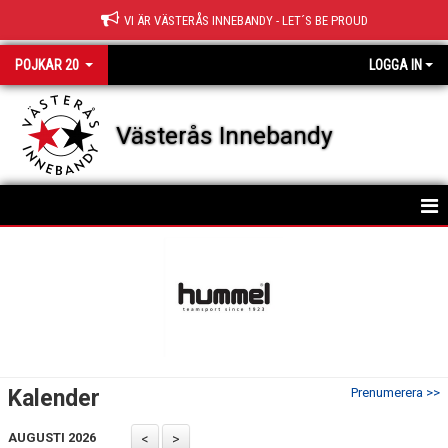
VI ÄR VÄSTERÅS INNEBANDY - LET´S BE PROUD
POJKAR 20
LOGGA IN
Västerås Innebandy
HEM
TRUPPEN
NYHETER
KALENDER
Kalender
Prenumerera >>
MATCHER
AUGUSTI 2026