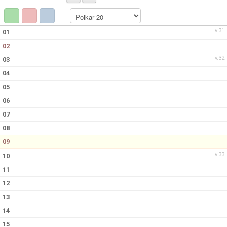
DOKUMENT
ANMÄL DIG HÄR
v.31
01
02
v.32
03
04
05
06
07
08
09
v.33
10
11
12
13
14
15