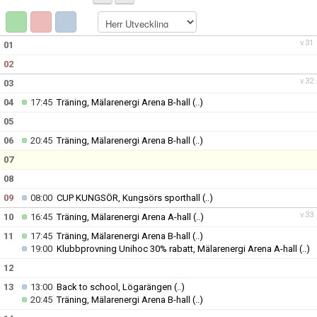
DOKUMENT
v.31
01
02
v.32
03
04
17:45
Träning, Mälarenergi Arena B-hall
(..)
05
06
20:45
Träning, Mälarenergi Arena B-hall
(..)
07
08
09
08:00
CUP KUNGSÖR, Kungsörs sporthall
(..)
v.33
10
16:45
Träning, Mälarenergi Arena A-hall
(..)
11
17:45
Träning, Mälarenergi Arena B-hall
(..)
19:00
Klubbprovning Unihoc 30% rabatt, Mälarenergi Arena A-hall
(..)
12
13
13:00
Back to school, Lögarängen
(..)
20:45
Träning, Mälarenergi Arena B-hall
(..)