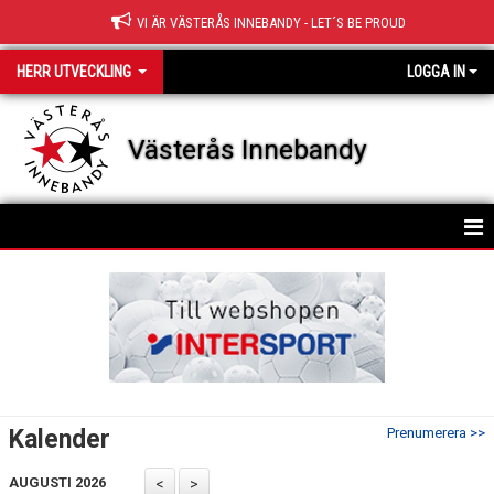
VI ÄR VÄSTERÅS INNEBANDY - LET´S BE PROUD
HERR UTVECKLING
LOGGA IN
Västerås Innebandy
HEM
TRUPPEN
NYHETER
KALENDER
Kalender
Prenumerera >>
MATCHER
AUGUSTI 2026