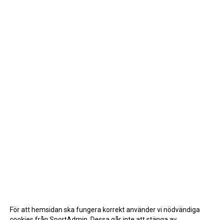
För att hemsidan ska fungera korrekt använder vi nödvändiga
cookies från SportAdmin. Dessa går inte att stänga av.