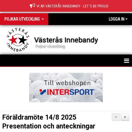
VI ÄR VÄSTERÅS INNEBANDY - LET´S BE PROUD
POJKAR UTVECKLING
LOGGA IN
Västerås Innebandy
Pojkar Utveckling
HEM
TRUPPEN
KALENDER
MATCHER
Föräldramöte 14/8 2025
<
>
NYHETER
Presentation och anteckningar