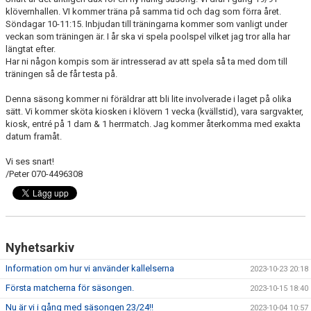
DOKUMENT
klövernhallen. VI kommer träna på samma tid och dag som förra året.
Söndagar 10-11:15. Inbjudan till träningarna kommer som vanligt under
veckan som träningen är. I år ska vi spela poolspel vilket jag tror alla har
ANMÄL DIG HÄR
längtat efter.
Har ni någon kompis som är intresserad av att spela så ta med dom till
träningen så de får testa på.
Denna säsong kommer ni föräldrar att bli lite involverade i laget på olika
sätt. Vi kommer sköta kiosken i klövern 1 vecka (kvällstid), vara sargvakter,
kiosk, entré på 1 dam & 1 herrmatch. Jag kommer återkomma med exakta
datum framåt.
Vi ses snart!
/Peter 070-4496308
Nyhetsarkiv
Information om hur vi använder kallelserna
2023-10-23 20:18
Första matcherna för säsongen.
2023-10-15 18:40
Nu är vi i gång med säsongen 23/24!!
2023-10-04 10:57