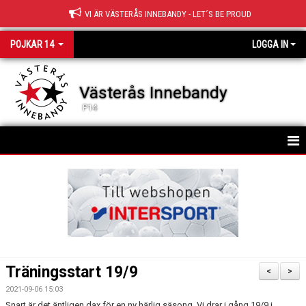
VI ÄR VÄSTERÅS INNEBANDY - LET´S BE PROUD
POJKAR 14
LOGGA IN
Västerås Innebandy
P14
HEM
TRUPPEN
NYHETER
KALENDER
Träningsstart 19/9
<
>
MATCHER
2021-09-06 15:03
Snart är det äntligen dax för en ny härlig säsong. Vi drar i gång 19/9 i