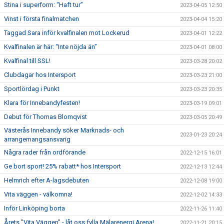
Stina i superform: “Haft tur”
2023-04-05 12:50
Vinst i första finalmatchen
2023-04-04 15:20
Taggad Sara inför kvalfinalen mot Lockerud
2023-04-01 12:22
Kvalfinalen är här: “Inte nöjda än”
2023-04-01 08:00
Kvalfinal till SSL!
2023-03-28 20:02
Clubdagar hos Intersport
2023-03-23 21:00
Sportlördag i Punkt
2023-03-23 20:35
Klara för Innebandyfesten!
2023-03-19 09:01
Debut för Thomas Blomqvist
2023-03-05 20:49
Västerås Innebandy söker Marknads- och
2023-01-23 20:24
arrangemangsansvarig
Några rader från ordförande
2022-12-15 16:01
Ge bort sport! 25% rabatt* hos Intersport
2022-12-13 12:44
Helmrich efter A-lagsdebuten
2022-12-08 19:00
Vita väggen - välkomna!
2022-12-02 14:33
Inför Linköping borta
2022-11-26 11:40
Årets "Vita Väggen" - låt oss fylla Mälarenergi Arena!
2022-11-21 20:15