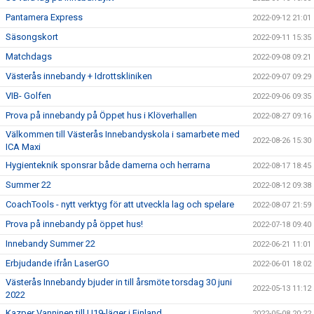
Pantamera Express
2022-09-12 21:01
Säsongskort
2022-09-11 15:35
Matchdags
2022-09-08 09:21
Västerås innebandy + Idrottskliniken
2022-09-07 09:29
VIB- Golfen
2022-09-06 09:35
Prova på innebandy på Öppet hus i Klöverhallen
2022-08-27 09:16
Välkommen till Västerås Innebandyskola i samarbete med
2022-08-26 15:30
ICA Maxi
Hygienteknik sponsrar både damerna och herrarna
2022-08-17 18:45
Summer 22
2022-08-12 09:38
CoachTools - nytt verktyg för att utveckla lag och spelare
2022-08-07 21:59
Prova på innebandy på öppet hus!
2022-07-18 09:40
Innebandy Summer 22
2022-06-21 11:01
Erbjudande ifrån LaserGO
2022-06-01 18:02
Västerås Innebandy bjuder in till årsmöte torsdag 30 juni
2022-05-13 11:12
2022
Kazper Vanninen till U19-läger i Finland
2022-05-08 20:22