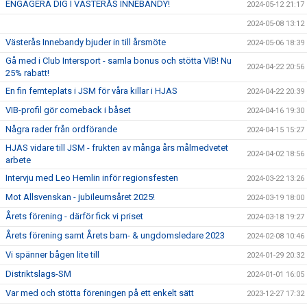
ENGAGERA DIG I VÄSTERÅS INNEBANDY!
2024-05-12 21:17
2024-05-08 13:12
Västerås Innebandy bjuder in till årsmöte
2024-05-06 18:39
Gå med i Club Intersport - samla bonus och stötta VIB! Nu
2024-04-22 20:56
25% rabatt!
En fin femteplats i JSM för våra killar i HJAS
2024-04-22 20:39
VIB-profil gör comeback i båset
2024-04-16 19:30
Några rader från ordförande
2024-04-15 15:27
HJAS vidare till JSM - frukten av många års målmedvetet
2024-04-02 18:56
arbete
Intervju med Leo Hemlin inför regionsfesten
2024-03-22 13:26
Mot Allsvenskan - jubileumsåret 2025!
2024-03-19 18:00
Årets förening - därför fick vi priset
2024-03-18 19:27
Årets förening samt Årets barn- & ungdomsledare 2023
2024-02-08 10:46
Vi spänner bågen lite till
2024-01-29 20:32
Distriktslags-SM
2024-01-01 16:05
Var med och stötta föreningen på ett enkelt sätt
2023-12-27 17:32