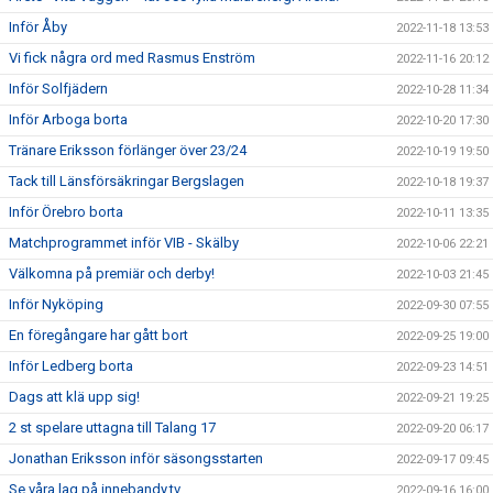
Inför Åby
2022-11-18 13:53
Vi fick några ord med Rasmus Enström
2022-11-16 20:12
Inför Solfjädern
2022-10-28 11:34
Inför Arboga borta
2022-10-20 17:30
Tränare Eriksson förlänger över 23/24
2022-10-19 19:50
Tack till Länsförsäkringar Bergslagen
2022-10-18 19:37
Inför Örebro borta
2022-10-11 13:35
Matchprogrammet inför VIB - Skälby
2022-10-06 22:21
Välkomna på premiär och derby!
2022-10-03 21:45
Inför Nyköping
2022-09-30 07:55
En föregångare har gått bort
2022-09-25 19:00
Inför Ledberg borta
2022-09-23 14:51
Dags att klä upp sig!
2022-09-21 19:25
2 st spelare uttagna till Talang 17
2022-09-20 06:17
Jonathan Eriksson inför säsongsstarten
2022-09-17 09:45
Se våra lag på innebandy.tv
2022-09-16 16:00