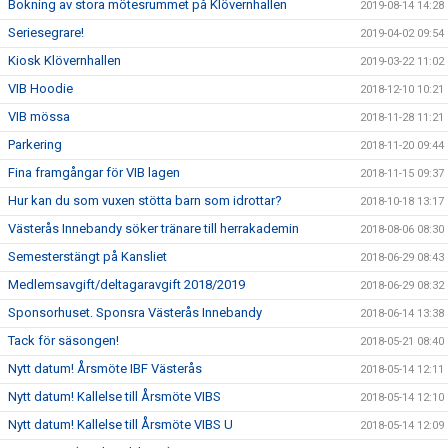
Bokning av stora mötesrummet på Klövernhallen
2019-08-14 14:28
Seriesegrare!
2019-04-02 09:54
Kiosk Klövernhallen
2019-03-22 11:02
VIB Hoodie
2018-12-10 10:21
VIB mössa
2018-11-28 11:21
Parkering
2018-11-20 09:44
Fina framgångar för VIB lagen
2018-11-15 09:37
Hur kan du som vuxen stötta barn som idrottar?
2018-10-18 13:17
Västerås Innebandy söker tränare till herrakademin
2018-08-06 08:30
Semesterstängt på Kansliet
2018-06-29 08:43
Medlemsavgift/deltagaravgift 2018/2019
2018-06-29 08:32
Sponsorhuset. Sponsra Västerås Innebandy
2018-06-14 13:38
Tack för säsongen!
2018-05-21 08:40
Nytt datum! Årsmöte IBF Västerås
2018-05-14 12:11
Nytt datum! Kallelse till Årsmöte VIBS
2018-05-14 12:10
Nytt datum! Kallelse till Årsmöte VIBS U
2018-05-14 12:09