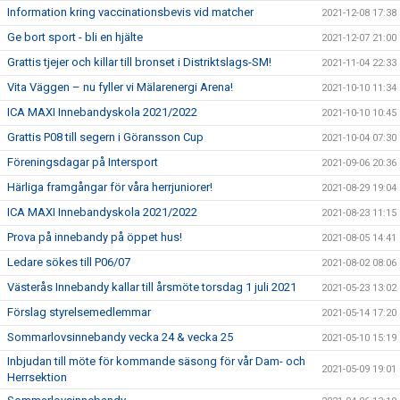
Information kring vaccinationsbevis vid matcher
2021-12-08 17:38
Ge bort sport - bli en hjälte
2021-12-07 21:00
Grattis tjejer och killar till bronset i Distriktslags-SM!
2021-11-04 22:33
Vita Väggen – nu fyller vi Mälarenergi Arena!
2021-10-10 11:34
ICA MAXI Innebandyskola 2021/2022
2021-10-10 10:45
Grattis P08 till segern i Göransson Cup
2021-10-04 07:30
Föreningsdagar på Intersport
2021-09-06 20:36
Härliga framgångar för våra herrjuniorer!
2021-08-29 19:04
ICA MAXI Innebandyskola 2021/2022
2021-08-23 11:15
Prova på innebandy på öppet hus!
2021-08-05 14:41
Ledare sökes till P06/07
2021-08-02 08:06
Västerås Innebandy kallar till årsmöte torsdag 1 juli 2021
2021-05-23 13:02
Förslag styrelsemedlemmar
2021-05-14 17:20
Sommarlovsinnebandy vecka 24 & vecka 25
2021-05-10 15:19
Inbjudan till möte för kommande säsong för vår Dam- och
2021-05-09 19:01
Herrsektion