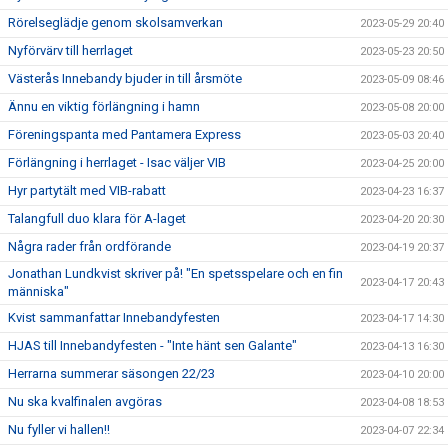
Rörelseglädje genom skolsamverkan
2023-05-29 20:40
Nyförvärv till herrlaget
2023-05-23 20:50
Västerås Innebandy bjuder in till årsmöte
2023-05-09 08:46
Ännu en viktig förlängning i hamn
2023-05-08 20:00
Föreningspanta med Pantamera Express
2023-05-03 20:40
Förlängning i herrlaget - Isac väljer VIB
2023-04-25 20:00
Hyr partytält med VIB-rabatt
2023-04-23 16:37
Talangfull duo klara för A-laget
2023-04-20 20:30
Några rader från ordförande
2023-04-19 20:37
Jonathan Lundkvist skriver på! "En spetsspelare och en fin
2023-04-17 20:43
människa"
Kvist sammanfattar Innebandyfesten
2023-04-17 14:30
HJAS till Innebandyfesten - "Inte hänt sen Galante"
2023-04-13 16:30
Herrarna summerar säsongen 22/23
2023-04-10 20:00
Nu ska kvalfinalen avgöras
2023-04-08 18:53
Nu fyller vi hallen!!
2023-04-07 22:34