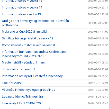
Informationsbrev – vecka 15
2020-04-05 19:04
Informationsbrev – vecka 14
2020-03-29 20:14
Informationsbrev - vecka 13
2020-03-22 20:31
Oroliga tider kräver tydlig information - Brev från
2020-03-20 17:00
ordförande
Mälarenergi Cup 2020 är inställd
2020-03-17 11:00
Samtliga träningar inställda vecka 12
2020-03-15 19:31
Coronaviruset - matcher och seriespel
2020-03-13 16:50
Information från Västmanlands & Örebro Läns
2020-03-13 13:23
Innebandyförbund 2020-03-13
Medlemsträff - söndag 1 mars
2020-02-17 08:30
John Kvist i ny tränarroll
2020-02-10 20:09
Information om ny roll i Västerås Innebandy
2020-02-09 16:53
Tack för 2019!
2019-12-31 12:24
Västerås Innebandys egen grepplinda
2019-12-05 10:08
Ledarutbildning: Träningslära
2019-11-28 13:49
Innebandy LEKIS 2019-2020
2019-10-15 15:46