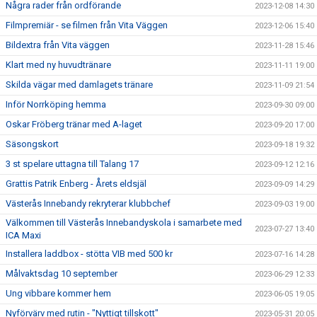
Några rader från ordförande
2023-12-08 14:30
Filmpremiär - se filmen från Vita Väggen
2023-12-06 15:40
Bildextra från Vita väggen
2023-11-28 15:46
Klart med ny huvudtränare
2023-11-11 19:00
Skilda vägar med damlagets tränare
2023-11-09 21:54
Inför Norrköping hemma
2023-09-30 09:00
Oskar Fröberg tränar med A-laget
2023-09-20 17:00
Säsongskort
2023-09-18 19:32
3 st spelare uttagna till Talang 17
2023-09-12 12:16
Grattis Patrik Enberg - Årets eldsjäl
2023-09-09 14:29
Västerås Innebandy rekryterar klubbchef
2023-09-03 19:00
Välkommen till Västerås Innebandyskola i samarbete med
2023-07-27 13:40
ICA Maxi
Installera laddbox - stötta VIB med 500 kr
2023-07-16 14:28
Målvaktsdag 10 september
2023-06-29 12:33
Ung vibbare kommer hem
2023-06-05 19:05
Nyförvärv med rutin - "Nyttigt tillskott"
2023-05-31 20:05