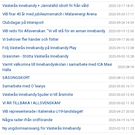
Västerås Innebandy + Jämställd idrott fri från våld
2025-10-17 18:41
VIB firar 40 år med jubileumsmatch i Mälarenergi Arena
2025-09-24 17:11
Clubdagar på Intersport
2025-09-24 14:59
VIB redo för Allsvenskan: ”Vi vill stå för en annan innebandy
2025-09-19 12:00
Vi behöver fler händer och fötter
2025-09-17 06:00
Följ Västerås Innebandy på Innebandy Play
2025-09-15 12:08
Gräsroten - Stötta Västerås Innebandy
2025-09-05 10:28
Varmt välkomna till Innebandyskolan i samarbete med ICA Maxi
2025-08-18
Hälla
SÄSONGSKORT
2025-08-12 10:03
Samarbete med O´learys
2025-05-05 16:11
Västerås Innebandy bjuder in till årsmöte
2025-05-03 12:43
VI ÄR TILLBAKA I ALLSVENSKAN!
2025-05-02 11:33
VIB representerade i Italienska U19-landslaget!
2025-04-27 20:03
Några rader ifrån ordförande
2025-04-19 16:19
Ny ungdomsansvarig för Västerås Innebandy
2025-02-10 11:23