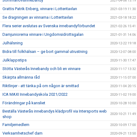
Sommarlovsinnebandy
2021-04-06 13:19
Grattis Patrik Enberg, vinnare i Lotteritavlan
2021-03-19 11:30
Se dragningen av vinnarna i Lotteritavlan
2021-03-18 18:22
Flera serier avslutas av Svenska innebandyförbundet
2021-02-26 15:41
Damjuniorerna vinnare i Ungdomsidrottsgalan
2021-01-31 14:06
Julhälsning
2020-12-22 19:18
Bidra till folkhälsan – ge bort gammal utrustning
2020-12-07 08:00
Julklappstips
2020-11-30 17:47
Stötta Västerås Innebandy och bli en vinnare
2020-11-17 13:32
Skärpta allmänna råd
2020-11-15 07:00
Riktlinjer - att tänka på om någon är smittad
2020-11-04 20:15
ICA MAXI Innebandyskola 2021/2022
2020-11-02 19:00
Förändringar på kansliet
2020-10-28 10:00
Beställa Västerås innebandys klädprofil via Intersports web
2020-10-21 11:49
shop
Familjemedlem
2020-10-09 17:00
Verksamhetschef dam
2020-09-21 13:50