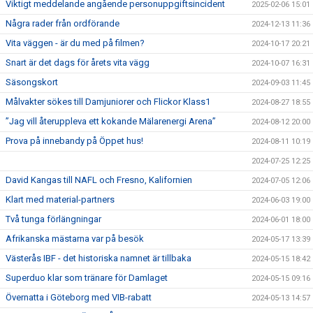
Viktigt meddelande angående personuppgiftsincident
2025-02-06 15:01
Några rader från ordförande
2024-12-13 11:36
Vita väggen - är du med på filmen?
2024-10-17 20:21
Snart är det dags för årets vita vägg
2024-10-07 16:31
Säsongskort
2024-09-03 11:45
Målvakter sökes till Damjuniorer och Flickor Klass1
2024-08-27 18:55
”Jag vill återuppleva ett kokande Mälarenergi Arena”
2024-08-12 20:00
Prova på innebandy på Öppet hus!
2024-08-11 10:19
2024-07-25 12:25
David Kangas till NAFL och Fresno, Kalifornien
2024-07-05 12:06
Klart med material-partners
2024-06-03 19:00
Två tunga förlängningar
2024-06-01 18:00
Afrikanska mästarna var på besök
2024-05-17 13:39
Västerås IBF - det historiska namnet är tillbaka
2024-05-15 18:42
Superduo klar som tränare för Damlaget
2024-05-15 09:16
Övernatta i Göteborg med VIB-rabatt
2024-05-13 14:57