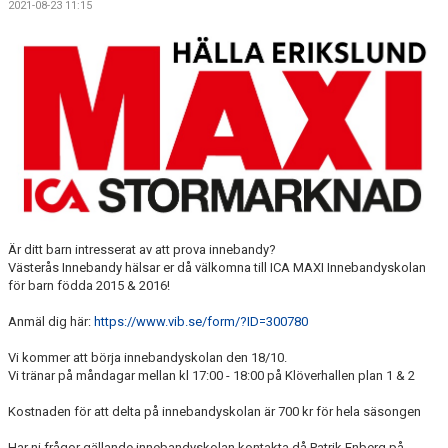
2021-08-23 11:15
LET´S BE PROUD
POLICYS
NYHETER
FÖRMÅNER
KALENDER UNGDOM
MATCHER DAM
Är ditt barn intresserat av att prova innebandy?
Västerås Innebandy hälsar er då välkomna till ICA MAXI Innebandyskolan
MATCHER HERR
för barn födda 2015 & 2016!
TRUPPEN DAM
Anmäl dig här:
https://www.vib.se/form/?ID=300780
Vi kommer att börja innebandyskolan den 18/10.
TRUPPEN HERR
Vi tränar på måndagar mellan kl 17:00 - 18:00 på Klöverhallen plan 1 & 2
PLAY INNEBANDY
Kostnaden för att delta på innebandyskolan är 700 kr för hela säsongen
Har ni frågor gällande innebandyskolan kontakta då Patrik Enberg på