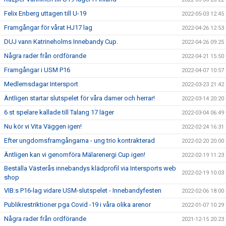
Felix Enberg uttagen till U-19
2022-05-03 12:45
Framgångar för vårat HJ17 lag
2022-04-26 12:53
DUJ vann Katrineholms Innebandy Cup.
2022-04-26 09:25
Några rader från ordförande
2022-04-21 15:50
Framgångar i USM P16
2022-04-07 10:57
Medlemsdagar Intersport
2022-03-23 21:42
Äntligen startar slutspelet för våra damer och herrar!
2022-03-14 20:20
6 st spelare kallade till Talang 17 läger
2022-03-04 06:49
Nu kör vi Vita Väggen igen!
2022-02-24 16:31
Efter ungdomsframgångarna - ung trio kontrakterad
2022-02-20 20:00
Äntligen kan vi genomföra Mälarenergi Cup igen!
2022-02-19 11:23
Beställa Västerås innebandys klädprofil via Intersports web
2022-02-19 10:03
shop
VIB:s P16-lag vidare USM-slutspelet - Innebandyfesten
2022-02-06 18:00
Publikrestriktioner pga Covid -19 i våra olika arenor
2022-01-07 10:29
Några rader från ordförande
2021-12-15 20:23