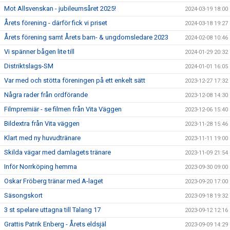
Mot Allsvenskan - jubileumsåret 2025!
2024-03-19 18:00
Årets förening - därför fick vi priset
2024-03-18 19:27
Årets förening samt Årets barn- & ungdomsledare 2023
2024-02-08 10:46
Vi spänner bågen lite till
2024-01-29 20:32
Distriktslags-SM
2024-01-01 16:05
Var med och stötta föreningen på ett enkelt sätt
2023-12-27 17:32
Några rader från ordförande
2023-12-08 14:30
Filmpremiär - se filmen från Vita Väggen
2023-12-06 15:40
Bildextra från Vita väggen
2023-11-28 15:46
Klart med ny huvudtränare
2023-11-11 19:00
Skilda vägar med damlagets tränare
2023-11-09 21:54
Inför Norrköping hemma
2023-09-30 09:00
Oskar Fröberg tränar med A-laget
2023-09-20 17:00
Säsongskort
2023-09-18 19:32
3 st spelare uttagna till Talang 17
2023-09-12 12:16
Grattis Patrik Enberg - Årets eldsjäl
2023-09-09 14:29