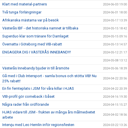
Klart med material-partners
2024-06-03 19:00
Två tunga förlängningar
2024-06-01 18:00
Afrikanska mästarna var på besök
2024-05-17 13:39
Västerås IBF - det historiska namnet är tillbaka
2024-05-15 18:42
Superduo klar som tränare för Damlaget
2024-05-15 09:16
Övernatta i Göteborg med VIB-rabatt
2024-05-13 14:57
ENGAGERA DIG I VÄSTERÅS INNEBANDY!
2024-05-12 21:17
2024-05-08 13:12
Västerås Innebandy bjuder in till årsmöte
2024-05-06 18:39
Gå med i Club Intersport - samla bonus och stötta VIB! Nu
2024-04-22 20:56
25% rabatt!
En fin femteplats i JSM för våra killar i HJAS
2024-04-22 20:39
VIB-profil gör comeback i båset
2024-04-16 19:30
Några rader från ordförande
2024-04-15 15:27
HJAS vidare till JSM - frukten av många års målmedvetet
2024-04-02 18:56
arbete
Intervju med Leo Hemlin inför regionsfesten
2024-03-22 13:26