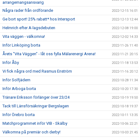
arrangemangsansvarig
Några rader från ordförande
2022-12-15 16:01
Ge bort sport! 25% rabatt* hos Intersport
2022-12-13 12:44
Helmrich efter A-lagsdebuten
2022-12-08 19:00
Vita väggen - välkomna!
2022-12-02 14:33
Inför Linköping borta
2022-11-26 11:40
Årets "Vita Väggen" - låt oss fylla Mälarenergi Arena!
2022-11-21 20:15
Inför Åby
2022-11-18 13:53
Vi fick några ord med Rasmus Enström
2022-11-16 20:12
Inför Solfjädern
2022-10-28 11:34
Inför Arboga borta
2022-10-20 17:30
Tränare Eriksson förlänger över 23/24
2022-10-19 19:50
Tack till Länsförsäkringar Bergslagen
2022-10-18 19:37
Inför Örebro borta
2022-10-11 13:35
Matchprogrammet inför VIB - Skälby
2022-10-06 22:21
Välkomna på premiär och derby!
2022-10-03 21:45