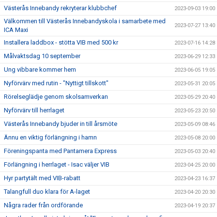
Västerås Innebandy rekryterar klubbchef
2023-09-03 19:00
Välkommen till Västerås Innebandyskola i samarbete med
2023-07-27 13:40
ICA Maxi
Installera laddbox - stötta VIB med 500 kr
2023-07-16 14:28
Målvaktsdag 10 september
2023-06-29 12:33
Ung vibbare kommer hem
2023-06-05 19:05
Nyförvärv med rutin - "Nyttigt tillskott"
2023-05-31 20:05
Rörelseglädje genom skolsamverkan
2023-05-29 20:40
Nyförvärv till herrlaget
2023-05-23 20:50
Västerås Innebandy bjuder in till årsmöte
2023-05-09 08:46
Ännu en viktig förlängning i hamn
2023-05-08 20:00
Föreningspanta med Pantamera Express
2023-05-03 20:40
Förlängning i herrlaget - Isac väljer VIB
2023-04-25 20:00
Hyr partytält med VIB-rabatt
2023-04-23 16:37
Talangfull duo klara för A-laget
2023-04-20 20:30
Några rader från ordförande
2023-04-19 20:37