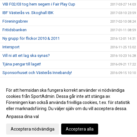
VIB F02/03 tog hem segern i Fair Play Cup
2017-03-27 14:03
IBF Västerås vs. Skoghall IBK
2017-03-10 23:59
Föreningsbrev
2017-02-10 08:24
Fritidsbanken
2017-01-11 08:59
Ny grupp för flickor 2010 & 2011
2016-12-01 14:31
Intersport
2016-11-25 15:02
Vill ni att ert lag ska synas?
2016-10-23 16:28
Tjäna pengar till laget!
2016-09-21 17:22
Sponsorhuset och Västerås Innebandy!
2016-09-15 10:10
Sportadmin Utbildning
2016-09-07 14:37
Låt ditt företag synas med Västerås Innebandy
För att hemsidan ska fungera korrekt använder vi nödvändiga
2016-09-01 08:40
cookies från SportAdmin. Dessa går inte att stänga av.
Välkommen!
2015-08-18 12:38
Föreningen kan också använda frivilliga cookies, t.ex. för statistik
eller marknadsföring. Du väljer själv om du vill acceptera dessa.
Anpassa dina val
Cookie-inställningar
Gå till Webbversion
Acceptera nödvändiga
Acceptera alla