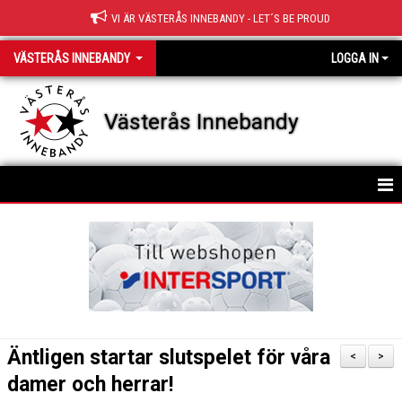
VI ÄR VÄSTERÅS INNEBANDY - LET´S BE PROUD
VÄSTERÅS INNEBANDY
LOGGA IN
Västerås Innebandy
HEM
OM KLUBBEN
KONTAKT
STYRELSE
Äntligen startar slutspelet för våra
<
>
KLUBBFAKTA
damer och herrar!