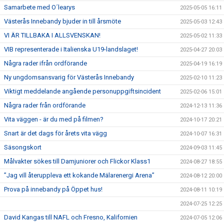
Samarbete med O´learys
2025-05-05 16:11
Västerås Innebandy bjuder in till årsmöte
2025-05-03 12:43
VI ÄR TILLBAKA I ALLSVENSKAN!
2025-05-02 11:33
VIB representerade i Italienska U19-landslaget!
2025-04-27 20:03
Några rader ifrån ordförande
2025-04-19 16:19
Ny ungdomsansvarig för Västerås Innebandy
2025-02-10 11:23
Viktigt meddelande angående personuppgiftsincident
2025-02-06 15:01
Några rader från ordförande
2024-12-13 11:36
Vita väggen - är du med på filmen?
2024-10-17 20:21
Snart är det dags för årets vita vägg
2024-10-07 16:31
Säsongskort
2024-09-03 11:45
Målvakter sökes till Damjuniorer och Flickor Klass1
2024-08-27 18:55
”Jag vill återuppleva ett kokande Mälarenergi Arena”
2024-08-12 20:00
Prova på innebandy på Öppet hus!
2024-08-11 10:19
2024-07-25 12:25
David Kangas till NAFL och Fresno, Kalifornien
2024-07-05 12:06