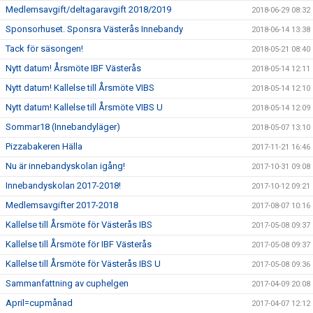
Medlemsavgift/deltagaravgift 2018/2019
2018-06-29 08:32
Sponsorhuset. Sponsra Västerås Innebandy
2018-06-14 13:38
Tack för säsongen!
2018-05-21 08:40
Nytt datum! Årsmöte IBF Västerås
2018-05-14 12:11
Nytt datum! Kallelse till Årsmöte VIBS
2018-05-14 12:10
Nytt datum! Kallelse till Årsmöte VIBS U
2018-05-14 12:09
Sommar18 (Innebandyläger)
2018-05-07 13:10
Pizzabakeren Hälla
2017-11-21 16:46
Nu är innebandyskolan igång!
2017-10-31 09:08
Innebandyskolan 2017-2018!
2017-10-12 09:21
Medlemsavgifter 2017-2018
2017-08-07 10:16
Kallelse till Årsmöte för Västerås IBS
2017-05-08 09:37
Kallelse till Årsmöte för IBF Västerås
2017-05-08 09:37
Kallelse till Årsmöte för Västerås IBS U
2017-05-08 09:36
Sammanfattning av cuphelgen
2017-04-09 20:08
April=cupmånad
2017-04-07 12:12