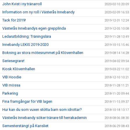
John Kvist i ny tränarroll
2020-02-10 20:09
Information om ny roll i Västerås Innebandy
2020-02-09 16:53
Tack för 2019!
2019-12-31 12:24
Västerås Innebandys egen grepplinda
2019-12-05 10:08
Ledarutbildning: Träningslära
2019-11-28 13:49
Innebandy LEKIS 2019-2020
2019-10-15 15:46
Bokning av stora mötesrummet på Klövernhallen
2019-08-14 14:28
Seriesegrare!
2019-04-02 09:54
Kiosk Klövernhallen
2019-03-22 11:02
VIB Hoodie
2018-12-10 10:21
VIB mössa
2018-11-28 11:21
Parkering
2018-11-20 09:44
Fina framgångar för VIB lagen
2018-11-15 09:37
Hur kan du som vuxen stötta barn som idrottar?
2018-10-18 13:17
Västerås Innebandy söker tränare till herrakademin
2018-08-06 08:30
Semesterstängt på Kansliet
2018-06-29 08:43