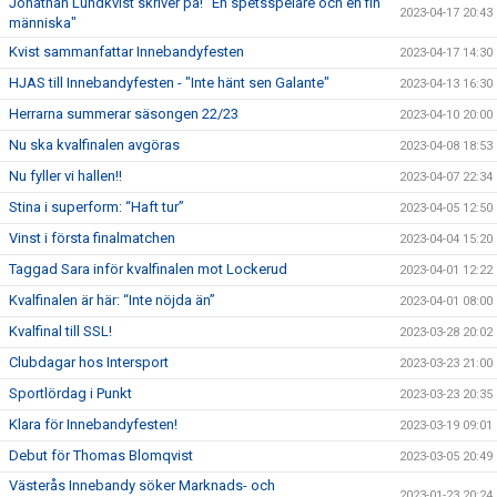
Jonathan Lundkvist skriver på! "En spetsspelare och en fin
2023-04-17 20:43
människa"
Kvist sammanfattar Innebandyfesten
2023-04-17 14:30
HJAS till Innebandyfesten - "Inte hänt sen Galante"
2023-04-13 16:30
Herrarna summerar säsongen 22/23
2023-04-10 20:00
Nu ska kvalfinalen avgöras
2023-04-08 18:53
Nu fyller vi hallen!!
2023-04-07 22:34
Stina i superform: “Haft tur”
2023-04-05 12:50
Vinst i första finalmatchen
2023-04-04 15:20
Taggad Sara inför kvalfinalen mot Lockerud
2023-04-01 12:22
Kvalfinalen är här: “Inte nöjda än”
2023-04-01 08:00
Kvalfinal till SSL!
2023-03-28 20:02
Clubdagar hos Intersport
2023-03-23 21:00
Sportlördag i Punkt
2023-03-23 20:35
Klara för Innebandyfesten!
2023-03-19 09:01
Debut för Thomas Blomqvist
2023-03-05 20:49
Västerås Innebandy söker Marknads- och
2023-01-23 20:24