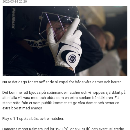
2022-03-14 20:20
LET´S BE PROUD
POLICYS
NYHETER
FÖRMÅNER
KALENDER UNGDOM
MATCHER DAM
MATCHER HERR
Nu är det dags för ett rafflande slutspel för både våra damer och herrar!
TRUPPEN DAM
Det kommer att bjudas på spännande matcher och vi hoppas självklart på
att ni alla vill vara med och bidra som en extra spelare från läktaren. Ett
starkt stöd från er som publik kommer att ge våra damer och herrar en
TRUPPEN HERR
extra boost med energi!
PLAY INNEBANDY
Play-off 1 spelas bäst av tre matcher.
Damerna möter Kalmarsund lör 19/3 (b), ons 23/3 (h) och eventuell tredje