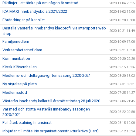
Riktlinjer - att tänka på om någon är smittad
2020-11-04 20:15
ICA MAXI Innebandyskola 2021/2022
2020-11-02 19:00
Förändringar på kansliet
2020-10-28 10:00
Beställa Västerås innebandys klädprofil via Intersports web
2020-10-21 11:49
shop
Familjemedlem
2020-10-09 17:00
Verksamhetschef dam
2020-09-21 13:50
Kommunikation
2020-09-20 22:20
Kiosk Klövernhallen
2020-09-15 13:36
Medlems- och deltagaravgiften säsong 2020-2021
2020-08-20 18:02
Ny styrelse på plats
2020-07-31 09:31
Medlemsstöd
2020-07-25 14:27
Västerås Innebandy kallar till årsmöte tisdag 28 juli 2020
2020-07-06 21:45
Var med och stötta Västerås Innebandy säsongen
2020-06-22 09:50
2020/2021
Full återbetalning finansierat
2020-05-15 10:00
Inbjudan till möte: Ny organisationsstruktur krävs (Herr)
2020-05-12 16:24