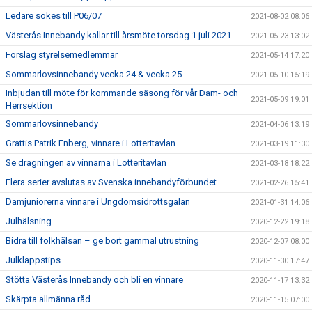
Ledare sökes till P06/07
2021-08-02 08:06
Västerås Innebandy kallar till årsmöte torsdag 1 juli 2021
2021-05-23 13:02
Förslag styrelsemedlemmar
2021-05-14 17:20
Sommarlovsinnebandy vecka 24 & vecka 25
2021-05-10 15:19
Inbjudan till möte för kommande säsong för vår Dam- och
2021-05-09 19:01
Herrsektion
Sommarlovsinnebandy
2021-04-06 13:19
Grattis Patrik Enberg, vinnare i Lotteritavlan
2021-03-19 11:30
Se dragningen av vinnarna i Lotteritavlan
2021-03-18 18:22
Flera serier avslutas av Svenska innebandyförbundet
2021-02-26 15:41
Damjuniorerna vinnare i Ungdomsidrottsgalan
2021-01-31 14:06
Julhälsning
2020-12-22 19:18
Bidra till folkhälsan – ge bort gammal utrustning
2020-12-07 08:00
Julklappstips
2020-11-30 17:47
Stötta Västerås Innebandy och bli en vinnare
2020-11-17 13:32
Skärpta allmänna råd
2020-11-15 07:00