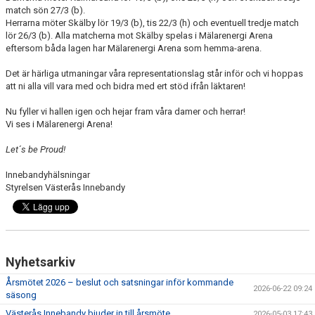
match sön 27/3 (b).
Herrarna möter Skälby lör 19/3 (b), tis 22/3 (h) och eventuell tredje match
lör 26/3 (b). Alla matcherna mot Skälby spelas i Mälarenergi Arena
eftersom båda lagen har Mälarenergi Arena som hemma-arena.
Det är härliga utmaningar våra representationslag står inför och vi hoppas
att ni alla vill vara med och bidra med ert stöd ifrån läktaren!
Nu fyller vi hallen igen och hejar fram våra damer och herrar!
Vi ses i Mälarenergi Arena!
Let´s be Proud!
Innebandyhälsningar
Styrelsen Västerås Innebandy
Nyhetsarkiv
Årsmötet 2026 – beslut och satsningar inför kommande
2026-06-22 09:24
säsong
Västerås Innebandy bjuder in till årsmöte
2026-05-03 17:43