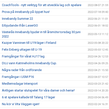
CoachTools - nytt verktyg för att utveckla lag och spelare
2022-08-07 21:59
Prova på innebandy på öppet hus!
2022-07-18 09:40
Innebandy Summer 22
2022-06-21 11:01
Erbjudande ifrån LaserGO
2022-06-01 18:02
Västerås Innebandy bjuder in till årsmöte torsdag 30 juni
2022-05-13 11:12
2022
Kazper Vanninen till U19-läger i Finland
2022-05-08 20:22
Felix Enberg uttagen till U-19
2022-05-03 12:45
Framgångar för vårat HJ17 lag
2022-04-26 12:53
DUJ vann Katrineholms Innebandy Cup.
2022-04-26 09:25
Några rader från ordförande
2022-04-21 15:50
Framgångar i USM P16
2022-04-07 10:57
Medlemsdagar Intersport
2022-03-23 21:42
Äntligen startar slutspelet för våra damer och herrar!
2022-03-14 20:20
6 st spelare kallade till Talang 17 läger
2022-03-04 06:49
Nu kör vi Vita Väggen igen!
2022-02-24 16:31