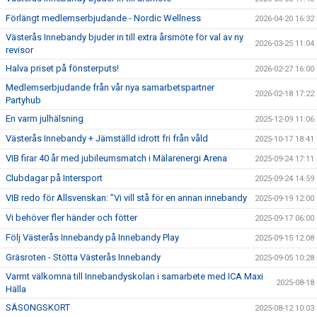
Förlängt medlemserbjudande - Nordic Wellness
2026-04-20 16:32
Västerås Innebandy bjuder in till extra årsmöte för val av ny
2026-03-25 11:04
revisor
Halva priset på fönsterputs!
2026-02-27 16:00
Medlemserbjudande från vår nya samarbetspartner
2026-02-18 17:22
Partyhub
En varm julhälsning
2025-12-09 11:06
Västerås Innebandy + Jämställd idrott fri från våld
2025-10-17 18:41
VIB firar 40 år med jubileumsmatch i Mälarenergi Arena
2025-09-24 17:11
Clubdagar på Intersport
2025-09-24 14:59
VIB redo för Allsvenskan: ”Vi vill stå för en annan innebandy
2025-09-19 12:00
Vi behöver fler händer och fötter
2025-09-17 06:00
Följ Västerås Innebandy på Innebandy Play
2025-09-15 12:08
Gräsroten - Stötta Västerås Innebandy
2025-09-05 10:28
Varmt välkomna till Innebandyskolan i samarbete med ICA Maxi
2025-08-18
Hälla
SÄSONGSKORT
2025-08-12 10:03