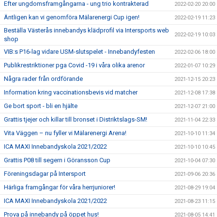
Efter ungdomsframgångarna - ung trio kontrakterad
2022-02-20 20:00
Äntligen kan vi genomföra Mälarenergi Cup igen!
2022-02-19 11:23
Beställa Västerås innebandys klädprofil via Intersports web
2022-02-19 10:03
shop
VIB:s P16-lag vidare USM-slutspelet - Innebandyfesten
2022-02-06 18:00
Publikrestriktioner pga Covid -19 i våra olika arenor
2022-01-07 10:29
Några rader från ordförande
2021-12-15 20:23
Information kring vaccinationsbevis vid matcher
2021-12-08 17:38
Ge bort sport - bli en hjälte
2021-12-07 21:00
Grattis tjejer och killar till bronset i Distriktslags-SM!
2021-11-04 22:33
Vita Väggen – nu fyller vi Mälarenergi Arena!
2021-10-10 11:34
ICA MAXI Innebandyskola 2021/2022
2021-10-10 10:45
Grattis P08 till segern i Göransson Cup
2021-10-04 07:30
Föreningsdagar på Intersport
2021-09-06 20:36
Härliga framgångar för våra herrjuniorer!
2021-08-29 19:04
ICA MAXI Innebandyskola 2021/2022
2021-08-23 11:15
Prova på innebandy på öppet hus!
2021-08-05 14:41