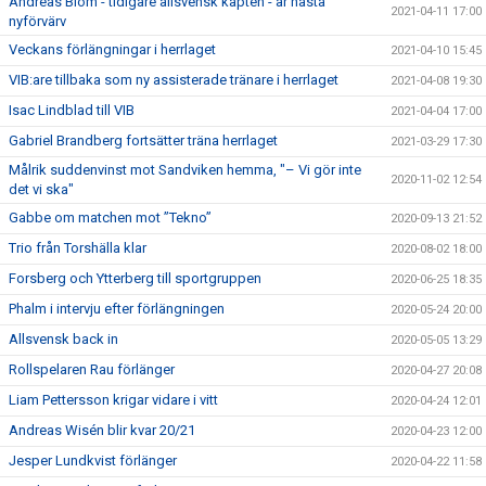
Andreas Blom - tidigare allsvensk kapten - är nästa
2021-04-11 17:00
nyförvärv
Veckans förlängningar i herrlaget
2021-04-10 15:45
VIB:are tillbaka som ny assisterade tränare i herrlaget
2021-04-08 19:30
Isac Lindblad till VIB
2021-04-04 17:00
Gabriel Brandberg fortsätter träna herrlaget
2021-03-29 17:30
Målrik suddenvinst mot Sandviken hemma, "– Vi gör inte
2020-11-02 12:54
det vi ska"
Gabbe om matchen mot ”Tekno”
2020-09-13 21:52
Trio från Torshälla klar
2020-08-02 18:00
Forsberg och Ytterberg till sportgruppen
2020-06-25 18:35
Phalm i intervju efter förlängningen
2020-05-24 20:00
Allsvensk back in
2020-05-05 13:29
Rollspelaren Rau förlänger
2020-04-27 20:08
Liam Pettersson krigar vidare i vitt
2020-04-24 12:01
Andreas Wisén blir kvar 20/21
2020-04-23 12:00
Jesper Lundkvist förlänger
2020-04-22 11:58