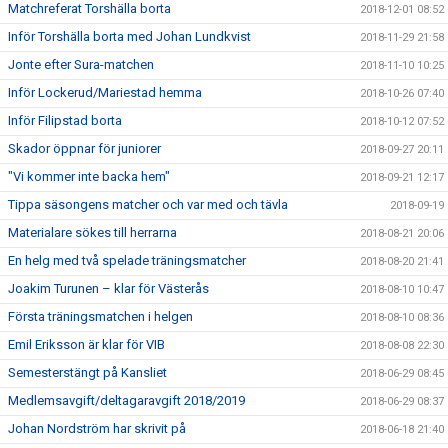
Matchreferat Torshälla borta
2018-12-01 08:52
Inför Torshälla borta med Johan Lundkvist
2018-11-29 21:58
Jonte efter Sura-matchen
2018-11-10 10:25
Inför Lockerud/Mariestad hemma
2018-10-26 07:40
Inför Filipstad borta
2018-10-12 07:52
Skador öppnar för juniorer
2018-09-27 20:11
"Vi kommer inte backa hem"
2018-09-21 12:17
Tippa säsongens matcher och var med och tävla
2018-09-19
Materialare sökes till herrarna
2018-08-21 20:06
En helg med två spelade träningsmatcher
2018-08-20 21:41
Joakim Turunen – klar för Västerås
2018-08-10 10:47
Första träningsmatchen i helgen
2018-08-10 08:36
Emil Eriksson är klar för VIB
2018-08-08 22:30
Semesterstängt på Kansliet
2018-06-29 08:45
Medlemsavgift/deltagaravgift 2018/2019
2018-06-29 08:37
Johan Nordström har skrivit på
2018-06-18 21:40