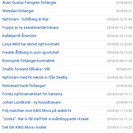
Även Gustav Ferngren förlänger
2018-06-03
Wesslan förlänger
2018-05-21
Nyförvärv - Sohlberg är klar
2018-05-16 21:44
Foppa är ny assisterande tränare
2018-05-15 21:08
Kallelse till Årsmöte
2018-05-14 12:06
Linus Mild har skrivit nytt kontrakt
2018-05-13 20:09
Fredrik Åhlberg in som sportchef
2018-05-09 19:53
Rönnqvist förlänger kontraktet
2018-05-08 21:28
Snabb forward tillbaka i VIB
2018-05-07
Nyförvärv med fin teknik in från Skälby
2018-05-06 15:05
Rutinerad back förlänger!
2018-05-04
Första nyförvärvet klart för herrarna
2018-05-03 19:17
Johan Lundkvist - ny huvudtränare
2018-04-19
Följ matchen mot KAIS Mora på webb-tv
2018-03-17 10:30
"Jonka": När vi får träff blir vi svårstoppade i kvalet
2018-03-16 11:15
Det blir KAIS Mora i kvalet
2018-03-11 16:22