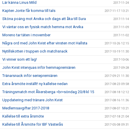
Lär känna Linus Mild
2017-11-24
Kapten Jonte får komma till tals
2017-11-17 13:21
Sköna poäng mot Arvika och dags att åka till Sura
2017-11-14
Vi väntar oss en fysisk match hemma mot Arvika
2017-11-09
Moreno tar täten i movember
2017-11-02
Några ord med John Kvist efter vinsten mot Hallsta
2017-10-26 12:15
Nytillskotten i truppen och matchsnack
2017-10-19 11:30
Vi vinner som ett lag!
2017-10-06
John Kvist intervjuas inför hemmapremiären
2017-09-28
Tränarsnack inför seriepremiären
2017-09-21 11:30
Extra årsmöte inställt! ny kallelse nedan
2017-08-23 09:58
Träningsmatch mot Åkersberga <br>söndag 20/8 kl 15
2017-08-18 12:12
Uppdatering med tränare John Kvist
2017-08-16 11:36
Medlemsavgifter 2017-2018
2017-08-07 10:21
Kallelse till extra årsmöte
2017-07-18 21:04
Kallelse till Årsmöte för IBF Västerås
2017-05-08 09:31