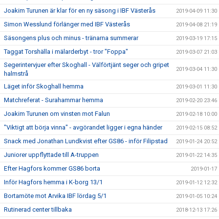
Joakim Turunen är klar för en ny säsong i IBF Västerås
2019-04-09 11:30
Simon Wesslund förlänger med IBF Västerås
2019-04-08 21:19
Säsongens plus och minus - tränarna summerar
2019-03-19 17:15
Taggat Torshälla i mälarderbyt - tror "Foppa"
2019-03-07 21:03
Segerintervjuer efter Skoghall - Välförtjänt seger och gripet
2019-03-04 11:30
halmstrå
Läget inför Skoghall hemma
2019-03-01 11:30
Matchreferat - Surahammar hemma
2019-02-20 23:46
Joakim Turunen om vinsten mot Falun
2019-02-18 10:00
"Viktigt att börja vinna" - avgörandet ligger i egna händer
2019-02-15 08:52
Snack med Jonathan Lundkvist efter GS86 - inför Filipstad
2019-01-24 20:52
Juniorer uppflyttade till A-truppen
2019-01-22 14:35
Efter Hagfors kommer GS86 borta
2019-01-17
Inför Hagfors hemma i K-borg 13/1
2019-01-12 12:32
Bortamöte mot Arvika IBF lördag 5/1
2019-01-05 10:24
Rutinerad center tillbaka
2018-12-13 17:26