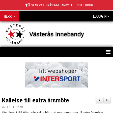
VI ÄR VÄSTERÅS INNEBANDY - LET´S BE PROUD
HERR
LOGGA IN
Västerås Innebandy
HEM
KALENDER
Kallelse till extra årsmöte
<
>
2016-11-11 14:03
Styrelsen i IBF Västerås kallar härmed medlemmarna till extra årsmöte