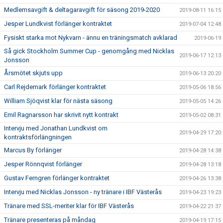
Medlemsavgift & deltagaravgift för säsong 2019-2020
2019-08-11 16:15
Jesper Lundkvist förlänger kontraktet
2019-07-04 12:48
Fysiskt starka mot Nykvarn - ännu en träningsmatch avklarad
2019-06-19
Så gick Stockholm Summer Cup - genomgång med Nicklas
2019-06-17 12:13
Jonsson
Årsmötet skjuts upp
2019-06-13 20:20
Carl Rejdemark förlänger kontraktet
2019-05-06 18:56
William Sjöqvist klar för nästa säsong
2019-05-05 14:26
Emil Ragnarsson har skrivit nytt kontrakt
2019-05-02 08:31
Intervju med Jonathan Lundkvist om
2019-04-29 17:20
kontraktsförlängningen
Marcus By förlänger
2019-04-28 14:38
Jesper Rönnqvist förlänger
2019-04-28 13:18
Gustav Ferngren förlänger kontraktet
2019-04-26 13:38
Intervju med Nicklas Jonsson - ny tränare i IBF Västerås
2019-04-23 19:23
Tränare med SSL-meriter klar för IBF Västerås
2019-04-22 21:37
Tränare presenteras på måndag
2019-04-19 17:15