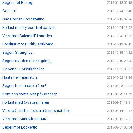
Seger mot Balrog
2016-01-13 09:48
God Jul!
2015-12-24 10:40
Dags för en uppdatering..
2015-12-15 09:56
Förlust mot Tyresö Trollbäcken
2015-11-04 16:02
Vinst mot Salems IF i sudden
2015-10-26 08:05
Förslust mot Hudik/Björkberg
2015-10-19 09:41
Seger i Strängnäs...
2015-10-15 14:32
Seger i sudden denna gång...
2015-10-10 20:05
1 poäng i Botkyrkahallen
2015-10-05 08:27
Nästa hemmamatch!
2015-10-02 11:48
Seger i hemmapremiären!
2015-09-28 10:02
Kom och stötta oss på Söndag!
2015-09-23 14:22
Förlust med 6-5 i premiären
2015-09-21 11:21
Vinst på straffar i sista träningsmatchen
2015-09-14 12:52
Vinst mot Sandvikens AIK
2015-09-13 12:51
Seger mot Lockerud
2015-08-31 08:04