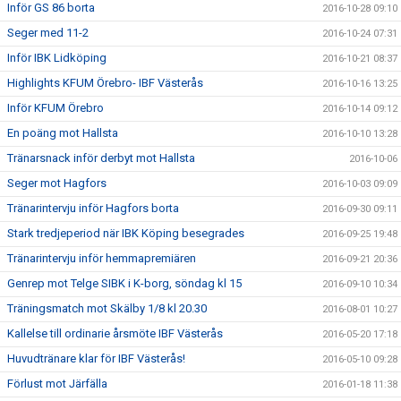
Inför GS 86 borta
2016-10-28 09:10
Seger med 11-2
2016-10-24 07:31
Inför IBK Lidköping
2016-10-21 08:37
Highlights KFUM Örebro- IBF Västerås
2016-10-16 13:25
Inför KFUM Örebro
2016-10-14 09:12
En poäng mot Hallsta
2016-10-10 13:28
Tränarsnack inför derbyt mot Hallsta
2016-10-06
Seger mot Hagfors
2016-10-03 09:09
Tränarintervju inför Hagfors borta
2016-09-30 09:11
Stark tredjeperiod när IBK Köping besegrades
2016-09-25 19:48
Tränarintervju inför hemmapremiären
2016-09-21 20:36
Genrep mot Telge SIBK i K-borg, söndag kl 15
2016-09-10 10:34
Träningsmatch mot Skälby 1/8 kl 20.30
2016-08-01 10:27
Kallelse till ordinarie årsmöte IBF Västerås
2016-05-20 17:18
Huvudtränare klar för IBF Västerås!
2016-05-10 09:28
Förlust mot Järfälla
2016-01-18 11:38