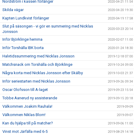
Nordström i kassen förlänger
2020-04-21 11:54
Skilda vägar
2020-04-20 19:30
Kapten Lundkvist förlänger
2020-04-19 17:58
Slut på säsongen - vi gör en summering med Nicklas
2020-03-23 20:14
Jonsson
Inför Björklinge hemma
2020-02-07 11:00
Inför Torshälla IBK borta
2020-01-24 18:30
Halvtidssummering med Nicklas Jonsson
2019-12-18 07:00
Matchsnack om Torshälla och Björklinge
2019-10-24 09:00
Några korta med Nicklas Jonsson efter Skälby
2019-10-03 21:37
Inför seriestarten med Nicklas Jonsson
2019-09-26 09:34
Oscar Olofsson till A-laget
2019-09-23 15:54
Tobbe Aanerud ny assisterande
2019-09-15 20:18
Välkommen Joakim Rauhala!
2019-09-09
Välkommen Niklas Blom!
2019-09-07
Kan du hjälpa till på matcher?
2019-09-06 11:00
Vinst mot Järfälla med 6-5
2019-08-29 14:18