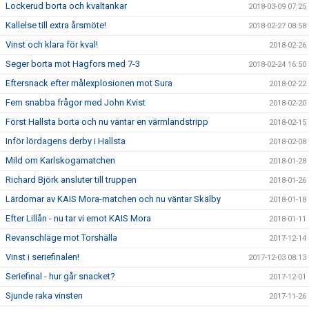
Lockerud borta och kvaltankar
2018-03-09 07:25
Kallelse till extra årsmöte!
2018-02-27 08:58
Vinst och klara för kval!
2018-02-26
Seger borta mot Hagfors med 7-3
2018-02-24 16:50
Eftersnack efter målexplosionen mot Sura
2018-02-22
Fem snabba frågor med John Kvist
2018-02-20
Först Hallsta borta och nu väntar en värmlandstripp
2018-02-15
Inför lördagens derby i Hallsta
2018-02-08
Mild om Karlskogamatchen
2018-01-28
Richard Björk ansluter till truppen
2018-01-26
Lärdomar av KAIS Mora-matchen och nu väntar Skälby
2018-01-18
Efter Lillån - nu tar vi emot KAIS Mora
2018-01-11
Revanschläge mot Torshälla
2017-12-14
Vinst i seriefinalen!
2017-12-03 08:13
Seriefinal - hur går snacket?
2017-12-01
Sjunde raka vinsten
2017-11-26