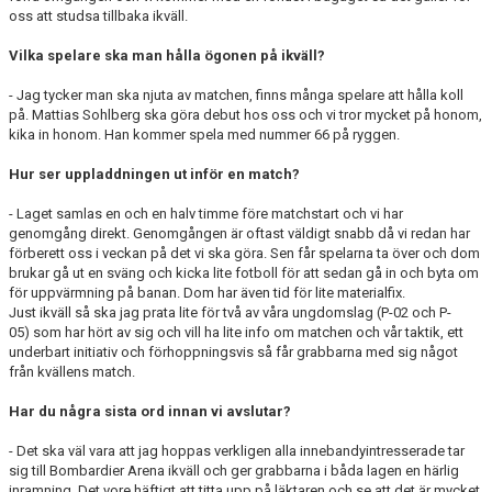
oss att studsa tillbaka ikväll.
Vilka spelare ska man hålla ögonen på ikväll?
- Jag tycker man ska njuta av matchen, finns många spelare att hålla koll
på. Mattias Sohlberg ska göra debut hos oss och vi tror mycket på honom,
kika in honom. Han kommer spela med nummer 66 på ryggen.
Hur ser uppladdningen ut inför en match?
- Laget samlas en och en halv timme före matchstart och vi har
genomgång direkt. Genomgången är oftast väldigt snabb då vi redan har
förberett oss i veckan på det vi ska göra. Sen får spelarna ta över och dom
brukar gå ut en sväng och kicka lite fotboll för att sedan gå in och byta om
för uppvärmning på banan. Dom har även tid för lite materialfix.
Just ikväll så ska jag prata lite för två av våra ungdomslag (P-02 och P-
05) som har hört av sig och vill ha lite info om matchen och vår taktik, ett
underbart initiativ och förhoppningsvis så får grabbarna med sig något
från kvällens match.
Har du några sista ord innan vi avslutar?
- Det ska väl vara att jag hoppas verkligen alla innebandyintresserade tar
sig till Bombardier Arena ikväll och ger grabbarna i båda lagen en härlig
inramning. Det vore häftigt att titta upp på läktaren och se att det är mycket