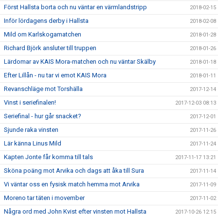
Först Hallsta borta och nu väntar en värmlandstripp
2018-02-15
Inför lördagens derby i Hallsta
2018-02-08
Mild om Karlskogamatchen
2018-01-28
Richard Björk ansluter till truppen
2018-01-26
Lärdomar av KAIS Mora-matchen och nu väntar Skälby
2018-01-18
Efter Lillån - nu tar vi emot KAIS Mora
2018-01-11
Revanschläge mot Torshälla
2017-12-14
Vinst i seriefinalen!
2017-12-03 08:13
Seriefinal - hur går snacket?
2017-12-01
Sjunde raka vinsten
2017-11-26
Lär känna Linus Mild
2017-11-24
Kapten Jonte får komma till tals
2017-11-17 13:21
Sköna poäng mot Arvika och dags att åka till Sura
2017-11-14
Vi väntar oss en fysisk match hemma mot Arvika
2017-11-09
Moreno tar täten i movember
2017-11-02
Några ord med John Kvist efter vinsten mot Hallsta
2017-10-26 12:15