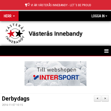
VI ÄR VÄSTERÅS INNEBANDY - LET´S BE PROUD
HERR
LOGGA IN
Västerås Innebandy
HEM
KALENDER
Derbydags
<
>
2016-11-07 10:15