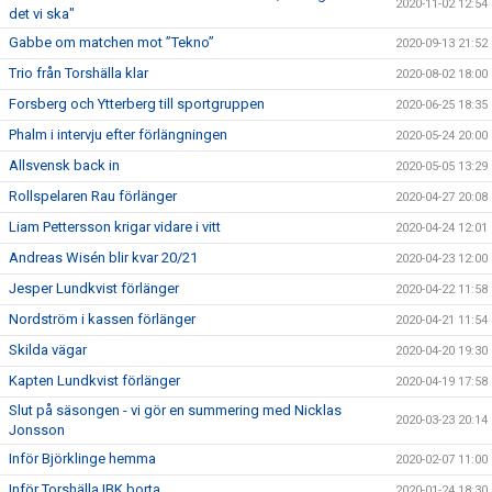
2020-11-02 12:54
det vi ska"
Gabbe om matchen mot ”Tekno”
2020-09-13 21:52
Trio från Torshälla klar
2020-08-02 18:00
Forsberg och Ytterberg till sportgruppen
2020-06-25 18:35
Phalm i intervju efter förlängningen
2020-05-24 20:00
Allsvensk back in
2020-05-05 13:29
Rollspelaren Rau förlänger
2020-04-27 20:08
Liam Pettersson krigar vidare i vitt
2020-04-24 12:01
Andreas Wisén blir kvar 20/21
2020-04-23 12:00
Jesper Lundkvist förlänger
2020-04-22 11:58
Nordström i kassen förlänger
2020-04-21 11:54
Skilda vägar
2020-04-20 19:30
Kapten Lundkvist förlänger
2020-04-19 17:58
Slut på säsongen - vi gör en summering med Nicklas
2020-03-23 20:14
Jonsson
Inför Björklinge hemma
2020-02-07 11:00
Inför Torshälla IBK borta
2020-01-24 18:30