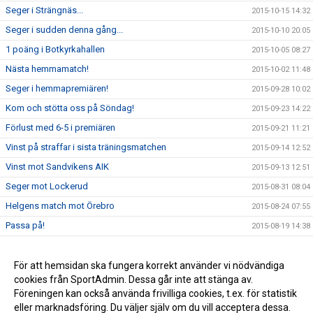
Seger i Strängnäs...
2015-10-15 14:32
Seger i sudden denna gång...
2015-10-10 20:05
1 poäng i Botkyrkahallen
2015-10-05 08:27
Nästa hemmamatch!
2015-10-02 11:48
Seger i hemmapremiären!
2015-09-28 10:02
Kom och stötta oss på Söndag!
2015-09-23 14:22
Förlust med 6-5 i premiären
2015-09-21 11:21
Vinst på straffar i sista träningsmatchen
2015-09-14 12:52
Vinst mot Sandvikens AIK
2015-09-13 12:51
Seger mot Lockerud
2015-08-31 08:04
Helgens match mot Örebro
2015-08-24 07:55
Passa på!
2015-08-19 14:38
Träningsmatch på lördag
2015-08-18 13:43
IBF Västerås spelade oavgjort
För att hemsidan ska fungera korrekt använder vi nödvändiga
2015-08-18 13:41
cookies från SportAdmin. Dessa går inte att stänga av.
Välkommen till IBF Västerås nya hemsida!
2015-08-17 18:45
Föreningen kan också använda frivilliga cookies, t.ex. för statistik
eller marknadsföring. Du väljer själv om du vill acceptera dessa.