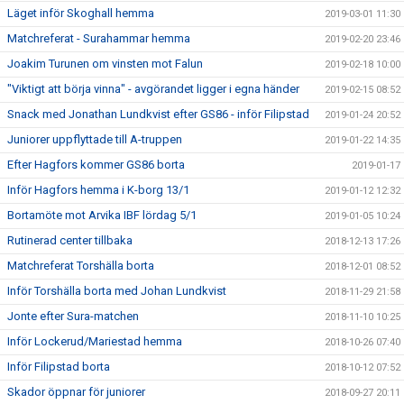
Läget inför Skoghall hemma
2019-03-01 11:30
Matchreferat - Surahammar hemma
2019-02-20 23:46
Joakim Turunen om vinsten mot Falun
2019-02-18 10:00
"Viktigt att börja vinna" - avgörandet ligger i egna händer
2019-02-15 08:52
Snack med Jonathan Lundkvist efter GS86 - inför Filipstad
2019-01-24 20:52
Juniorer uppflyttade till A-truppen
2019-01-22 14:35
Efter Hagfors kommer GS86 borta
2019-01-17
Inför Hagfors hemma i K-borg 13/1
2019-01-12 12:32
Bortamöte mot Arvika IBF lördag 5/1
2019-01-05 10:24
Rutinerad center tillbaka
2018-12-13 17:26
Matchreferat Torshälla borta
2018-12-01 08:52
Inför Torshälla borta med Johan Lundkvist
2018-11-29 21:58
Jonte efter Sura-matchen
2018-11-10 10:25
Inför Lockerud/Mariestad hemma
2018-10-26 07:40
Inför Filipstad borta
2018-10-12 07:52
Skador öppnar för juniorer
2018-09-27 20:11