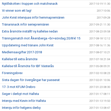
Nytillskotten i truppen och matchsnack
2017-10-19 11:30
Vi vinner som ett lag!
2017-10-06
John Kvist intervjuas inför hemmapremiären
2017-09-28
Tränarsnack inför seriepremiären
2017-09-21 11:30
Extra årsmöte inställt! ny kallelse nedan
2017-08-23 09:58
Träningsmatch mot Åkersberga <br>söndag 20/8 kl 15
2017-08-18 12:12
Uppdatering med tränare John Kvist
2017-08-16 11:36
Medlemsavgifter 2017-2018
2017-08-07 10:21
Kallelse till extra årsmöte
2017-07-18 21:04
Kallelse till Årsmöte för IBF Västerås
2017-05-08 09:31
Föreningsbrev
2017-02-10 08:23
Sista dagen för övergångar har passerat
2017-02-01 10:06
17- 3 mot KFUM Örebro
2017-01-23 08:30
Seger i derbyt mot Hallsta
2017-01-17 08:11
Intervju med Kevin inför Hallsta
2017-01-13 19:50
Intervju inför helgens derby
2017-01-13 08:47