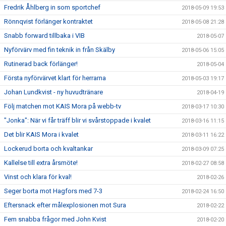
Fredrik Åhlberg in som sportchef
2018-05-09 19:53
Rönnqvist förlänger kontraktet
2018-05-08 21:28
Snabb forward tillbaka i VIB
2018-05-07
Nyförvärv med fin teknik in från Skälby
2018-05-06 15:05
Rutinerad back förlänger!
2018-05-04
Första nyförvärvet klart för herrarna
2018-05-03 19:17
Johan Lundkvist - ny huvudtränare
2018-04-19
Följ matchen mot KAIS Mora på webb-tv
2018-03-17 10:30
"Jonka": När vi får träff blir vi svårstoppade i kvalet
2018-03-16 11:15
Det blir KAIS Mora i kvalet
2018-03-11 16:22
Lockerud borta och kvaltankar
2018-03-09 07:25
Kallelse till extra årsmöte!
2018-02-27 08:58
Vinst och klara för kval!
2018-02-26
Seger borta mot Hagfors med 7-3
2018-02-24 16:50
Eftersnack efter målexplosionen mot Sura
2018-02-22
Fem snabba frågor med John Kvist
2018-02-20