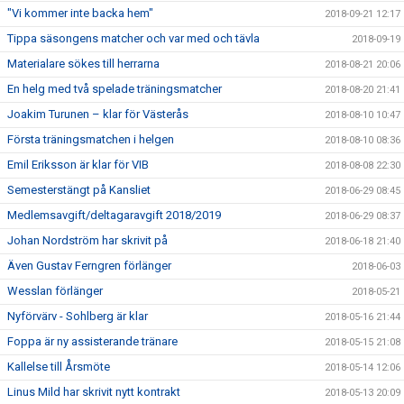
"Vi kommer inte backa hem"
2018-09-21 12:17
Tippa säsongens matcher och var med och tävla
2018-09-19
Materialare sökes till herrarna
2018-08-21 20:06
En helg med två spelade träningsmatcher
2018-08-20 21:41
Joakim Turunen – klar för Västerås
2018-08-10 10:47
Första träningsmatchen i helgen
2018-08-10 08:36
Emil Eriksson är klar för VIB
2018-08-08 22:30
Semesterstängt på Kansliet
2018-06-29 08:45
Medlemsavgift/deltagaravgift 2018/2019
2018-06-29 08:37
Johan Nordström har skrivit på
2018-06-18 21:40
Även Gustav Ferngren förlänger
2018-06-03
Wesslan förlänger
2018-05-21
Nyförvärv - Sohlberg är klar
2018-05-16 21:44
Foppa är ny assisterande tränare
2018-05-15 21:08
Kallelse till Årsmöte
2018-05-14 12:06
Linus Mild har skrivit nytt kontrakt
2018-05-13 20:09