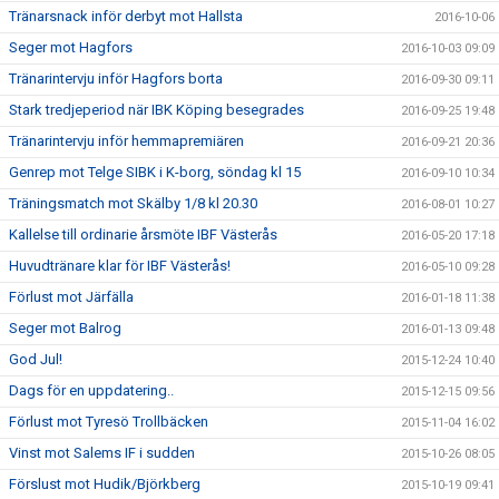
Tränarsnack inför derbyt mot Hallsta
2016-10-06
Seger mot Hagfors
2016-10-03 09:09
Tränarintervju inför Hagfors borta
2016-09-30 09:11
Stark tredjeperiod när IBK Köping besegrades
2016-09-25 19:48
Tränarintervju inför hemmapremiären
2016-09-21 20:36
Genrep mot Telge SIBK i K-borg, söndag kl 15
2016-09-10 10:34
Träningsmatch mot Skälby 1/8 kl 20.30
2016-08-01 10:27
Kallelse till ordinarie årsmöte IBF Västerås
2016-05-20 17:18
Huvudtränare klar för IBF Västerås!
2016-05-10 09:28
Förlust mot Järfälla
2016-01-18 11:38
Seger mot Balrog
2016-01-13 09:48
God Jul!
2015-12-24 10:40
Dags för en uppdatering..
2015-12-15 09:56
Förlust mot Tyresö Trollbäcken
2015-11-04 16:02
Vinst mot Salems IF i sudden
2015-10-26 08:05
Förslust mot Hudik/Björkberg
2015-10-19 09:41