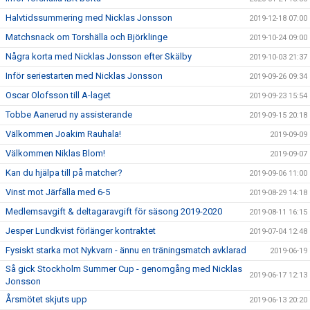
Halvtidssummering med Nicklas Jonsson
2019-12-18 07:00
Matchsnack om Torshälla och Björklinge
2019-10-24 09:00
Några korta med Nicklas Jonsson efter Skälby
2019-10-03 21:37
Inför seriestarten med Nicklas Jonsson
2019-09-26 09:34
Oscar Olofsson till A-laget
2019-09-23 15:54
Tobbe Aanerud ny assisterande
2019-09-15 20:18
Välkommen Joakim Rauhala!
2019-09-09
Välkommen Niklas Blom!
2019-09-07
Kan du hjälpa till på matcher?
2019-09-06 11:00
Vinst mot Järfälla med 6-5
2019-08-29 14:18
Medlemsavgift & deltagaravgift för säsong 2019-2020
2019-08-11 16:15
Jesper Lundkvist förlänger kontraktet
2019-07-04 12:48
Fysiskt starka mot Nykvarn - ännu en träningsmatch avklarad
2019-06-19
Så gick Stockholm Summer Cup - genomgång med Nicklas
2019-06-17 12:13
Jonsson
Årsmötet skjuts upp
2019-06-13 20:20