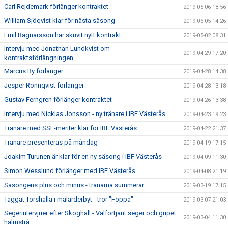
Carl Rejdemark förlänger kontraktet
2019-05-06 18:56
William Sjöqvist klar för nästa säsong
2019-05-05 14:26
Emil Ragnarsson har skrivit nytt kontrakt
2019-05-02 08:31
Intervju med Jonathan Lundkvist om
2019-04-29 17:20
kontraktsförlängningen
Marcus By förlänger
2019-04-28 14:38
Jesper Rönnqvist förlänger
2019-04-28 13:18
Gustav Ferngren förlänger kontraktet
2019-04-26 13:38
Intervju med Nicklas Jonsson - ny tränare i IBF Västerås
2019-04-23 19:23
Tränare med SSL-meriter klar för IBF Västerås
2019-04-22 21:37
Tränare presenteras på måndag
2019-04-19 17:15
Joakim Turunen är klar för en ny säsong i IBF Västerås
2019-04-09 11:30
Simon Wesslund förlänger med IBF Västerås
2019-04-08 21:19
Säsongens plus och minus - tränarna summerar
2019-03-19 17:15
Taggat Torshälla i mälarderbyt - tror "Foppa"
2019-03-07 21:03
Segerintervjuer efter Skoghall - Välförtjänt seger och gripet
2019-03-04 11:30
halmstrå