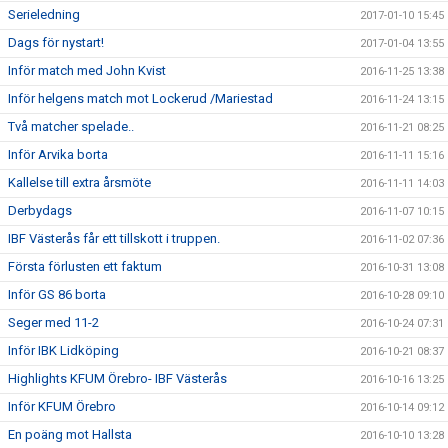
Serieledning
2017-01-10 15:45
Dags för nystart!
2017-01-04 13:55
Inför match med John Kvist
2016-11-25 13:38
Inför helgens match mot Lockerud /Mariestad
2016-11-24 13:15
Två matcher spelade..
2016-11-21 08:25
Inför Arvika borta
2016-11-11 15:16
Kallelse till extra årsmöte
2016-11-11 14:03
Derbydags
2016-11-07 10:15
IBF Västerås får ett tillskott i truppen.
2016-11-02 07:36
Första förlusten ett faktum
2016-10-31 13:08
Inför GS 86 borta
2016-10-28 09:10
Seger med 11-2
2016-10-24 07:31
Inför IBK Lidköping
2016-10-21 08:37
Highlights KFUM Örebro- IBF Västerås
2016-10-16 13:25
Inför KFUM Örebro
2016-10-14 09:12
En poäng mot Hallsta
2016-10-10 13:28