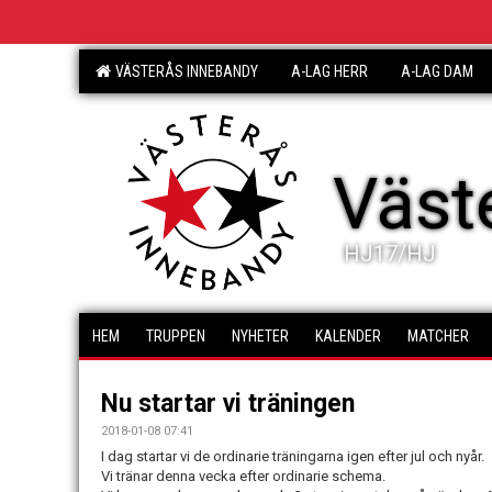
VÄSTERÅS INNEBANDY
A-LAG HERR
A-LAG DAM
Väst
HJ17/HJ
HEM
TRUPPEN
NYHETER
KALENDER
MATCHER
Nu startar vi träningen
2018-01-08 07:41
I dag startar vi de ordinarie träningarna igen efter jul och nyår.
Vi tränar denna vecka efter ordinarie schema.