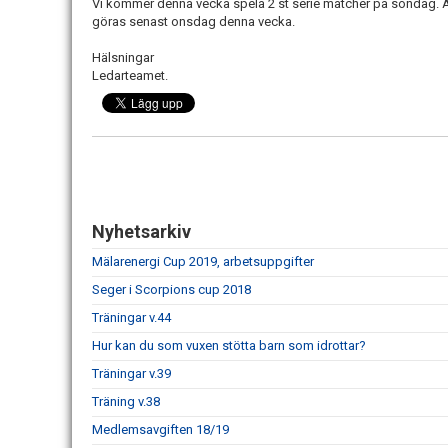
Vi kommer denna vecka spela 2 st serie matcher på söndag. 
göras senast onsdag denna vecka.
Hälsningar
Ledarteamet.
Nyhetsarkiv
Mälarenergi Cup 2019, arbetsuppgifter
Seger i Scorpions cup 2018
Träningar v.44
Hur kan du som vuxen stötta barn som idrottar?
Träningar v.39
Träning v.38
Medlemsavgiften 18/19