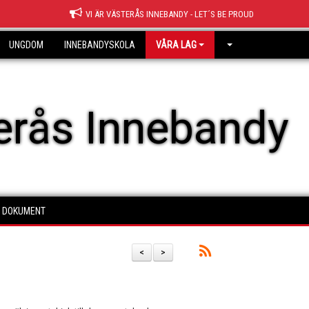
VI ÄR VÄSTERÅS INNEBANDY - LET´S BE PROUD
UNGDOM
INNEBANDYSKOLA
VÅRA LAG
erås Innebandy
DOKUMENT
<
>