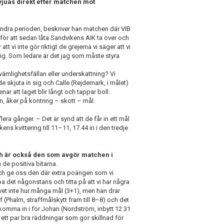
vjuas direkt efter matchen mot
i andra perioden, beskriver han matchen där VIB
för att sedan låta Sandvikens AIK ta över och
vi inte gör riktigt de grejerna vi säger att vi
 mig. Som ledare är det jag som måste styra
bekvämlighetsfällan eller underskattning? Vi
 de skjuta in sig och Calle (Rejdemark, i målet)
r att laget blir långt och tappar boll.
en, åker på kontring – skott – mål.
ra gånger. – Det är synd att de får in ett mål
s kvittering till 11–11, 17.44 in i den tredje
h är också den som avgör matchen i
 de positiva bitarna.
och ge oss den där extra poängen som vi
a det någonstans och titta på att vi har några
 vet inte hur många mål (3+1), men han drar
ff (Phalm, straffmålskytt fram till 8–8) och det
t komma in i för Johan (Nordström, inbytt 12.31
 ett par bra räddningar som gör skillnad för