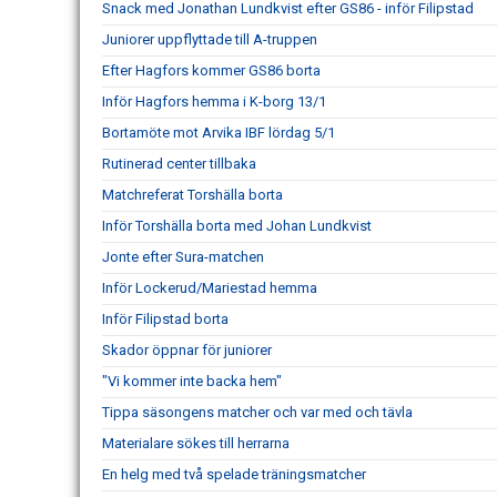
Snack med Jonathan Lundkvist efter GS86 - inför Filipstad
Juniorer uppflyttade till A-truppen
Efter Hagfors kommer GS86 borta
Inför Hagfors hemma i K-borg 13/1
Bortamöte mot Arvika IBF lördag 5/1
Rutinerad center tillbaka
Matchreferat Torshälla borta
Inför Torshälla borta med Johan Lundkvist
Jonte efter Sura-matchen
Inför Lockerud/Mariestad hemma
Inför Filipstad borta
Skador öppnar för juniorer
"Vi kommer inte backa hem"
Tippa säsongens matcher och var med och tävla
Materialare sökes till herrarna
En helg med två spelade träningsmatcher