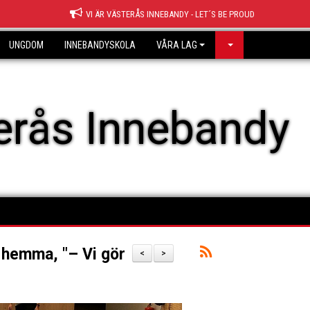
VI ÄR VÄSTERÅS INNEBANDY - LET´S BE PROUD
UNGDOM
INNEBANDYSKOLA
VÅRA LAG
erås Innebandy
 hemma, "– Vi gör
<
>