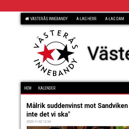
VÄSTERÅS INNEBANDY
A-LAG HERR
A-LAG DAM
Väst
HEM
KALENDER
Målrik suddenvinst mot Sandviken
inte det vi ska"
2020-11-02 12:54