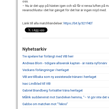
oss.
– Nu är det upp på hästen igen och så får vi rensa luften på m
revanschlusta i det här gänget för det här är ingen nöjd med.
Länk till alla matchhändelser:
https://bit.ly/321f4Ef
Nyhetsarkiv
Tre spelare har förlängt med VIB herr
Andreas Blom - tidigare allsvensk kapten - är nästa nyförvärv
Veckans förlängningar i herrlaget
VIB:are tillbaka som ny assisterade tränare i herrlaget
Isac Lindblad till VIB
Gabriel Brandberg fortsätter träna herrlaget
Målrik suddenvinst mot Sandviken hemma, "– Vi gör inte det v
Gabbe om matchen mot ”Tekno”