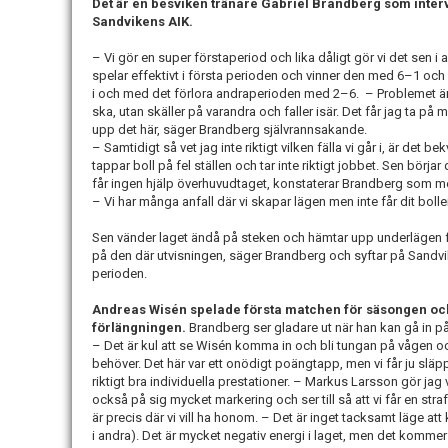
Det är en besviken tränare Gabriel Brandberg som inter
Sandvikens AIK.
– Vi gör en super förstaperiod och lika dåligt gör vi det sen 
spelar effektivt i första perioden och vinner den med 6–1 och 
i och med det förlora andraperioden med 2–6. – Problemet är att 
ska, utan skäller på varandra och faller isär. Det får jag ta på
upp det här, säger Brandberg självrannsakande.
– Samtidigt så vet jag inte riktigt vilken fälla vi går i, är det 
tappar boll på fel ställen och tar inte riktigt jobbet. Sen börjar
får ingen hjälp överhuvudtaget, konstaterar Brandberg som mena
– Vi har många anfall där vi skapar lägen men inte får dit boll
Sen vänder laget ändå på steken och hämtar upp underlägen fle
på den där utvisningen, säger Brandberg och syftar på Sandviken
perioden.
Andreas Wisén spelade första matchen för säsongen oc
förlängningen.
Brandberg ser gladare ut när han kan gå in på
– Det är kul att se Wisén komma in och bli tungan på vågen 
behöver. Det här var ett onödigt poängtapp, men vi får ju släpp
riktigt bra individuella prestationer. – Markus Larsson gör jag
också på sig mycket markering och ser till så att vi får en stra
är precis där vi vill ha honom. – Det är inget tacksamt läge at
i andra). Det är mycket negativ energi i laget, men det kommer