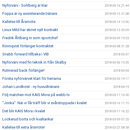
Nyförvärv - Sohlberg är klar
2018-05-16 21:44
Foppa är ny assisterande tränare
2018-05-15 21:08
Kallelse till Årsmöte
2018-05-14 12:06
Linus Mild har skrivit nytt kontrakt
2018-05-13 20:09
Fredrik Åhlberg in som sportchef
2018-05-09 19:53
Rönnqvist förlänger kontraktet
2018-05-08 21:28
Snabb forward tillbaka i VIB
2018-05-07
Nyförvärv med fin teknik in från Skälby
2018-05-06 15:05
Rutinerad back förlänger!
2018-05-04
Första nyförvärvet klart för herrarna
2018-05-03 19:17
Johan Lundkvist - ny huvudtränare
2018-04-19
Följ matchen mot KAIS Mora på webb-tv
2018-03-17 10:30
"Jonka": När vi får träff blir vi svårstoppade i kvalet
2018-03-16 11:15
Det blir KAIS Mora i kvalet
2018-03-11 16:22
Lockerud borta och kvaltankar
2018-03-09 07:25
Kallelse till extra årsmöte!
2018-02-27 08:58