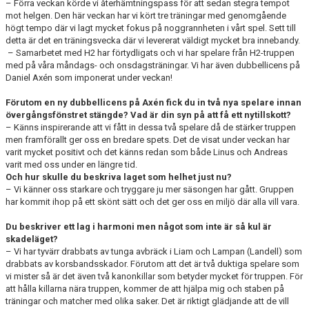
– Förra veckan körde vi återhämtningspass för att sedan stegra tempot
mot helgen. Den här veckan har vi kört tre träningar med genomgående
högt tempo där vi lagt mycket fokus på noggrannheten i vårt spel. Sett till
detta är det en träningsvecka där vi levererat väldigt mycket bra innebandy.
– Samarbetet med H2 har förtydligats och vi har spelare från H2-truppen
med på våra måndags- och onsdagsträningar. Vi har även dubbellicens på
Daniel Axén som imponerat under veckan!
Förutom en ny dubbellicens på Axén fick du in två nya spelare innan
övergångsfönstret stängde? Vad är din syn på att få ett nytillskott?
– Känns inspirerande att vi fått in dessa två spelare då de stärker truppen
men framförallt ger oss en bredare spets. Det de visat under veckan har
varit mycket positivt och det känns redan som både Linus och Andreas
varit med oss under en längre tid.
Och hur skulle du beskriva laget som helhet just nu?
– Vi känner oss starkare och tryggare ju mer säsongen har gått. Gruppen
har kommit ihop på ett skönt sätt och det ger oss en miljö där alla vill vara.
Du beskriver ett lag i harmoni men något som inte är så kul är
skadeläget?
– Vi har tyvärr drabbats av tunga avbräck i Liam och Lampan (Landell) som
drabbats av korsbandsskador. Förutom att det är två duktiga spelare som
vi mister så är det även två kanonkillar som betyder mycket för truppen. För
att hålla killarna nära truppen, kommer de att hjälpa mig och staben på
träningar och matcher med olika saker. Det är riktigt glädjande att de vill