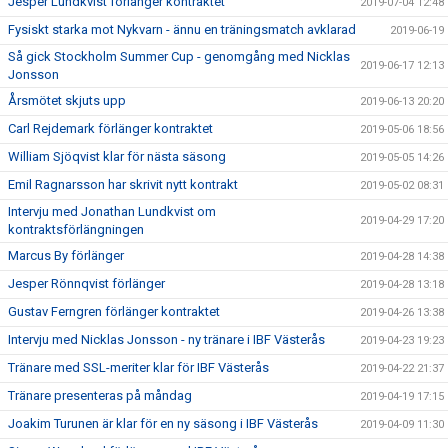
Jesper Lundkvist förlänger kontraktet
2019-07-04 12:48
Fysiskt starka mot Nykvarn - ännu en träningsmatch avklarad
2019-06-19
Så gick Stockholm Summer Cup - genomgång med Nicklas
2019-06-17 12:13
Jonsson
Årsmötet skjuts upp
2019-06-13 20:20
Carl Rejdemark förlänger kontraktet
2019-05-06 18:56
William Sjöqvist klar för nästa säsong
2019-05-05 14:26
Emil Ragnarsson har skrivit nytt kontrakt
2019-05-02 08:31
Intervju med Jonathan Lundkvist om
2019-04-29 17:20
kontraktsförlängningen
Marcus By förlänger
2019-04-28 14:38
Jesper Rönnqvist förlänger
2019-04-28 13:18
Gustav Ferngren förlänger kontraktet
2019-04-26 13:38
Intervju med Nicklas Jonsson - ny tränare i IBF Västerås
2019-04-23 19:23
Tränare med SSL-meriter klar för IBF Västerås
2019-04-22 21:37
Tränare presenteras på måndag
2019-04-19 17:15
Joakim Turunen är klar för en ny säsong i IBF Västerås
2019-04-09 11:30