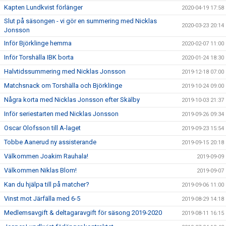
Kapten Lundkvist förlänger
2020-04-19 17:58
Slut på säsongen - vi gör en summering med Nicklas
2020-03-23 20:14
Jonsson
Inför Björklinge hemma
2020-02-07 11:00
Inför Torshälla IBK borta
2020-01-24 18:30
Halvtidssummering med Nicklas Jonsson
2019-12-18 07:00
Matchsnack om Torshälla och Björklinge
2019-10-24 09:00
Några korta med Nicklas Jonsson efter Skälby
2019-10-03 21:37
Inför seriestarten med Nicklas Jonsson
2019-09-26 09:34
Oscar Olofsson till A-laget
2019-09-23 15:54
Tobbe Aanerud ny assisterande
2019-09-15 20:18
Välkommen Joakim Rauhala!
2019-09-09
Välkommen Niklas Blom!
2019-09-07
Kan du hjälpa till på matcher?
2019-09-06 11:00
Vinst mot Järfälla med 6-5
2019-08-29 14:18
Medlemsavgift & deltagaravgift för säsong 2019-2020
2019-08-11 16:15