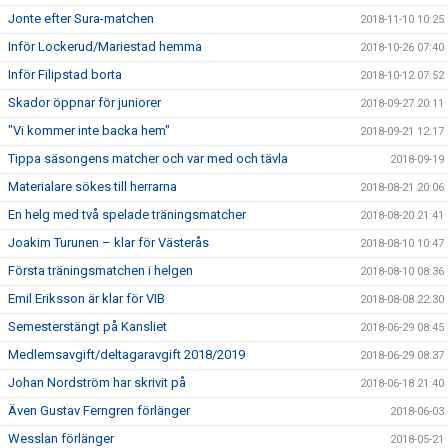
Jonte efter Sura-matchen
2018-11-10 10:25
Inför Lockerud/Mariestad hemma
2018-10-26 07:40
Inför Filipstad borta
2018-10-12 07:52
Skador öppnar för juniorer
2018-09-27 20:11
"Vi kommer inte backa hem"
2018-09-21 12:17
Tippa säsongens matcher och var med och tävla
2018-09-19
Materialare sökes till herrarna
2018-08-21 20:06
En helg med två spelade träningsmatcher
2018-08-20 21:41
Joakim Turunen – klar för Västerås
2018-08-10 10:47
Första träningsmatchen i helgen
2018-08-10 08:36
Emil Eriksson är klar för VIB
2018-08-08 22:30
Semesterstängt på Kansliet
2018-06-29 08:45
Medlemsavgift/deltagaravgift 2018/2019
2018-06-29 08:37
Johan Nordström har skrivit på
2018-06-18 21:40
Även Gustav Ferngren förlänger
2018-06-03
Wesslan förlänger
2018-05-21