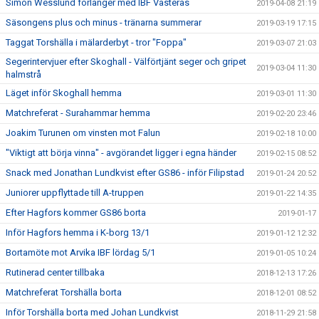
Simon Wesslund förlänger med IBF Västerås
2019-04-08 21:19
Säsongens plus och minus - tränarna summerar
2019-03-19 17:15
Taggat Torshälla i mälarderbyt - tror "Foppa"
2019-03-07 21:03
Segerintervjuer efter Skoghall - Välförtjänt seger och gripet
2019-03-04 11:30
halmstrå
Läget inför Skoghall hemma
2019-03-01 11:30
Matchreferat - Surahammar hemma
2019-02-20 23:46
Joakim Turunen om vinsten mot Falun
2019-02-18 10:00
"Viktigt att börja vinna" - avgörandet ligger i egna händer
2019-02-15 08:52
Snack med Jonathan Lundkvist efter GS86 - inför Filipstad
2019-01-24 20:52
Juniorer uppflyttade till A-truppen
2019-01-22 14:35
Efter Hagfors kommer GS86 borta
2019-01-17
Inför Hagfors hemma i K-borg 13/1
2019-01-12 12:32
Bortamöte mot Arvika IBF lördag 5/1
2019-01-05 10:24
Rutinerad center tillbaka
2018-12-13 17:26
Matchreferat Torshälla borta
2018-12-01 08:52
Inför Torshälla borta med Johan Lundkvist
2018-11-29 21:58