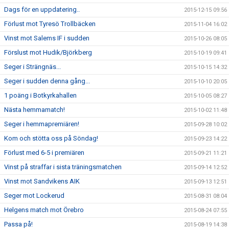
Dags för en uppdatering..
2015-12-15 09:56
Förlust mot Tyresö Trollbäcken
2015-11-04 16:02
Vinst mot Salems IF i sudden
2015-10-26 08:05
Förslust mot Hudik/Björkberg
2015-10-19 09:41
Seger i Strängnäs...
2015-10-15 14:32
Seger i sudden denna gång...
2015-10-10 20:05
1 poäng i Botkyrkahallen
2015-10-05 08:27
Nästa hemmamatch!
2015-10-02 11:48
Seger i hemmapremiären!
2015-09-28 10:02
Kom och stötta oss på Söndag!
2015-09-23 14:22
Förlust med 6-5 i premiären
2015-09-21 11:21
Vinst på straffar i sista träningsmatchen
2015-09-14 12:52
Vinst mot Sandvikens AIK
2015-09-13 12:51
Seger mot Lockerud
2015-08-31 08:04
Helgens match mot Örebro
2015-08-24 07:55
Passa på!
2015-08-19 14:38