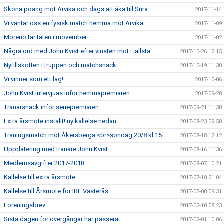
Sköna poäng mot Arvika och dags att åka till Sura
2017-11-14
Vi väntar oss en fysisk match hemma mot Arvika
2017-11-09
Moreno tar täten i movember
2017-11-02
Några ord med John Kvist efter vinsten mot Hallsta
2017-10-26 12:15
Nytillskotten i truppen och matchsnack
2017-10-19 11:30
Vi vinner som ett lag!
2017-10-06
John Kvist intervjuas inför hemmapremiären
2017-09-28
Tränarsnack inför seriepremiären
2017-09-21 11:30
Extra årsmöte inställt! ny kallelse nedan
2017-08-23 09:58
Träningsmatch mot Åkersberga <br>söndag 20/8 kl 15
2017-08-18 12:12
Uppdatering med tränare John Kvist
2017-08-16 11:36
Medlemsavgifter 2017-2018
2017-08-07 10:21
Kallelse till extra årsmöte
2017-07-18 21:04
Kallelse till Årsmöte för IBF Västerås
2017-05-08 09:31
Föreningsbrev
2017-02-10 08:23
Sista dagen för övergångar har passerat
2017-02-01 10:06