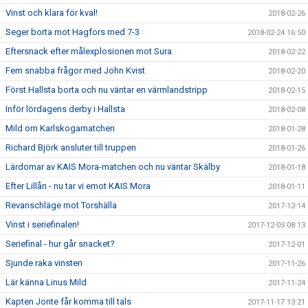
Vinst och klara för kval!
2018-02-26
Seger borta mot Hagfors med 7-3
2018-02-24 16:50
Eftersnack efter målexplosionen mot Sura
2018-02-22
Fem snabba frågor med John Kvist
2018-02-20
Först Hallsta borta och nu väntar en värmlandstripp
2018-02-15
Inför lördagens derby i Hallsta
2018-02-08
Mild om Karlskogamatchen
2018-01-28
Richard Björk ansluter till truppen
2018-01-26
Lärdomar av KAIS Mora-matchen och nu väntar Skälby
2018-01-18
Efter Lillån - nu tar vi emot KAIS Mora
2018-01-11
Revanschläge mot Torshälla
2017-12-14
Vinst i seriefinalen!
2017-12-03 08:13
Seriefinal - hur går snacket?
2017-12-01
Sjunde raka vinsten
2017-11-26
Lär känna Linus Mild
2017-11-24
Kapten Jonte får komma till tals
2017-11-17 13:21