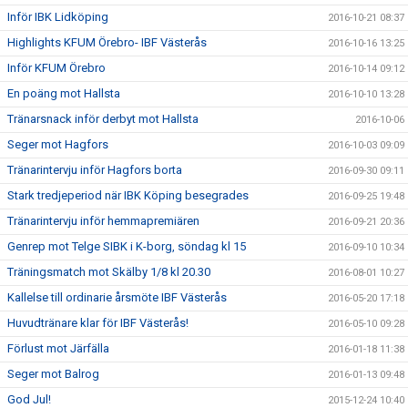
Inför IBK Lidköping
2016-10-21 08:37
Highlights KFUM Örebro- IBF Västerås
2016-10-16 13:25
Inför KFUM Örebro
2016-10-14 09:12
En poäng mot Hallsta
2016-10-10 13:28
Tränarsnack inför derbyt mot Hallsta
2016-10-06
Seger mot Hagfors
2016-10-03 09:09
Tränarintervju inför Hagfors borta
2016-09-30 09:11
Stark tredjeperiod när IBK Köping besegrades
2016-09-25 19:48
Tränarintervju inför hemmapremiären
2016-09-21 20:36
Genrep mot Telge SIBK i K-borg, söndag kl 15
2016-09-10 10:34
Träningsmatch mot Skälby 1/8 kl 20.30
2016-08-01 10:27
Kallelse till ordinarie årsmöte IBF Västerås
2016-05-20 17:18
Huvudtränare klar för IBF Västerås!
2016-05-10 09:28
Förlust mot Järfälla
2016-01-18 11:38
Seger mot Balrog
2016-01-13 09:48
God Jul!
2015-12-24 10:40