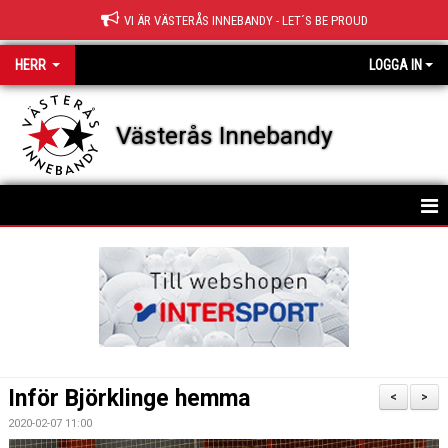
VI ÄR VÄSTERÅS INNEBANDY - LET´S BE PROUD
HERR
LOGGA IN
Västerås Innebandy
HEM
KALENDER
Inför Björklinge hemma
<
>
2020-02-07 11:00