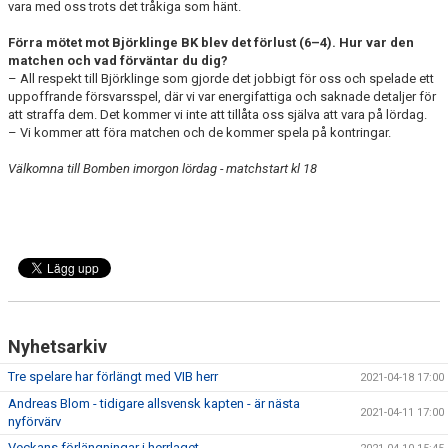
vara med oss trots det tråkiga som hänt.
Förra mötet mot Björklinge BK blev det förlust (6–4). Hur var den
matchen och vad förväntar du dig?
– All respekt till Björklinge som gjorde det jobbigt för oss och spelade ett
uppoffrande försvarsspel, där vi var energifattiga och saknade detaljer för
att straffa dem. Det kommer vi inte att tillåta oss själva att vara på lördag.
– Vi kommer att föra matchen och de kommer spela på kontringar.
Välkomna till Bomben imorgon lördag - matchstart kl 18
Nyhetsarkiv
Tre spelare har förlängt med VIB herr
2021-04-18 17:00
Andreas Blom - tidigare allsvensk kapten - är nästa
2021-04-11 17:00
nyförvärv
Veckans förlängningar i herrlaget