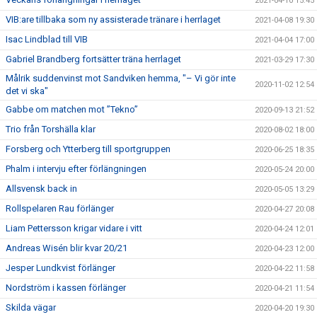
2021-04-10 15:45
VIB:are tillbaka som ny assisterade tränare i herrlaget
2021-04-08 19:30
Isac Lindblad till VIB
2021-04-04 17:00
Gabriel Brandberg fortsätter träna herrlaget
2021-03-29 17:30
Målrik suddenvinst mot Sandviken hemma, "– Vi gör inte
2020-11-02 12:54
det vi ska"
Gabbe om matchen mot ”Tekno”
2020-09-13 21:52
Trio från Torshälla klar
2020-08-02 18:00
Forsberg och Ytterberg till sportgruppen
2020-06-25 18:35
Phalm i intervju efter förlängningen
2020-05-24 20:00
Allsvensk back in
2020-05-05 13:29
Rollspelaren Rau förlänger
2020-04-27 20:08
Liam Pettersson krigar vidare i vitt
2020-04-24 12:01
Andreas Wisén blir kvar 20/21
2020-04-23 12:00
Jesper Lundkvist förlänger
2020-04-22 11:58
Nordström i kassen förlänger
2020-04-21 11:54
Skilda vägar
2020-04-20 19:30