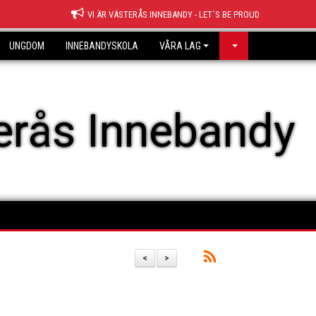
VI ÄR VÄSTERÅS INNEBANDY - LET´S BE PROUD
UNGDOM
INNEBANDYSKOLA
VÅRA LAG
erås Innebandy
<
>