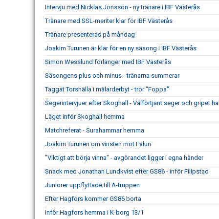
Intervju med Nicklas Jonsson - ny tränare i IBF Västerås
Tränare med SSL-meriter klar för IBF Västerås
Tränare presenteras på måndag
Joakim Turunen är klar för en ny säsong i IBF Västerås
Simon Wesslund förlänger med IBF Västerås
Säsongens plus och minus - tränarna summerar
Taggat Torshälla i mälarderbyt - tror "Foppa"
Segerintervjuer efter Skoghall - Välförtjänt seger och gripet h
Läget inför Skoghall hemma
Matchreferat - Surahammar hemma
Joakim Turunen om vinsten mot Falun
"Viktigt att börja vinna" - avgörandet ligger i egna händer
Snack med Jonathan Lundkvist efter GS86 - inför Filipstad
Juniorer uppflyttade till A-truppen
Efter Hagfors kommer GS86 borta
Inför Hagfors hemma i K-borg 13/1