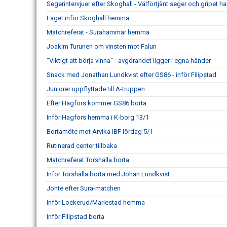
Segerintervjuer efter Skoghall - Välförtjänt seger och gripet h
Läget inför Skoghall hemma
Matchreferat - Surahammar hemma
Joakim Turunen om vinsten mot Falun
"Viktigt att börja vinna" - avgörandet ligger i egna händer
Snack med Jonathan Lundkvist efter GS86 - inför Filipstad
Juniorer uppflyttade till A-truppen
Efter Hagfors kommer GS86 borta
Inför Hagfors hemma i K-borg 13/1
Bortamöte mot Arvika IBF lördag 5/1
Rutinerad center tillbaka
Matchreferat Torshälla borta
Inför Torshälla borta med Johan Lundkvist
Jonte efter Sura-matchen
Inför Lockerud/Mariestad hemma
Inför Filipstad borta