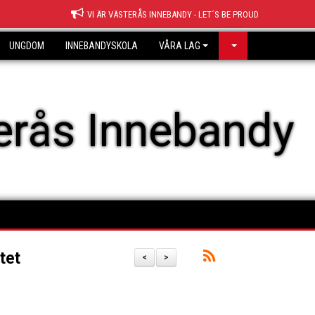
VI ÄR VÄSTERÅS INNEBANDY - LET´S BE PROUD
UNGDOM
INNEBANDYSKOLA
VÅRA LAG
erås Innebandy
tet
<
>