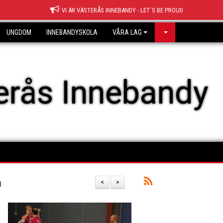
VI ÄR VÄSTERÅS INNEBANDY - LET´S BE PROUD
UNGDOM
INNEBANDYSKOLA
VÅRA LAG
erås Innebandy
a
<
>