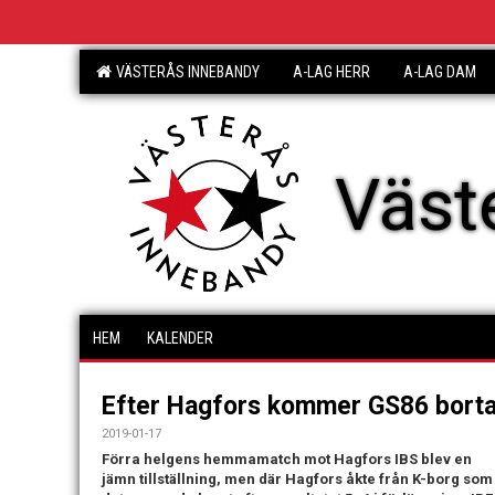
VÄSTERÅS INNEBANDY
A-LAG HERR
A-LAG DAM
Väst
HEM
KALENDER
Efter Hagfors kommer GS86 bort
2019-01-17
Förra helgens hemmamatch mot Hagfors IBS blev en
jämn tillställning, men där Hagfors åkte från K-borg som