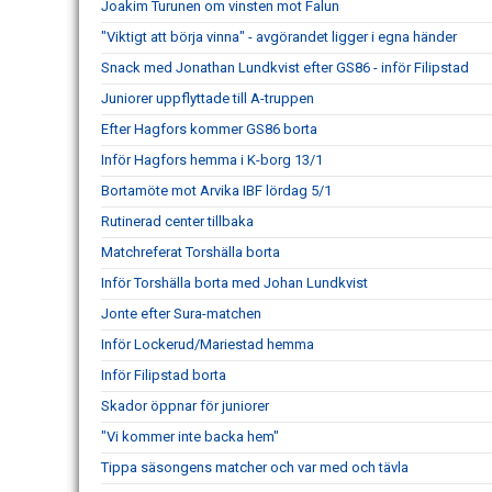
Joakim Turunen om vinsten mot Falun
"Viktigt att börja vinna" - avgörandet ligger i egna händer
Snack med Jonathan Lundkvist efter GS86 - inför Filipstad
Juniorer uppflyttade till A-truppen
Efter Hagfors kommer GS86 borta
Inför Hagfors hemma i K-borg 13/1
Bortamöte mot Arvika IBF lördag 5/1
Rutinerad center tillbaka
Matchreferat Torshälla borta
Inför Torshälla borta med Johan Lundkvist
Jonte efter Sura-matchen
Inför Lockerud/Mariestad hemma
Inför Filipstad borta
Skador öppnar för juniorer
"Vi kommer inte backa hem"
Tippa säsongens matcher och var med och tävla