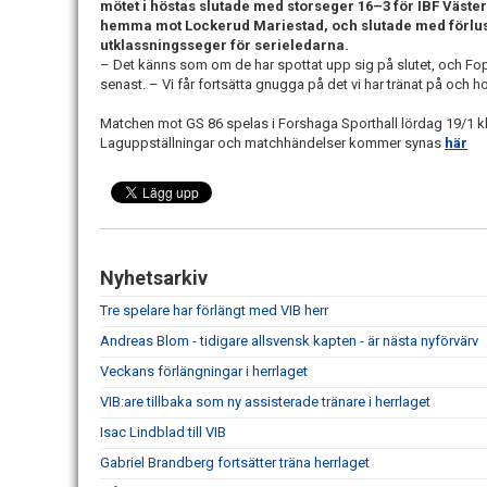
mötet i höstas slutade med storseger 16–3 för IBF Väste
hemma mot Lockerud Mariestad, och slutade med förlust
utklassningsseger för serieledarna.
– Det känns som om de har spottat upp sig på slutet, och Foppa
senast. – Vi får fortsätta gnugga på det vi har tränat på och h
Matchen mot GS 86 spelas i Forshaga Sporthall lördag 19/1 kl
Laguppställningar och matchhändelser kommer synas
här
Nyhetsarkiv
Tre spelare har förlängt med VIB herr
Andreas Blom - tidigare allsvensk kapten - är nästa nyförvärv
Veckans förlängningar i herrlaget
VIB:are tillbaka som ny assisterade tränare i herrlaget
Isac Lindblad till VIB
Gabriel Brandberg fortsätter träna herrlaget