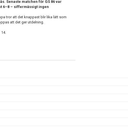
rås. Senaste matchen för GS 86 var
 6–8 – siffermässigt ingen
 tror att det knappast blir lika lätt som
oppas att det ger utdelning.
 14.