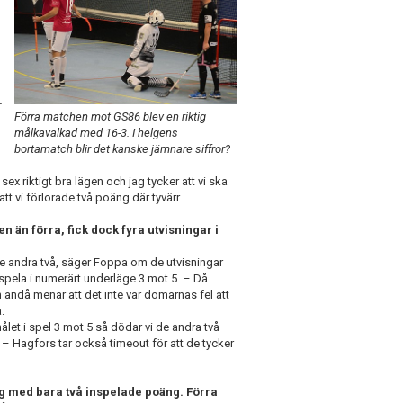
.
Förra matchen mot GS86 blev en riktig
målkavalkad med 16-3. I helgens
bortamatch blir det kanske jämnare siffror?
- sex riktigt bra lägen och jag tycker att vi ska
tt vi förlorade två poäng där tyvärr.
 än förra, fick dock fyra utvisningar i
de andra två, säger Foppa om de utvisningar
spela i numerärt underläge 3 mot 5. – Då
 ändå menar att det inte var domarnas fel att
.
målet i spel 3 mot 5 så dödar vi de andra två
. – Hagfors tar också timeout för att de tycker
g med bara två inspelade poäng. Förra