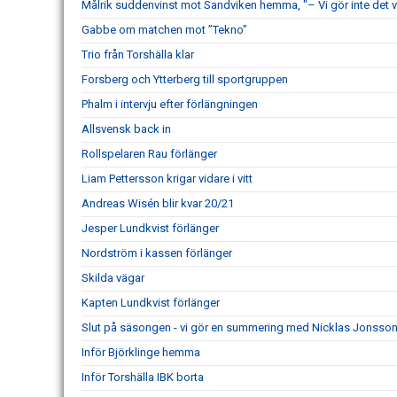
Målrik suddenvinst mot Sandviken hemma, "– Vi gör inte det v
Gabbe om matchen mot ”Tekno”
Trio från Torshälla klar
Forsberg och Ytterberg till sportgruppen
Phalm i intervju efter förlängningen
Allsvensk back in
Rollspelaren Rau förlänger
Liam Pettersson krigar vidare i vitt
Andreas Wisén blir kvar 20/21
Jesper Lundkvist förlänger
Nordström i kassen förlänger
Skilda vägar
Kapten Lundkvist förlänger
Slut på säsongen - vi gör en summering med Nicklas Jonsso
Inför Björklinge hemma
Inför Torshälla IBK borta