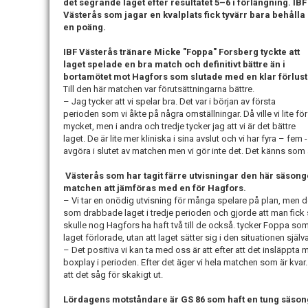
det segrande laget efter resultatet 5–6 i förlängning. IBF
Västerås som jagar en kvalplats fick tyvärr bara behålla
en poäng.
IBF Västerås tränare Micke "Foppa" Forsberg tyckte att
laget spelade en bra match och definitivt bättre än i
bortamötet mot Hagfors som slutade med en klar förlust
Till den här matchen var förutsättningarna bättre.
– Jag tycker att vi spelar bra. Det var i början av första
perioden som vi åkte på några omställningar. Då ville vi lite för
mycket, men i andra och tredje tycker jag att vi är det bättre
laget. De är lite mer kliniska i sina avslut och vi har fyra – fem 
avgöra i slutet av matchen men vi gör inte det. Det känns som a
Västerås som har tagit färre utvisningar den här säsongen
matchen att jämföras med en för Hagfors.
– Vi tar en onödig utvisning för många spelare på plan, men 
som drabbade laget i tredje perioden och gjorde att man fick 
skulle nog Hagfors ha haft två till de också. tycker Foppa som
laget förlorade, utan att laget sätter sig i den situationen själva
– Det positiva vi kan ta med oss är att efter att det insläppta 
boxplay i perioden. Efter det äger vi hela matchen som är kvar
att det såg för skakigt ut.
Lördagens motståndare är GS 86 som haft en tung säson