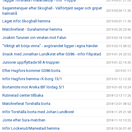
Taggat Torshälla i mälarderbyt - tror "Foppa"
2019-03-07 21:03
Segerintervjuer efter Skoghall - Välförtjänt seger och gripet
2019-03-04 11:30
halmstrå
Läget inför Skoghall hemma
2019-03-01 11:30
Matchreferat - Surahammar hemma
2019-02-20 23:46
Joakim Turunen om vinsten mot Falun
2019-02-18 10:00
"Viktigt att börja vinna" - avgörandet ligger i egna händer
2019-02-15 08:52
Snack med Jonathan Lundkvist efter GS86 - inför Filipstad
2019-01-24 20:52
Juniorer uppflyttade till A-truppen
2019-01-22 14:35
Efter Hagfors kommer GS86 borta
2019-01-17
Inför Hagfors hemma i K-borg 13/1
2019-01-12 12:32
Bortamöte mot Arvika IBF lördag 5/1
2019-01-05 10:24
Rutinerad center tillbaka
2018-12-13 17:26
Matchreferat Torshälla borta
2018-12-01 08:52
Inför Torshälla borta med Johan Lundkvist
2018-11-29 21:58
Jonte efter Sura-matchen
2018-11-10 10:25
Inför Lockerud/Mariestad hemma
2018-10-26 07:40