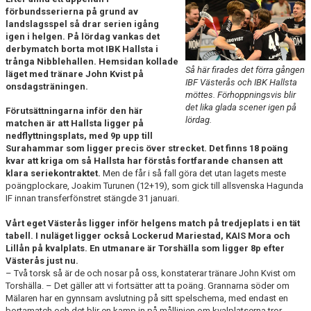
förbundsserierna på grund av
landslagsspel så drar serien igång
igen i helgen. På lördag vankas det
derbymatch borta mot IBK Hallsta i
trånga Nibblehallen. Hemsidan kollade
Så här firades det förra gången
läget med tränare John Kvist på
IBF Västerås och IBK Hallsta
onsdagsträningen.
möttes. Förhoppningsvis blir
det lika glada scener igen på
Förutsättningarna inför den här
lördag.
matchen är att Hallsta ligger på
nedflyttningsplats, med 9p upp till
Surahammar som ligger precis över strecket. Det finns 18 poäng
kvar att kriga om så Hallsta har förstås fortfarande chansen att
klara seriekontraktet.
Men de får i så fall göra det utan lagets meste
poängplockare, Joakim Turunen (12+19), som gick till allsvenska Hagunda
IF innan transferfönstret stängde 31 januari.
Vårt eget Västerås ligger inför helgens match på tredjeplats i en tät
tabell. I nuläget ligger också Lockerud Mariestad, KAIS Mora och
Lillån på kvalplats. En utmanare är Torshälla som ligger 8p efter
Västerås just nu.
– Två torsk så är de och nosar på oss, konstaterar tränare John Kvist om
Torshälla. – Det gäller att vi fortsätter att ta poäng. Grannarna söder om
Mälaren har en gynnsam avslutning på sitt spelschema, med endast en
bortamatch och det blir en kamp in på mållinjen om kvalplatserna tror