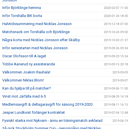
Jonsson
Inför Björklinge hemma
2020-02-07 11:00
Inför Torshälla IBK borta
2020-01-24 18:30
Halvtidssummering med Nicklas Jonsson
2019-12-18 07:00
Matchsnack om Torshälla och Björklinge
2019-10-24 09:00
Några korta med Nicklas Jonsson efter Skälby
2019-10-03 21:37
Inför seriestarten med Nicklas Jonsson
2019-09-26 09:34
Oscar Olofsson till A-laget
2019-09-23 15:54
Tobbe Aanerud ny assisterande
2019-09-15 20:18
Välkommen Joakim Rauhala!
2019-09-09
Välkommen Niklas Blom!
2019-09-07
Kan du hjälpa till på matcher?
2019-09-06 11:00
Vinst mot Järfälla med 6-5
2019-08-29 14:18
Medlemsavgift & deltagaravgift för säsong 2019-2020
2019-08-11 16:15
Jesper Lundkvist förlänger kontraktet
2019-07-04 12:48
Fysiskt starka mot Nykvarn - ännu en träningsmatch avklarad
2019-06-19
Så gick Stockholm Summer Cup - genomgång med Nicklas