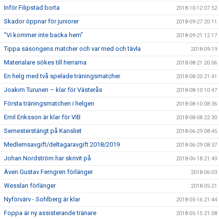
Inför Filipstad borta
2018-10-12 07:52
Skador öppnar för juniorer
2018-09-27 20:11
"Vi kommer inte backa hem"
2018-09-21 12:17
Tippa säsongens matcher och var med och tävla
2018-09-19
Materialare sökes till herrarna
2018-08-21 20:06
En helg med två spelade träningsmatcher
2018-08-20 21:41
Joakim Turunen – klar för Västerås
2018-08-10 10:47
Första träningsmatchen i helgen
2018-08-10 08:36
Emil Eriksson är klar för VIB
2018-08-08 22:30
Semesterstängt på Kansliet
2018-06-29 08:45
Medlemsavgift/deltagaravgift 2018/2019
2018-06-29 08:37
Johan Nordström har skrivit på
2018-06-18 21:40
Även Gustav Ferngren förlänger
2018-06-03
Wesslan förlänger
2018-05-21
Nyförvärv - Sohlberg är klar
2018-05-16 21:44
Foppa är ny assisterande tränare
2018-05-15 21:08