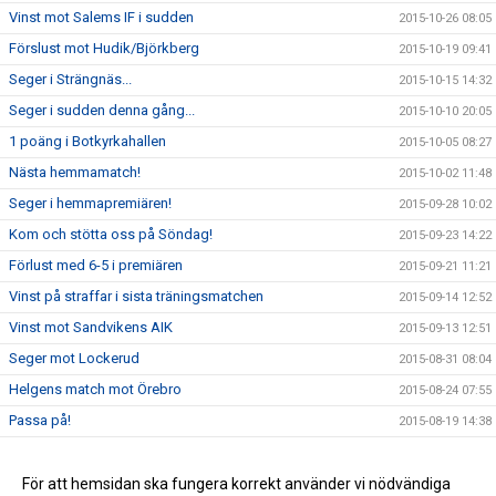
Vinst mot Salems IF i sudden
2015-10-26 08:05
Förslust mot Hudik/Björkberg
2015-10-19 09:41
Seger i Strängnäs...
2015-10-15 14:32
Seger i sudden denna gång...
2015-10-10 20:05
1 poäng i Botkyrkahallen
2015-10-05 08:27
Nästa hemmamatch!
2015-10-02 11:48
Seger i hemmapremiären!
2015-09-28 10:02
Kom och stötta oss på Söndag!
2015-09-23 14:22
Förlust med 6-5 i premiären
2015-09-21 11:21
Vinst på straffar i sista träningsmatchen
2015-09-14 12:52
Vinst mot Sandvikens AIK
2015-09-13 12:51
Seger mot Lockerud
2015-08-31 08:04
Helgens match mot Örebro
2015-08-24 07:55
Passa på!
2015-08-19 14:38
Träningsmatch på lördag
2015-08-18 13:43
IBF Västerås spelade oavgjort
För att hemsidan ska fungera korrekt använder vi nödvändiga
2015-08-18 13:41