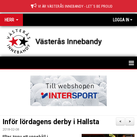
VI ÄR VÄSTERÅS INNEBANDY - LET´S BE PROUD
HERR
LOGGA IN
Västerås Innebandy
HEM
KALENDER
Inför lördagens derby i Hallsta
<
>
2018-02-08
Efter ännu ett uppehåll i