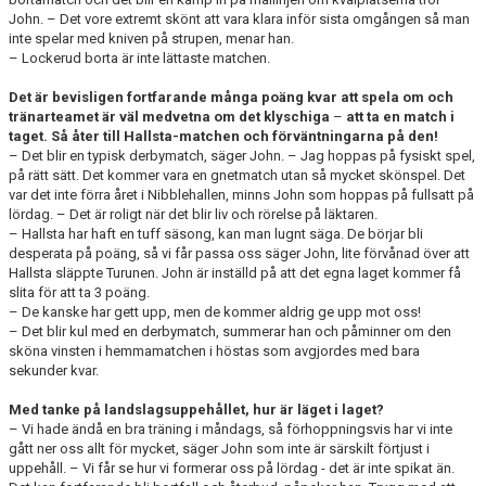
John. – Det vore extremt skönt att vara klara inför sista omgången så man
inte spelar med kniven på strupen, menar han.
– Lockerud borta är inte lättaste matchen.
Det är bevisligen fortfarande många poäng kvar att spela om och
tränarteamet är väl medvetna om det klyschiga
–
att ta en match i
taget. Så åter till Hallsta-matchen och förväntningarna på den!
– Det blir en typisk derbymatch, säger John. – Jag hoppas på fysiskt spel,
på rätt sätt. Det kommer vara en gnetmatch utan så mycket skönspel. Det
var det inte förra året i Nibblehallen, minns John som hoppas på fullsatt på
lördag. – Det är roligt när det blir liv och rörelse på läktaren.
– Hallsta har haft en tuff säsong, kan man lugnt säga. De börjar bli
desperata på poäng, så vi får passa oss säger John, lite förvånad över att
Hallsta släppte Turunen. John är inställd på att det egna laget kommer få
slita för att ta 3 poäng.
– De kanske har gett upp, men de kommer aldrig ge upp mot oss!
– Det blir kul med en derbymatch, summerar han och påminner om den
sköna vinsten i hemmamatchen i höstas som avgjordes med bara
sekunder kvar.
Med tanke på landslagsuppehållet, hur är läget i laget?
– Vi hade ändå en bra träning i måndags, så förhoppningsvis har vi inte
gått ner oss allt för mycket, säger John som inte är särskilt förtjust i
uppehåll. – Vi får se hur vi formerar oss på lördag - det är inte spikat än.