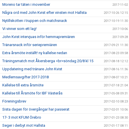
Moreno tar täten i movember
2017-11-02
Några ord med John Kvist efter vinsten mot Hallsta
2017-10-26 12:15
Nytillskotten i truppen och matchsnack
2017-10-19 11:30
Vi vinner som ett lag!
2017-10-06
John Kvist intervjuas inför hemmapremiären
2017-09-28
Tränarsnack inför seriepremiären
2017-09-21 11:30
Extra årsmöte inställt! ny kallelse nedan
2017-08-23 09:58
Träningsmatch mot Åkersberga <br>söndag 20/8 kl 15
2017-08-18 12:12
Uppdatering med tränare John Kvist
2017-08-16 11:36
Medlemsavgifter 2017-2018
2017-08-07 10:21
Kallelse till extra årsmöte
2017-07-18 21:04
Kallelse till Årsmöte för IBF Västerås
2017-05-08 09:31
Föreningsbrev
2017-02-10 08:23
Sista dagen för övergångar har passerat
2017-02-01 10:06
17- 3 mot KFUM Örebro
2017-01-23 08:30
Seger i derbyt mot Hallsta
2017-01-17 08:11