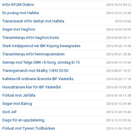
Inför KFUM Örebro
2016-10-14 09:12
En poäng mot Hallsta
2016-10-10 13:28
Tränarsnack inför derbyt mot Hallsta
2016-10-06
Seger mot Hagfors
2016-10-03 09:09
Tränarintervju inför Hagfors borta
2016-09-30 09:11
Stark tredjeperiod när IBK Köping besegrades
2016-09-25 19:48
Tränarintervju inför hemmapremiären
2016-09-21 20:36
Genrep mot Telge SIBK i K-borg, söndag kl 15
2016-09-10 10:34
Träningsmatch mot Skälby 1/8 kl 20.30
2016-08-01 10:27
Kallelse till ordinarie årsmöte IBF Västerås
2016-05-20 17:18
Huvudtränare klar för IBF Västerås!
2016-05-10 09:28
Förlust mot Järfälla
2016-01-18 11:38
Seger mot Balrog
2016-01-13 09:48
God Jul!
2015-12-24 10:40
Dags för en uppdatering..
2015-12-15 09:56
Förlust mot Tyresö Trollbäcken
2015-11-04 16:02