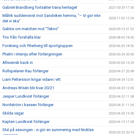
Gabriel Brandberg fortsätter träna herrlaget
2021-03-29 17:30
Målrik suddenvinst mot Sandviken hemma, "– Vi gör inte
2020-11-02 12:54
det vi ska"
Gabbe om matchen mot ”Tekno”
2020-09-13 21:52
Trio från Torshälla klar
2020-08-02 18:00
Forsberg och Ytterberg till sportgruppen
2020-06-25 18:35
Phalm i intervju efter förlängningen
2020-05-24 20:00
Allsvensk back in
2020-05-05 13:29
Rollspelaren Rau förlänger
2020-04-27 20:08
Liam Pettersson krigar vidare i vitt
2020-04-24 12:01
Andreas Wisén blir kvar 20/21
2020-04-23 12:00
Jesper Lundkvist förlänger
2020-04-22 11:58
Nordström i kassen förlänger
2020-04-21 11:54
Skilda vägar
2020-04-20 19:30
Kapten Lundkvist förlänger
2020-04-19 17:58
Slut på säsongen - vi gör en summering med Nicklas
2020-03-23 20:14