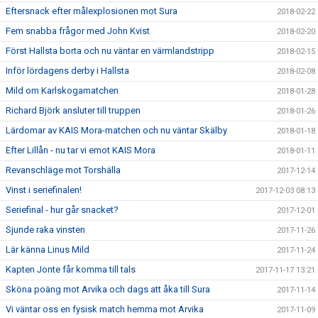
Eftersnack efter målexplosionen mot Sura
2018-02-22
Fem snabba frågor med John Kvist
2018-02-20
Först Hallsta borta och nu väntar en värmlandstripp
2018-02-15
Inför lördagens derby i Hallsta
2018-02-08
Mild om Karlskogamatchen
2018-01-28
Richard Björk ansluter till truppen
2018-01-26
Lärdomar av KAIS Mora-matchen och nu väntar Skälby
2018-01-18
Efter Lillån - nu tar vi emot KAIS Mora
2018-01-11
Revanschläge mot Torshälla
2017-12-14
Vinst i seriefinalen!
2017-12-03 08:13
Seriefinal - hur går snacket?
2017-12-01
Sjunde raka vinsten
2017-11-26
Lär känna Linus Mild
2017-11-24
Kapten Jonte får komma till tals
2017-11-17 13:21
Sköna poäng mot Arvika och dags att åka till Sura
2017-11-14
Vi väntar oss en fysisk match hemma mot Arvika
2017-11-09