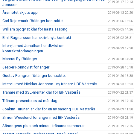
2019-06-17 12:13
Jonsson
Årsmötet skjuts upp
2019-06-13 20:20
Carl Rejdemark förlänger kontraktet
2019-05-06 18:56
William Sjöqvist klar för nästa säsong
2019-05-05 14:26
Emil Ragnarsson har skrivit nytt kontrakt
2019-05-02 08:31
Intervju med Jonathan Lundkvist om
2019-04-29 17:20
kontraktsförlängningen
Marcus By förlänger
2019-04-28 14:38
Jesper Rönnqvist förlänger
2019-04-28 13:18
Gustav Ferngren förlänger kontraktet
2019-04-26 13:38
Intervju med Nicklas Jonsson - ny tränare i IBF Västerås
2019-04-23 19:23
Tränare med SSL-meriter klar för IBF Västerås
2019-04-22 21:37
Tränare presenteras på måndag
2019-04-19 17:15
Joakim Turunen är klar för en ny säsong i IBF Västerås
2019-04-09 11:30
Simon Wesslund förlänger med IBF Västerås
2019-04-08 21:19
Säsongens plus och minus - tränarna summerar
2019-03-19 17:15