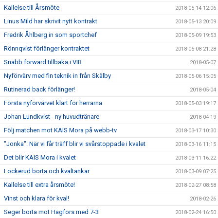
Kallelse till Årsmöte
2018-05-14 12:06
Linus Mild har skrivit nytt kontrakt
2018-05-13 20:09
Fredrik Åhlberg in som sportchef
2018-05-09 19:53
Rönnqvist förlänger kontraktet
2018-05-08 21:28
Snabb forward tillbaka i VIB
2018-05-07
Nyförvärv med fin teknik in från Skälby
2018-05-06 15:05
Rutinerad back förlänger!
2018-05-04
Första nyförvärvet klart för herrarna
2018-05-03 19:17
Johan Lundkvist - ny huvudtränare
2018-04-19
Följ matchen mot KAIS Mora på webb-tv
2018-03-17 10:30
"Jonka": När vi får träff blir vi svårstoppade i kvalet
2018-03-16 11:15
Det blir KAIS Mora i kvalet
2018-03-11 16:22
Lockerud borta och kvaltankar
2018-03-09 07:25
Kallelse till extra årsmöte!
2018-02-27 08:58
Vinst och klara för kval!
2018-02-26
Seger borta mot Hagfors med 7-3
2018-02-24 16:50