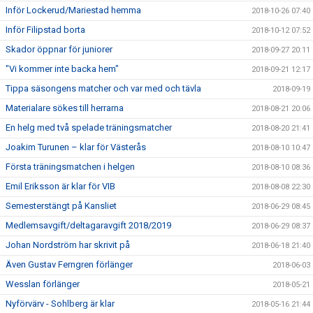
Inför Lockerud/Mariestad hemma
2018-10-26 07:40
Inför Filipstad borta
2018-10-12 07:52
Skador öppnar för juniorer
2018-09-27 20:11
"Vi kommer inte backa hem"
2018-09-21 12:17
Tippa säsongens matcher och var med och tävla
2018-09-19
Materialare sökes till herrarna
2018-08-21 20:06
En helg med två spelade träningsmatcher
2018-08-20 21:41
Joakim Turunen – klar för Västerås
2018-08-10 10:47
Första träningsmatchen i helgen
2018-08-10 08:36
Emil Eriksson är klar för VIB
2018-08-08 22:30
Semesterstängt på Kansliet
2018-06-29 08:45
Medlemsavgift/deltagaravgift 2018/2019
2018-06-29 08:37
Johan Nordström har skrivit på
2018-06-18 21:40
Även Gustav Ferngren förlänger
2018-06-03
Wesslan förlänger
2018-05-21
Nyförvärv - Sohlberg är klar
2018-05-16 21:44