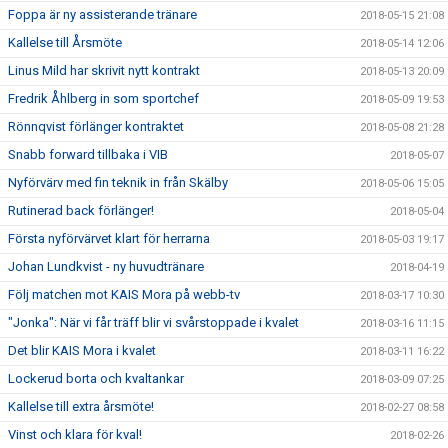
Foppa är ny assisterande tränare
2018-05-15 21:08
Kallelse till Årsmöte
2018-05-14 12:06
Linus Mild har skrivit nytt kontrakt
2018-05-13 20:09
Fredrik Åhlberg in som sportchef
2018-05-09 19:53
Rönnqvist förlänger kontraktet
2018-05-08 21:28
Snabb forward tillbaka i VIB
2018-05-07
Nyförvärv med fin teknik in från Skälby
2018-05-06 15:05
Rutinerad back förlänger!
2018-05-04
Första nyförvärvet klart för herrarna
2018-05-03 19:17
Johan Lundkvist - ny huvudtränare
2018-04-19
Följ matchen mot KAIS Mora på webb-tv
2018-03-17 10:30
"Jonka": När vi får träff blir vi svårstoppade i kvalet
2018-03-16 11:15
Det blir KAIS Mora i kvalet
2018-03-11 16:22
Lockerud borta och kvaltankar
2018-03-09 07:25
Kallelse till extra årsmöte!
2018-02-27 08:58
Vinst och klara för kval!
2018-02-26