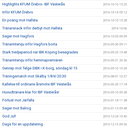
Highlights KFUM Örebro- IBF Västerås
2016-10-16 13:25
Inför KFUM Örebro
2016-10-14 09:12
En poäng mot Hallsta
2016-10-10 13:28
Tränarsnack inför derbyt mot Hallsta
2016-10-06
Seger mot Hagfors
2016-10-03 09:09
Tränarintervju inför Hagfors borta
2016-09-30 09:11
Stark tredjeperiod när IBK Köping besegrades
2016-09-25 19:48
Tränarintervju inför hemmapremiären
2016-09-21 20:36
Genrep mot Telge SIBK i K-borg, söndag kl 15
2016-09-10 10:34
Träningsmatch mot Skälby 1/8 kl 20.30
2016-08-01 10:27
Kallelse till ordinarie årsmöte IBF Västerås
2016-05-20 17:18
Huvudtränare klar för IBF Västerås!
2016-05-10 09:28
Förlust mot Järfälla
2016-01-18 11:38
Seger mot Balrog
2016-01-13 09:48
God Jul!
2015-12-24 10:40
Dags för en uppdatering..
2015-12-15 09:56