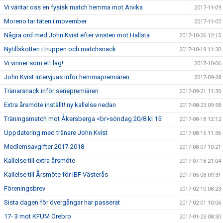
Vi väntar oss en fysisk match hemma mot Arvika
2017-11-09
Moreno tar täten i movember
2017-11-02
Några ord med John Kvist efter vinsten mot Hallsta
2017-10-26 12:15
Nytillskotten i truppen och matchsnack
2017-10-19 11:30
Vi vinner som ett lag!
2017-10-06
John Kvist intervjuas inför hemmapremiären
2017-09-28
Tränarsnack inför seriepremiären
2017-09-21 11:30
Extra årsmöte inställt! ny kallelse nedan
2017-08-23 09:58
Träningsmatch mot Åkersberga <br>söndag 20/8 kl 15
2017-08-18 12:12
Uppdatering med tränare John Kvist
2017-08-16 11:36
Medlemsavgifter 2017-2018
2017-08-07 10:21
Kallelse till extra årsmöte
2017-07-18 21:04
Kallelse till Årsmöte för IBF Västerås
2017-05-08 09:31
Föreningsbrev
2017-02-10 08:23
Sista dagen för övergångar har passerat
2017-02-01 10:06
17- 3 mot KFUM Örebro
2017-01-23 08:30