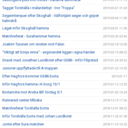
2019-03-19 17:15
Taggat Torshälla i mälarderbyt - tror "Foppa"
2019-03-07 21:03
Segerintervjuer efter Skoghall - Välförtjänt seger och gripet
2019-03-04 11:30
halmstrå
Läget inför Skoghall hemma
2019-03-01 11:30
Matchreferat - Surahammar hemma
2019-02-20 23:46
Joakim Turunen om vinsten mot Falun
2019-02-18 10:00
"Viktigt att börja vinna" - avgörandet ligger i egna händer
2019-02-15 08:52
Snack med Jonathan Lundkvist efter GS86 - inför Filipstad
2019-01-24 20:52
Juniorer uppflyttade till A-truppen
2019-01-22 14:35
Efter Hagfors kommer GS86 borta
2019-01-17
Inför Hagfors hemma i K-borg 13/1
2019-01-12 12:32
Bortamöte mot Arvika IBF lördag 5/1
2019-01-05 10:24
Rutinerad center tillbaka
2018-12-13 17:26
Matchreferat Torshälla borta
2018-12-01 08:52
Inför Torshälla borta med Johan Lundkvist
2018-11-29 21:58
Jonte efter Sura-matchen
2018-11-10 10:25