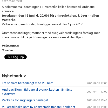
2017-05-08 09:31
Medlemmarna i föreningen IBF Västerås kallas härmed till ordinarie
årsmöte
torsdagen den 15 juni kl. 20.00 i föreningslokalen, klövernhallen
Västerås.
Valberedningens förslag föreligger senast den 1 juni 2017.
Årsmöteshandlingar, motioner med svar, valberedningens förslag, med
mera finns att tillgå på föreningens kansli senast den 8 juni
Välkommen!
Styrelsen
Nyhetsarkiv
Tre spelare har förlängt med VIB herr
2021-04-18 17:00
Andreas Blom - tidigare allsvensk kapten - är nästa
2021-04-11 17:00
nyförvärv
Veckans förlängningar i herrlaget
2021-04-10 15:45
VIB:are tillbaka som ny assisterade tränare i herrlaget
2021-04-08 19:30