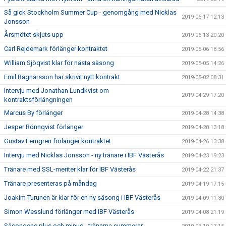
Så gick Stockholm Summer Cup - genomgång med Nicklas
2019-06-17 12:13
Jonsson
Årsmötet skjuts upp
2019-06-13 20:20
Carl Rejdemark förlänger kontraktet
2019-05-06 18:56
William Sjöqvist klar för nästa säsong
2019-05-05 14:26
Emil Ragnarsson har skrivit nytt kontrakt
2019-05-02 08:31
Intervju med Jonathan Lundkvist om
2019-04-29 17:20
kontraktsförlängningen
Marcus By förlänger
2019-04-28 14:38
Jesper Rönnqvist förlänger
2019-04-28 13:18
Gustav Ferngren förlänger kontraktet
2019-04-26 13:38
Intervju med Nicklas Jonsson - ny tränare i IBF Västerås
2019-04-23 19:23
Tränare med SSL-meriter klar för IBF Västerås
2019-04-22 21:37
Tränare presenteras på måndag
2019-04-19 17:15
Joakim Turunen är klar för en ny säsong i IBF Västerås
2019-04-09 11:30
Simon Wesslund förlänger med IBF Västerås
2019-04-08 21:19
Säsongens plus och minus - tränarna summerar