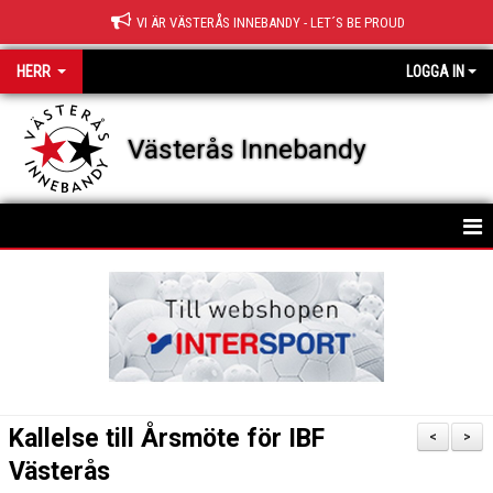
VI ÄR VÄSTERÅS INNEBANDY - LET´S BE PROUD
HERR
LOGGA IN
Västerås Innebandy
HEM
KALENDER
Kallelse till Årsmöte för IBF
<
>
Västerås