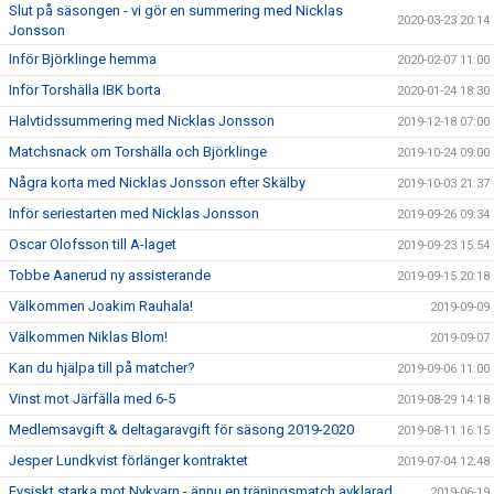
Slut på säsongen - vi gör en summering med Nicklas
2020-03-23 20:14
Jonsson
Inför Björklinge hemma
2020-02-07 11:00
Inför Torshälla IBK borta
2020-01-24 18:30
Halvtidssummering med Nicklas Jonsson
2019-12-18 07:00
Matchsnack om Torshälla och Björklinge
2019-10-24 09:00
Några korta med Nicklas Jonsson efter Skälby
2019-10-03 21:37
Inför seriestarten med Nicklas Jonsson
2019-09-26 09:34
Oscar Olofsson till A-laget
2019-09-23 15:54
Tobbe Aanerud ny assisterande
2019-09-15 20:18
Välkommen Joakim Rauhala!
2019-09-09
Välkommen Niklas Blom!
2019-09-07
Kan du hjälpa till på matcher?
2019-09-06 11:00
Vinst mot Järfälla med 6-5
2019-08-29 14:18
Medlemsavgift & deltagaravgift för säsong 2019-2020
2019-08-11 16:15
Jesper Lundkvist förlänger kontraktet
2019-07-04 12:48
Fysiskt starka mot Nykvarn - ännu en träningsmatch avklarad
2019-06-19