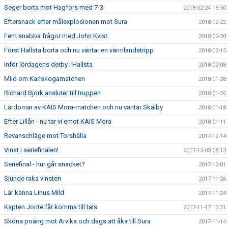
Seger borta mot Hagfors med 7-3
2018-02-24 16:50
Eftersnack efter målexplosionen mot Sura
2018-02-22
Fem snabba frågor med John Kvist
2018-02-20
Först Hallsta borta och nu väntar en värmlandstripp
2018-02-15
Inför lördagens derby i Hallsta
2018-02-08
Mild om Karlskogamatchen
2018-01-28
Richard Björk ansluter till truppen
2018-01-26
Lärdomar av KAIS Mora-matchen och nu väntar Skälby
2018-01-18
Efter Lillån - nu tar vi emot KAIS Mora
2018-01-11
Revanschläge mot Torshälla
2017-12-14
Vinst i seriefinalen!
2017-12-03 08:13
Seriefinal - hur går snacket?
2017-12-01
Sjunde raka vinsten
2017-11-26
Lär känna Linus Mild
2017-11-24
Kapten Jonte får komma till tals
2017-11-17 13:21
Sköna poäng mot Arvika och dags att åka till Sura
2017-11-14