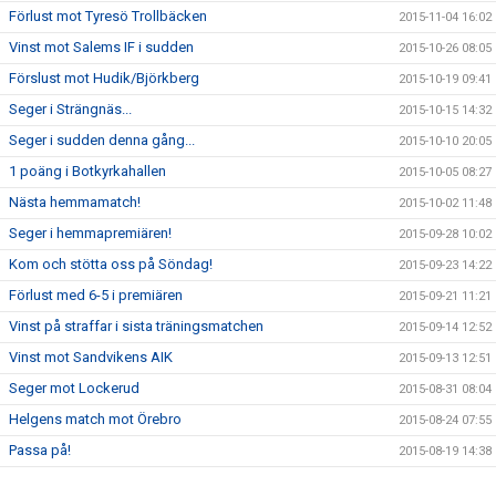
Förlust mot Tyresö Trollbäcken
2015-11-04 16:02
Vinst mot Salems IF i sudden
2015-10-26 08:05
Förslust mot Hudik/Björkberg
2015-10-19 09:41
Seger i Strängnäs...
2015-10-15 14:32
Seger i sudden denna gång...
2015-10-10 20:05
1 poäng i Botkyrkahallen
2015-10-05 08:27
Nästa hemmamatch!
2015-10-02 11:48
Seger i hemmapremiären!
2015-09-28 10:02
Kom och stötta oss på Söndag!
2015-09-23 14:22
Förlust med 6-5 i premiären
2015-09-21 11:21
Vinst på straffar i sista träningsmatchen
2015-09-14 12:52
Vinst mot Sandvikens AIK
2015-09-13 12:51
Seger mot Lockerud
2015-08-31 08:04
Helgens match mot Örebro
2015-08-24 07:55
Passa på!
2015-08-19 14:38
Träningsmatch på lördag
2015-08-18 13:43