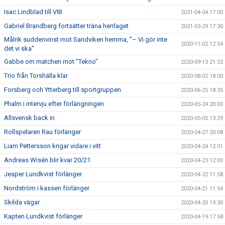
Isac Lindblad till VIB
2021-04-04 17:00
Gabriel Brandberg fortsätter träna herrlaget
2021-03-29 17:30
Målrik suddenvinst mot Sandviken hemma, "– Vi gör inte
2020-11-02 12:54
det vi ska"
Gabbe om matchen mot ”Tekno”
2020-09-13 21:52
Trio från Torshälla klar
2020-08-02 18:00
Forsberg och Ytterberg till sportgruppen
2020-06-25 18:35
Phalm i intervju efter förlängningen
2020-05-24 20:00
Allsvensk back in
2020-05-05 13:29
Rollspelaren Rau förlänger
2020-04-27 20:08
Liam Pettersson krigar vidare i vitt
2020-04-24 12:01
Andreas Wisén blir kvar 20/21
2020-04-23 12:00
Jesper Lundkvist förlänger
2020-04-22 11:58
Nordström i kassen förlänger
2020-04-21 11:54
Skilda vägar
2020-04-20 19:30
Kapten Lundkvist förlänger
2020-04-19 17:58