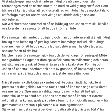
Vi startade upp i maj och vi hade en riktigt bra närvaro under hela
försäsongen med en relativt stor trupp med en väldigt ung snittålder. Som
tränare så kan jag säga att jag visste att jag och Johan hade mycket talang
att förfoga över, för oss var det viktiga att utbilda och ge spelare
möjligheter.
När vi diskuterade sinsemellan så sa både jag och Johan att vi skulle hålla
oss kvar denna säsong för att bygga inför framtiden.
Försäsongsmatchandet drog igång och man började inse att vi är ett riktigt
bra lag med betoning på just lag. Visst vi har många individuellt duktiga
spelare men för att bygga ett bra lag så behöver man ha olika typer att
spelare för att få det bra.
Matcherna på försäsongen gick bra och det var dags för seriespel. Möte
med grabbarna i laget där dom själva fick sätta sin målsättning och deras
målsättning var glasklar! Dom vill ta en av fyra kvalplatser. För mig och
Johan så är detta underbart och höra av gruppen, då har vi möjlighet att
sätta nivån på träning och annat efter just den målsättningen.
När väl serien skulle börja så kändes det lite ovisst ändå, hur skulle vi
prestera när det gällde? Nu med facit i hand så kan man säga att vi klarar
oss mer än bra. Spelarna är väldigt hungriga och vi har ett helt gäng
vinnarskallar att ta hand om. För oss som tränare så känns det extremt
roligt att vi har kunnat spela på tre hela femmor i princip alla matcher, vi har
gett matchtid i division 1 på nästan alla i träningstruppen.
Självklart finns det saker vi behöver förbättra vilket jag är glad för! Vi har