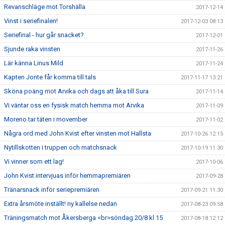
Revanschläge mot Torshälla
2017-12-14
Vinst i seriefinalen!
2017-12-03 08:13
Seriefinal - hur går snacket?
2017-12-01
Sjunde raka vinsten
2017-11-26
Lär känna Linus Mild
2017-11-24
Kapten Jonte får komma till tals
2017-11-17 13:21
Sköna poäng mot Arvika och dags att åka till Sura
2017-11-14
Vi väntar oss en fysisk match hemma mot Arvika
2017-11-09
Moreno tar täten i movember
2017-11-02
Några ord med John Kvist efter vinsten mot Hallsta
2017-10-26 12:15
Nytillskotten i truppen och matchsnack
2017-10-19 11:30
Vi vinner som ett lag!
2017-10-06
John Kvist intervjuas inför hemmapremiären
2017-09-28
Tränarsnack inför seriepremiären
2017-09-21 11:30
Extra årsmöte inställt! ny kallelse nedan
2017-08-23 09:58
Träningsmatch mot Åkersberga <br>söndag 20/8 kl 15
2017-08-18 12:12