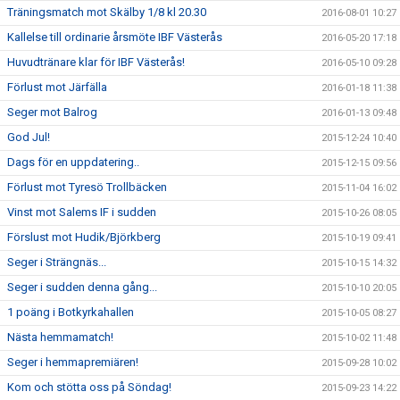
Träningsmatch mot Skälby 1/8 kl 20.30
2016-08-01 10:27
Kallelse till ordinarie årsmöte IBF Västerås
2016-05-20 17:18
Huvudtränare klar för IBF Västerås!
2016-05-10 09:28
Förlust mot Järfälla
2016-01-18 11:38
Seger mot Balrog
2016-01-13 09:48
God Jul!
2015-12-24 10:40
Dags för en uppdatering..
2015-12-15 09:56
Förlust mot Tyresö Trollbäcken
2015-11-04 16:02
Vinst mot Salems IF i sudden
2015-10-26 08:05
Förslust mot Hudik/Björkberg
2015-10-19 09:41
Seger i Strängnäs...
2015-10-15 14:32
Seger i sudden denna gång...
2015-10-10 20:05
1 poäng i Botkyrkahallen
2015-10-05 08:27
Nästa hemmamatch!
2015-10-02 11:48
Seger i hemmapremiären!
2015-09-28 10:02
Kom och stötta oss på Söndag!
2015-09-23 14:22