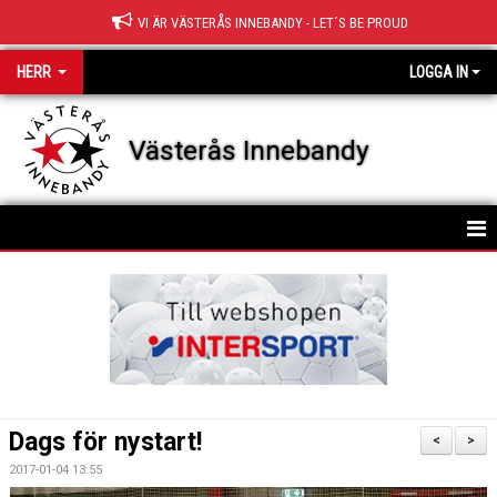
VI ÄR VÄSTERÅS INNEBANDY - LET´S BE PROUD
HERR
LOGGA IN
Västerås Innebandy
HEM
KALENDER
Dags för nystart!
<
>
2017-01-04 13:55