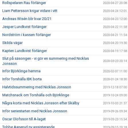
Rollspelaren Rau förlänger
2020-04-27 20:08
Liam Pettersson krigar vidare i vitt
2020-04-24 12:01
Andreas Wisén blir kvar 20/21
2020-04-23 12:00
Jesper Lundkvist förlänger
2020-04-22 11:58
Nordström i kassen förlänger
2020-04-21 11:54
Skilda vägar
2020-04-20 19:30
Kapten Lundkvist förlänger
2020-04-19 17:58
Slut på säsongen - vi gör en summering med Nicklas
2020-03-23 20:14
Jonsson
Inför Björklinge hemma
2020-02-07 11:00
Inför Torshälla IBK borta
2020-01-24 18:30
Halvtidssummering med Nicklas Jonsson
2019-12-18 07:00
Matchsnack om Torshälla och Björklinge
2019-10-24 09:00
Några korta med Nicklas Jonsson efter Skälby
2019-10-03 21:37
Inför seriestarten med Nicklas Jonsson
2019-09-26 09:34
Oscar Olofsson till A-laget
2019-09-23 15:54
Tobbe Aanerud ny assisterande
2019-09-15 20:18