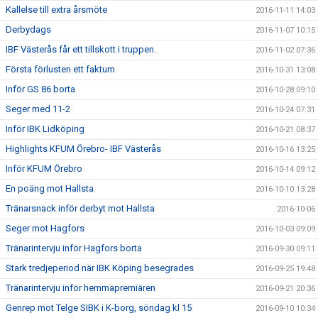
Kallelse till extra årsmöte
2016-11-11 14:03
Derbydags
2016-11-07 10:15
IBF Västerås får ett tillskott i truppen.
2016-11-02 07:36
Första förlusten ett faktum
2016-10-31 13:08
Inför GS 86 borta
2016-10-28 09:10
Seger med 11-2
2016-10-24 07:31
Inför IBK Lidköping
2016-10-21 08:37
Highlights KFUM Örebro- IBF Västerås
2016-10-16 13:25
Inför KFUM Örebro
2016-10-14 09:12
En poäng mot Hallsta
2016-10-10 13:28
Tränarsnack inför derbyt mot Hallsta
2016-10-06
Seger mot Hagfors
2016-10-03 09:09
Tränarintervju inför Hagfors borta
2016-09-30 09:11
Stark tredjeperiod när IBK Köping besegrades
2016-09-25 19:48
Tränarintervju inför hemmapremiären
2016-09-21 20:36
Genrep mot Telge SIBK i K-borg, söndag kl 15
2016-09-10 10:34