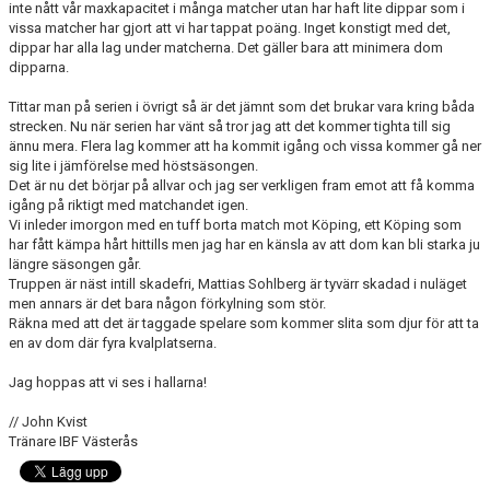
inte nått vår maxkapacitet i många matcher utan har haft lite dippar som i
vissa matcher har gjort att vi har tappat poäng. Inget konstigt med det,
dippar har alla lag under matcherna. Det gäller bara att minimera dom
dipparna.
Tittar man på serien i övrigt så är det jämnt som det brukar vara kring båda
strecken. Nu när serien har vänt så tror jag att det kommer tighta till sig
ännu mera. Flera lag kommer att ha kommit igång och vissa kommer gå ner
sig lite i jämförelse med höstsäsongen.
Det är nu det börjar på allvar och jag ser verkligen fram emot att få komma
igång på riktigt med matchandet igen.
Vi inleder imorgon med en tuff borta match mot Köping, ett Köping som
har fått kämpa hårt hittills men jag har en känsla av att dom kan bli starka ju
längre säsongen går.
Truppen är näst intill skadefri, Mattias Sohlberg är tyvärr skadad i nuläget
men annars är det bara någon förkylning som stör.
Räkna med att det är taggade spelare som kommer slita som djur för att ta
en av dom där fyra kvalplatserna.
Jag hoppas att vi ses i hallarna!
// John Kvist
Tränare IBF Västerås