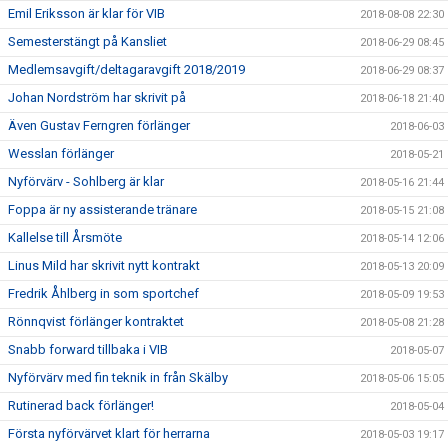
Emil Eriksson är klar för VIB
2018-08-08 22:30
Semesterstängt på Kansliet
2018-06-29 08:45
Medlemsavgift/deltagaravgift 2018/2019
2018-06-29 08:37
Johan Nordström har skrivit på
2018-06-18 21:40
Även Gustav Ferngren förlänger
2018-06-03
Wesslan förlänger
2018-05-21
Nyförvärv - Sohlberg är klar
2018-05-16 21:44
Foppa är ny assisterande tränare
2018-05-15 21:08
Kallelse till Årsmöte
2018-05-14 12:06
Linus Mild har skrivit nytt kontrakt
2018-05-13 20:09
Fredrik Åhlberg in som sportchef
2018-05-09 19:53
Rönnqvist förlänger kontraktet
2018-05-08 21:28
Snabb forward tillbaka i VIB
2018-05-07
Nyförvärv med fin teknik in från Skälby
2018-05-06 15:05
Rutinerad back förlänger!
2018-05-04
Första nyförvärvet klart för herrarna
2018-05-03 19:17