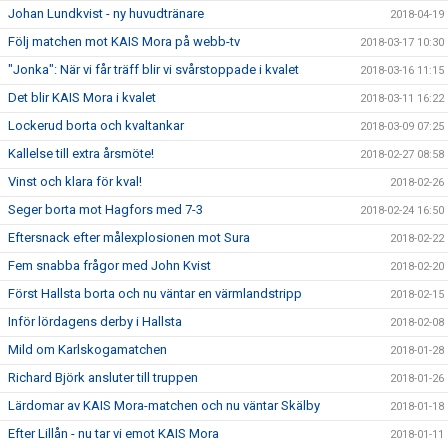
Johan Lundkvist - ny huvudtränare
2018-04-19
Följ matchen mot KAIS Mora på webb-tv
2018-03-17 10:30
"Jonka": När vi får träff blir vi svårstoppade i kvalet
2018-03-16 11:15
Det blir KAIS Mora i kvalet
2018-03-11 16:22
Lockerud borta och kvaltankar
2018-03-09 07:25
Kallelse till extra årsmöte!
2018-02-27 08:58
Vinst och klara för kval!
2018-02-26
Seger borta mot Hagfors med 7-3
2018-02-24 16:50
Eftersnack efter målexplosionen mot Sura
2018-02-22
Fem snabba frågor med John Kvist
2018-02-20
Först Hallsta borta och nu väntar en värmlandstripp
2018-02-15
Inför lördagens derby i Hallsta
2018-02-08
Mild om Karlskogamatchen
2018-01-28
Richard Björk ansluter till truppen
2018-01-26
Lärdomar av KAIS Mora-matchen och nu väntar Skälby
2018-01-18
Efter Lillån - nu tar vi emot KAIS Mora
2018-01-11