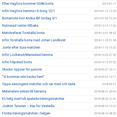
Efter Hagfors kommer GS86 borta
2019-01-17
Inför Hagfors hemma i K-borg 13/1
2019-01-12 12:32
Bortamöte mot Arvika IBF lördag 5/1
2019-01-05 10:24
Rutinerad center tillbaka
2018-12-13 17:26
Matchreferat Torshälla borta
2018-12-01 08:52
Inför Torshälla borta med Johan Lundkvist
2018-11-29 21:58
Jonte efter Sura-matchen
2018-11-10 10:25
Inför Lockerud/Mariestad hemma
2018-10-26 07:40
Inför Filipstad borta
2018-10-12 07:52
Skador öppnar för juniorer
2018-09-27 20:11
"Vi kommer inte backa hem"
2018-09-21 12:17
Tippa säsongens matcher och var med och tävla
2018-09-19
Materialare sökes till herrarna
2018-08-21 20:06
En helg med två spelade träningsmatcher
2018-08-20 21:41
Joakim Turunen – klar för Västerås
2018-08-10 10:47
Första träningsmatchen i helgen
2018-08-10 08:36