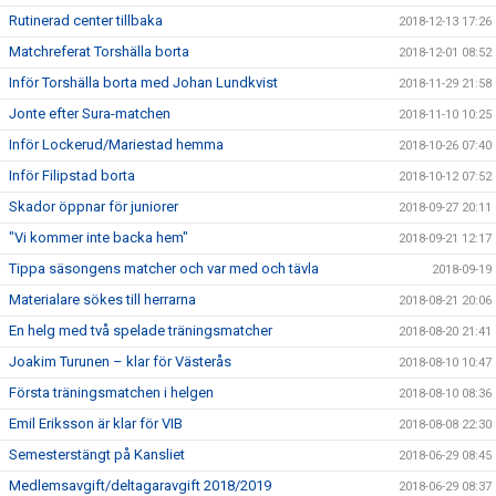
Rutinerad center tillbaka
2018-12-13 17:26
Matchreferat Torshälla borta
2018-12-01 08:52
Inför Torshälla borta med Johan Lundkvist
2018-11-29 21:58
Jonte efter Sura-matchen
2018-11-10 10:25
Inför Lockerud/Mariestad hemma
2018-10-26 07:40
Inför Filipstad borta
2018-10-12 07:52
Skador öppnar för juniorer
2018-09-27 20:11
"Vi kommer inte backa hem"
2018-09-21 12:17
Tippa säsongens matcher och var med och tävla
2018-09-19
Materialare sökes till herrarna
2018-08-21 20:06
En helg med två spelade träningsmatcher
2018-08-20 21:41
Joakim Turunen – klar för Västerås
2018-08-10 10:47
Första träningsmatchen i helgen
2018-08-10 08:36
Emil Eriksson är klar för VIB
2018-08-08 22:30
Semesterstängt på Kansliet
2018-06-29 08:45
Medlemsavgift/deltagaravgift 2018/2019
2018-06-29 08:37