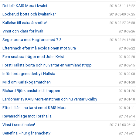
Det blir KAIS Mora i kvalet
2018-03-11 16:22
Lockerud borta och kvaltankar
2018-03-09 07:25
Kallelse till extra årsmöte!
2018-02-27 08:58
Vinst och klara för kval!
2018-02-26
Seger borta mot Hagfors med 7-3
2018-02-24 16:50
Eftersnack efter målexplosionen mot Sura
2018-02-22
Fem snabba frågor med John Kvist
2018-02-20
Först Hallsta borta och nu väntar en värmlandstripp
2018-02-15
Inför lördagens derby i Hallsta
2018-02-08
Mild om Karlskogamatchen
2018-01-28
Richard Björk ansluter till truppen
2018-01-26
Lärdomar av KAIS Mora-matchen och nu väntar Skälby
2018-01-18
Efter Lillån - nu tar vi emot KAIS Mora
2018-01-11
Revanschläge mot Torshälla
2017-12-14
Vinst i seriefinalen!
2017-12-03 08:13
Seriefinal - hur går snacket?
2017-12-01