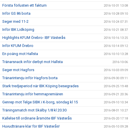
Första förlusten ett faktum
2016-10-31 13:08
Inför GS 86 borta
2016-10-28 09:10
Seger med 11-2
2016-10-24 07:31
Inför IBK Lidköping
2016-10-21 08:37
Highlights KFUM Örebro- IBF Västerås
2016-10-16 13:25
Inför KFUM Örebro
2016-10-14 09:12
En poäng mot Hallsta
2016-10-10 13:28
Tränarsnack inför derbyt mot Hallsta
2016-10-06
Seger mot Hagfors
2016-10-03 09:09
Tränarintervju inför Hagfors borta
2016-09-30 09:11
Stark tredjeperiod när IBK Köping besegrades
2016-09-25 19:48
Tränarintervju inför hemmapremiären
2016-09-21 20:36
Genrep mot Telge SIBK i K-borg, söndag kl 15
2016-09-10 10:34
Träningsmatch mot Skälby 1/8 kl 20.30
2016-08-01 10:27
Kallelse till ordinarie årsmöte IBF Västerås
2016-05-20 17:18
Huvudtränare klar för IBF Västerås!
2016-05-10 09:28