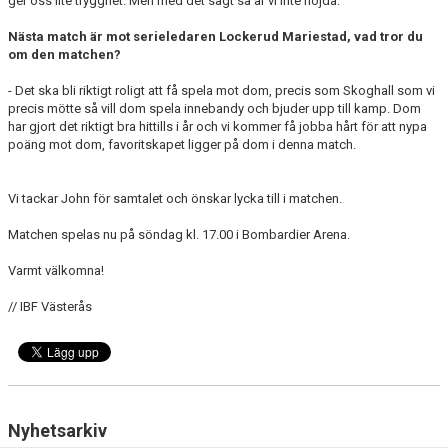
ger oss lite trygghet. Men med det sagt så är vi inte nöjda.
Nästa match är mot serieledaren Lockerud Mariestad, vad tror du
om den matchen?
- Det ska bli riktigt roligt att få spela mot dom, precis som Skoghall som vi
precis mötte så vill dom spela innebandy och bjuder upp till kamp. Dom
har gjort det riktigt bra hittills i år och vi kommer få jobba hårt för att nypa
poäng mot dom, favoritskapet ligger på dom i denna match.
Vi tackar John för samtalet och önskar lycka till i matchen.
Matchen spelas nu på söndag kl. 17.00 i Bombardier Arena.
Varmt välkomna!
// IBF Västerås
Nyhetsarkiv