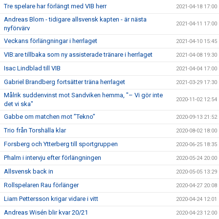
Tre spelare har förlängt med VIB herr
2021-04-18 17:00
Andreas Blom - tidigare allsvensk kapten - är nästa
2021-04-11 17:00
nyförvärv
Veckans förlängningar i herrlaget
2021-04-10 15:45
VIB:are tillbaka som ny assisterade tränare i herrlaget
2021-04-08 19:30
Isac Lindblad till VIB
2021-04-04 17:00
Gabriel Brandberg fortsätter träna herrlaget
2021-03-29 17:30
Målrik suddenvinst mot Sandviken hemma, "– Vi gör inte
2020-11-02 12:54
det vi ska"
Gabbe om matchen mot ”Tekno”
2020-09-13 21:52
Trio från Torshälla klar
2020-08-02 18:00
Forsberg och Ytterberg till sportgruppen
2020-06-25 18:35
Phalm i intervju efter förlängningen
2020-05-24 20:00
Allsvensk back in
2020-05-05 13:29
Rollspelaren Rau förlänger
2020-04-27 20:08
Liam Pettersson krigar vidare i vitt
2020-04-24 12:01
Andreas Wisén blir kvar 20/21
2020-04-23 12:00