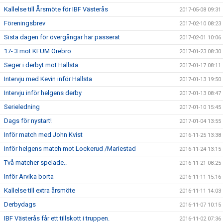
Kallelse till Årsmöte för IBF Västerås
2017-05-08 09:31
Föreningsbrev
2017-02-10 08:23
Sista dagen för övergångar har passerat
2017-02-01 10:06
17- 3 mot KFUM Örebro
2017-01-23 08:30
Seger i derbyt mot Hallsta
2017-01-17 08:11
Intervju med Kevin inför Hallsta
2017-01-13 19:50
Intervju inför helgens derby
2017-01-13 08:47
Serieledning
2017-01-10 15:45
Dags för nystart!
2017-01-04 13:55
Inför match med John Kvist
2016-11-25 13:38
Inför helgens match mot Lockerud /Mariestad
2016-11-24 13:15
Två matcher spelade..
2016-11-21 08:25
Inför Arvika borta
2016-11-11 15:16
Kallelse till extra årsmöte
2016-11-11 14:03
Derbydags
2016-11-07 10:15
IBF Västerås får ett tillskott i truppen.
2016-11-02 07:36