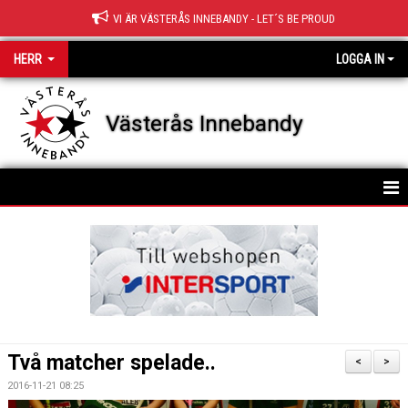
VI ÄR VÄSTERÅS INNEBANDY - LET´S BE PROUD
HERR
LOGGA IN
Västerås Innebandy
HEM
KALENDER
Två matcher spelade..
<
>
2016-11-21 08:25