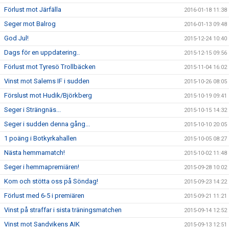
Förlust mot Järfälla
2016-01-18 11:38
Seger mot Balrog
2016-01-13 09:48
God Jul!
2015-12-24 10:40
Dags för en uppdatering..
2015-12-15 09:56
Förlust mot Tyresö Trollbäcken
2015-11-04 16:02
Vinst mot Salems IF i sudden
2015-10-26 08:05
Förslust mot Hudik/Björkberg
2015-10-19 09:41
Seger i Strängnäs...
2015-10-15 14:32
Seger i sudden denna gång...
2015-10-10 20:05
1 poäng i Botkyrkahallen
2015-10-05 08:27
Nästa hemmamatch!
2015-10-02 11:48
Seger i hemmapremiären!
2015-09-28 10:02
Kom och stötta oss på Söndag!
2015-09-23 14:22
Förlust med 6-5 i premiären
2015-09-21 11:21
Vinst på straffar i sista träningsmatchen
2015-09-14 12:52
Vinst mot Sandvikens AIK
2015-09-13 12:51