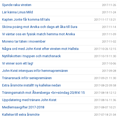
Sjunde raka vinsten
2017-11-26
Lär känna Linus Mild
2017-11-24
Kapten Jonte får komma till tals
2017-11-17 13:21
Sköna poäng mot Arvika och dags att åka till Sura
2017-11-14
Vi väntar oss en fysisk match hemma mot Arvika
2017-11-09
Moreno tar täten i movember
2017-11-02
Några ord med John Kvist efter vinsten mot Hallsta
2017-10-26 12:15
Nytillskotten i truppen och matchsnack
2017-10-19 11:30
Vi vinner som ett lag!
2017-10-06
John Kvist intervjuas inför hemmapremiären
2017-09-28
Tränarsnack inför seriepremiären
2017-09-21 11:30
Extra årsmöte inställt! ny kallelse nedan
2017-08-23 09:58
Träningsmatch mot Åkersberga <br>söndag 20/8 kl 15
2017-08-18 12:12
Uppdatering med tränare John Kvist
2017-08-16 11:36
Medlemsavgifter 2017-2018
2017-08-07 10:21
Kallelse till extra årsmöte
2017-07-18 21:04