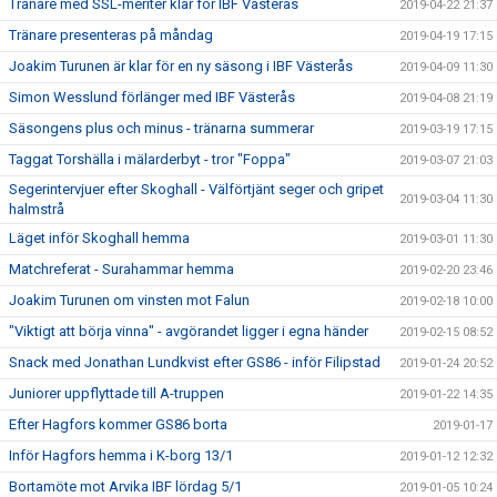
Tränare med SSL-meriter klar för IBF Västerås
2019-04-22 21:37
Tränare presenteras på måndag
2019-04-19 17:15
Joakim Turunen är klar för en ny säsong i IBF Västerås
2019-04-09 11:30
Simon Wesslund förlänger med IBF Västerås
2019-04-08 21:19
Säsongens plus och minus - tränarna summerar
2019-03-19 17:15
Taggat Torshälla i mälarderbyt - tror "Foppa"
2019-03-07 21:03
Segerintervjuer efter Skoghall - Välförtjänt seger och gripet
2019-03-04 11:30
halmstrå
Läget inför Skoghall hemma
2019-03-01 11:30
Matchreferat - Surahammar hemma
2019-02-20 23:46
Joakim Turunen om vinsten mot Falun
2019-02-18 10:00
"Viktigt att börja vinna" - avgörandet ligger i egna händer
2019-02-15 08:52
Snack med Jonathan Lundkvist efter GS86 - inför Filipstad
2019-01-24 20:52
Juniorer uppflyttade till A-truppen
2019-01-22 14:35
Efter Hagfors kommer GS86 borta
2019-01-17
Inför Hagfors hemma i K-borg 13/1
2019-01-12 12:32
Bortamöte mot Arvika IBF lördag 5/1
2019-01-05 10:24