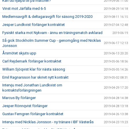
Kan du hjälpa till på matcher?
2019-09-06 11:00
Vinst mot Järfälla med 6-5
2019-08-29 14:18
Medlemsavgift & deltagaravgift för säsong 2019-2020
2019-08-11 16:15
Jesper Lundkvist förlänger kontraktet
2019-07-04 12:48
Fysiskt starka mot Nykvarn - ännu en träningsmatch avklarad
2019-06-19
Så gick Stockholm Summer Cup - genomgång med Nicklas
2019-06-17 12:13
Jonsson
Årsmötet skjuts upp
2019-06-13 20:20
Carl Rejdemark förlänger kontraktet
2019-05-06 18:56
William Sjöqvist klar för nästa säsong
2019-05-05 14:26
Emil Ragnarsson har skrivit nytt kontrakt
2019-05-02 08:31
Intervju med Jonathan Lundkvist om
2019-04-29 17:20
kontraktsförlängningen
Marcus By förlänger
2019-04-28 14:38
Jesper Rönnqvist förlänger
2019-04-28 13:18
Gustav Ferngren förlänger kontraktet
2019-04-26 13:38
Intervju med Nicklas Jonsson - ny tränare i IBF Västerås
2019-04-23 19:23