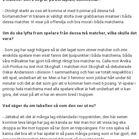
- Otroligt starkt av oss att komma ut med 6 pinnar på dessa två
bortamatcher! Vi tränare är väldigt stolta över grabbarnas insatser i båda
dessa matcher. Vi visar på offervilja och bra moral i båda matcherna.
Om du ska lyfta fram spelare från dessa två matcher, vilka skulle det
vara?
- Som jag har sagt tidigare så är det laget som vinner matcher och inte
enskilda spelare men visst fanns det ljuspunkter i båda matcherna, båda
våra målvakter har gjort två riktigt riktigt bra matcher nu. Calle mot Arvika
och Pontus nu sist mot Skoghall. I matchen mot Skoghall så debuterade
Oskar Andersson i division 1 sammanhang och han var totalt respektlös i
sitt spel, underbart att se. Men vi har 3 femmor som jobbar hårt under 60
minuter och det är det som gör att vi kommer hem med 6 poäng. Vi spelar i
princip hela matcherna med alla spelare vilket är helt underbart att vi kan
göra, det visar på att vi har en enorm bred i truppen.
Vad säger du om tabellen så som den ser ut nu?
- Jättekul att det är många lag inblandade i toppstriden, den här serien
kommer leva länge har jag en känsla av. När man tror att vissa lag ska
droppa av lite mot toppen så tar dom en trepoängare. För oss själva så
känns det bra att vi har spelat in så pass många poäng som vi har gjort, det