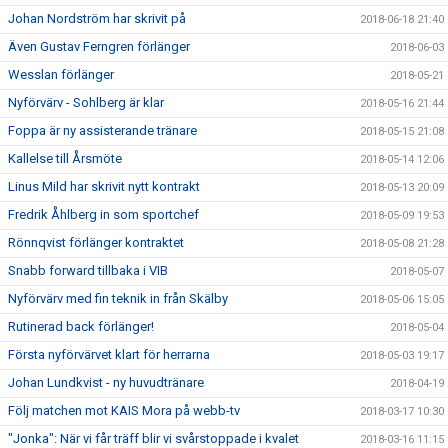
Johan Nordström har skrivit på
2018-06-18 21:40
Även Gustav Ferngren förlänger
2018-06-03
Wesslan förlänger
2018-05-21
Nyförvärv - Sohlberg är klar
2018-05-16 21:44
Foppa är ny assisterande tränare
2018-05-15 21:08
Kallelse till Årsmöte
2018-05-14 12:06
Linus Mild har skrivit nytt kontrakt
2018-05-13 20:09
Fredrik Åhlberg in som sportchef
2018-05-09 19:53
Rönnqvist förlänger kontraktet
2018-05-08 21:28
Snabb forward tillbaka i VIB
2018-05-07
Nyförvärv med fin teknik in från Skälby
2018-05-06 15:05
Rutinerad back förlänger!
2018-05-04
Första nyförvärvet klart för herrarna
2018-05-03 19:17
Johan Lundkvist - ny huvudtränare
2018-04-19
Följ matchen mot KAIS Mora på webb-tv
2018-03-17 10:30
"Jonka": När vi får träff blir vi svårstoppade i kvalet
2018-03-16 11:15