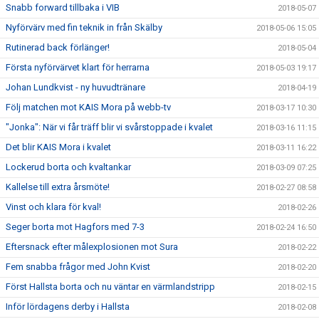
Snabb forward tillbaka i VIB
2018-05-07
Nyförvärv med fin teknik in från Skälby
2018-05-06 15:05
Rutinerad back förlänger!
2018-05-04
Första nyförvärvet klart för herrarna
2018-05-03 19:17
Johan Lundkvist - ny huvudtränare
2018-04-19
Följ matchen mot KAIS Mora på webb-tv
2018-03-17 10:30
"Jonka": När vi får träff blir vi svårstoppade i kvalet
2018-03-16 11:15
Det blir KAIS Mora i kvalet
2018-03-11 16:22
Lockerud borta och kvaltankar
2018-03-09 07:25
Kallelse till extra årsmöte!
2018-02-27 08:58
Vinst och klara för kval!
2018-02-26
Seger borta mot Hagfors med 7-3
2018-02-24 16:50
Eftersnack efter målexplosionen mot Sura
2018-02-22
Fem snabba frågor med John Kvist
2018-02-20
Först Hallsta borta och nu väntar en värmlandstripp
2018-02-15
Inför lördagens derby i Hallsta
2018-02-08