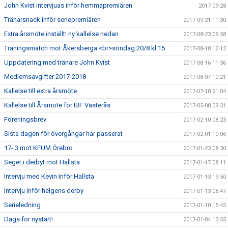
John Kvist intervjuas inför hemmapremiären
2017-09-28
Tränarsnack inför seriepremiären
2017-09-21 11:30
Extra årsmöte inställt! ny kallelse nedan
2017-08-23 09:58
Träningsmatch mot Åkersberga <br>söndag 20/8 kl 15
2017-08-18 12:12
Uppdatering med tränare John Kvist
2017-08-16 11:36
Medlemsavgifter 2017-2018
2017-08-07 10:21
Kallelse till extra årsmöte
2017-07-18 21:04
Kallelse till Årsmöte för IBF Västerås
2017-05-08 09:31
Föreningsbrev
2017-02-10 08:23
Sista dagen för övergångar har passerat
2017-02-01 10:06
17- 3 mot KFUM Örebro
2017-01-23 08:30
Seger i derbyt mot Hallsta
2017-01-17 08:11
Intervju med Kevin inför Hallsta
2017-01-13 19:50
Intervju inför helgens derby
2017-01-13 08:47
Serieledning
2017-01-10 15:45
Dags för nystart!
2017-01-04 13:55