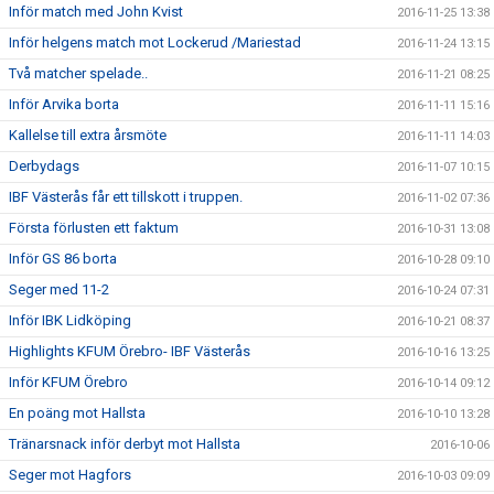
Inför match med John Kvist
2016-11-25 13:38
Inför helgens match mot Lockerud /Mariestad
2016-11-24 13:15
Två matcher spelade..
2016-11-21 08:25
Inför Arvika borta
2016-11-11 15:16
Kallelse till extra årsmöte
2016-11-11 14:03
Derbydags
2016-11-07 10:15
IBF Västerås får ett tillskott i truppen.
2016-11-02 07:36
Första förlusten ett faktum
2016-10-31 13:08
Inför GS 86 borta
2016-10-28 09:10
Seger med 11-2
2016-10-24 07:31
Inför IBK Lidköping
2016-10-21 08:37
Highlights KFUM Örebro- IBF Västerås
2016-10-16 13:25
Inför KFUM Örebro
2016-10-14 09:12
En poäng mot Hallsta
2016-10-10 13:28
Tränarsnack inför derbyt mot Hallsta
2016-10-06
Seger mot Hagfors
2016-10-03 09:09