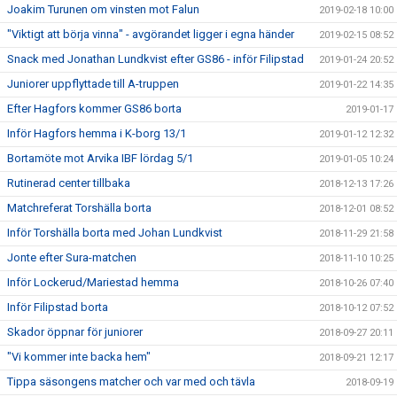
Joakim Turunen om vinsten mot Falun
2019-02-18 10:00
"Viktigt att börja vinna" - avgörandet ligger i egna händer
2019-02-15 08:52
Snack med Jonathan Lundkvist efter GS86 - inför Filipstad
2019-01-24 20:52
Juniorer uppflyttade till A-truppen
2019-01-22 14:35
Efter Hagfors kommer GS86 borta
2019-01-17
Inför Hagfors hemma i K-borg 13/1
2019-01-12 12:32
Bortamöte mot Arvika IBF lördag 5/1
2019-01-05 10:24
Rutinerad center tillbaka
2018-12-13 17:26
Matchreferat Torshälla borta
2018-12-01 08:52
Inför Torshälla borta med Johan Lundkvist
2018-11-29 21:58
Jonte efter Sura-matchen
2018-11-10 10:25
Inför Lockerud/Mariestad hemma
2018-10-26 07:40
Inför Filipstad borta
2018-10-12 07:52
Skador öppnar för juniorer
2018-09-27 20:11
"Vi kommer inte backa hem"
2018-09-21 12:17
Tippa säsongens matcher och var med och tävla
2018-09-19