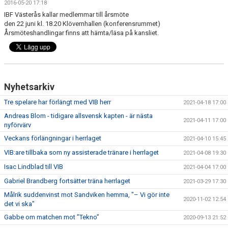
2016-05-20 17:18
IBF Västerås kallar medlemmar till årsmöte
den 22 juni kl. 18.20 Klövernhallen (konferensrummet)
Årsmöteshandlingar finns att hämta/läsa på kansliet.
Nyhetsarkiv
Tre spelare har förlängt med VIB herr
2021-04-18 17:00
Andreas Blom - tidigare allsvensk kapten - är nästa
2021-04-11 17:00
nyförvärv
Veckans förlängningar i herrlaget
2021-04-10 15:45
VIB:are tillbaka som ny assisterade tränare i herrlaget
2021-04-08 19:30
Isac Lindblad till VIB
2021-04-04 17:00
Gabriel Brandberg fortsätter träna herrlaget
2021-03-29 17:30
Målrik suddenvinst mot Sandviken hemma, "– Vi gör inte
2020-11-02 12:54
det vi ska"
Gabbe om matchen mot ”Tekno”
2020-09-13 21:52