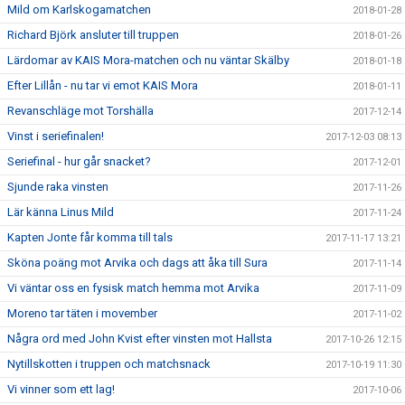
Mild om Karlskogamatchen
2018-01-28
Richard Björk ansluter till truppen
2018-01-26
Lärdomar av KAIS Mora-matchen och nu väntar Skälby
2018-01-18
Efter Lillån - nu tar vi emot KAIS Mora
2018-01-11
Revanschläge mot Torshälla
2017-12-14
Vinst i seriefinalen!
2017-12-03 08:13
Seriefinal - hur går snacket?
2017-12-01
Sjunde raka vinsten
2017-11-26
Lär känna Linus Mild
2017-11-24
Kapten Jonte får komma till tals
2017-11-17 13:21
Sköna poäng mot Arvika och dags att åka till Sura
2017-11-14
Vi väntar oss en fysisk match hemma mot Arvika
2017-11-09
Moreno tar täten i movember
2017-11-02
Några ord med John Kvist efter vinsten mot Hallsta
2017-10-26 12:15
Nytillskotten i truppen och matchsnack
2017-10-19 11:30
Vi vinner som ett lag!
2017-10-06