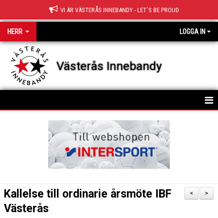
VI ÄR VÄSTERÅS INNEBANDY - LET´S BE PROUD
HERR
LOGGA IN
Västerås Innebandy
HEM
KALENDER
Kallelse till ordinarie årsmöte IBF
<
>
Västerås