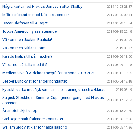
Några korta med Nicklas Jonsson efter Skälby
2019-10-03 21:37
Inför seriestarten med Nicklas Jonsson
2019-09-26 09:34
Oscar Olofsson till A-laget
2019-09-23 15:54
Tobbe Aanerud ny assisterande
2019-09-15 20:18
Välkommen Joakim Rauhala!
2019-09-09
Välkommen Niklas Blom!
2019-09-07
Kan du hjälpa till på matcher?
2019-09-06 11:00
Vinst mot Järfälla med 6-5
2019-08-29 14:18
Medlemsavgift & deltagaravgift för säsong 2019-2020
2019-08-11 16:15
Jesper Lundkvist förlänger kontraktet
2019-07-04 12:48
Fysiskt starka mot Nykvarn - ännu en träningsmatch avklarad
2019-06-19
Så gick Stockholm Summer Cup - genomgång med Nicklas
2019-06-17 12:13
Jonsson
Årsmötet skjuts upp
2019-06-13 20:20
Carl Rejdemark förlänger kontraktet
2019-05-06 18:56
William Sjöqvist klar för nästa säsong
2019-05-05 14:26