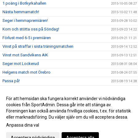
1 poäng i Botkyrkahallen
2015-10-05 08:27
Nästa hemmamatch!
2015-10-02 11:48
Seger i hemmapremiären!
2015-09-28 10:02
Kom och stötta oss på Söndag!
2015-09-23 14:22
Förlust med 6-5 i premiären
2015-09-21 11:21
Vinst på straffar i sista träningsmatchen
2015-09-14 12:52
Vinst mot Sandvikens AIK
2015-09-13 12:51
Seger mot Lockerud
2015-08-31 08:04
Helgens match mot Örebro
2015-08-24 07:55
Passa på!
2015-08-19 14:38
Träningsmatch på lördag
2015-08-18 13:43
IBF Västerås spelade oavgjort
För att hemsidan ska fungera korrekt använder vi nödvändiga
2015-08-18 13:41
cookies från SportAdmin. Dessa går inte att stänga av.
Välkommen till IBF Västerås nya hemsida!
2015-08-17 18:45
Föreningen kan också använda frivilliga cookies, t.ex. för statistik
eller marknadsföring. Du väljer själv om du vill acceptera dessa.
Anpassa dina val
Cookie-inställningar
Gå till Webbversion
Acceptera nödvändiga
Acceptera alla