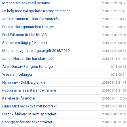
Materialare sökes till herrarna
2018-08-21 20:06
En helg med två spelade träningsmatcher
2018-08-20 21:41
Joakim Turunen – klar för Västerås
2018-08-10 10:47
Första träningsmatchen i helgen
2018-08-10 08:36
Emil Eriksson är klar för VIB
2018-08-08 22:30
Semesterstängt på Kansliet
2018-06-29 08:45
Medlemsavgift/deltagaravgift 2018/2019
2018-06-29 08:37
Johan Nordström har skrivit på
2018-06-18 21:40
Även Gustav Ferngren förlänger
2018-06-03
Wesslan förlänger
2018-05-21
Nyförvärv - Sohlberg är klar
2018-05-16 21:44
Foppa är ny assisterande tränare
2018-05-15 21:08
Kallelse till Årsmöte
2018-05-14 12:06
Linus Mild har skrivit nytt kontrakt
2018-05-13 20:09
Fredrik Åhlberg in som sportchef
2018-05-09 19:53
Rönnqvist förlänger kontraktet
2018-05-08 21:28