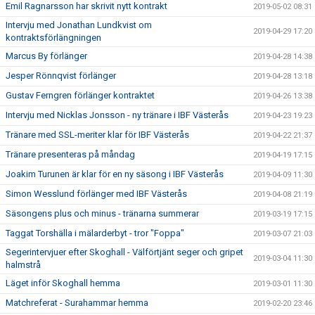
Emil Ragnarsson har skrivit nytt kontrakt
2019-05-02 08:31
Intervju med Jonathan Lundkvist om
2019-04-29 17:20
kontraktsförlängningen
Marcus By förlänger
2019-04-28 14:38
Jesper Rönnqvist förlänger
2019-04-28 13:18
Gustav Ferngren förlänger kontraktet
2019-04-26 13:38
Intervju med Nicklas Jonsson - ny tränare i IBF Västerås
2019-04-23 19:23
Tränare med SSL-meriter klar för IBF Västerås
2019-04-22 21:37
Tränare presenteras på måndag
2019-04-19 17:15
Joakim Turunen är klar för en ny säsong i IBF Västerås
2019-04-09 11:30
Simon Wesslund förlänger med IBF Västerås
2019-04-08 21:19
Säsongens plus och minus - tränarna summerar
2019-03-19 17:15
Taggat Torshälla i mälarderbyt - tror "Foppa"
2019-03-07 21:03
Segerintervjuer efter Skoghall - Välförtjänt seger och gripet
2019-03-04 11:30
halmstrå
Läget inför Skoghall hemma
2019-03-01 11:30
Matchreferat - Surahammar hemma
2019-02-20 23:46