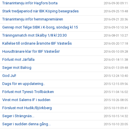
Tränarintervju inför Hagfors borta
2016-09-30 09:11
Stark tredjeperiod när IBK Köping besegrades
2016-09-25 19:48
Tränarintervju inför hemmapremiären
2016-09-21 20:36
Genrep mot Telge SIBK i K-borg, söndag kl 15
2016-09-10 10:34
Träningsmatch mot Skälby 1/8 kl 20.30
2016-08-01 10:27
Kallelse till ordinarie årsmöte IBF Västerås
2016-05-20 17:18
Huvudtränare klar för IBF Västerås!
2016-05-10 09:28
Förlust mot Järfälla
2016-01-18 11:38
Seger mot Balrog
2016-01-13 09:48
God Jul!
2015-12-24 10:40
Dags för en uppdatering..
2015-12-15 09:56
Förlust mot Tyresö Trollbäcken
2015-11-04 16:02
Vinst mot Salems IF i sudden
2015-10-26 08:05
Förslust mot Hudik/Björkberg
2015-10-19 09:41
Seger i Strängnäs...
2015-10-15 14:32
Seger i sudden denna gång...
2015-10-10 20:05